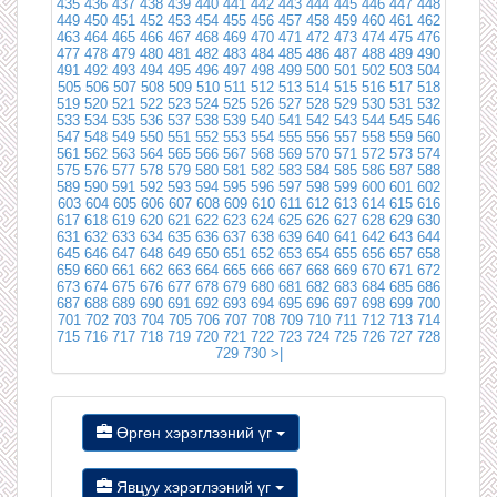
435
436
437
438
439
440
441
442
443
444
445
446
447
448
449
450
451
452
453
454
455
456
457
458
459
460
461
462
463
464
465
466
467
468
469
470
471
472
473
474
475
476
477
478
479
480
481
482
483
484
485
486
487
488
489
490
491
492
493
494
495
496
497
498
499
500
501
502
503
504
505
506
507
508
509
510
511
512
513
514
515
516
517
518
519
520
521
522
523
524
525
526
527
528
529
530
531
532
533
534
535
536
537
538
539
540
541
542
543
544
545
546
547
548
549
550
551
552
553
554
555
556
557
558
559
560
561
562
563
564
565
566
567
568
569
570
571
572
573
574
575
576
577
578
579
580
581
582
583
584
585
586
587
588
589
590
591
592
593
594
595
596
597
598
599
600
601
602
603
604
605
606
607
608
609
610
611
612
613
614
615
616
617
618
619
620
621
622
623
624
625
626
627
628
629
630
631
632
633
634
635
636
637
638
639
640
641
642
643
644
645
646
647
648
649
650
651
652
653
654
655
656
657
658
659
660
661
662
663
664
665
666
667
668
669
670
671
672
673
674
675
676
677
678
679
680
681
682
683
684
685
686
687
688
689
690
691
692
693
694
695
696
697
698
699
700
701
702
703
704
705
706
707
708
709
710
711
712
713
714
715
716
717
718
719
720
721
722
723
724
725
726
727
728
729
730
>|
Өргөн хэрэглээний үг
Явцуу хэрэглээний үг