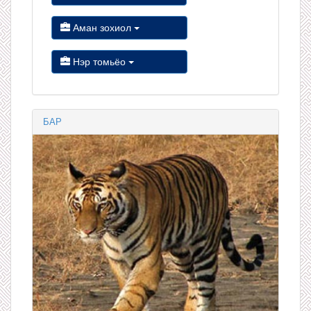
Аман зохиол
Нэр томьёо
БАР