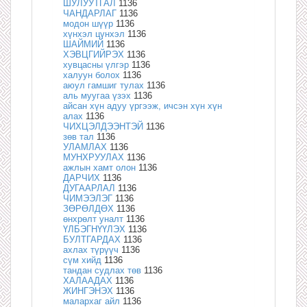
ШУЛУУТГАЛ
1136
ЧАНДАРЛАГ
1136
модон шүүр
1136
хүнхэл цүнхэл
1136
ШАЙМИЙ
1136
ХЭВЦГИЙРЭХ
1136
хувцасны үлгэр
1136
халуун болох
1136
аюул гамшиг тулах
1136
аль муугаа үзэх
1136
айсан хүн адуу үргээж, ичсэн хүн хүн
алах
1136
ЧИХЦЭЛДЭЭНТЭЙ
1136
зөв тал
1136
УЛАМЛАХ
1136
МУНХРУУЛАХ
1136
ажлын хамт олон
1136
ДАРЧИХ
1136
ДУГААРЛАЛ
1136
ЧИМЭЭЛЭГ
1136
ЗӨРӨЛДӨХ
1136
өнхрөлт уналт
1136
ҮЛБЭГНҮҮЛЭХ
1136
БУЛТГАРДАХ
1136
ахлах түрүүч
1136
сүм хийд
1136
тандан судлах төв
1136
ХАЛААДАХ
1136
ЖИНГЭНЭХ
1136
малархаг айл
1136