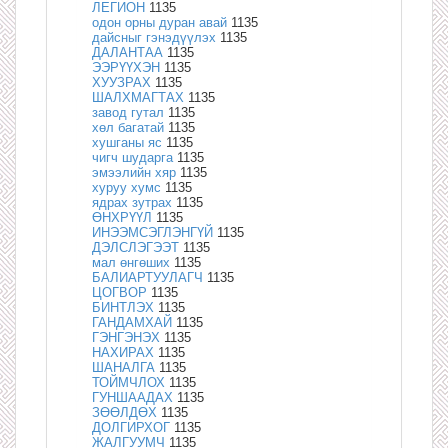
ЛЕГИОН
1135
одон орны дуран авай
1135
дайсныг гэнэдүүлэх
1135
ДАЛАНТАА
1135
ЭЭРҮҮХЭН
1135
ХУУЗРАХ
1135
ШАЛХМАГТАХ
1135
завод гутал
1135
хөл багатай
1135
хушганы яс
1135
чигч шударга
1135
эмээлийн хяр
1135
хуруу хумс
1135
ядрах зутрах
1135
ӨНХРҮҮЛ
1135
ИНЭЭМСЭГЛЭНГҮЙ
1135
ДЭЛСЛЭГЭЭТ
1135
мал өнгөших
1135
БАЛИАРТУУЛАГЧ
1135
ЦОГВОР
1135
БИНТЛЭХ
1135
ГАНДАМХАЙ
1135
ГЭНГЭНЭХ
1135
НАХИРАХ
1135
ШАНАЛГА
1135
ТОЙМЧЛОХ
1135
ГУНШААДАХ
1135
ЗӨӨЛДӨХ
1135
ДОЛГИРХОГ
1135
ЖАЛГУУМЧ
1135