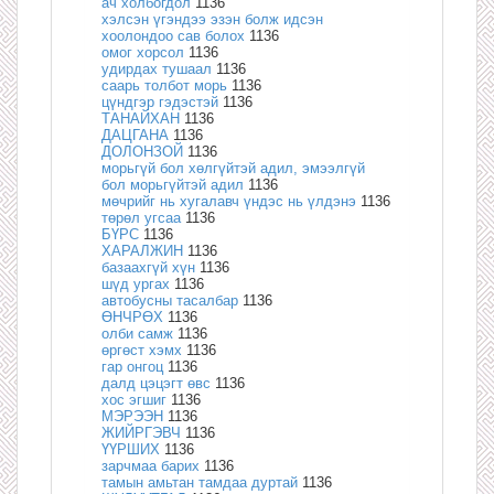
ач холбогдол
1136
хэлсэн үгэндээ эзэн болж идсэн
хоолондоо сав болох
1136
омог хорсол
1136
удирдах тушаал
1136
саарь толбот морь
1136
цүндгэр гэдэстэй
1136
ТАНАЙХАН
1136
ДАЦГАНА
1136
ДОЛОНЗОЙ
1136
морьгүй бол хөлгүйтэй адил, эмээлгүй
бол морьгүйтэй адил
1136
мөчрийг нь хугалавч үндэс нь үлдэнэ
1136
төрөл угсаа
1136
БҮРС
1136
ХАРАЛЖИН
1136
базаахгүй хүн
1136
шүд ургах
1136
автобусны тасалбар
1136
ӨНЧРӨХ
1136
олби самж
1136
өргөст хэмх
1136
гар онгоц
1136
далд цэцэгт өвс
1136
хос эгшиг
1136
МЭРЭЭН
1136
ЖИЙРГЭВЧ
1136
ҮҮРШИХ
1136
зарчмаа барих
1136
тамын амьтан тамдаа дуртай
1136