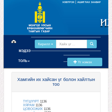
|
НЭВТРЭХ
АШИГЛАХ ЗААВАР
(current)
Кирилл
МЭДЭЭ
ТОЛЬ
Үг нэмэх
Хамгийн их хайсан үг болон хайлтын
тоо
ТҮГШҮҮРТ
1136
ХЯРАМ
1136
ЦОВООЖИХ
1136