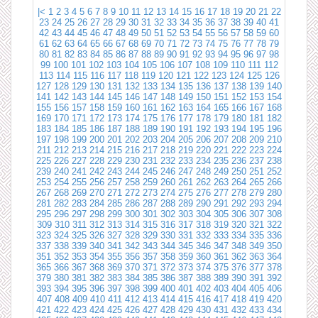
|<
1
2
3
4
5
6
7
8
9
10
11
12
13
14
15
16
17
18
19
20
21
22
23
24
25
26
27
28
29
30
31
32
33
34
35
36
37
38
39
40
41
42
43
44
45
46
47
48
49
50
51
52
53
54
55
56
57
58
59
60
61
62
63
64
65
66
67
68
69
70
71
72
73
74
75
76
77
78
79
80
81
82
83
84
85
86
87
88
89
90
91
92
93
94
95
96
97
98
99
100
101
102
103
104
105
106
107
108
109
110
111
112
113
114
115
116
117
118
119
120
121
122
123
124
125
126
127
128
129
130
131
132
133
134
135
136
137
138
139
140
141
142
143
144
145
146
147
148
149
150
151
152
153
154
155
156
157
158
159
160
161
162
163
164
165
166
167
168
169
170
171
172
173
174
175
176
177
178
179
180
181
182
183
184
185
186
187
188
189
190
191
192
193
194
195
196
197
198
199
200
201
202
203
204
205
206
207
208
209
210
211
212
213
214
215
216
217
218
219
220
221
222
223
224
225
226
227
228
229
230
231
232
233
234
235
236
237
238
239
240
241
242
243
244
245
246
247
248
249
250
251
252
253
254
255
256
257
258
259
260
261
262
263
264
265
266
267
268
269
270
271
272
273
274
275
276
277
278
279
280
281
282
283
284
285
286
287
288
289
290
291
292
293
294
295
296
297
298
299
300
301
302
303
304
305
306
307
308
309
310
311
312
313
314
315
316
317
318
319
320
321
322
323
324
325
326
327
328
329
330
331
332
333
334
335
336
337
338
339
340
341
342
343
344
345
346
347
348
349
350
351
352
353
354
355
356
357
358
359
360
361
362
363
364
365
366
367
368
369
370
371
372
373
374
375
376
377
378
379
380
381
382
383
384
385
386
387
388
389
390
391
392
393
394
395
396
397
398
399
400
401
402
403
404
405
406
407
408
409
410
411
412
413
414
415
416
417
418
419
420
421
422
423
424
425
426
427
428
429
430
431
432
433
434