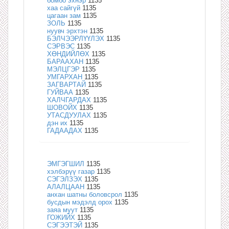
бомбо эхнэр
1135
хаа сайгүй
1135
цагаан зам
1135
ЗОЛЬ
1135
нуувч эрхтэн
1135
БЭЛЧЭЭРЛҮҮЛЭХ
1135
СЭРВЭС
1135
ХӨНДИЙЛӨХ
1135
БАРААХАН
1135
МЭЛЦГЭР
1135
УМГАРХАН
1135
ЗАГВАРТАЙ
1135
ГУЙВАА
1135
ХАЛЧГАРДАХ
1135
ШОВОЙХ
1135
УТАСДУУЛАХ
1135
дэн их
1135
ГАДААДАХ
1135
ЭМГЭГШИЛ
1135
хэлбэрүү газар
1135
СЭГЭЛЗЭХ
1135
АЛАЛЦААН
1135
анхан шатны боловсрол
1135
бусдын мэдэлд орох
1135
заяа муут
1135
ГОЖИЙХ
1135
СЭГЭЭТЭЙ
1135