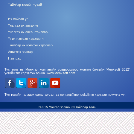
Тайлбар толийн тухай
Их хайсан үг
Үнэлгээ их авсан үг
Үнэлгээ их авсан тайлбар
Үг их нэмсэн хэрэглэгч
Тайлбар их нэмсэн хэрэглэгч
Ашиглах заавар
Нэвтрэх
Тус толь нь Мөнхгал компанийн зөвшөөрлөөр монгол бичгийн ‘Menksoft 2012’
үсгийн тиг хэрэглэж байна.
www.Menksoft.com
Тус толийн талаарх санал хүсэлтээ contact@mongoltoli.mn хаягаар ирүүлнэ үү.
©2015 Монгол хэлний их тайлбар толь