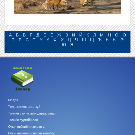
А
Б
В
Г
Д
Е
Ё
Ж
З
И
Й
К
Л
М
Н
О
Ө
П
Р
С
Т
У
Ү
Ф
Х
Ц
Ч
Ш
Щ
Ъ
Ь
Ы
Э
Ю
Я
Мэдээ
Толь зохиох арга зүй
Толийн сан үсгийн дарааллаар
Толийн зургийн сан
Олон нийтийн нэмсэн үг
Олон нийтийн нэмсэн тайлбар