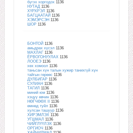
бүгэх хоргодох
1136
НУТАД
1136
ХҮРХРЭЛ
1136
БАГЦААТАЙ
1136
ХЭМЭРСЭН
1136
ШОР
1136
БОНТОЙ
1136
амьдрах хүсэл
1136
МАХЛАГ
1136
ЁРВОГОНУУЛАХ
1136
ЛООЕЭ
1136
хөх хомоол
1136
таньсан хүн талын хужир танихгүй хүн
тайгын гөрөөс
1136
ДУЛБИГАР
1136
СУЛИАН
1136
ТАГИЛ
1136
миний юм
1136
хэцүү өвчин
1136
НӨГЧӨӨХ II
1136
өмнөд туйл
1136
хулсан ташуур
1136
ХИРЭМЛЭХ
1136
УГШМАЛ
1136
ЧИЙГЛҮҮЛЭХ
1136
ОРГИОЧ
1136
ХАЙЧИЛМАЛ
1136