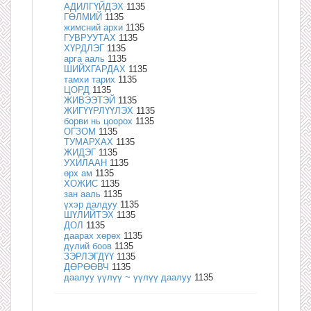
АДИЛГҮЙДЭХ
1135
ГӨЛМИЙ
1135
жимсний архи
1135
ГУВРУУТАХ
1135
ХҮРДЛЭГ
1135
арга ааль
1135
ШИЙХГАРДАХ
1135
тамхи тарих
1135
ЦОРД
1135
ЖИВЭЭТЭЙ
1135
ЖИГҮҮРЛҮҮЛЭХ
1135
борви нь цоорох
1135
ОГЗОМ
1135
ТУМАРХАХ
1135
ЖИДЭГ
1135
УХИЛААН
1135
өрх ам
1135
ХОЖИС
1135
зан ааль
1135
үхэр далдуу
1135
ШҮЛИЙТЭХ
1135
ДОЛ
1135
даарах хөрөх
1135
дүлий боов
1135
ЗЭРЛЭГДҮҮ
1135
ДӨРӨӨВЧ
1135
даалуу үүлүү ~ үүлүү даалуу
1135