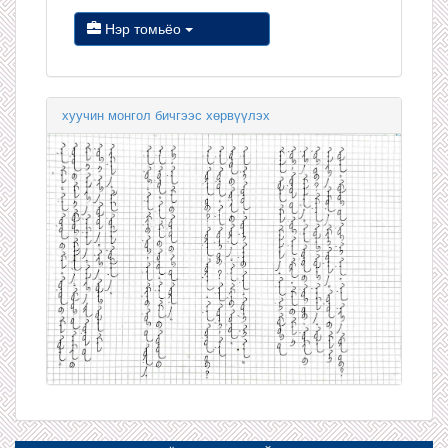
Нэр томьёо
хуучин монгол бичгээс хөрвүүлэх