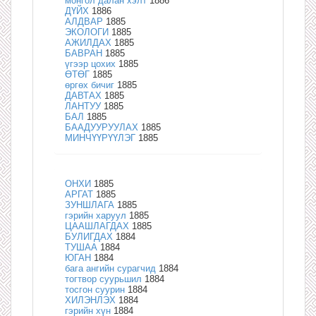
монгол далан хэлт
1886
ДҮЙХ
1886
АЛДВАР
1885
ЭКОЛОГИ
1885
АЖИЛДАХ
1885
БАВРАН
1885
үгээр цохих
1885
ӨТӨГ
1885
өргөх бичиг
1885
ДАВТАХ
1885
ЛАНТУУ
1885
БАЛ
1885
БААДУУРУУЛАХ
1885
МИНЧҮҮРҮҮЛЭГ
1885
ОНХИ
1885
АРГАТ
1885
ЗУНШЛАГА
1885
гэрийн харуул
1885
ЦААШЛАГДАХ
1885
БУЛИГДАХ
1884
ТУШАА
1884
ЮГАН
1884
бага ангийн сурагчид
1884
тогтвор суурьшил
1884
тосгон суурин
1884
ХИЛЭНЛЭХ
1884
гэрийн хүн
1884