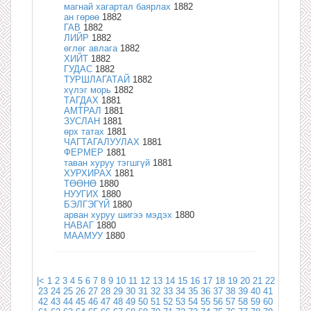
магнай хагартал баярлах
1882
ан гөрөө
1882
ГАВ
1882
ЛИЙР
1882
өглөг авлага
1882
ХИЙТ
1882
ГУДАС
1882
ТУРШЛАГАТАЙ
1882
хүлэг морь
1882
ТАГДАХ
1881
АМТРАЛ
1881
ЗУСЛАН
1881
өрх татах
1881
ЧАГТАГАЛУУЛАХ
1881
ФЕРМЕР
1881
таван хуруу тэгшгүй
1881
ХУРХИРАХ
1881
ТӨӨНӨ
1880
НУУГИХ
1880
БЭЛГЭГҮЙ
1880
арван хуруу шигээ мэдэх
1880
НАВАГ
1880
МААМУУ
1880
|<
1
2
3
4
5
6
7
8
9
10
11
12
13
14
15
16
17
18
19
20
21
22
23
24
25
26
27
28
29
30
31
32
33
34
35
36
37
38
39
40
41
42
43
44
45
46
47
48
49
50
51
52
53
54
55
56
57
58
59
60