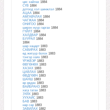
цөс хайлах
1884
СҮВ
1884
дотоод хэл шинжлэл
1884
АЦАА
1884
АМГАВЧЛАХ
1884
ЧАГЖАА
1884
ОНИГОО
1884
ширэн нүүр гаргах
1884
ГҮЙЛТ
1884
ХАЛДВАР
1884
БУУРАЛ
1884
1884
шар хацарт
1883
САВИРАХ
1883
өд жигүүр болох
1883
тэнгэр хаях
1883
ҮРЖВЭР
1883
ӨВГӨНӨХ
1883
ХАЗАХ
1883
ЦАВЛАХ
1883
ӨВДГӨВЧ
1883
ШАНШ
1883
өр өвдөх
1883
ВАЙБРАНЗ
1883
хага татах
1883
ЗҮЙХ
1883
УУХАЙС
1883
БАВ
1883
нар сар
1883
ЗАВИЛАХ
1882