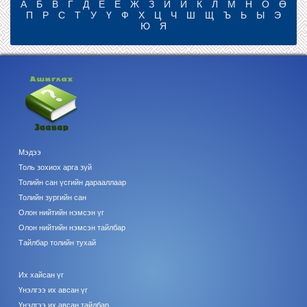
А
Б
В
Г
Д
Е
Ё
Ж
З
И
Й
К
Л
М
Н
О
Ө
П
Р
С
Т
У
Ү
Ф
Х
Ц
Ч
Ш
Щ
Ъ
Ь
Ы
Э
Ю
Я
Мэдээ
Толь зохиох арга зүй
Толийн сан үсгийн дарааллаар
Толийн зургийн сан
Олон нийтийн нэмсэн үг
Олон нийтийн нэмсэн тайлбар
Тайлбар толийн тухай
Их хайсан үг
Үнэлгээ их авсан үг
Үнэлгээ их авсан тайлбар