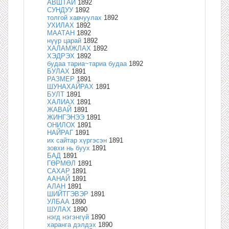
АВШТАЙ
1892
СУНДУУ
1892
толгой хавчуулах
1892
УХИЛАХ
1892
МААТАН
1892
нүүр царай
1892
ХАЛАМЖЛАХ
1892
ХЭДРЭХ
1892
будаа тариа~тариа будаа
1892
БУЛАХ
1891
РАЗМЕР
1891
ШУНАХАЙРАХ
1891
БУЛТ
1891
ХАЛИАХ
1891
ЖАВАЙ
1891
ЖИНГЭНЭЭ
1891
ОНИЛОХ
1891
НАЙРАГ
1891
их сайтар хүргэсэн
1891
зовхи нь буух
1891
БАД
1891
ГӨРМӨЛ
1891
САХАР
1891
ААНАЙ
1891
АЛАН
1891
ШИЙТГЭВЭР
1891
УЛБАА
1890
ШУЛАХ
1890
нэгд нэгэнгүй
1890
харанга дэлдэх
1890