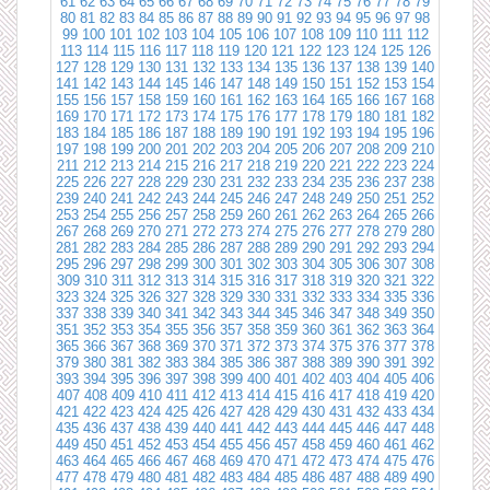
61
62
63
64
65
66
67
68
69
70
71
72
73
74
75
76
77
78
79
80
81
82
83
84
85
86
87
88
89
90
91
92
93
94
95
96
97
98
99
100
101
102
103
104
105
106
107
108
109
110
111
112
113
114
115
116
117
118
119
120
121
122
123
124
125
126
127
128
129
130
131
132
133
134
135
136
137
138
139
140
141
142
143
144
145
146
147
148
149
150
151
152
153
154
155
156
157
158
159
160
161
162
163
164
165
166
167
168
169
170
171
172
173
174
175
176
177
178
179
180
181
182
183
184
185
186
187
188
189
190
191
192
193
194
195
196
197
198
199
200
201
202
203
204
205
206
207
208
209
210
211
212
213
214
215
216
217
218
219
220
221
222
223
224
225
226
227
228
229
230
231
232
233
234
235
236
237
238
239
240
241
242
243
244
245
246
247
248
249
250
251
252
253
254
255
256
257
258
259
260
261
262
263
264
265
266
267
268
269
270
271
272
273
274
275
276
277
278
279
280
281
282
283
284
285
286
287
288
289
290
291
292
293
294
295
296
297
298
299
300
301
302
303
304
305
306
307
308
309
310
311
312
313
314
315
316
317
318
319
320
321
322
323
324
325
326
327
328
329
330
331
332
333
334
335
336
337
338
339
340
341
342
343
344
345
346
347
348
349
350
351
352
353
354
355
356
357
358
359
360
361
362
363
364
365
366
367
368
369
370
371
372
373
374
375
376
377
378
379
380
381
382
383
384
385
386
387
388
389
390
391
392
393
394
395
396
397
398
399
400
401
402
403
404
405
406
407
408
409
410
411
412
413
414
415
416
417
418
419
420
421
422
423
424
425
426
427
428
429
430
431
432
433
434
435
436
437
438
439
440
441
442
443
444
445
446
447
448
449
450
451
452
453
454
455
456
457
458
459
460
461
462
463
464
465
466
467
468
469
470
471
472
473
474
475
476
477
478
479
480
481
482
483
484
485
486
487
488
489
490