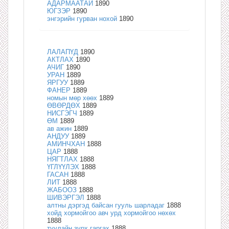
АДАРМААТАЙ
1890
ЮГЗЭР
1890
энгэрийн гурван нохой
1890
ЛАЛАПҮД
1890
АКТЛАХ
1890
АЧИГ
1890
УРАН
1889
ЯРГУУ
1889
ФАНЕР
1889
номын мөр хөөх
1889
ӨВӨРДӨХ
1889
НИСГЭГЧ
1889
ӨМ
1889
ав ажин
1889
АНДУУ
1889
АМИНЧХАН
1888
ЦАР
1888
НЯГТЛАХ
1888
ҮГЛҮҮЛЭХ
1888
ГАСАН
1888
ЛИТ
1888
ЖАБООЗ
1888
ШИВЭРГЭЛ
1888
алтны дэргэд байсан гууль шарладаг
1888
хойд хормойгоо авч урд хормойгоо нөхөх
1888
туулайн зүрх гаргах
1888