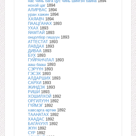
нас чинь бага цус чинь шингэн байна
1894
нохой цаг
1894
АЛИРВАС
1894
уран хажин
1894
ХАЯАВЧ
1894
ПААЦГАНАХ
1893
УХАХ
1893
ЯАМТАЙ
1893
онцолбор гишүүн
1893
АТТЕСТАТ
1893
ЛАВДАХ
1893
ДИВАА
1893
БУХ
1893
ГУЙРАНЧЛАЛ
1893
ааш бааш
1893
СЭРҮҮН
1893
ГЭСЭХ
1893
АЛДАРШИХ
1893
САРХИ
1893
ЖИНДЭХ
1893
РИШИ
1893
ХОШИЛХОЙ
1892
ОРГИЛУУН
1892
ГҮЙМЭГ
1892
хавсарга өртөө
1892
ТААНАТАХ
1892
ХААДАС
1892
БАГАЧУУЛ
1892
ЖҮН
1892
СҮР
1892