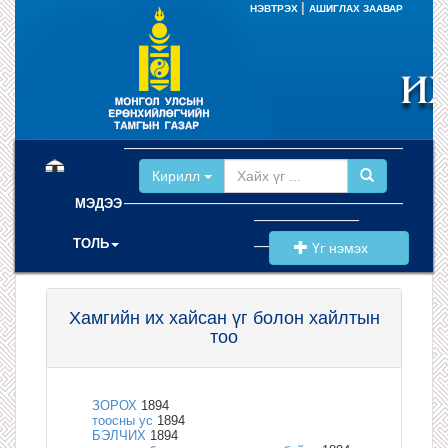
|
НЭВТРЭХ
АШИГЛАХ ЗААВАР
(current)
Кирилл
МЭДЭЭ
ТОЛЬ
Үг нэмэх
Хамгийн их хайсан үг болон хайлтын
тоо
ЗОРОХ
1894
тоосны ус
1894
БЭЛЧИХ
1894