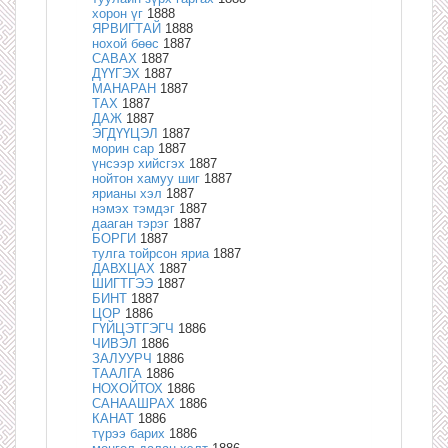
хорон үг
1888
ЯРВИГТАЙ
1888
нохой бөөс
1887
САВАХ
1887
ДҮҮГЭХ
1887
МАНАРАН
1887
ТАХ
1887
ДАЖ
1887
ЭГДҮҮЦЭЛ
1887
морин сар
1887
үнсээр хийсгэх
1887
нойтон хамуу шиг
1887
ярианы хэл
1887
нэмэх тэмдэг
1887
дааган тэрэг
1887
БОРГИ
1887
тулга тойрсон яриа
1887
ДАВХЦАХ
1887
ШИГТГЭЭ
1887
БИНТ
1887
ЦОР
1886
ГҮЙЦЭТГЭГЧ
1886
ЧИВЭЛ
1886
ЗАЛУУРЧ
1886
ТААЛГА
1886
НОХОЙТОХ
1886
САНААШРАХ
1886
КАНАТ
1886
түрээ барих
1886