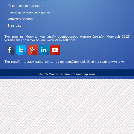
Үг их нэмсэн хэрэглэгч
Тайлбар их нэмсэн хэрэглэгч
Ашиглах заавар
Нэвтрэх
Тус толь нь Мөнхгал компанийн зөвшөөрлөөр монгол бичгийн ‘Menksoft 2012’
үсгийн тиг хэрэглэж байна.
www.Menksoft.com
Тус толийн талаарх санал хүсэлтээ contact@mongoltoli.mn хаягаар ирүүлнэ үү.
©2015 Монгол хэлний их тайлбар толь