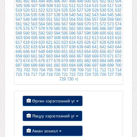
491
492
493
494
495
496
497
498
499
500
501
502
503
504
505
506
507
508
509
510
511
512
513
514
515
516
517
518
519
520
521
522
523
524
525
526
527
528
529
530
531
532
533
534
535
536
537
538
539
540
541
542
543
544
545
546
547
548
549
550
551
552
553
554
555
556
557
558
559
560
561
562
563
564
565
566
567
568
569
570
571
572
573
574
575
576
577
578
579
580
581
582
583
584
585
586
587
588
589
590
591
592
593
594
595
596
597
598
599
600
601
602
603
604
605
606
607
608
609
610
611
612
613
614
615
616
617
618
619
620
621
622
623
624
625
626
627
628
629
630
631
632
633
634
635
636
637
638
639
640
641
642
643
644
645
646
647
648
649
650
651
652
653
654
655
656
657
658
659
660
661
662
663
664
665
666
667
668
669
670
671
672
673
674
675
676
677
678
679
680
681
682
683
684
685
686
687
688
689
690
691
692
693
694
695
696
697
698
699
700
701
702
703
704
705
706
707
708
709
710
711
712
713
714
715
716
717
718
719
720
721
722
723
724
725
726
727
728
729
730
>|
Өргөн хэрэглээний үг
Явцуу хэрэглээний үг
Аман зохиол