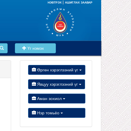
|
НЭВТРЭХ
АШИГЛАХ ЗААВАР
Үг нэмэх
Өргөн хэрэглээний үг
Явцуу хэрэглээний үг
Аман зохиол
Нэр томьёо