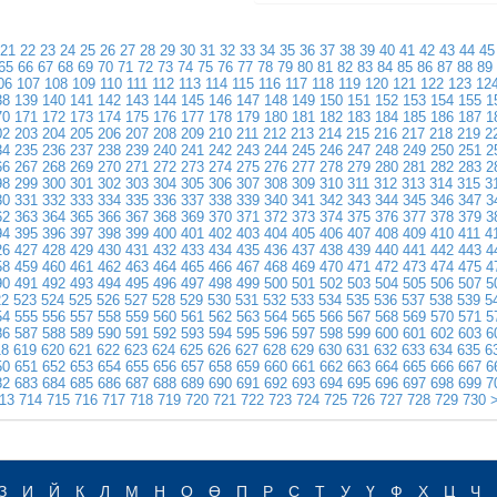
21
22
23
24
25
26
27
28
29
30
31
32
33
34
35
36
37
38
39
40
41
42
43
44
45
65
66
67
68
69
70
71
72
73
74
75
76
77
78
79
80
81
82
83
84
85
86
87
88
89
06
107
108
109
110
111
112
113
114
115
116
117
118
119
120
121
122
123
12
38
139
140
141
142
143
144
145
146
147
148
149
150
151
152
153
154
155
1
70
171
172
173
174
175
176
177
178
179
180
181
182
183
184
185
186
187
1
02
203
204
205
206
207
208
209
210
211
212
213
214
215
216
217
218
219
2
34
235
236
237
238
239
240
241
242
243
244
245
246
247
248
249
250
251
2
66
267
268
269
270
271
272
273
274
275
276
277
278
279
280
281
282
283
2
98
299
300
301
302
303
304
305
306
307
308
309
310
311
312
313
314
315
3
30
331
332
333
334
335
336
337
338
339
340
341
342
343
344
345
346
347
3
62
363
364
365
366
367
368
369
370
371
372
373
374
375
376
377
378
379
3
94
395
396
397
398
399
400
401
402
403
404
405
406
407
408
409
410
411
4
26
427
428
429
430
431
432
433
434
435
436
437
438
439
440
441
442
443
4
58
459
460
461
462
463
464
465
466
467
468
469
470
471
472
473
474
475
4
90
491
492
493
494
495
496
497
498
499
500
501
502
503
504
505
506
507
5
22
523
524
525
526
527
528
529
530
531
532
533
534
535
536
537
538
539
5
54
555
556
557
558
559
560
561
562
563
564
565
566
567
568
569
570
571
5
86
587
588
589
590
591
592
593
594
595
596
597
598
599
600
601
602
603
6
18
619
620
621
622
623
624
625
626
627
628
629
630
631
632
633
634
635
6
50
651
652
653
654
655
656
657
658
659
660
661
662
663
664
665
666
667
6
82
683
684
685
686
687
688
689
690
691
692
693
694
695
696
697
698
699
7
13
714
715
716
717
718
719
720
721
722
723
724
725
726
727
728
729
730
>
З
И
Й
К
Л
М
Н
О
Ө
П
Р
С
Т
У
Ү
Ф
Х
Ц
Ч