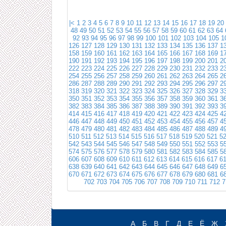
|<
1
2
3
4
5
6
7
8
9
10
11
12
13
14
15
16
17
18
19
20
48
49
50
51
52
53
54
55
56
57
58
59
60
61
62
63
64
92
93
94
95
96
97
98
99
100
101
102
103
104
105
1
126
127
128
129
130
131
132
133
134
135
136
137
1
158
159
160
161
162
163
164
165
166
167
168
169
1
190
191
192
193
194
195
196
197
198
199
200
201
2
222
223
224
225
226
227
228
229
230
231
232
233
2
254
255
256
257
258
259
260
261
262
263
264
265
2
286
287
288
289
290
291
292
293
294
295
296
297
2
318
319
320
321
322
323
324
325
326
327
328
329
3
350
351
352
353
354
355
356
357
358
359
360
361
3
382
383
384
385
386
387
388
389
390
391
392
393
3
414
415
416
417
418
419
420
421
422
423
424
425
4
446
447
448
449
450
451
452
453
454
455
456
457
4
478
479
480
481
482
483
484
485
486
487
488
489
4
510
511
512
513
514
515
516
517
518
519
520
521
5
542
543
544
545
546
547
548
549
550
551
552
553
5
574
575
576
577
578
579
580
581
582
583
584
585
5
606
607
608
609
610
611
612
613
614
615
616
617
6
638
639
640
641
642
643
644
645
646
647
648
649
6
670
671
672
673
674
675
676
677
678
679
680
681
6
702
703
704
705
706
707
708
709
710
711
712
7
А
Б
В
Г
Д
Е
Ё
Ж