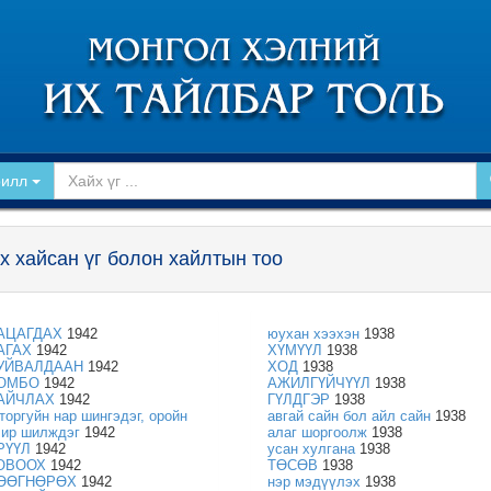
рилл
х хайсан үг болон хайлтын тоо
АЦАГДАХ
1942
юухан хээхэн
1938
АГАХ
1942
ХҮМҮҮЛ
1938
УЙВАЛДААН
1942
ХОД
1938
ОМБО
1942
АЖИЛГҮЙЧҮҮЛ
1938
АЙЧЛАХ
1942
ГҮЛДГЭР
1938
гторгуйн нар шингэдэг, оройн
авгай сайн бол айл сайн
1938
чир шилждэг
1942
алаг шоргоолж
1938
РҮҮЛ
1942
усан хулгана
1938
ОВООХ
1942
ТӨСӨВ
1938
ӨӨГНӨРӨХ
1942
нэр мэдүүлэх
1938