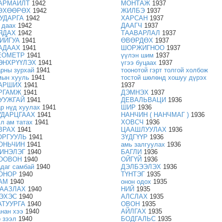
АРМАЙЛТ
1942
МОНТАЖ
1937
ӨХӨӨРӨХ
1942
ЖИЛБЭ
1937
УДАРГА
1942
ХАРСАН
1937
г даах
1942
ДААГЧ
1937
ЯДАХ
1942
ТААВАРЛАЛ
1937
ИЙГУА
1941
ӨВӨРДӨХ
1937
АДААХ
1941
ШОРЖИГНОО
1937
ЕОМЕТР
1941
үүлэн шим
1937
ЭНХРҮҮЛЭХ
1941
үгээ буцаах
1937
арны зурхай
1941
тоонотой гэрт толгой холбож
мын хууль
1941
тостой шөлөнд хошуу дүрэх
АРШИХ
1941
1937
РГАМЖ
1941
ДЭМНЭХ
1937
УУЖГАЙ
1941
ДЕВАЛЬВАЦИ
1936
ар нүд хуулах
1941
ШИР
1936
УДАРЦГААХ
1941
НАНЧИН ( НАНЧМАГ )
1936
эл ам татах
1941
ХОВСЧ
1936
ВРАХ
1941
ЦААШЛУУЛАХ
1936
ОРГУУЛЬ
1941
ЗҮДГҮҮР
1936
ОНЬЧИН
1941
амь залгуулах
1936
ИНЭЛЭГ
1940
БАГЛИ
1936
ООВОН
1940
ОЙГҮЙ
1936
адаг самбай
1940
ДЭЛБЭЭЛЭХ
1936
ОНОР
1940
ТҮНТЭГ
1935
АМ
1940
онон одох
1935
ААЗЛАХ
1940
НИЙ
1935
ЭХЭС
1940
АЛСЛАХ
1935
АТУУРГА
1940
ОВОН
1935
анан хээ
1940
АЙЛГАХ
1935
р зээл
1940
БОДГАЛЬС
1935