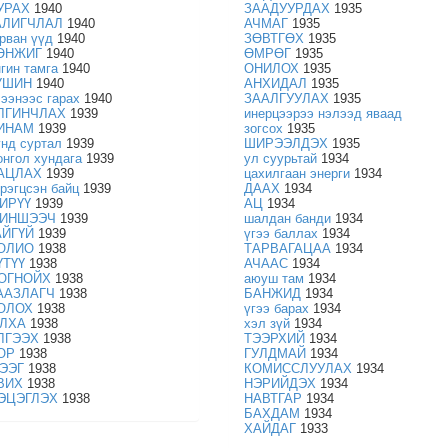
УРАХ
1940
ЗААДУУРДАХ
1935
АЛИГЧЛАЛ
1940
АЧМАГ
1935
урван үүд
1940
ЗӨВТГӨХ
1935
ӨНЖИГ
1940
ӨМРӨГ
1935
нгин тамга
1940
ОНИЛОХ
1935
ҮШИН
1940
АНХИДАЛ
1935
чээнээс гарах
1940
ЗААЛГУУЛАХ
1935
ЛГИНЧЛАХ
1939
инерцээрээ нэлээд яваад
ИНАМ
1939
зогсох
1935
үнд суртал
1939
ШИРЭЭЛДЭХ
1935
онгол хундага
1939
ул суурьтай
1934
АЦЛАХ
1939
цахилгаан энерги
1934
эрэгцсэн байц
1939
ДААХ
1934
ИРҮҮ
1939
АЦ
1934
ИНШЭЭЧ
1939
шалдан банди
1934
АЙГҮЙ
1939
үгээ баллах
1934
ОЛИО
1938
ТАРВАГАЦАА
1934
ҮТҮҮ
1938
АЧААС
1934
ОГНОЙХ
1938
аюуш там
1934
ААЗЛАГЧ
1938
БАНЖИД
1934
ОЛОХ
1938
үгээ барах
1934
ЛХА
1938
хэл зүй
1934
ЛГЭЭХ
1938
ТЭЭРХИЙ
1934
ОР
1938
ГУЛДМАЙ
1934
ЭЭГ
1938
КОМИССЛУУЛАХ
1934
ВИХ
1938
НЭРИЙДЭХ
1934
ЭЦЭГЛЭХ
1938
НАВТГАР
1934
БАХДАМ
1934
ХАЙДАГ
1933