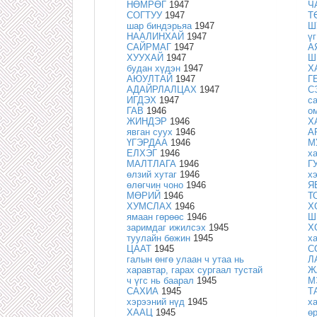
НӨМРӨГ
1947
Ч
СОГТУУ
1947
Т
шар биндэрьяа
1947
Ш
НААЛИНХАЙ
1947
ү
САЙРМАГ
1947
А
ХУУХАЙ
1947
Ш
будан хүдэн
1947
Х
АЮУЛТАЙ
1947
Г
АДАЙРЛАЛЦАХ
1947
С
ИГДЭХ
1947
с
ГАВ
1946
о
ЖИНДЭР
1946
Х
явган суух
1946
А
ҮГЭРДАА
1946
М
ЕЛХЭГ
1946
х
МАЛТЛАГА
1946
Г
өлзий хутаг
1946
х
өлөгчин чоно
1946
Я
МӨРИЙ
1946
Т
ХУМСЛАХ
1946
Х
ямаан гөрөөс
1946
Ш
заримдаг ижилсэх
1945
Х
туулайн бөжин
1945
х
ЦААТ
1945
С
галын өнгө улаан ч утаа нь
Л
харавтар, гарах сургаал тустай
Ж
ч үгс нь баарал
1945
М
САХИА
1945
Т
хэрээний нүд
1945
х
ХААЦ
1945
ө