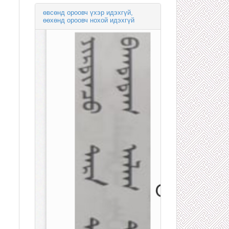
өвсөнд ороовч үхэр идэхгүй,
өөхөнд ороовч нохой идэхгүй