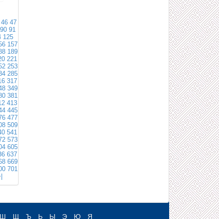
46
47
90
91
4
125
56
157
88
189
20
221
52
253
84
285
16
317
48
349
80
381
12
413
44
445
76
477
08
509
40
541
72
573
04
605
36
637
68
669
00
701
|
Ш
Щ
Ъ
Ь
Ы
Э
Ю
Я