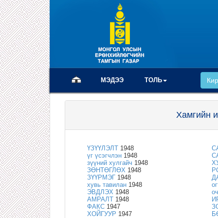
(current)
МЭДЭЭ
ТОЛЬ
Ки
Хамгийн и
ҮЗҮҮЛЭЛТ
1948
С
үг үсэгчлэн
1948
С
зүүний хулгайч
1948
Х
ЗӨНТӨГЛӨХ
1948
Р
ЗҮҮРМЭГ
1948
Д
хувь тавилан
1948
о
ЭВДЛЭХ
1948
о
АМРАЛТ
1948
И
ФАКС
1947
З
ХОЙГУУР
1947
Б