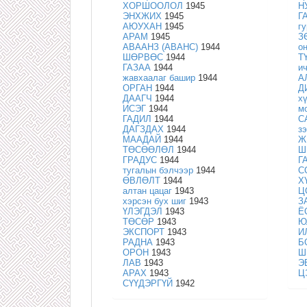
ХОРШООЛОЛ
1945
Н
ЭНХЖИХ
1945
Г
АЮУХАН
1945
г
АРАМ
1945
З
АВААНЗ (АВАНС)
1944
о
ШӨРВӨС
1944
Т
ГАЗАА
1944
и
жавхаалаг башир
1944
А
ОРГАН
1944
Д
ДААГЧ
1944
х
ИСЭГ
1944
м
ГАДИЛ
1944
С
ДАГЗДАХ
1944
з
МААДАЙ
1944
Ж
ТӨСӨӨЛӨЛ
1944
Ш
ГРАДУС
1944
Г
тугалын бэлчээр
1944
С
ӨВЛӨЛТ
1944
Х
алтан цацаг
1943
Ц
хэрсэн бух шиг
1943
З
ҮЛЭГДЭЛ
1943
Ё
ТӨСӨР
1943
Ю
ЭКСПОРТ
1943
И
РАДНА
1943
Б
ОРОН
1943
Ш
ЛАВ
1943
Э
АРАХ
1943
Ц
СҮҮДЭРГҮЙ
1942