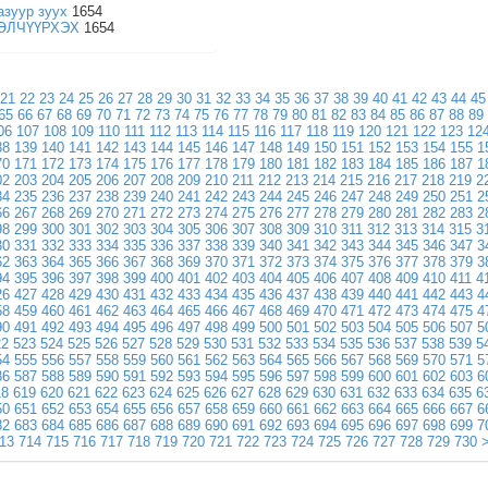
азуур зуух
1654
ӨЛЧҮҮРХЭХ
1654
21
22
23
24
25
26
27
28
29
30
31
32
33
34
35
36
37
38
39
40
41
42
43
44
45
65
66
67
68
69
70
71
72
73
74
75
76
77
78
79
80
81
82
83
84
85
86
87
88
89
06
107
108
109
110
111
112
113
114
115
116
117
118
119
120
121
122
123
12
38
139
140
141
142
143
144
145
146
147
148
149
150
151
152
153
154
155
1
70
171
172
173
174
175
176
177
178
179
180
181
182
183
184
185
186
187
1
02
203
204
205
206
207
208
209
210
211
212
213
214
215
216
217
218
219
2
34
235
236
237
238
239
240
241
242
243
244
245
246
247
248
249
250
251
2
66
267
268
269
270
271
272
273
274
275
276
277
278
279
280
281
282
283
2
98
299
300
301
302
303
304
305
306
307
308
309
310
311
312
313
314
315
3
30
331
332
333
334
335
336
337
338
339
340
341
342
343
344
345
346
347
3
62
363
364
365
366
367
368
369
370
371
372
373
374
375
376
377
378
379
3
94
395
396
397
398
399
400
401
402
403
404
405
406
407
408
409
410
411
4
26
427
428
429
430
431
432
433
434
435
436
437
438
439
440
441
442
443
4
58
459
460
461
462
463
464
465
466
467
468
469
470
471
472
473
474
475
4
90
491
492
493
494
495
496
497
498
499
500
501
502
503
504
505
506
507
5
22
523
524
525
526
527
528
529
530
531
532
533
534
535
536
537
538
539
5
54
555
556
557
558
559
560
561
562
563
564
565
566
567
568
569
570
571
5
86
587
588
589
590
591
592
593
594
595
596
597
598
599
600
601
602
603
6
18
619
620
621
622
623
624
625
626
627
628
629
630
631
632
633
634
635
6
50
651
652
653
654
655
656
657
658
659
660
661
662
663
664
665
666
667
6
82
683
684
685
686
687
688
689
690
691
692
693
694
695
696
697
698
699
7
13
714
715
716
717
718
719
720
721
722
723
724
725
726
727
728
729
730
>