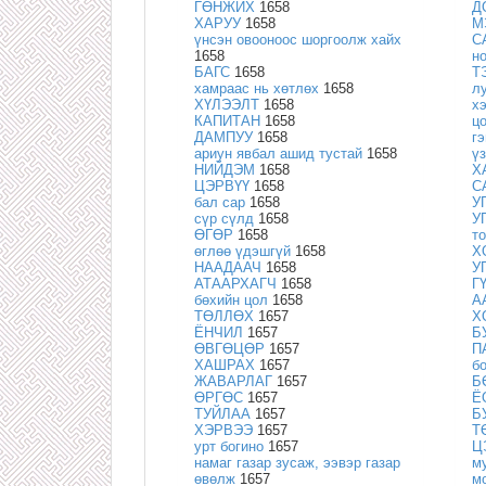
ГӨНЖИХ
1658
Д
ХАРУУ
1658
М
үнсэн овооноос шоргоолж хайх
С
1658
н
БАГС
1658
Т
хамраас нь хөтлөх
1658
л
ХҮЛЭЭЛТ
1658
х
КАПИТАН
1658
ц
ДАМПУУ
1658
г
ариун явбал ашид тустай
1658
ү
НИЙДЭМ
1658
Х
ЦЭРВҮҮ
1658
С
бал сар
1658
У
сүр сүлд
1658
У
ӨГӨР
1658
т
өглөө үдэшгүй
1658
Х
НААДААЧ
1658
У
АТААРХАГЧ
1658
Г
бөхийн цол
1658
А
ТӨЛЛӨХ
1657
Х
ЁНЧИЛ
1657
Б
ӨВГӨЦӨР
1657
П
ХАШРАХ
1657
б
ЖАВАРЛАГ
1657
Б
ӨРГӨС
1657
Ё
ТУЙЛАА
1657
Б
ХЭРВЭЭ
1657
Т
урт богино
1657
Ц
намаг газар зусаж, ээвэр газар
м
өвөлж
1657
м