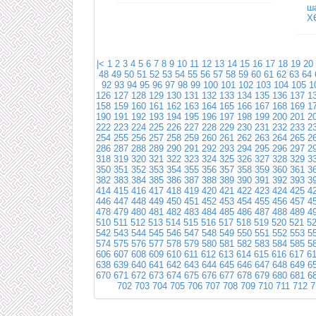
ш
Х
|<
1
2
3
4
5
6
7
8
9
10
11
12
13
14
15
16
17
18
19
20
48
49
50
51
52
53
54
55
56
57
58
59
60
61
62
63
64
92
93
94
95
96
97
98
99
100
101
102
103
104
105
1
126
127
128
129
130
131
132
133
134
135
136
137
1
158
159
160
161
162
163
164
165
166
167
168
169
1
190
191
192
193
194
195
196
197
198
199
200
201
2
222
223
224
225
226
227
228
229
230
231
232
233
2
254
255
256
257
258
259
260
261
262
263
264
265
2
286
287
288
289
290
291
292
293
294
295
296
297
2
318
319
320
321
322
323
324
325
326
327
328
329
3
350
351
352
353
354
355
356
357
358
359
360
361
3
382
383
384
385
386
387
388
389
390
391
392
393
3
414
415
416
417
418
419
420
421
422
423
424
425
4
446
447
448
449
450
451
452
453
454
455
456
457
4
478
479
480
481
482
483
484
485
486
487
488
489
4
510
511
512
513
514
515
516
517
518
519
520
521
5
542
543
544
545
546
547
548
549
550
551
552
553
5
574
575
576
577
578
579
580
581
582
583
584
585
5
606
607
608
609
610
611
612
613
614
615
616
617
6
638
639
640
641
642
643
644
645
646
647
648
649
6
670
671
672
673
674
675
676
677
678
679
680
681
6
702
703
704
705
706
707
708
709
710
711
712
7