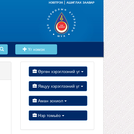
|
НЭВТРЭХ
АШИГЛАХ ЗААВАР
Үг нэмэх
Өргөн хэрэглээний үг
Явцуу хэрэглээний үг
Аман зохиол
Нэр томьёо