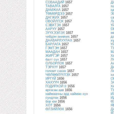
СОВААДИЙ
1657
Д
ТАВАЛГА
1657
з
ДАМЖАА
1657
о
ТӨМӨРДЭЭ
1657
Э
ДАГЖИХ
1657
с
ОВОЙЛГОХ
1657
Л
СЭВХТЭХ
1657
Ү
ААРУУ
1657
О
ЗҮҮХЭЭЛЭХ
1657
ө
чийдэн анивчих
1657
д
ДААВАРЛУУЛАХ
1657
х
БАРЛАГА
1657
Ү
ГЭМТЭН
1657
Т
МААДАН
1657
М
ЖИРГЭР
1657
Х
балт сүх
1657
Л
ОЛБОРЛОХ
1657
А
ТЭРХҮҮ
1657
Д
голомт сахих
1657
Л
ЧӨЛӨӨЛҮҮЛЭХ
1657
хи
ИРГҮЙ
1656
О
ХАХУУН
1656
З
ГОДИРХОЙ II
1656
Х
өргөсөн аав
1656
Т
наймаачны ард найман хүн
И
сундлах
1656
И
бор юм
1656
Ө
ХОТ
1656
Я
ӨЛЗИЙЛӨХ
1656
Д
Я