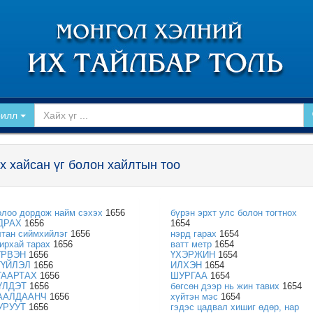
рилл
х хайсан үг болон хайлтын тоо
олоо дордож найм сэхэх
1656
бүрэн эрхт улс болон тогтнох
ДРАХ
1656
1654
лтан сиймхийлэг
1656
нэрд гарах
1654
гирхай тарах
1656
ватт метр
1654
ҮРВЭН
1656
ҮХЭРЖИН
1654
ГҮЙЛЭЛ
1656
ИЛХЭН
1654
ГААРТАХ
1656
ШУРГАА
1654
ҮЛДЭТ
1656
бөгсөн дээр нь жин тавих
1654
ААЛДААНЧ
1656
хүйтэн мэс
1654
УРУУТ
1656
гэдэс цадвал хишиг өдөр, нар