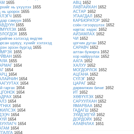
АМ
1655
АВЦ
1652
үрхийг нь үхүүлэх
1655
ЛАВТАЙХАН
1652
д нь цоорох
1655
АСТАР
1652
ХЛЭГЧ
1655
УГААГДАЛ
1652
адар самуун
1655
КАРБЮРАТОР
1652
АВДУУН
1655
соён гэгээрүүлэх
1652
ЙМҮҮЛЭХ
1655
навтас хөдөс
1652
ВЛОГДОХ
1655
АЙЗАМЛАХ
1652
өрийгөө хэлэхэд өндгөө
ЧИ
1652
арсан шувуу, хүнийг хэлэхэд
цогчин дуган
1652
үрэн эрээн бүргэд
1655
САРАВЧ
1652
ЙМРЭХ
1655
алтан бужирга
1652
УЙВАН
1655
хор найруулах
1652
АЯА
1655
ААГА
1652
АРМАГ
1654
ХАЛУУ
1652
АГ
1654
МОГДОРЛОХ
1652
АРЦ
1654
АЦГАНА
1652
АЛАЙЧИН
1654
СҮЛЭГ
1652
ААГУУТАХ
1654
ЦАРАГ
1652
й гаргах
1654
дөрвөлжин бичиг
1652
ЦГОНОХ
1654
ИТ
1652
АДРАХ
1654
ХӨВҮҮЛЭХ
1652
АЛЗ
1654
САРУУЛХАН
1652
УГНАХ
1654
ЯМАРВАА
1652
ЖИЛСЭХ
1654
ГАДАГШ
1652
ДЭЭЧ
1654
ЗҮЙДЭЛГҮЙ
1652
ХҮЙ
1654
ДОРДОЙХ
1652
ВУУЛАГЧ
1654
АЛАВЧЛАХ
1651
АГАМ
1654
ТГАЛГА
1654