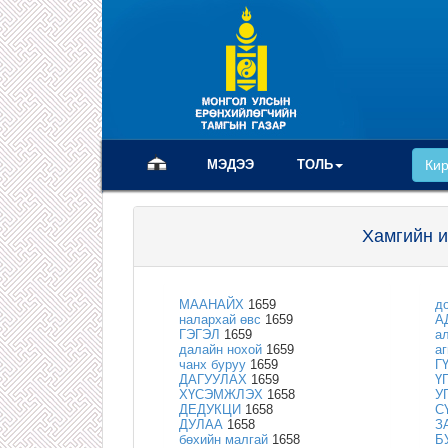
(current)
МЭДЭЭ
ТОЛЬ
Ки
Хамгийн и
МААНАЙХ
1659
д
налархай өвс
1659
А
ГЭГЭЛ
1659
а
далайн нохой
1659
а
чанх буруу
1659
Г
ДАГУУЛАХ
1659
Ү
ХҮСЭМЖЛЭХ
1658
У
ДЕДУКЦИ
1658
С
ДУЛАА
1658
З
бөхийн малгай
1658
Б