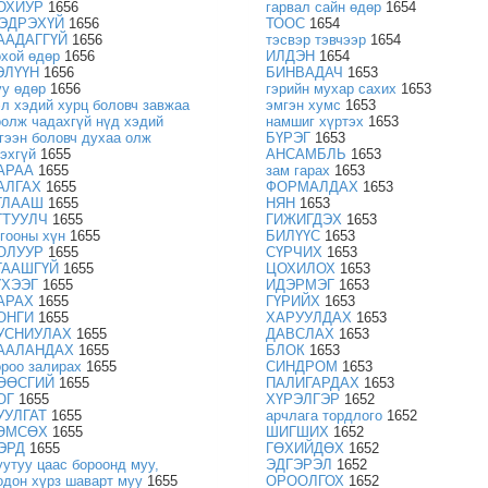
ОХИУР
1656
гарвал сайн өдөр
1654
ЭДРЭХҮЙ
1656
ТООС
1654
ААДАГГҮЙ
1656
тэсвэр тэвчээр
1654
охой өдөр
1656
ИЛДЭН
1654
ЭЛҮҮН
1656
БИНВАДАЧ
1653
уу өдөр
1656
гэрийн мухар сахих
1653
эл хэдий хурц боловч завжаа
эмгэн хумс
1653
оолж чадахгүй нүд хэдий
намшиг хүртэх
1653
эгээн боловч духаа олж
БҮРЭГ
1653
зэхгүй
1655
АНСАМБЛЬ
1653
АРАА
1655
зам гарах
1653
АЛГАХ
1655
ФОРМАЛДАХ
1653
ГЛААШ
1655
НЯН
1653
ГТУУЛЧ
1655
ГИЖИГДЭХ
1653
огооны хүн
1655
БИЛҮҮС
1653
ОЛУУР
1655
СҮРЧИХ
1653
ГААШГҮЙ
1655
ЦОХИЛОХ
1653
ҮХЭЭГ
1655
ИДЭРМЭГ
1653
АРАХ
1655
ГҮРИЙХ
1653
ОНГИ
1655
ХАРУУЛДАХ
1653
УСНИУЛАХ
1655
ДАВСЛАХ
1653
ААЛАНДАХ
1655
БЛОК
1653
ороо залирах
1655
СИНДРОМ
1653
ӨӨСГИЙ
1655
ПАЛИГАРДАХ
1653
ОГ
1655
ХҮРЭЛГЭР
1652
УУЛГАТ
1655
арчлага тордлого
1652
ӨМСӨХ
1655
ШИГШИХ
1652
ЭРД
1655
ГӨХИЙДӨХ
1652
уутуу цаас бороонд муу,
ЭДГЭРЭЛ
1652
одон хүрз шаварт муу
1655
ОРООЛГОХ
1652