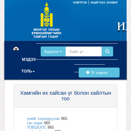
|
НЭВТРЭХ
АШИГЛАХ ЗААВАР
(current)
Кирилл
МЭДЭЭ
ТОЛЬ
Үг нэмэх
Хамгийн их хайсан үг болон хайлтын
тоо
үнийг хорогдуулах
865
ган зориг
865
ТОВШООС
865