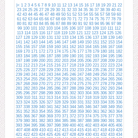
|<
1
2
3
4
5
6
7
8
9
10
11
12
13
14
15
16
17
18
19
20
21
22
23
24
25
26
27
28
29
30
31
32
33
34
35
36
37
38
39
40
41
42
43
44
45
46
47
48
49
50
51
52
53
54
55
56
57
58
59
60
61
62
63
64
65
66
67
68
69
70
71
72
73
74
75
76
77
78
79
80
81
82
83
84
85
86
87
88
89
90
91
92
93
94
95
96
97
98
99
100
101
102
103
104
105
106
107
108
109
110
111
112
113
114
115
116
117
118
119
120
121
122
123
124
125
126
127
128
129
130
131
132
133
134
135
136
137
138
139
140
141
142
143
144
145
146
147
148
149
150
151
152
153
154
155
156
157
158
159
160
161
162
163
164
165
166
167
168
169
170
171
172
173
174
175
176
177
178
179
180
181
182
183
184
185
186
187
188
189
190
191
192
193
194
195
196
197
198
199
200
201
202
203
204
205
206
207
208
209
210
211
212
213
214
215
216
217
218
219
220
221
222
223
224
225
226
227
228
229
230
231
232
233
234
235
236
237
238
239
240
241
242
243
244
245
246
247
248
249
250
251
252
253
254
255
256
257
258
259
260
261
262
263
264
265
266
267
268
269
270
271
272
273
274
275
276
277
278
279
280
281
282
283
284
285
286
287
288
289
290
291
292
293
294
295
296
297
298
299
300
301
302
303
304
305
306
307
308
309
310
311
312
313
314
315
316
317
318
319
320
321
322
323
324
325
326
327
328
329
330
331
332
333
334
335
336
337
338
339
340
341
342
343
344
345
346
347
348
349
350
351
352
353
354
355
356
357
358
359
360
361
362
363
364
365
366
367
368
369
370
371
372
373
374
375
376
377
378
379
380
381
382
383
384
385
386
387
388
389
390
391
392
393
394
395
396
397
398
399
400
401
402
403
404
405
406
407
408
409
410
411
412
413
414
415
416
417
418
419
420
421
422
423
424
425
426
427
428
429
430
431
432
433
434