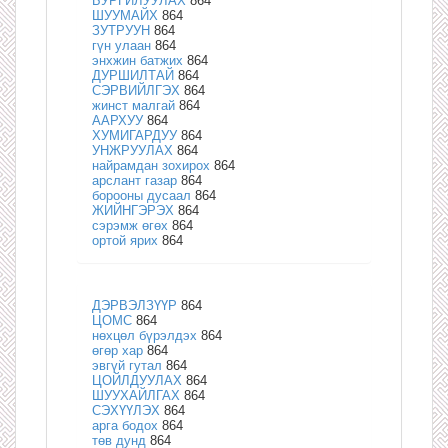
БУРГИЛУУЛАХ
864
ШУУМАЙХ
864
ЗУТРУУН
864
гүн улаан
864
энхжин батжих
864
ДУРШИЛТАЙ
864
СЭРВИЙЛГЭХ
864
жинст малгай
864
ААРХУУ
864
ХУМИГАРДУУ
864
УНЖРУУЛАХ
864
найрамдан зохирох
864
арслант газар
864
борооны дусаал
864
ЖИЙНГЭРЭХ
864
сэрэмж өгөх
864
ортой ярих
864
ДЭРВЭЛЗҮҮР
864
ЦОМС
864
нөхцөл бүрэлдэх
864
өгөр хар
864
эвгүй гутал
864
ЦОЙЛДУУЛАХ
864
ШУУХАЙЛГАХ
864
СЭХҮҮЛЭХ
864
арга бодох
864
төв дунд
864