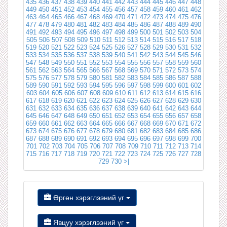
435
436
437
438
439
440
441
442
443
444
445
446
447
448
449
450
451
452
453
454
455
456
457
458
459
460
461
462
463
464
465
466
467
468
469
470
471
472
473
474
475
476
477
478
479
480
481
482
483
484
485
486
487
488
489
490
491
492
493
494
495
496
497
498
499
500
501
502
503
504
505
506
507
508
509
510
511
512
513
514
515
516
517
518
519
520
521
522
523
524
525
526
527
528
529
530
531
532
533
534
535
536
537
538
539
540
541
542
543
544
545
546
547
548
549
550
551
552
553
554
555
556
557
558
559
560
561
562
563
564
565
566
567
568
569
570
571
572
573
574
575
576
577
578
579
580
581
582
583
584
585
586
587
588
589
590
591
592
593
594
595
596
597
598
599
600
601
602
603
604
605
606
607
608
609
610
611
612
613
614
615
616
617
618
619
620
621
622
623
624
625
626
627
628
629
630
631
632
633
634
635
636
637
638
639
640
641
642
643
644
645
646
647
648
649
650
651
652
653
654
655
656
657
658
659
660
661
662
663
664
665
666
667
668
669
670
671
672
673
674
675
676
677
678
679
680
681
682
683
684
685
686
687
688
689
690
691
692
693
694
695
696
697
698
699
700
701
702
703
704
705
706
707
708
709
710
711
712
713
714
715
716
717
718
719
720
721
722
723
724
725
726
727
728
729
730
>|
Өргөн хэрэглээний үг
Явцуу хэрэглээний үг