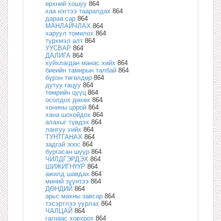
өрхний хошуу
864
хаа нэгтээ тааралдах
864
дараа сар
864
МАНЛАЙЧЛАХ
864
харуул томилох
864
түрхмэл алт
864
УУСВАР
864
ДАЛИГА
864
хуйхлагдан манас хийх
864
биеийн тамирын талбай
864
бүрэн төгөлдөр
864
дутуу гацуу
864
төмрийн цүүц
864
осолдох дөхөх
864
хонины цорой
864
хана шохойдох
864
алахыг түвдэх
864
лангуу хийх
864
ТУНТГАНАХ
864
задгай зоос
864
бургасан шүүр
864
ЧИЛДГЭРДЭХ
864
ШИЖИГНҮҮР
864
ажилд шавдах
864
миний зүүнтээ
864
ДӨНДИЙ
864
арьс махны завсар
864
тэсэртлээ уурлах
864
ЧАЛЦАЙ
864
гагнаас ховхрох
864