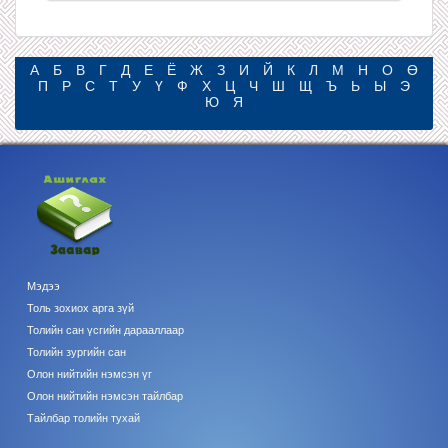
А
Б
В
Г
Д
Е
Ё
Ж
З
И
Й
К
Л
М
Н
О
Ө
П
Р
С
Т
У
Ү
Ф
Х
Ц
Ч
Ш
Щ
Ъ
Ь
Ы
Э
Ю
Я
Мэдээ
Толь зохиох арга зүй
Толийн сан үсгийн дарааллаар
Толийн зургийн сан
Олон нийтийн нэмсэн үг
Олон нийтийн нэмсэн тайлбар
Тайлбар толийн тухай