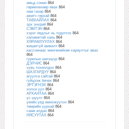
амьд сонин
864
гөрөөлөхөөр явах
864
нам газар
864
ажигч гярхай
864
ТАВХАЙЛАХ
864
эрх энхрий
864
СЭМТЭН
864
хэрэг явдлыг нь тодотгох
864
халамжтай хань
864
ХЯРАМЛУУЛАХ
864
жишиггүй амжилт
864
кассчинаас мөнгөнийхөө хариултыг авах
864
гурилын шигшүүр
864
ДЭЛЧИС
864
хувь тохиолдох
864
ШАЗГАРДУУ
864
агуулга сайтай
864
гүйцээж бичих
864
ЭРТЭГНЭХ
864
холхи уул
864
АРХАНТАА
864
ус шүүлт
864
үеийн үед мөнхжүүлэх
864
төмрийн уурхай
864
саам алдах
864
НЯСУУТАХ
864