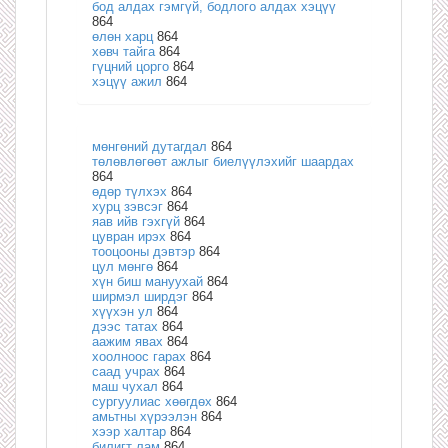
бод алдах гэмгүй, бодлого алдах хэцүү
864
өлөн харц
864
хөвч тайга
864
гүцний цорго
864
хэцүү ажил
864
мөнгөний дутагдал
864
төлөвлөгөөт ажлыг биелүүлэхийг шаардах
864
өдөр түлхэх
864
хурц зэвсэг
864
яав ийв гэхгүй
864
цувран ирэх
864
тооцооны дэвтэр
864
цул мөнгө
864
хүн биш мануухай
864
ширмэл ширдэг
864
хүүхэн ул
864
дээс татах
864
аажим явах
864
хоолноос гарах
864
саад учрах
864
маш чухал
864
сургуулиас хөөгдөх
864
амьтны хүрээлэн
864
хээр халтар
864
билигт лам
864