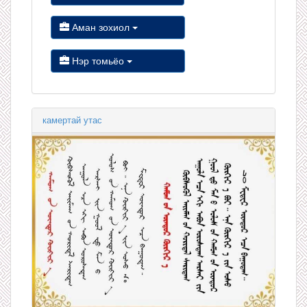
Аман зохиол
Нэр томьёо
камертай утас