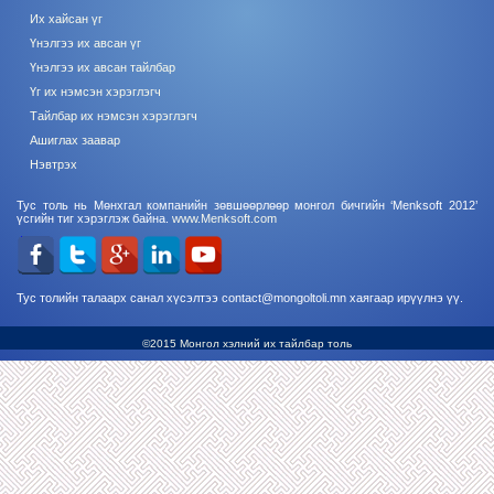
Их хайсан үг
Үнэлгээ их авсан үг
Үнэлгээ их авсан тайлбар
Үг их нэмсэн хэрэглэгч
Тайлбар их нэмсэн хэрэглэгч
Ашиглах заавар
Нэвтрэх
Тус толь нь Мөнхгал компанийн зөвшөөрлөөр монгол бичгийн ‘Menksoft 2012’
үсгийн тиг хэрэглэж байна.
www.Menksoft.com
Тус толийн талаарх санал хүсэлтээ contact@mongoltoli.mn хаягаар ирүүлнэ үү.
©2015 Монгол хэлний их тайлбар толь