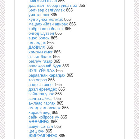
нийгмийн шаар
865
даалгалт ёсоор гүйцэтгэх
865
бэлчээр сэлгүүлэх
865
уяа таслах
865
хүн хүнээ мөлжих
865
мацалхийлэн авирах
865
хоёр ондоо болгох
865
онгод шүтээн
865
эцэс болох
865
өл алдах
865
ДАЯИЙХ
865
хамрын омог
865
аг чиг болох
865
бөглүү газар
865
өвөлжөөний бууц
865
ЗУЛГУЙЧЛАХ
865
бараагнан харагдах
865
төв хороо
865
авдрын өнцөг
865
дээл өрөөлдөх
865
зайдлан унах
865
залгаа аймаг
865
ажлаас гаргах
865
амьд хэл олзлох
865
хорхой шүд
865
сайн нойрсов уу
865
БӨӨМНӨХ
865
ариун сэтгэл
865
цэгц хүн
865
ЖИРЭМГЭНЭХ
865