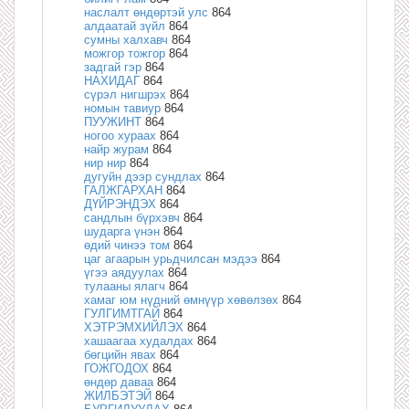
наслалт өндөртэй улс
864
алдаатай зүйл
864
сумны халхавч
864
можгор тожгор
864
задгай гэр
864
НАХИДАГ
864
сүрэл нигшрэх
864
номын тавиур
864
ПУУЖИНТ
864
ногоо хураах
864
найр журам
864
нир нир
864
дугуйн дээр сундлах
864
ГАЛЖГАРХАН
864
ДҮЙРЭНДЭХ
864
сандлын бүрхэвч
864
шударга үнэн
864
өдий чинээ том
864
цаг агаарын урьдчилсан мэдээ
864
үгээ аядуулах
864
тулааны ялагч
864
хамаг юм нүдний өмнүүр хөвөлзөх
864
ГУЛГИМТГАЙ
864
ХЭТРЭМХИЙЛЭХ
864
хашаагаа худалдах
864
бөгцийн явах
864
ГОЖГОДОХ
864
өндөр даваа
864
ЖИЛБЭТЭЙ
864