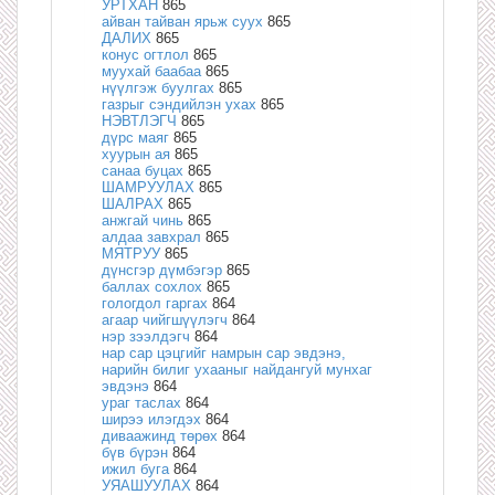
УРТХАН
865
айван тайван ярьж суух
865
ДАЛИХ
865
конус огтлол
865
муухай баабаа
865
нүүлгэж буулгах
865
газрыг сэндийлэн ухах
865
НЭВТЛЭГЧ
865
дүрс маяг
865
хуурын ая
865
санаа буцах
865
ШАМРУУЛАХ
865
ШАЛРАХ
865
анжгай чинь
865
алдаа завхрал
865
МЯТРУУ
865
дүнсгэр дүмбэгэр
865
баллах сохлох
865
гологдол гаргах
864
агаар чийгшүүлэгч
864
нэр зээлдэгч
864
нар сар цэцгийг намрын сар эвдэнэ,
нарийн билиг ухааныг найдангуй мунхаг
эвдэнэ
864
ураг таслах
864
ширээ илэгдэх
864
диваажинд төрөх
864
бүв бүрэн
864
ижил буга
864
УЯАШУУЛАХ
864