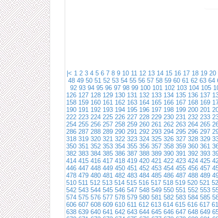
|<
1
2
3
4
5
6
7
8
9
10
11
12
13
14
15
16
17
18
19
20
48
49
50
51
52
53
54
55
56
57
58
59
60
61
62
63
64
92
93
94
95
96
97
98
99
100
101
102
103
104
105
1
126
127
128
129
130
131
132
133
134
135
136
137
1
158
159
160
161
162
163
164
165
166
167
168
169
1
190
191
192
193
194
195
196
197
198
199
200
201
2
222
223
224
225
226
227
228
229
230
231
232
233
2
254
255
256
257
258
259
260
261
262
263
264
265
2
286
287
288
289
290
291
292
293
294
295
296
297
2
318
319
320
321
322
323
324
325
326
327
328
329
3
350
351
352
353
354
355
356
357
358
359
360
361
3
382
383
384
385
386
387
388
389
390
391
392
393
3
414
415
416
417
418
419
420
421
422
423
424
425
4
446
447
448
449
450
451
452
453
454
455
456
457
4
478
479
480
481
482
483
484
485
486
487
488
489
4
510
511
512
513
514
515
516
517
518
519
520
521
5
542
543
544
545
546
547
548
549
550
551
552
553
5
574
575
576
577
578
579
580
581
582
583
584
585
5
606
607
608
609
610
611
612
613
614
615
616
617
6
638
639
640
641
642
643
644
645
646
647
648
649
6