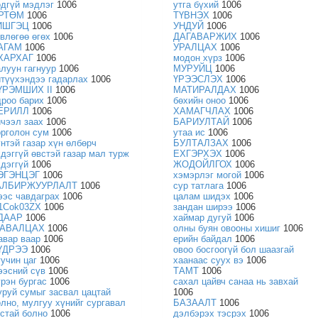
өдгүй мэдлэг
1006
утга бүхий
1006
РТӨМ
1006
ТҮВНЭХ
1006
ИШГЭЦ
1006
УНДУЙ
1006
өвлөгөө өгөх
1006
ДАГАВАРЖИХ
1006
АГАМ
1006
УРАЛЦАХ
1006
ХАРХАГ
1006
модон хүрз
1006
алуун гагнуур
1006
МУРУЙЦ
1006
итүүхэндээ гадарлах
1006
ҮРЭЭСЛЭХ
1006
ҮРЭМШИХ II
1006
МАТИРАЛДАХ
1006
дроо барих
1006
бөхийн оноо
1006
ЕРИЛЛ
1006
ХАМАГЧЛАХ
1006
ичээл заах
1006
БАРИУЛТАЙ
1006
орголон сум
1006
утаа ис
1006
үнтэй газар хүн өлбөрч
БУЛТАЛЗАХ
1006
хдэггүй өвстэй газар мал турж
ЕХГЭРХЭХ
1006
хдэггүй
1006
ЖОДОЙЛГОХ
1006
ЭГЭНЦЭГ
1006
хэмэрлэг могой
1006
АЛБИРЖУУРЛАЛТ
1006
сур татлага
1006
ээс чавдаграх
1006
цалам шидэх
1006
s1Cok03ZX
1006
зандан ширээ
1006
ДААР
1006
хаймар дугуй
1006
АВАЛЦАХ
1006
олны буян овооны хишиг
1006
авар ваар
1006
ерийн байдал
1006
ҮДРЭЭ
1006
овоо босгоогүй бол шаазгай
уучин цаг
1006
хаанаас суух вэ
1006
ээсний сүв
1006
ТАМТ
1006
үрэн бургас
1006
сахал цайвч санаа нь завхай
уруй сумыг засвал цацтай
1006
олно, мулгуу хүнийг сургавал
БАЗААЛТ
1006
устай болно
1006
дэлбэрэх тэсрэх
1006