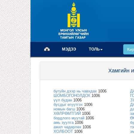
(current)
МЭДЭЭ
ТОЛЬ
Ки
Хамгийн и
бугуйн дээр нь чавхдах
1006
Д
ШОМБОГОНОЛДОХ
1006
Г
үүл будан
1006
З
бусдыг егүүтгэх
1006
Д
номын багш
1006
д
ХӨЛРӨМТГИЙ
1006
з
бордлого муутай
1006
Ө
амь зуулга
1006
б
ажил чөдөрлөх
1006
т
ХОЛБООТ
1006
э