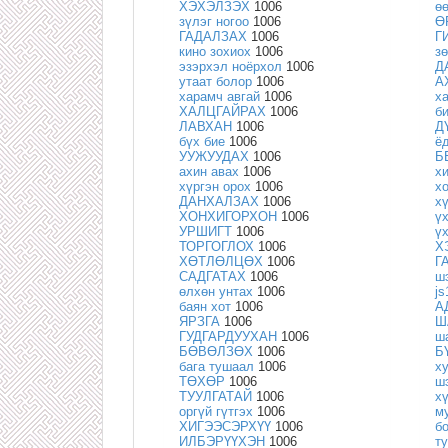
ХЭХЭЛЗЭХ
1006
ө
зүлэг ногоо
1006
Ө
ГАДАЛЗАХ
1006
Г
кино зохиох
1006
з
эзэрхэл ноёрхол
1006
Д
утаат болор
1006
А
харамч авгай
1006
х
ХАЛЦГАЙРАХ
1006
б
ЛАВХАН
1006
Д
бүх бие
1006
ё
УУЖУУДАХ
1006
Б
ахин авах
1006
х
хүргэн орох
1006
х
ДАНХАЛЗАХ
1006
х
ХОНХИГОРХОН
1006
ү
УРШИГТ
1006
ү
ТОРГОГЛОХ
1006
Х
ХӨТЛӨЛЦӨХ
1006
Г
САДГАТАХ
1006
ш
өлхөн унтах
1006
j
баян хот
1006
А
ЯРЗГА
1006
Ш
ГУДГАРДУУХАН
1006
ш
БӨВӨЛЗӨХ
1006
Б
бага тушаал
1006
х
ТӨХӨР
1006
ш
ТУУЛГАТАЙ
1006
х
оргүй гүтгэх
1006
м
ХИГЭЭСЭРХҮҮ
1006
б
ИЛБЭРҮҮХЭН
1006
т