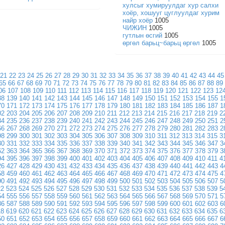
хулсыг хумируулдаг хур салхи
хоёр, хошууг цуглуулдаг хурим
найр хоёр
1005
ЧИЖИН
1005
гутлын өсгий
1005
өргөл барьц~барьц өргөл
1005
21
22
23
24
25
26
27
28
29
30
31
32
33
34
35
36
37
38
39
40
41
42
43
44
45
65
66
67
68
69
70
71
72
73
74
75
76
77
78
79
80
81
82
83
84
85
86
87
88
89
06
107
108
109
110
111
112
113
114
115
116
117
118
119
120
121
122
123
12
38
139
140
141
142
143
144
145
146
147
148
149
150
151
152
153
154
155
1
70
171
172
173
174
175
176
177
178
179
180
181
182
183
184
185
186
187
1
02
203
204
205
206
207
208
209
210
211
212
213
214
215
216
217
218
219
2
34
235
236
237
238
239
240
241
242
243
244
245
246
247
248
249
250
251
2
66
267
268
269
270
271
272
273
274
275
276
277
278
279
280
281
282
283
2
98
299
300
301
302
303
304
305
306
307
308
309
310
311
312
313
314
315
3
30
331
332
333
334
335
336
337
338
339
340
341
342
343
344
345
346
347
3
62
363
364
365
366
367
368
369
370
371
372
373
374
375
376
377
378
379
3
94
395
396
397
398
399
400
401
402
403
404
405
406
407
408
409
410
411
4
26
427
428
429
430
431
432
433
434
435
436
437
438
439
440
441
442
443
4
58
459
460
461
462
463
464
465
466
467
468
469
470
471
472
473
474
475
4
90
491
492
493
494
495
496
497
498
499
500
501
502
503
504
505
506
507
5
22
523
524
525
526
527
528
529
530
531
532
533
534
535
536
537
538
539
5
54
555
556
557
558
559
560
561
562
563
564
565
566
567
568
569
570
571
5
86
587
588
589
590
591
592
593
594
595
596
597
598
599
600
601
602
603
6
18
619
620
621
622
623
624
625
626
627
628
629
630
631
632
633
634
635
6
50
651
652
653
654
655
656
657
658
659
660
661
662
663
664
665
666
667
6