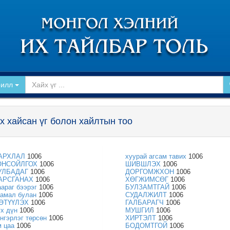
рилл
х хайсан үг болон хайлтын тоо
АРХЛАЛ
1006
хуурай агсам тавих
1006
ОНСОЙЛГОХ
1006
ШИВШЛЭХ
1006
УЛБАДАГ
1006
ДОРГОМЖХОН
1006
АРСГАНАХ
1006
ХӨГЖИМСӨГ
1006
аараг бээрэг
1006
БУЛЗАМТГАЙ
1006
аамал булан
1006
СУДАЛЖИЛТ
1006
ӨТҮҮЛЭХ
1006
ГАЛБАРАГЧ
1006
үх дүн
1006
МУШГИЛ
1006
энгэрлэг төрсөн
1006
ХИРТЭЛТ
1006
м цаа
1006
БОДОМТГОЙ
1006