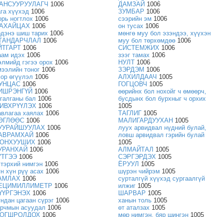
АНСУУРУУЛАГЧ
1006
ДАМЗАЙ
1006
ага хүүхэд
1006
ЗУМБАР
1006
орь ногтлох
1006
сээрийн эм
1006
АХАЙЦАХ
1006
он тусах
1006
рдэнэ шиш тарих
1006
мөнгө муу бол эзэндээ, хүүхэн
ТАНДАРЧЛАЛ
1006
муу бол төрхөмдөө
1006
ЙТГАРТ
1006
СИСТЕМЖИХ
1006
аам идэх
1006
зээг тамах
1006
элмийд гэгээ орох
1006
НУЛТ
1006
мээлийн тоног
1006
ЗЭРДЭМ
1006
хор өгүүлэл
1006
АЛХИЛДААЧ
1005
УНЦАС
1006
ГОГЦОВЧ
1005
ИШРЭНГҮЙ
1006
өөрийнх бол нохойг ч өмөөрч,
угалганы бал
1006
бусдынх бол бурхныг ч орхих
ИВХРҮҮЛЭХ
1006
1005
авлагаа хаялах
1006
ТАГЛИГ
1005
ӨГЛӨӨС
1006
МАЛИГАРДУУХАН
1005
УУРАЙШУУЛАХ
1006
луух арвидвал нүдний булай,
АВРАМХАЙ
1006
ловш арвидвал гэрийн булай
ОНХУУШИХ
1006
1005
УРАНХАЙ
1006
АЛМАЙТАЛ
1005
ҮТГЭЭ
1006
СЭРГЭРДЭХ
1005
этэрхий нимгэн
1006
ЁРУУЛ
1005
үн хүн рүү асах
1006
шүрэн чийрэм
1005
АМЛАХ
1006
сурталгүй хүүхэд сургаалгүй
ЕЦИМИЛЛИМЕТР
1006
илжиг
1005
ҮҮРГЭНЭХ
1006
ШАРВАР
1005
ундан цагаан сүрэг
1006
ханын толь
1005
арчмын асуудал
1006
өт аталзах
1005
ОГШРОЛДОХ
1006
мөр нимгэн, бяр шингэн
1005