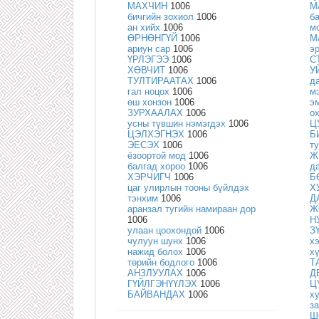
МАХЧИН
1006
М
бичгийн зохиол
1006
б
ан хийх
1006
м
ӨРНӨНГҮЙ
1006
М
ариун сар
1006
э
ҮРЛЭГЭЭ
1006
С
ХӨВЧИТ
1006
У
ТУЛТИРААТАХ
1006
д
гал ноцох
1006
м
өш хонзон
1006
э
ЗУРХААЛАХ
1006
о
усны түвшин нэмэгдэх
1006
Ц
ЦЭЛХЭГНЭХ
1006
Б
ЭЕСЭХ
1006
т
ёзоортой мод
1006
Ж
балгад хороо
1006
д
ХЭРЧИГЧ
1006
Б
цаг улирлын тооны бүйлдэх
Х
тэнхим
1006
Д
аранзал тугийн намираан дор
Ж
1006
Н
улаан цоохондой
1006
З
чулуун шунх
1006
х
нажид болох
1006
х
төрийн бодлого
1006
Т
АНЗЛУУЛАХ
1006
Д
ГҮЙЛГЭНҮҮЛЭХ
1006
Ц
БАЙВАНДАХ
1006
х
з
Ш