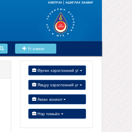
|
НЭВТРЭХ
АШИГЛАХ ЗААВАР
Үг нэмэх
Өргөн хэрэглээний үг
Явцуу хэрэглээний үг
Аман зохиол
Нэр томьёо