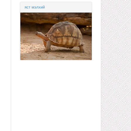
яст мэлхий