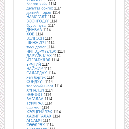
бяслаг хийх
1114
депутат сонгох
1114
дэнгийн гэрэл
1114
НАМСГАЛТ
1114
ЗӨӨНГӨДҮҮ
1114
буурь нутаг
1114
ДИНВАА
1114
ХӨВ
1114
ЗЭЛГЭЭН
1114
ШИНЖИГЧ
1114
түүх домог
1114
ЧИНЭЭРХҮҮЛЭХ
1114
ДАРУЙВЧЛАХ
1114
ИТГЭМЖЛЭЛ
1114
ҮРЧГИЙ
1114
НАЙЖИР
1114
САДАРДАХ
1114
хөл бэртэх
1114
СОНДУУТ
1114
төлбөрийн карт
1114
ХҮНЧЛЭЛ
1114
НӨРӨӨТ
1114
ЗАГАЛАА
1114
ТУЙХРАХ
1114
сар жил
1114
ХЭРЦГИЙЛЭХ
1114
ХАВИРГАЛАХ
1114
АГСАМЧ
1114
СӨӨЛГӨХ
1114