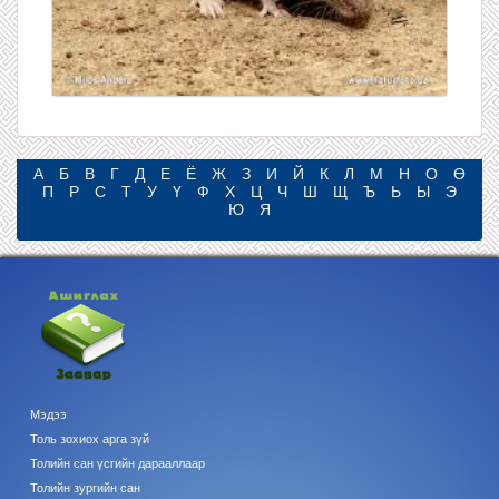
А
Б
В
Г
Д
Е
Ё
Ж
З
И
Й
К
Л
М
Н
О
Ө
П
Р
С
Т
У
Ү
Ф
Х
Ц
Ч
Ш
Щ
Ъ
Ь
Ы
Э
Ю
Я
Мэдээ
Толь зохиох арга зүй
Толийн сан үсгийн дарааллаар
Толийн зургийн сан