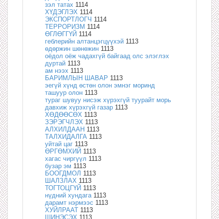
зэл татах
1114
ХҮДЭГЛЭХ
1114
ЭКСПОРТЛОГЧ
1114
ТЕРРОРИЗМ
1114
ӨГЛӨГГҮЙ
1114
геблерийн алтанцэгцүүхэй
1113
өдөржин шөнөжин
1113
оёдол оёж чадахгүй байгаад олс элэглэх
дуртай
1113
ам нээх
1113
БАРИМЛЫН ШАВАР
1113
эегүй хүнд өстөн олон эмнэг моринд
ташуур олон
1113
тураг шувуу нисэж хүрэхгүй туурайт морь
давхиж хүрэхгүй газар
1113
ХӨДӨӨСӨХ
1113
ЗЭРЭГЧЛЭХ
1113
АЛХИЛДААН
1113
ТАЛХИДАЛГА
1113
уйтай цаг
1113
ӨРГӨМХИЙ
1113
хагас чиргүүл
1113
бузар эм
1113
БООГДМОЛ
1113
ШАЛЗЛАХ
1113
ТОГТОЦГҮЙ
1113
нүдний хундага
1113
дарамт нэрмээс
1113
ХУЙЛРААТ
1113
ШИНЭСЭХ
1113