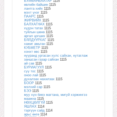
БУЙМАНБААТАР
1115
өвлийн байшин
1115
лантга хийх
1115
мэхт үнэг
1115
ПААРС
1115
ЖИРВИЙХ
1115
БАЛХАГНАХ
1115
хүдэн татах
1115
туйлын шөнө
1115
аргал цогших
1115
БЯЛДУУРХАГ
1115
хажиг амьтан
1115
КУБМЕТР
1115
хонхт өвс
1115
нууранд ургасан хулс сайхан, нутаглаж
заншсан газар сайхан
1115
ай сав
1115
БУРИАГУУЛ
1115
сүү тос
1115
оноо лай
1115
духалзах нахилзах
1115
БООР
1115
мэлхий сар
1115
БЭЭ
1115
муу хүн биеэ магтана, мигуй хэржингээ
маажна
1115
НӨХЦӨЛГҮЙ
1115
ЯШЛАХ
1114
тэргүүн сайд
1114
арьс өнгө
1114