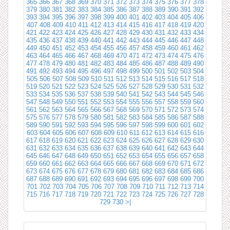
365
366
367
368
369
370
371
372
373
374
375
376
377
378
379
380
381
382
383
384
385
386
387
388
389
390
391
392
393
394
395
396
397
398
399
400
401
402
403
404
405
406
407
408
409
410
411
412
413
414
415
416
417
418
419
420
421
422
423
424
425
426
427
428
429
430
431
432
433
434
435
436
437
438
439
440
441
442
443
444
445
446
447
448
449
450
451
452
453
454
455
456
457
458
459
460
461
462
463
464
465
466
467
468
469
470
471
472
473
474
475
476
477
478
479
480
481
482
483
484
485
486
487
488
489
490
491
492
493
494
495
496
497
498
499
500
501
502
503
504
505
506
507
508
509
510
511
512
513
514
515
516
517
518
519
520
521
522
523
524
525
526
527
528
529
530
531
532
533
534
535
536
537
538
539
540
541
542
543
544
545
546
547
548
549
550
551
552
553
554
555
556
557
558
559
560
561
562
563
564
565
566
567
568
569
570
571
572
573
574
575
576
577
578
579
580
581
582
583
584
585
586
587
588
589
590
591
592
593
594
595
596
597
598
599
600
601
602
603
604
605
606
607
608
609
610
611
612
613
614
615
616
617
618
619
620
621
622
623
624
625
626
627
628
629
630
631
632
633
634
635
636
637
638
639
640
641
642
643
644
645
646
647
648
649
650
651
652
653
654
655
656
657
658
659
660
661
662
663
664
665
666
667
668
669
670
671
672
673
674
675
676
677
678
679
680
681
682
683
684
685
686
687
688
689
690
691
692
693
694
695
696
697
698
699
700
701
702
703
704
705
706
707
708
709
710
711
712
713
714
715
716
717
718
719
720
721
722
723
724
725
726
727
728
729
730
>|