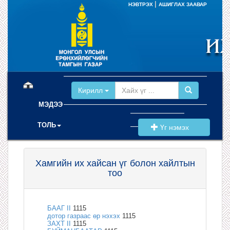
|
НЭВТРЭХ
АШИГЛАХ ЗААВАР
(current)
Кирилл
МЭДЭЭ
ТОЛЬ
Үг нэмэх
Хамгийн их хайсан үг болон хайлтын
тоо
БААГ II
1115
дотор газраас өр нэхэх
1115
ЗАХТ II
1115