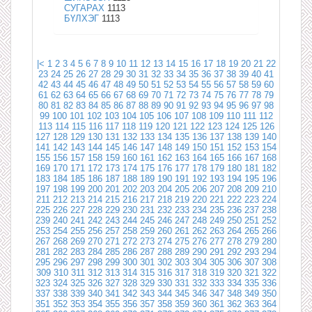
СУГАРАХ
1113
БҮЛХЭГ
1113
|<
1
2
3
4
5
6
7
8
9
10
11
12
13
14
15
16
17
18
19
20
21
22
23
24
25
26
27
28
29
30
31
32
33
34
35
36
37
38
39
40
41
42
43
44
45
46
47
48
49
50
51
52
53
54
55
56
57
58
59
60
61
62
63
64
65
66
67
68
69
70
71
72
73
74
75
76
77
78
79
80
81
82
83
84
85
86
87
88
89
90
91
92
93
94
95
96
97
98
99
100
101
102
103
104
105
106
107
108
109
110
111
112
113
114
115
116
117
118
119
120
121
122
123
124
125
126
127
128
129
130
131
132
133
134
135
136
137
138
139
140
141
142
143
144
145
146
147
148
149
150
151
152
153
154
155
156
157
158
159
160
161
162
163
164
165
166
167
168
169
170
171
172
173
174
175
176
177
178
179
180
181
182
183
184
185
186
187
188
189
190
191
192
193
194
195
196
197
198
199
200
201
202
203
204
205
206
207
208
209
210
211
212
213
214
215
216
217
218
219
220
221
222
223
224
225
226
227
228
229
230
231
232
233
234
235
236
237
238
239
240
241
242
243
244
245
246
247
248
249
250
251
252
253
254
255
256
257
258
259
260
261
262
263
264
265
266
267
268
269
270
271
272
273
274
275
276
277
278
279
280
281
282
283
284
285
286
287
288
289
290
291
292
293
294
295
296
297
298
299
300
301
302
303
304
305
306
307
308
309
310
311
312
313
314
315
316
317
318
319
320
321
322
323
324
325
326
327
328
329
330
331
332
333
334
335
336
337
338
339
340
341
342
343
344
345
346
347
348
349
350
351
352
353
354
355
356
357
358
359
360
361
362
363
364