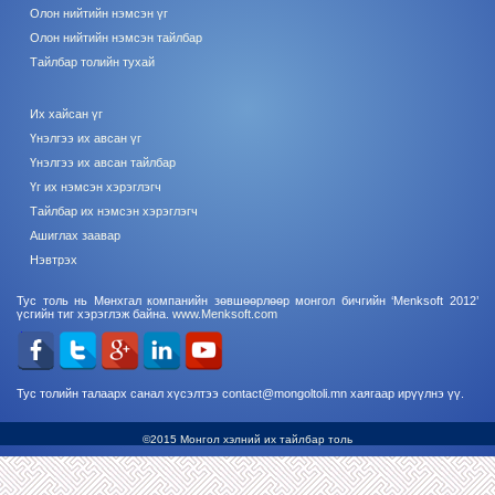
Олон нийтийн нэмсэн үг
Олон нийтийн нэмсэн тайлбар
Тайлбар толийн тухай
Их хайсан үг
Үнэлгээ их авсан үг
Үнэлгээ их авсан тайлбар
Үг их нэмсэн хэрэглэгч
Тайлбар их нэмсэн хэрэглэгч
Ашиглах заавар
Нэвтрэх
Тус толь нь Мөнхгал компанийн зөвшөөрлөөр монгол бичгийн ‘Menksoft 2012’
үсгийн тиг хэрэглэж байна.
www.Menksoft.com
Тус толийн талаарх санал хүсэлтээ contact@mongoltoli.mn хаягаар ирүүлнэ үү.
©2015 Монгол хэлний их тайлбар толь