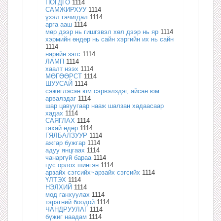
ПОГДГО
1114
САМЖИРХУУ
1114
үхэл гачигдал
1114
арга ааш
1114
мөр дээр нь гишгэвэл хөл дээр нь яр
1114
хэрмийн өндөр нь сайн хэргийн их нь сайн
1114
нарийн зэгс
1114
ЛАМП
1114
хаалт нээх
1114
МӨГӨӨРСТ
1114
ШУУСАЙ
1114
сэжиглэсэн юм сэрвэлздэг, айсан юм
арвалздаг
1114
шар цавуугаар нааж шалзан хадаасаар
хадах
1114
САЯГЛАХ
1114
гахай өдөр
1114
ГЯЛБАЛЗУУР
1114
ажгар бужгар
1114
адуу янцгаах
1114
чанаргүй бараа
1114
цус орлох шингэн
1114
арзайх сэгсийх~арзайх сэгсийх
1114
ҮЛТЭХ
1114
НЭЛХИЙ
1114
мод ганхуулах
1114
тэрэгний боодой
1114
ЧАНДРУУЛАГ
1114
бүжиг наадам
1114