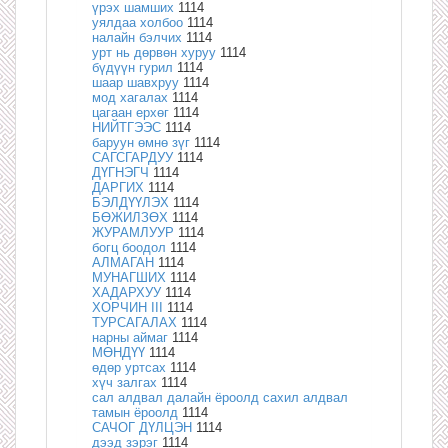
үрэх шамших
1114
уялдаа холбоо
1114
налайн бэлчих
1114
урт нь дөрвөн хуруу
1114
бүдүүн гурил
1114
шаар шавхруу
1114
мод хагалах
1114
цагаан ерхөг
1114
НИЙТГЭЭС
1114
баруун өмнө зүг
1114
САГСГАРДУУ
1114
ДҮГНЭГЧ
1114
ДАРГИХ
1114
БЭЛДҮҮЛЭХ
1114
БӨЖИЛЗӨХ
1114
ЖУРАМЛУУР
1114
богц боодол
1114
АЛМАГАН
1114
МУНАГШИХ
1114
ХАДАРХУУ
1114
ХОРЧИН III
1114
ТУРСАГАЛАХ
1114
нарны аймаг
1114
МӨНДҮҮ
1114
өдөр уртсах
1114
хүч залгах
1114
сал алдвал далайн ёроолд сахил алдвал
тамын ёроолд
1114
САЧОГ ДҮЛЦЭН
1114
дээд зэрэг
1114