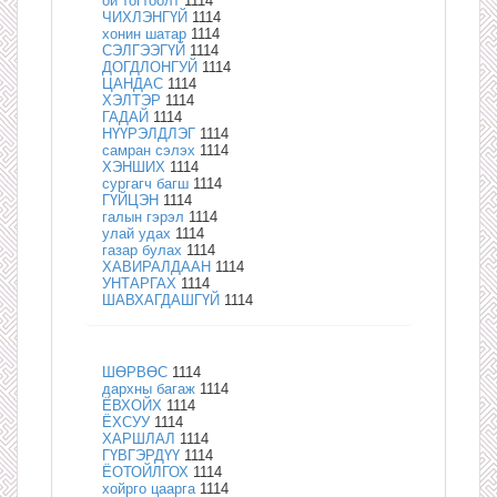
ой тогтоолт
1114
ЧИХЛЭНГҮЙ
1114
хонин шатар
1114
СЭЛГЭЭГҮЙ
1114
ДОГДЛОНГУЙ
1114
ЦАНДАС
1114
ХЭЛТЭР
1114
ГАДАЙ
1114
НҮҮРЭЛДЛЭГ
1114
самран сэлэх
1114
ХЭНШИХ
1114
сургагч багш
1114
ГҮЙЦЭН
1114
галын гэрэл
1114
улай удах
1114
газар булах
1114
ХАВИРАЛДААН
1114
УНТАРГАХ
1114
ШАВХАГДАШГҮЙ
1114
ШӨРВӨС
1114
дархны багаж
1114
ЁВХОЙХ
1114
ЁХСУУ
1114
ХАРШЛАЛ
1114
ГҮВГЭРДҮҮ
1114
ЁОТОЙЛГОХ
1114
хойрго цаарга
1114