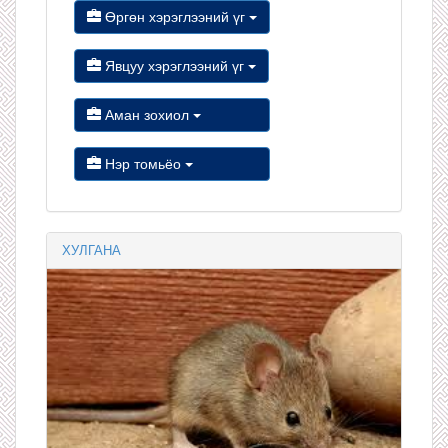
Өргөн хэрэглээний үг
Явцуу хэрэглээний үг
Аман зохиол
Нэр томьёо
ХУЛГАНА