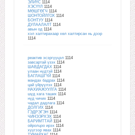
ЭЛИҮС
1114
ХЭСҮҮЛ
1114
МӨШГӨГЧ
1114
ШОНТОЙЛГОХ
1114
БОНТУУ
1114
ДУЛААЛАЛТ
1114
авын од
1114
хэл халтирахаар хөл халтирсан нь дээр
1114
реактив эсэргүүцэл
1114
завсартай үзэх
1114
ШАВДАГДАХ
1114
улаан нүдтэй
1114
БАГЛАШГҮЙ
1114
мандах бадрах
1114
цай үйрүүлэх
1114
НАХИАЖУУЛГА
1114
шүд хага таших
1114
нүд чичих
1114
чадал дадлага
1114
ДОЛГИХ
1114
ГЭДРЭГЭН
1114
ЧИНЭЭРХЭХ
1114
БАРИМТТАЙ
1114
ойролцоо ирэх
1114
хүүгээр явах
1114
ТУМАРХАГ
1114