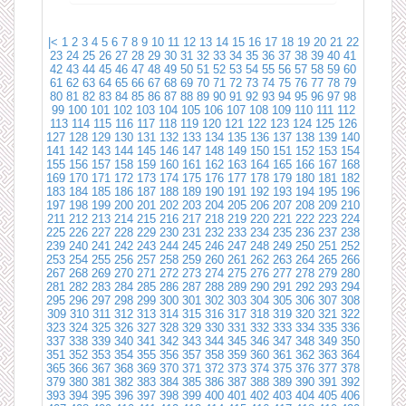
|<
1
2
3
4
5
6
7
8
9
10
11
12
13
14
15
16
17
18
19
20
21
22
23
24
25
26
27
28
29
30
31
32
33
34
35
36
37
38
39
40
41
42
43
44
45
46
47
48
49
50
51
52
53
54
55
56
57
58
59
60
61
62
63
64
65
66
67
68
69
70
71
72
73
74
75
76
77
78
79
80
81
82
83
84
85
86
87
88
89
90
91
92
93
94
95
96
97
98
99
100
101
102
103
104
105
106
107
108
109
110
111
112
113
114
115
116
117
118
119
120
121
122
123
124
125
126
127
128
129
130
131
132
133
134
135
136
137
138
139
140
141
142
143
144
145
146
147
148
149
150
151
152
153
154
155
156
157
158
159
160
161
162
163
164
165
166
167
168
169
170
171
172
173
174
175
176
177
178
179
180
181
182
183
184
185
186
187
188
189
190
191
192
193
194
195
196
197
198
199
200
201
202
203
204
205
206
207
208
209
210
211
212
213
214
215
216
217
218
219
220
221
222
223
224
225
226
227
228
229
230
231
232
233
234
235
236
237
238
239
240
241
242
243
244
245
246
247
248
249
250
251
252
253
254
255
256
257
258
259
260
261
262
263
264
265
266
267
268
269
270
271
272
273
274
275
276
277
278
279
280
281
282
283
284
285
286
287
288
289
290
291
292
293
294
295
296
297
298
299
300
301
302
303
304
305
306
307
308
309
310
311
312
313
314
315
316
317
318
319
320
321
322
323
324
325
326
327
328
329
330
331
332
333
334
335
336
337
338
339
340
341
342
343
344
345
346
347
348
349
350
351
352
353
354
355
356
357
358
359
360
361
362
363
364
365
366
367
368
369
370
371
372
373
374
375
376
377
378
379
380
381
382
383
384
385
386
387
388
389
390
391
392
393
394
395
396
397
398
399
400
401
402
403
404
405
406