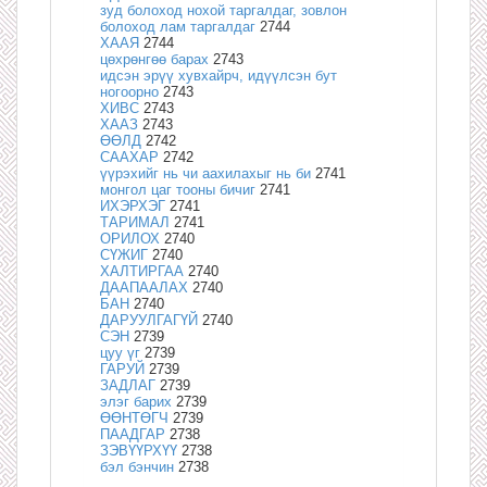
зуд болоход нохой таргалдаг, зовлон
болоход лам таргалдаг
2744
ХААЯ
2744
цөхрөнгөө барах
2743
идсэн эрүү хувхайрч, идүүлсэн бут
ногоорно
2743
ХИВС
2743
ХААЗ
2743
ӨӨЛД
2742
СААХАР
2742
үүрэхийг нь чи аахилахыг нь би
2741
монгол цаг тооны бичиг
2741
ИХЭРХЭГ
2741
ТАРИМАЛ
2741
ОРИЛОХ
2740
СҮЖИГ
2740
ХАЛТИРГАА
2740
ДААПААЛАХ
2740
БАН
2740
ДАРУУЛГАГҮЙ
2740
СЭН
2739
цуу үг
2739
ГАРУЙ
2739
ЗАДЛАГ
2739
элэг барих
2739
ӨӨНТӨГЧ
2739
ПААДГАР
2738
ЗЭВҮҮРХҮҮ
2738
бэл бэнчин
2738