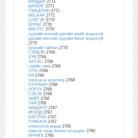
МАЙДАР
2771
ВАНЛАГ
2771
ГЛИЦЕРИН
2771
АВСААР
2771
ЦЭЛГЭР
2770
ШУРАГ
2770
МАГУУС
2770
худгийн мэлхий далайн ихийг мэдэхгүй
далайн мэлхий худгийн багыг мэдэхгүй
2770
зүүдний тайлал
2770
СЭНДЭН
2769
ХУВ
2769
ЗАТГАС
2769
гэрийн хаяа
2769
ТҮҮХ
2769
АЯ
2768
зэрэгцсэн өгүүлбэр
2768
ХУУРАМЧ
2768
ХОРУУ
2768
СЭХЭХ
2768
ХИЙЛ
2768
ТАЙ
2768
НААДУУЛ
2767
ИНЭЭД
2767
ХАГСРАХ
2767
ТУМБАГА
2767
үнэмлэхүй өндөр
2766
ламгүй газар бумба галзуурах
2766
АРАНГА
2766