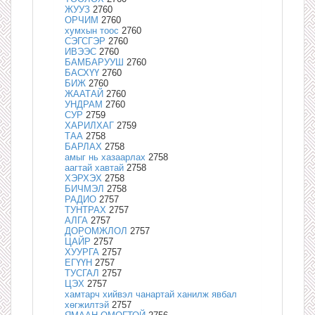
ЖУУЗ
2760
ОРЧИМ
2760
хумхын тоос
2760
СЭГСГЭР
2760
ИВЭЭС
2760
БАМБАРУУШ
2760
БАСХҮҮ
2760
БИЖ
2760
ЖААТАЙ
2760
УНДРАМ
2760
СУР
2759
ХАРИЛХАГ
2759
ТАА
2758
БАРЛАХ
2758
амыг нь хазаарлах
2758
аагтай хавтай
2758
ХЭРХЭХ
2758
БИЧМЭЛ
2758
РАДИО
2757
ТУНТРАХ
2757
АЛГА
2757
ДОРОМЖЛОЛ
2757
ЦАЙР
2757
ХУУРГА
2757
ЕГҮҮН
2757
ТУСГАЛ
2757
ЦЭХ
2757
хамтарч хийвэл чанартай ханилж явбал
хөгжилтэй
2757