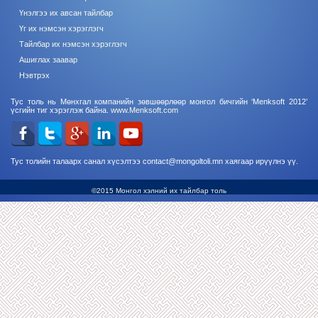
Үнэлгээ их авсан тайлбар
Үг их нэмсэн хэрэглэгч
Тайлбар их нэмсэн хэрэглэгч
Ашиглах заавар
Нэвтрэх
Тус толь нь Мөнхгал компанийн зөвшөөрлөөр монгол бичгийн ‘Menksoft 2012’
үсгийн тиг хэрэглэж байна.
www.Menksoft.com
Тус толийн талаарх санал хүсэлтээ contact@mongoltoli.mn хаягаар ирүүлнэ үү.
©2015 Монгол хэлний их тайлбар толь