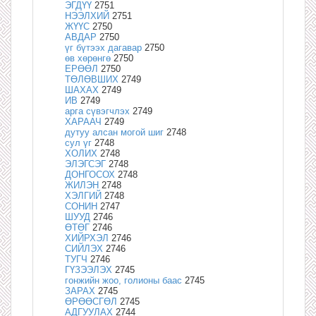
ЭГДҮҮ
2751
НЭЭЛХИЙ
2751
ЖҮҮС
2750
АВДАР
2750
үг бүтээх дагавар
2750
өв хөрөнгө
2750
ЕРӨӨЛ
2750
ТӨЛӨВШИХ
2749
ШАХАХ
2749
ИВ
2749
арга сүвэгчлэх
2749
ХАРААЧ
2749
дутуу алсан могой шиг
2748
сул үг
2748
ХОЛИХ
2748
ЭЛЭГСЭГ
2748
ДОНГОСОХ
2748
ЖИЛЭН
2748
ХЭЛГИЙ
2748
СОНИН
2747
ШУУД
2746
ӨТӨГ
2746
ХИЙРХЭЛ
2746
СИЙЛЭХ
2746
ТУГЧ
2746
ГҮЗЭЭЛЭХ
2745
гонжийн жоо, голионы баас
2745
ЗАРАХ
2745
ӨРӨӨСГӨЛ
2745
АДГУУЛАХ
2744