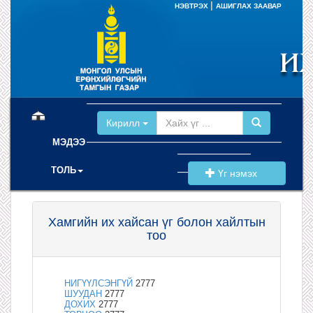
|
НЭВТРЭХ
АШИГЛАХ ЗААВАР
(current)
Кирилл
МЭДЭЭ
ТОЛЬ
Үг нэмэх
Хамгийн их хайсан үг болон хайлтын
тоо
НИГҮҮЛСЭНГҮЙ
2777
ШУУДАН
2777
ДОХИХ
2777