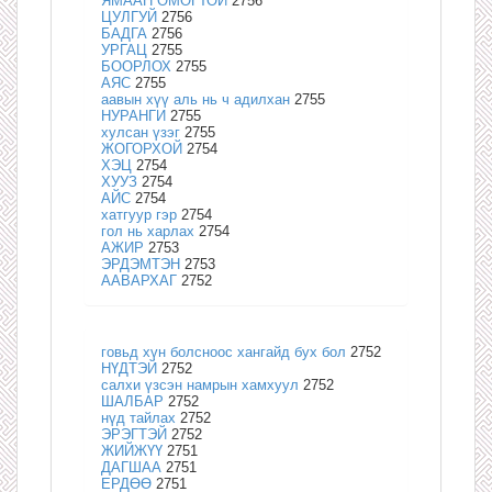
ЯМААН ОМОГТОЙ
2756
ЦУЛГУЙ
2756
БАДГА
2756
УРГАЦ
2755
БООРЛОХ
2755
АЯС
2755
аавын хүү аль нь ч адилхан
2755
НУРАНГИ
2755
хулсан үзэг
2755
ЖОГОРХОЙ
2754
ХЭЦ
2754
ХУУЗ
2754
АЙС
2754
хатгуур гэр
2754
гол нь харлах
2754
АЖИР
2753
ЭРДЭМТЭН
2753
ААВАРХАГ
2752
говьд хүн болсноос хангайд бух бол
2752
НҮДТЭЙ
2752
салхи үзсэн намрын хамхуул
2752
ШАЛБАР
2752
нүд тайлах
2752
ЭРЭГТЭЙ
2752
ЖИЙЖҮҮ
2751
ДАГШАА
2751
ЕРДӨӨ
2751