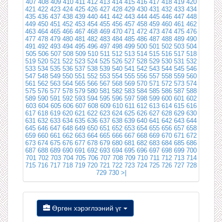
407
408
409
410
411
412
413
414
415
416
417
418
419
420
421
422
423
424
425
426
427
428
429
430
431
432
433
434
435
436
437
438
439
440
441
442
443
444
445
446
447
448
449
450
451
452
453
454
455
456
457
458
459
460
461
462
463
464
465
466
467
468
469
470
471
472
473
474
475
476
477
478
479
480
481
482
483
484
485
486
487
488
489
490
491
492
493
494
495
496
497
498
499
500
501
502
503
504
505
506
507
508
509
510
511
512
513
514
515
516
517
518
519
520
521
522
523
524
525
526
527
528
529
530
531
532
533
534
535
536
537
538
539
540
541
542
543
544
545
546
547
548
549
550
551
552
553
554
555
556
557
558
559
560
561
562
563
564
565
566
567
568
569
570
571
572
573
574
575
576
577
578
579
580
581
582
583
584
585
586
587
588
589
590
591
592
593
594
595
596
597
598
599
600
601
602
603
604
605
606
607
608
609
610
611
612
613
614
615
616
617
618
619
620
621
622
623
624
625
626
627
628
629
630
631
632
633
634
635
636
637
638
639
640
641
642
643
644
645
646
647
648
649
650
651
652
653
654
655
656
657
658
659
660
661
662
663
664
665
666
667
668
669
670
671
672
673
674
675
676
677
678
679
680
681
682
683
684
685
686
687
688
689
690
691
692
693
694
695
696
697
698
699
700
701
702
703
704
705
706
707
708
709
710
711
712
713
714
715
716
717
718
719
720
721
722
723
724
725
726
727
728
729
730
>|
Өргөн хэрэглээний үг