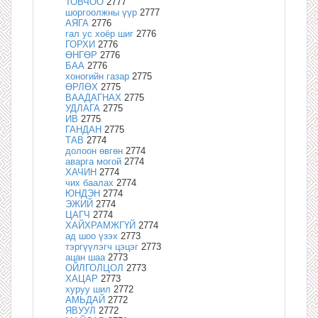
ТОВЧОО
2777
шоргоолжны үүр
2777
АЯГА
2776
гал ус хоёр шиг
2776
ГОРХИ
2776
ӨНГӨР
2776
БАА
2776
хоногийн газар
2775
ӨРЛӨХ
2775
ВААДАГНАХ
2775
УДЛАГА
2775
ИВ
2775
ГАНДАН
2775
ТАВ
2774
долоон өвгөн
2774
аварга могой
2774
ХАЧИН
2774
чих баалах
2774
ЮНДЭН
2774
ЭЖИЙ
2774
ЦАГЧ
2774
ХАЙХРАМЖГҮЙ
2774
ад шоо үзэх
2773
тэргүүлэгч цэцэг
2773
ацан шаа
2773
ОЙЛГОЛЦОЛ
2773
ХАЦАР
2773
хуруу шил
2772
АМЬДАЙ
2772
ЯВУУЛ
2772