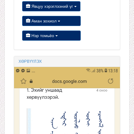
Явцуу хэрэглээний үг
Аман зохиол
Нэр томьёо
ХӨРВҮҮЛЭХ