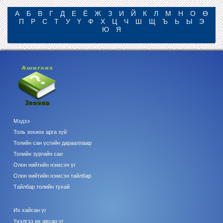
А
Б
В
Г
Д
Е
Ё
Ж
З
И
Й
К
Л
М
Н
О
Ө
П
Р
С
Т
У
Ү
Ф
Х
Ц
Ч
Ш
Щ
Ъ
Ь
Ы
Э
Ю
Я
Мэдээ
Толь зохиох арга зүй
Толийн сан үсгийн дарааллаар
Толийн зургийн сан
Олон нийтийн нэмсэн үг
Олон нийтийн нэмсэн тайлбар
Тайлбар толийн тухай
Их хайсан үг
Үнэлгээ их авсан үг