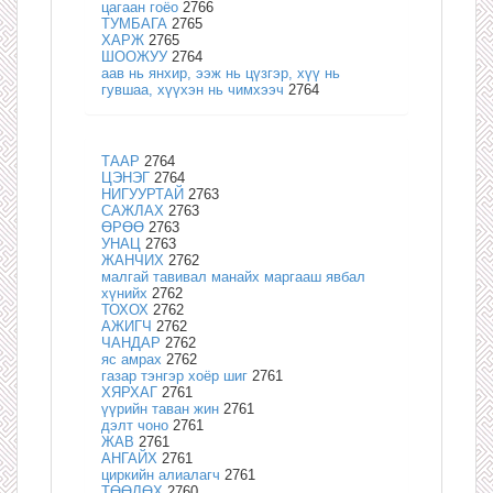
цагаан гоёо
2766
ТУМБАГА
2765
ХАРЖ
2765
ШООЖУУ
2764
аав нь янхир, ээж нь цүзгэр, хүү нь
гувшаа, хүүхэн нь чимхээч
2764
ТААР
2764
ЦЭНЭГ
2764
НИГУУРТАЙ
2763
САЖЛАХ
2763
ӨРӨӨ
2763
УНАЦ
2763
ЖАНЧИХ
2762
малгай тавивал манайх маргааш явбал
хүнийх
2762
ТОХОХ
2762
АЖИГЧ
2762
ЧАНДАР
2762
яс амрах
2762
газар тэнгэр хоёр шиг
2761
ХЯРХАГ
2761
үүрийн таван жин
2761
дэлт чоно
2761
ЖАВ
2761
АНГАЙХ
2761
циркийн алиалагч
2761
ТӨӨЛӨХ
2760