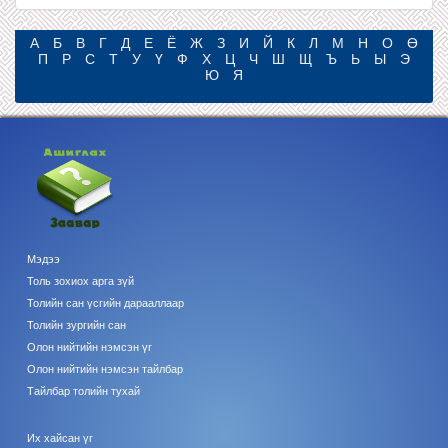
А
Б
В
Г
Д
Е
Ё
Ж
З
И
Й
К
Л
М
Н
О
Ө
П
Р
С
Т
У
Ү
Ф
Х
Ц
Ч
Ш
Щ
Ъ
Ь
Ы
Э
Ю
Я
Мэдээ
Толь зохиох арга зүй
Толийн сан үсгийн дарааллаар
Толийн зургийн сан
Олон нийтийн нэмсэн үг
Олон нийтийн нэмсэн тайлбар
Тайлбар толийн тухай
Их хайсан үг