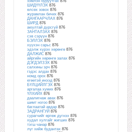
зэмлэн буруутгах
876
ШИДҮҮЛЭХ
876
өлсөх зовох
876
журамлан бичих
876
ДАНГААРЧЛАХ
876
ШИРД
876
аюултай дүрсгүй
876
ЗАНТАЛЗАХ
876
сэв сэрүүн
876
БЭЛЛЭХ
876
хүүхэн сарьс
876
эдэлж хүрэх хөрөнгө
876
ДАЛЖИС
876
айргийн хөрөнгө залах
876
ДЭГДЭЛЗЭХ
876
салхины эрч
876
гэдэс алдах
876
номд орох
876
егөөтэй инээд
876
БҮЛЦИЙЛГЭХ
876
аргалаа хумих
876
ҮЛХИЙХ
876
даалигнаж авах
876
шимт ногоо
876
баглаатай авдар
876
ЗАДРАНГУЙ
876
сурагчийг өргөж дүгнэх
876
худал хулгайг жигших
876
тэгш чанар
876
лүг хийж будантах
876