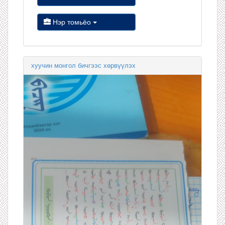
Нэр томьёо
хуучин монгол бичгээс хөрвүүлэх