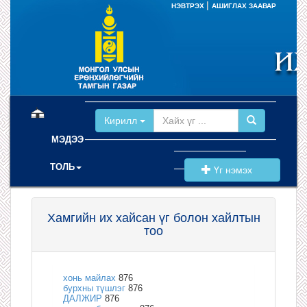
|
НЭВТРЭХ
АШИГЛАХ ЗААВАР
(current)
Кирилл
МЭДЭЭ
ТОЛЬ
Үг нэмэх
Хамгийн их хайсан үг болон хайлтын
тоо
хонь майлах
876
бурхны түшлэг
876
ДАЛЖИР
876