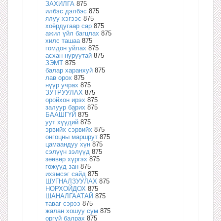
ЗАХИЛГА
875
илбэс дэлбэс
875
ялуу хэгээс
875
хоёрдугаар сар
875
ажил үйл багцлах
875
хилс ташаа
875
гомдон уйлах
875
асхан нуруутай
875
ЗЭМТ
875
балар харанхуй
875
лав орох
875
нүүр учрах
875
ЗУТРУУЛАХ
875
оройхон ирэх
875
залуур барих
875
БААШГҮЙ
875
уут хүүдий
875
эрвийх сэрвийх
875
онгоцны маршрут
875
цамаандуу хүн
875
сэлүүн зэлүүд
875
зөөвөр хүргэх
875
гөжүүд зан
875
ихэмсэг сайд
875
ШУГНАЛЗУУЛАХ
875
НОРХОЙДОХ
875
ШАНАЛГААТАЙ
875
таваг сэрээ
875
жалан хошуу сум
875
оргүй балрах
875