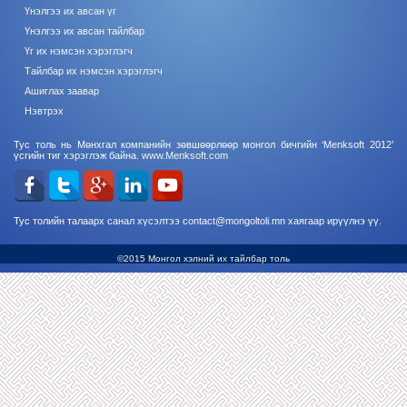
Үнэлгээ их авсан үг
Үнэлгээ их авсан тайлбар
Үг их нэмсэн хэрэглэгч
Тайлбар их нэмсэн хэрэглэгч
Ашиглах заавар
Нэвтрэх
Тус толь нь Мөнхгал компанийн зөвшөөрлөөр монгол бичгийн ‘Menksoft 2012’
үсгийн тиг хэрэглэж байна.
www.Menksoft.com
Тус толийн талаарх санал хүсэлтээ contact@mongoltoli.mn хаягаар ирүүлнэ үү.
©2015 Монгол хэлний их тайлбар толь