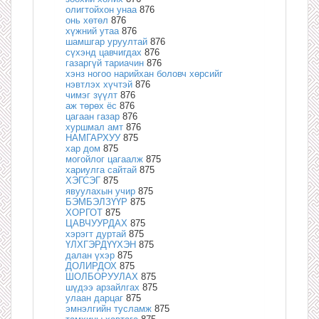
олигтойхон унаа
876
онь хөтөл
876
хүжний утаа
876
шамшгар уруултай
876
сүхэнд цавчигдах
876
газаргүй тариачин
876
хэнз ногоо нарийхан боловч хөрсийг
нэвтлэх хүчтэй
876
чимэг зүүлт
876
аж төрөх ёс
876
цагаан газар
876
хуршмал амт
876
НАМГАРХУУ
875
хар дом
875
могойлог цагаалж
875
хариулга сайтай
875
ХЭГСЭГ
875
явуулахын учир
875
БЭМБЭЛЗҮҮР
875
ХОРГОТ
875
ЦАВЧУУРДАХ
875
хэрэгт дуртай
875
ҮЛХГЭРДҮҮХЭН
875
далан үхэр
875
ДОЛИРДОХ
875
ШОЛБОРУУЛАХ
875
шүдээ арзайлгах
875
улаан дарцаг
875
эмнэлгийн тусламж
875