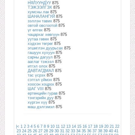
НЯЛУУНДУУ
875
ТЭЖЭЭЛГЭХ
875
хумсны лак
875
ШАНАЛАНГУЙ
875
зэллэн тавих
875
овтой овсгоотой
875
үг өлгөх
875
чацархаг хөвгүүн
875
уутаа гөвөх
875
хэдхэн төгрөг
875
эгшиглэн дуурьсах
875
гашуун хухуун
875
сарны дагуул
875
ааглаг тэжээл
875
итгэл олох
875
ДАВТАГДМАЛ
875
тас үсрэх
875
сэтгэл үймэх
875
хоосон хоцрох
875
ШАГ VIII
875
ертөнцийн гурав
875
тэнгэрийн дуу
875
хүргэн хүү
875
маш дэлгэмэл
875
|<
1
2
3
4
5
6
7
8
9
10
11
12
13
14
15
16
17
18
19
20
21
22
23
24
25
26
27
28
29
30
31
32
33
34
35
36
37
38
39
40
41