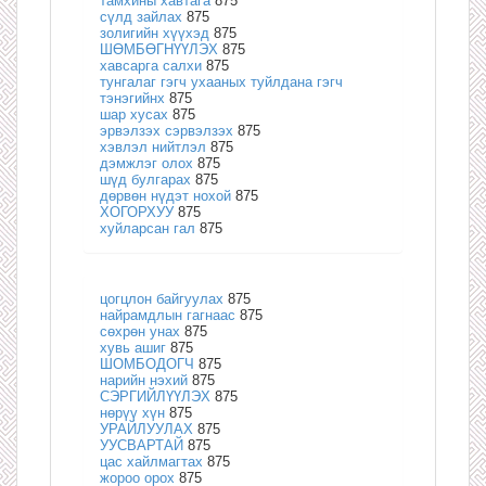
тамхины хавтага
875
сүлд зайлах
875
золигийн хүүхэд
875
ШӨМБӨГНҮҮЛЭХ
875
хавсарга салхи
875
тунгалаг гэгч ухааных туйлдана гэгч
тэнэгийнх
875
шар хусах
875
эрвэлзэх сэрвэлзэх
875
хэвлэл нийтлэл
875
дэмжлэг олох
875
шүд булгарах
875
дөрвөн нүдэт нохой
875
ХОГОРХУУ
875
хуйларсан гал
875
цогцлон байгуулах
875
найрамдлын гагнаас
875
сөхрөн унах
875
хувь ашиг
875
ШОМБОДОГЧ
875
нарийн нэхий
875
СЭРГИЙЛҮҮЛЭХ
875
нөрүү хүн
875
УРАЙЛУУЛАХ
875
УУСВАРТАЙ
875
цас хайлмагтах
875
жороо орох
875