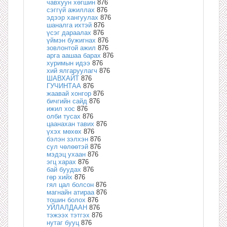
чавхуун хөгшин
876
сэггүй ажиллах
876
эдээр хангуулах
876
шаналга ихтэй
876
үсэг дараалах
876
үймэн бужигнах
876
зовлонтой ажил
876
арга аашаа барах
876
хуримын идээ
876
хий ялгаруулагч
876
ШАВХАЙТ
876
ГУЧИНТАА
876
жаавай хонгор
876
бичгийн сайд
876
ижил хос
876
олби тусах
876
цаанахан тавих
876
үхэх мөхөх
876
бэлэн зэлхэн
876
сул чөлөөтэй
876
мэдэц ухаан
876
эгц харах
876
бай буудах
876
гөр хийх
876
гял цал болсон
876
магнайн атираа
876
тошин болох
876
УЙЛАЛДААН
876
тэжээх тэтгэх
876
нутаг бууц
876