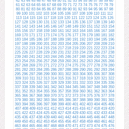
42
43
44
45
46
47
48
49
50
51
52
53
54
55
56
57
58
59
60
61
62
63
64
65
66
67
68
69
70
71
72
73
74
75
76
77
78
79
80
81
82
83
84
85
86
87
88
89
90
91
92
93
94
95
96
97
98
99
100
101
102
103
104
105
106
107
108
109
110
111
112
113
114
115
116
117
118
119
120
121
122
123
124
125
126
127
128
129
130
131
132
133
134
135
136
137
138
139
140
141
142
143
144
145
146
147
148
149
150
151
152
153
154
155
156
157
158
159
160
161
162
163
164
165
166
167
168
169
170
171
172
173
174
175
176
177
178
179
180
181
182
183
184
185
186
187
188
189
190
191
192
193
194
195
196
197
198
199
200
201
202
203
204
205
206
207
208
209
210
211
212
213
214
215
216
217
218
219
220
221
222
223
224
225
226
227
228
229
230
231
232
233
234
235
236
237
238
239
240
241
242
243
244
245
246
247
248
249
250
251
252
253
254
255
256
257
258
259
260
261
262
263
264
265
266
267
268
269
270
271
272
273
274
275
276
277
278
279
280
281
282
283
284
285
286
287
288
289
290
291
292
293
294
295
296
297
298
299
300
301
302
303
304
305
306
307
308
309
310
311
312
313
314
315
316
317
318
319
320
321
322
323
324
325
326
327
328
329
330
331
332
333
334
335
336
337
338
339
340
341
342
343
344
345
346
347
348
349
350
351
352
353
354
355
356
357
358
359
360
361
362
363
364
365
366
367
368
369
370
371
372
373
374
375
376
377
378
379
380
381
382
383
384
385
386
387
388
389
390
391
392
393
394
395
396
397
398
399
400
401
402
403
404
405
406
407
408
409
410
411
412
413
414
415
416
417
418
419
420
421
422
423
424
425
426
427
428
429
430
431
432
433
434
435
436
437
438
439
440
441
442
443
444
445
446
447
448
449
450
451
452
453
454
455
456
457
458
459
460
461
462
463
464
465
466
467
468
469
470
471
472
473
474
475
476