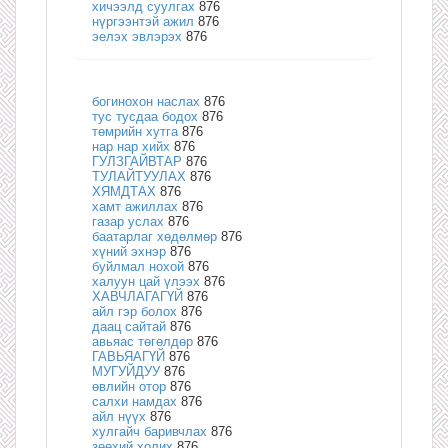
хичээлд суулгах
876
нүргээнтэй ажил
876
эелэх эвлэрэх
876
богинохон наслах
876
тус тусдаа бодох
876
төмрийн хутга
876
нар нар хийх
876
ГУЛЗГАЙВТАР
876
ТУЛАЙТУУЛАХ
876
ХЯМДТАХ
876
хамт ажиллах
876
газар услах
876
баатарлаг хөдөлмөр
876
хүний эхнэр
876
буйлмал нохой
876
халуун цай үлээх
876
ХАВЧЛАГАГҮЙ
876
айл гэр болох
876
даац сайтай
876
авьяас төгөлдөр
876
ГАВЬЯАГҮЙ
876
МУГУЙДУУ
876
өвлийн отор
876
салхи намдах
876
айл нүүх
876
хулгайч баривчлах
876
зөөхий холих
876