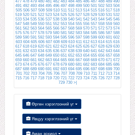
477
478
479
480
481
482
483
484
485
486
487
488
489
490
491
492
493
494
495
496
497
498
499
500
501
502
503
504
505
506
507
508
509
510
511
512
513
514
515
516
517
518
519
520
521
522
523
524
525
526
527
528
529
530
531
532
533
534
535
536
537
538
539
540
541
542
543
544
545
546
547
548
549
550
551
552
553
554
555
556
557
558
559
560
561
562
563
564
565
566
567
568
569
570
571
572
573
574
575
576
577
578
579
580
581
582
583
584
585
586
587
588
589
590
591
592
593
594
595
596
597
598
599
600
601
602
603
604
605
606
607
608
609
610
611
612
613
614
615
616
617
618
619
620
621
622
623
624
625
626
627
628
629
630
631
632
633
634
635
636
637
638
639
640
641
642
643
644
645
646
647
648
649
650
651
652
653
654
655
656
657
658
659
660
661
662
663
664
665
666
667
668
669
670
671
672
673
674
675
676
677
678
679
680
681
682
683
684
685
686
687
688
689
690
691
692
693
694
695
696
697
698
699
700
701
702
703
704
705
706
707
708
709
710
711
712
713
714
715
716
717
718
719
720
721
722
723
724
725
726
727
728
729
730
>|
Өргөн хэрэглээний үг
Явцуу хэрэглээний үг
Аман зохиол