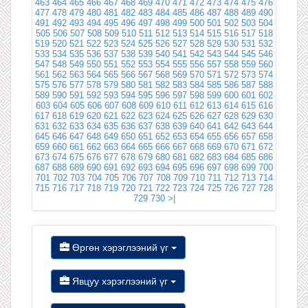
463
464
465
466
467
468
469
470
471
472
473
474
475
476
477
478
479
480
481
482
483
484
485
486
487
488
489
490
491
492
493
494
495
496
497
498
499
500
501
502
503
504
505
506
507
508
509
510
511
512
513
514
515
516
517
518
519
520
521
522
523
524
525
526
527
528
529
530
531
532
533
534
535
536
537
538
539
540
541
542
543
544
545
546
547
548
549
550
551
552
553
554
555
556
557
558
559
560
561
562
563
564
565
566
567
568
569
570
571
572
573
574
575
576
577
578
579
580
581
582
583
584
585
586
587
588
589
590
591
592
593
594
595
596
597
598
599
600
601
602
603
604
605
606
607
608
609
610
611
612
613
614
615
616
617
618
619
620
621
622
623
624
625
626
627
628
629
630
631
632
633
634
635
636
637
638
639
640
641
642
643
644
645
646
647
648
649
650
651
652
653
654
655
656
657
658
659
660
661
662
663
664
665
666
667
668
669
670
671
672
673
674
675
676
677
678
679
680
681
682
683
684
685
686
687
688
689
690
691
692
693
694
695
696
697
698
699
700
701
702
703
704
705
706
707
708
709
710
711
712
713
714
715
716
717
718
719
720
721
722
723
724
725
726
727
728
729
730
>|
Өргөн хэрэглээний үг
Явцуу хэрэглээний үг