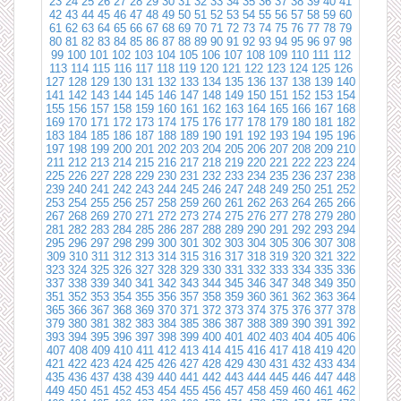
23
24
25
26
27
28
29
30
31
32
33
34
35
36
37
38
39
40
41
42
43
44
45
46
47
48
49
50
51
52
53
54
55
56
57
58
59
60
61
62
63
64
65
66
67
68
69
70
71
72
73
74
75
76
77
78
79
80
81
82
83
84
85
86
87
88
89
90
91
92
93
94
95
96
97
98
99
100
101
102
103
104
105
106
107
108
109
110
111
112
113
114
115
116
117
118
119
120
121
122
123
124
125
126
127
128
129
130
131
132
133
134
135
136
137
138
139
140
141
142
143
144
145
146
147
148
149
150
151
152
153
154
155
156
157
158
159
160
161
162
163
164
165
166
167
168
169
170
171
172
173
174
175
176
177
178
179
180
181
182
183
184
185
186
187
188
189
190
191
192
193
194
195
196
197
198
199
200
201
202
203
204
205
206
207
208
209
210
211
212
213
214
215
216
217
218
219
220
221
222
223
224
225
226
227
228
229
230
231
232
233
234
235
236
237
238
239
240
241
242
243
244
245
246
247
248
249
250
251
252
253
254
255
256
257
258
259
260
261
262
263
264
265
266
267
268
269
270
271
272
273
274
275
276
277
278
279
280
281
282
283
284
285
286
287
288
289
290
291
292
293
294
295
296
297
298
299
300
301
302
303
304
305
306
307
308
309
310
311
312
313
314
315
316
317
318
319
320
321
322
323
324
325
326
327
328
329
330
331
332
333
334
335
336
337
338
339
340
341
342
343
344
345
346
347
348
349
350
351
352
353
354
355
356
357
358
359
360
361
362
363
364
365
366
367
368
369
370
371
372
373
374
375
376
377
378
379
380
381
382
383
384
385
386
387
388
389
390
391
392
393
394
395
396
397
398
399
400
401
402
403
404
405
406
407
408
409
410
411
412
413
414
415
416
417
418
419
420
421
422
423
424
425
426
427
428
429
430
431
432
433
434
435
436
437
438
439
440
441
442
443
444
445
446
447
448
449
450
451
452
453
454
455
456
457
458
459
460
461
462