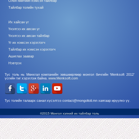
Олон нийтийн нэмсэн тайлбар
Тайлбар толийн тухай
Их хайсан үг
Үнэлгээ их авсан үг
Үнэлгээ их авсан тайлбар
Үг их нэмсэн хэрэглэгч
Тайлбар их нэмсэн хэрэглэгч
Ашиглах заавар
Нэвтрэх
Тус толь нь Мөнхгал компанийн зөвшөөрлөөр монгол бичгийн ‘Menksoft 2012’
үсгийн тиг хэрэглэж байна.
www.Menksoft.com
Тус толийн талаарх санал хүсэлтээ contact@mongoltoli.mn хаягаар ирүүлнэ үү.
©2015 Монгол хэлний их тайлбар толь