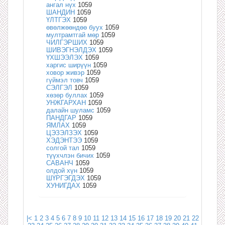
ангал нүх
1059
ШАНДИН
1059
ҮЛТГЭХ
1059
өвөлжөөндөө буух
1059
мултрамтгай мөр
1059
ЧИЛГЭРШИХ
1059
ШИВЭГНЭЛДЭХ
1059
ҮХШЭЭЛЭХ
1059
харгис ширүүн
1059
ховор живэр
1059
гүймэл товч
1059
СЭЛГЭЛ
1059
хөзөр буллах
1059
УНЖГАРХАН
1059
далайн шуламс
1059
ПАНДГАР
1059
ЯМЛАХ
1059
ЦЭЗЭЛЗЭХ
1059
ХЭДЭНТЭЭ
1059
солгой тал
1059
түүхчлэн бичих
1059
САВАНЧ
1059
олдой хүн
1059
ШҮРГЭГДЭХ
1059
ХУНИГДАХ
1059
|<
1
2
3
4
5
6
7
8
9
10
11
12
13
14
15
16
17
18
19
20
21
22