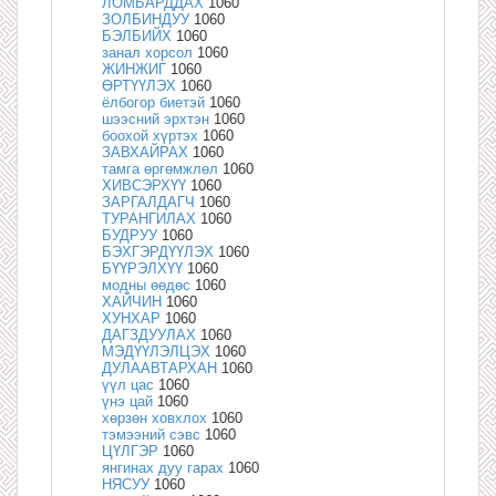
ЛОМБАРДДАХ
1060
ЗОЛБИНДУУ
1060
БЭЛБИЙХ
1060
занал хорсол
1060
ЖИНЖИГ
1060
ӨРТҮҮЛЭХ
1060
ёлбогор биетэй
1060
шээсний эрхтэн
1060
боохой хүртэх
1060
ЗАВХАЙРАХ
1060
тамга өргөмжлөл
1060
ХИВСЭРХҮҮ
1060
ЗАРГАЛДАГЧ
1060
ТУРАНГИЛАХ
1060
БУДРУУ
1060
БЭХГЭРДҮҮЛЭХ
1060
БҮҮРЭЛХҮҮ
1060
модны өөдөс
1060
ХАЙЧИН
1060
ХУНХАР
1060
ДАГЗДУУЛАХ
1060
МЭДҮҮЛЭЛЦЭХ
1060
ДУЛААВТАРХАН
1060
үүл цас
1060
үнэ цай
1060
хөрзөн ховхлох
1060
тэмээний сэвс
1060
ЦҮЛГЭР
1060
янгинах дуу гарах
1060
НЯСУУ
1060