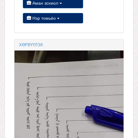
Аман зохиол
Нэр томьёо
ХӨРВҮҮЛЭХ