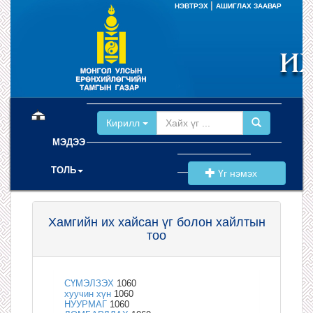
|
НЭВТРЭХ
АШИГЛАХ ЗААВАР
(current)
Кирилл
МЭДЭЭ
ТОЛЬ
Үг нэмэх
Хамгийн их хайсан үг болон хайлтын
тоо
СҮМЭЛЗЭХ
1060
хуучин хүн
1060
НУУРМАГ
1060