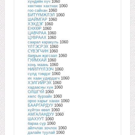
хүндийн хүч
1060
хөхтнөх хахтнах
1060
гоо сайхан
1060
БИТҮҮМЖЛЭЛ
1060
ШАЙМГАР
1060
ХЭХДЭГ
1060
ЕНХӨР
1060
ЦАВЧРАА
1060
ЦУВРААХ
1060
саарал каракуль
1060
ҮЛТЭСРЭХ
1060
СҮВЭГЧИН
1060
баярын жагсаал
1060
ГУЙМХАЙ
1060
хонь маань
1060
НИЙЛҮҮЛЭЭЧ
1060
сүлд тэмдэг
1060
их хаан удирдагч
1060
ХЭЛГИЙРЭХ
1060
хадаасны хүн
1060
ОЛШГҮЙ
1060
хөлс бурзайх
1060
ороо харыг ханах
1060
БААРГАРДУУ
1060
хүйтэн өвөл
1060
АМГАЛАНДУУ
1060
ШАХУУТ
1060
бараа сүр
1060
айлчлах зочлох
1060
далайн туулай
1060