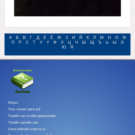
А
Б
В
Г
Д
Е
Ё
Ж
З
И
Й
К
Л
М
Н
О
Ө
П
Р
С
Т
У
Ү
Ф
Х
Ц
Ч
Ш
Щ
Ъ
Ь
Ы
Э
Ю
Я
Мэдээ
Толь зохиох арга зүй
Толийн сан үсгийн дарааллаар
Толийн зургийн сан
Олон нийтийн нэмсэн үг