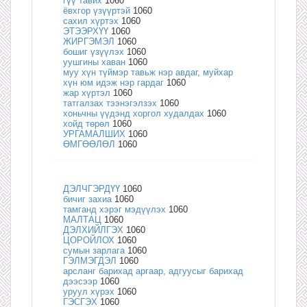
гүү тавих
1060
ёвхгор үзүүртэй
1060
сахил хүртэх
1060
ЭТЭЭРХҮҮ
1060
ЖИРГЭМЭЛ
1060
бошиг үзүүлэх
1060
уушгины хаван
1060
муу хүн түймэр тавьж нэр авдаг, муйхар
хүн юм идэж нэр гардаг
1060
жар хүртэл
1060
татгалзах тээнэгэлзэх
1060
хоньчны үүдэнд хоргол худалдах
1060
хойд төрөл
1060
УРГАМАЛШИХ
1060
ӨМГӨӨЛӨЛ
1060
ДЭЛЧГЭРДҮҮ
1060
бичиг захиа
1060
тамганд хэрэг мэдүүлэх
1060
МАЛТАЦ
1060
ДЭЛХИЙЛГЭХ
1060
ЦОРОЙЛОХ
1060
сумын зарлага
1060
ГЭЛМЭГДЭЛ
1060
арсланг барихад аргаар, адгуусыг барихад
дээсээр
1060
уруул хүрэх
1060
ГЭСГЭХ
1060