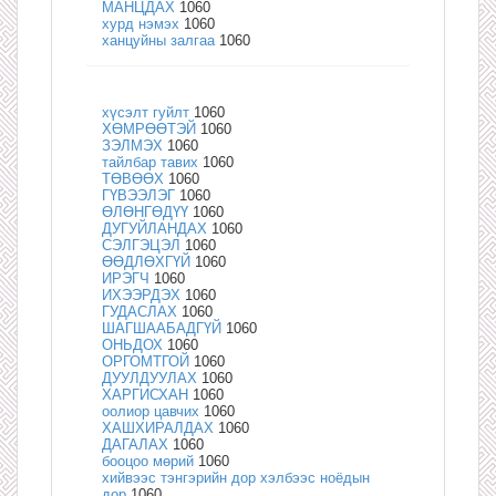
МАНЦДАХ
1060
хурд нэмэх
1060
ханцуйны залгаа
1060
хүсэлт гуйлт
1060
ХӨМРӨӨТЭЙ
1060
ЗЭЛМЭХ
1060
тайлбар тавих
1060
ТӨВӨӨХ
1060
ГҮВЭЭЛЭГ
1060
ӨЛӨНГӨДҮҮ
1060
ДУГУЙЛАНДАХ
1060
СЭЛГЭЦЭЛ
1060
ӨӨДЛӨХГҮЙ
1060
ИРЭГЧ
1060
ИХЭЭРДЭХ
1060
ГУДАСЛАХ
1060
ШАГШААБАДГҮЙ
1060
ОНЬДОХ
1060
ОРГОМТГОЙ
1060
ДУУЛДУУЛАХ
1060
ХАРГИСХАН
1060
оолиор цавчих
1060
ХАШХИРАЛДАХ
1060
ДАГАЛАХ
1060
бооцоо мөрий
1060
хийвээс тэнгэрийн дор хэлбээс ноёдын
дор
1060