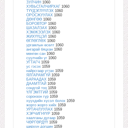
ЗУЛЧИН
1060
ХУВЬСГАЛЧИРХАГ
1060
ТҮҮДЭГЛҮҮЛЭХ
1060
ОРОСЖУУЛАХ
1060
ДӨНГӨӨ
1060
БОРОВТОР
1060
ШАЗАЛЗАХ
1060
ХЭМЖЭЭЛЭХ
1060
ЖИХҮҮЦЭЛ
1060
ӨГЛӨГЛӨХ
1060
ургамлын өсөлт
1060
ангарай бяцхан
1060
мөнгөн сан
1060
сүүлчийн үг
1060
УГТАГЧ
1059
ус гэсэх
1059
найрсгаар угтах
1059
ЯЛГАРАМГҮЙ
1059
БАРААДАХ
1059
ДААМТГАЙ
1059
сондгой тоо
1059
ҮЛГЭМТГИЙ
1059
соронзон гүр
1059
хүүхдийн хүсэл болох
1059
жорго жорго хийх
1059
УРТАЧЛУУЛАХ
1059
ХЭРЧИГНҮҮР
1059
хаалганы дугаар
1059
ЧӨРГӨРДҮҮ
1059
ширүүн догшин
1059