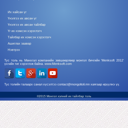
Их хайсан үг
Үнэлгээ их авсан үг
Үнэлгээ их авсан тайлбар
Үг их нэмсэн хэрэглэгч
Тайлбар их нэмсэн хэрэглэгч
Ашиглах заавар
Нэвтрэх
Тус толь нь Мөнхгал компанийн зөвшөөрлөөр монгол бичгийн ‘Menksoft 2012’
үсгийн тиг хэрэглэж байна.
www.Menksoft.com
Тус толийн талаарх санал хүсэлтээ contact@mongoltoli.mn хаягаар ирүүлнэ үү.
©2015 Монгол хэлний их тайлбар толь