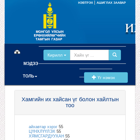
|
НЭВТРЭХ
АШИГЛАХ ЗААВАР
(current)
Кирилл
МЭДЭЭ
ТОЛЬ
Үг нэмэх
Хамгийн их хайсан үг болон хайлтын
тоо
айхавтар хэрэг
55
ЦҮНХЛҮҮЛЭХ
55
ХЯМСГАРДУУХАН
55