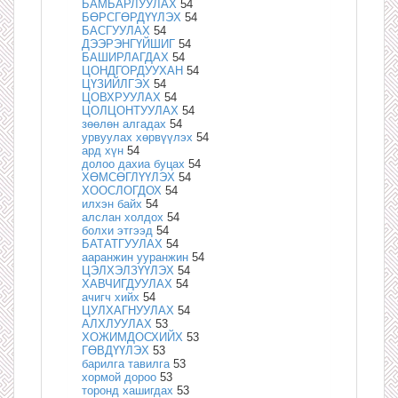
БАМБАРЛУУЛАХ
54
БӨРСГӨРДҮҮЛЭХ
54
БАСГУУЛАХ
54
ДЭЭРЭНГҮЙШИГ
54
БАШИРЛАГДАХ
54
ЦОНДГОРДУУХАН
54
ЦҮЗИЙЛГЭХ
54
ЦОВХРУУЛАХ
54
ЦОЛЦОНТУУЛАХ
54
зөөлөн алгадах
54
урвуулах хөрвүүлэх
54
ард хүн
54
долоо дахиа буцах
54
ХӨМСӨГЛҮҮЛЭХ
54
ХООСЛОГДОХ
54
илхэн байх
54
алслан холдох
54
болхи этгээд
54
БАТАТГУУЛАХ
54
ааранжин ууранжин
54
ЦЭЛХЭЛЗҮҮЛЭХ
54
ХАВЧИГДУУЛАХ
54
ачигч хийх
54
ЦУЛХАГНУУЛАХ
54
АЛХЛУУЛАХ
53
ХОЖИМДОСХИЙХ
53
ГӨВДҮҮЛЭХ
53
барилга тавилга
53
хормой дороо
53
торонд хашигдах
53