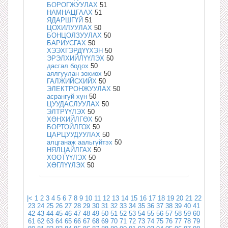
БОРОГЖУУЛАХ
51
НАМНАЦГААХ
51
ЯДАРШГҮЙ
51
ЦОХИЛУУЛАХ
50
БОНЦОЛЗУУЛАХ
50
БАРИУСГАХ
50
ХЭЭХГЭРДҮҮХЭН
50
ЭРЭЛХИЙЛҮҮЛЭХ
50
дасгал бодох
50
аялгуулан зохиох
50
ГАЛЖИЙСХИЙХ
50
ЭЛЕКТРОНЖУУЛАХ
50
асрангуй хүн
50
ЦУУДАСЛУУЛАХ
50
ЭЛТРҮҮЛЭХ
50
ХӨНХИЙЛГӨХ
50
БОРТОЙЛГОХ
50
ЦАРЦУУДУУЛАХ
50
алцганаж аальгүйтэх
50
НЯЛЦАЙЛГАХ
50
ХӨӨТҮҮЛЭХ
50
ХӨГЛҮҮЛЭХ
50
|<
1
2
3
4
5
6
7
8
9
10
11
12
13
14
15
16
17
18
19
20
21
22
23
24
25
26
27
28
29
30
31
32
33
34
35
36
37
38
39
40
41
42
43
44
45
46
47
48
49
50
51
52
53
54
55
56
57
58
59
60
61
62
63
64
65
66
67
68
69
70
71
72
73
74
75
76
77
78
79