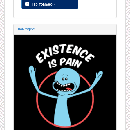
Нэр томьёо
цөн түрэх