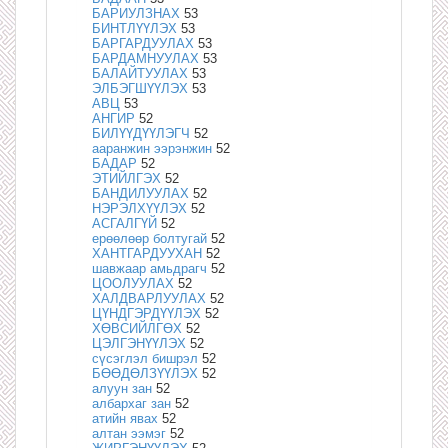
БАРИУЛЗНАХ
53
БИНТЛҮҮЛЭХ
53
БАРГАРДУУЛАХ
53
БАРДАМНУУЛАХ
53
БАЛАЙТУУЛАХ
53
ЭЛБЭГШҮҮЛЭХ
53
АВЦ
53
АНГИР
52
БИЛҮҮДҮҮЛЭГЧ
52
ааранжин ээрэнжин
52
БАДАР
52
ЭТИЙЛГЭХ
52
БАНДИЛУУЛАХ
52
НЭРЭЛХҮҮЛЭХ
52
АСГАЛГҮЙ
52
ерөөлөөр болтугай
52
ХАНТГАРДУУХАН
52
шавжаар амьдрагч
52
ЦООЛУУЛАХ
52
ХАЛДВАРЛУУЛАХ
52
ЦҮНДГЭРДҮҮЛЭХ
52
ХӨВСИЙЛГӨХ
52
ЦЭЛГЭНҮҮЛЭХ
52
сүсэглэл бишрэл
52
БӨӨДӨЛЗҮҮЛЭХ
52
алуун зан
52
албархаг зан
52
атийн явах
52
алтан ээмэг
52