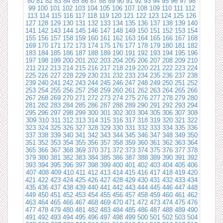
80
81
82
83
84
85
86
87
88
89
90
91
92
93
94
95
96
97
98
99
100
101
102
103
104
105
106
107
108
109
110
111
112
113
114
115
116
117
118
119
120
121
122
123
124
125
126
127
128
129
130
131
132
133
134
135
136
137
138
139
140
141
142
143
144
145
146
147
148
149
150
151
152
153
154
155
156
157
158
159
160
161
162
163
164
165
166
167
168
169
170
171
172
173
174
175
176
177
178
179
180
181
182
183
184
185
186
187
188
189
190
191
192
193
194
195
196
197
198
199
200
201
202
203
204
205
206
207
208
209
210
211
212
213
214
215
216
217
218
219
220
221
222
223
224
225
226
227
228
229
230
231
232
233
234
235
236
237
238
239
240
241
242
243
244
245
246
247
248
249
250
251
252
253
254
255
256
257
258
259
260
261
262
263
264
265
266
267
268
269
270
271
272
273
274
275
276
277
278
279
280
281
282
283
284
285
286
287
288
289
290
291
292
293
294
295
296
297
298
299
300
301
302
303
304
305
306
307
308
309
310
311
312
313
314
315
316
317
318
319
320
321
322
323
324
325
326
327
328
329
330
331
332
333
334
335
336
337
338
339
340
341
342
343
344
345
346
347
348
349
350
351
352
353
354
355
356
357
358
359
360
361
362
363
364
365
366
367
368
369
370
371
372
373
374
375
376
377
378
379
380
381
382
383
384
385
386
387
388
389
390
391
392
393
394
395
396
397
398
399
400
401
402
403
404
405
406
407
408
409
410
411
412
413
414
415
416
417
418
419
420
421
422
423
424
425
426
427
428
429
430
431
432
433
434
435
436
437
438
439
440
441
442
443
444
445
446
447
448
449
450
451
452
453
454
455
456
457
458
459
460
461
462
463
464
465
466
467
468
469
470
471
472
473
474
475
476
477
478
479
480
481
482
483
484
485
486
487
488
489
490
491
492
493
494
495
496
497
498
499
500
501
502
503
504