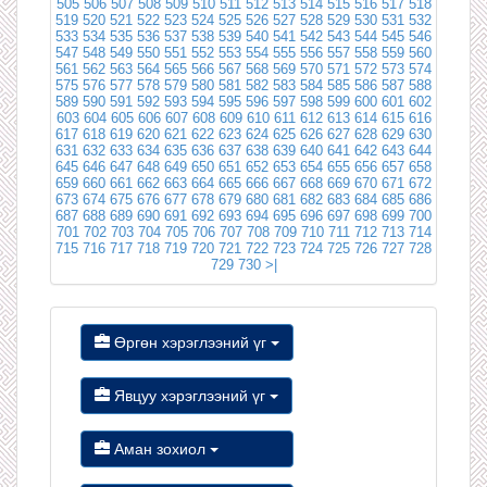
505
506
507
508
509
510
511
512
513
514
515
516
517
518
519
520
521
522
523
524
525
526
527
528
529
530
531
532
533
534
535
536
537
538
539
540
541
542
543
544
545
546
547
548
549
550
551
552
553
554
555
556
557
558
559
560
561
562
563
564
565
566
567
568
569
570
571
572
573
574
575
576
577
578
579
580
581
582
583
584
585
586
587
588
589
590
591
592
593
594
595
596
597
598
599
600
601
602
603
604
605
606
607
608
609
610
611
612
613
614
615
616
617
618
619
620
621
622
623
624
625
626
627
628
629
630
631
632
633
634
635
636
637
638
639
640
641
642
643
644
645
646
647
648
649
650
651
652
653
654
655
656
657
658
659
660
661
662
663
664
665
666
667
668
669
670
671
672
673
674
675
676
677
678
679
680
681
682
683
684
685
686
687
688
689
690
691
692
693
694
695
696
697
698
699
700
701
702
703
704
705
706
707
708
709
710
711
712
713
714
715
716
717
718
719
720
721
722
723
724
725
726
727
728
729
730
>|
Өргөн хэрэглээний үг
Явцуу хэрэглээний үг
Аман зохиол