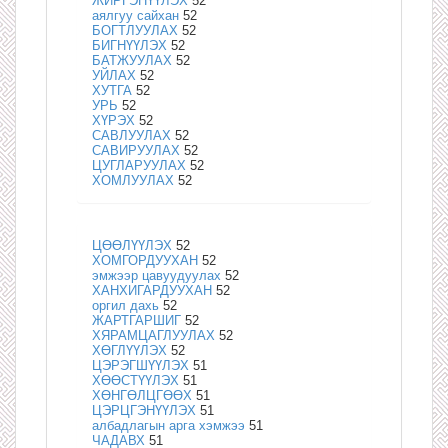
ЖИРГЭНҮҮЛЭХ
52
аялгуу сайхан
52
БОГТЛУУЛАХ
52
БИГНҮҮЛЭХ
52
БАТЖУУЛАХ
52
УЙЛАХ
52
ХУТГА
52
УРЬ
52
ХҮРЭХ
52
САВЛУУЛАХ
52
САВИРУУЛАХ
52
ЦУГЛАРУУЛАХ
52
ХОМЛУУЛАХ
52
ЦӨӨЛҮҮЛЭХ
52
ХОМГОРДУУХАН
52
эмжээр цавуудуулах
52
ХАНХИГАРДУУХАН
52
оргил дахь
52
ЖАРТГАРШИГ
52
ХЯРАМЦАГЛУУЛАХ
52
ХӨГЛҮҮЛЭХ
52
ЦЭРЭГШҮҮЛЭХ
51
ХӨӨСТҮҮЛЭХ
51
ХӨНГӨЛЦГӨӨХ
51
ЦЭРЦГЭНҮҮЛЭХ
51
албадлагын арга хэмжээ
51
ЧАДАВХ
51