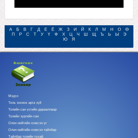
А
Б
В
Г
Д
Е
Ё
Ж
З
И
Й
К
Л
М
Н
О
Ө
П
Р
С
Т
У
Ү
Ф
Х
Ц
Ч
Ш
Щ
Ъ
Ь
Ы
Э
Ю
Я
Мэдээ
Толь зохиох арга зүй
Толийн сан үсгийн дарааллаар
Толийн зургийн сан
Олон нийтийн нэмсэн үг
Олон нийтийн нэмсэн тайлбар
Тайлбар толийн тухай