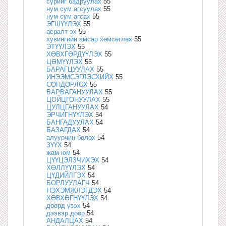
сүрийг бадруулах
55
нум сум агсуулах
55
нум сум агсах
55
ЭГШҮҮЛЭХ
55
асралт эх
55
хувингийн амсар хөмсөглөх
55
ЭТҮҮЛЭХ
55
ХӨВХГӨРДҮҮЛЭХ
55
ЦӨМҮҮЛЭХ
55
БАРАГЦУУЛАХ
55
ИНЭЭМСЭГЛЭСХИЙХ
55
СОНДОРЛОХ
55
БАРВАГАНУУЛАХ
55
ЦОЙЦГОНУУЛАХ
55
ЦУЛЦГАНУУЛАХ
54
ЭРЧИГНҮҮЛЭХ
54
БАНГАДУУЛАХ
54
БАЗАГДАХ
54
алуурчин болох
54
ЗҮҮХ
54
жам юм
54
ЦҮҮЦЭЛЗЧИХЭХ
54
ХӨЛЛҮҮЛЭХ
54
ЦҮДИЙЛГЭХ
54
БОРЛУУЛАГЧ
54
НЭХЭМЖЛЭГДЭХ
54
ХӨВХӨГНҮҮЛЭХ
54
доорд үзэх
54
дээвэр доор
54
АНДАЛЦАХ
54