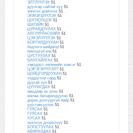
ЭЛТЛҮҮЛЭХ
51
дуулгар сайтай хүү
51
эмчлэх домчлох
51
ЭЛМЭГШҮҮЛЭХ
51
ЦОГНОЛЦОХ
51
ШАГИЙН
51
ЦУРАВДУУЛАХ
51
АЛГУУРЛАСХИЙХ
51
ЦЭХЭЛЗҮҮЛЭХ
51
БОРГИЛДУУХАН
51
бодлого шийдвэр
51
биелшгүй юм
51
ЦУСТУУЛАХ
51
БАНТАЙЛГАХ
51
чавхдаст хөгжмийн зэмсэг
51
ЦЭРЭГЖҮҮЛЭЛТ
51
ЦОЙЦГОРДУУХАН
51
хэддүгээр сард
51
дуугай хүн
51
ЦУУЛАГДАХ
51
амьдаар нь алах
51
малаа багшралдуулах
51
дороо дэлгүүртэй байр
51
уур савсуулах
51
ГУЛСАХ
51
ГУЛСАХ
51
ХУСАХ
51
эрэлхүү дээрэлхүү
51
БООСТУУЛАХ
51
АВИРАЛДАХ
51