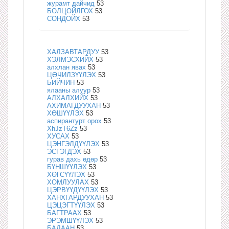
журамт дайчид
53
БОЛЦОЙЛГОХ
53
СОНДОЙХ
53
ХАЛЗАВТАРДУУ
53
ХЭЛМЭСХИЙХ
53
алхлан явах
53
ЦӨЧИЛЗҮҮЛЭХ
53
БИЙЧИН
53
ялааны алуур
53
АЛХАЛХИЙХ
53
АХИМАГДУУХАН
53
ХӨШҮҮЛЭХ
53
аспирантурт орох
53
XhJzT6Zz
53
ХУСАХ
53
ЦЭНГЭЛДҮҮЛЭХ
53
ЭСГЭГДЭХ
53
гурав дахь өдөр
53
БҮНШҮҮЛЭХ
53
ХӨГСҮҮЛЭХ
53
ХОМЛУУЛАХ
53
ЦЭРВҮҮДҮҮЛЭХ
53
ХАНХГАРДУУХАН
53
ЦЭЦЭГТҮҮЛЭХ
53
БАГТРААХ
53
ЭРЭМШҮҮЛЭХ
53
БАДААН
53