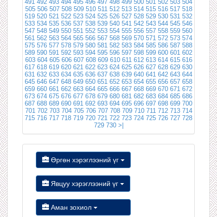
491
492
493
494
495
496
497
498
499
500
501
502
503
504
505
506
507
508
509
510
511
512
513
514
515
516
517
518
519
520
521
522
523
524
525
526
527
528
529
530
531
532
533
534
535
536
537
538
539
540
541
542
543
544
545
546
547
548
549
550
551
552
553
554
555
556
557
558
559
560
561
562
563
564
565
566
567
568
569
570
571
572
573
574
575
576
577
578
579
580
581
582
583
584
585
586
587
588
589
590
591
592
593
594
595
596
597
598
599
600
601
602
603
604
605
606
607
608
609
610
611
612
613
614
615
616
617
618
619
620
621
622
623
624
625
626
627
628
629
630
631
632
633
634
635
636
637
638
639
640
641
642
643
644
645
646
647
648
649
650
651
652
653
654
655
656
657
658
659
660
661
662
663
664
665
666
667
668
669
670
671
672
673
674
675
676
677
678
679
680
681
682
683
684
685
686
687
688
689
690
691
692
693
694
695
696
697
698
699
700
701
702
703
704
705
706
707
708
709
710
711
712
713
714
715
716
717
718
719
720
721
722
723
724
725
726
727
728
729
730
>|
Өргөн хэрэглээний үг
Явцуу хэрэглээний үг
Аман зохиол