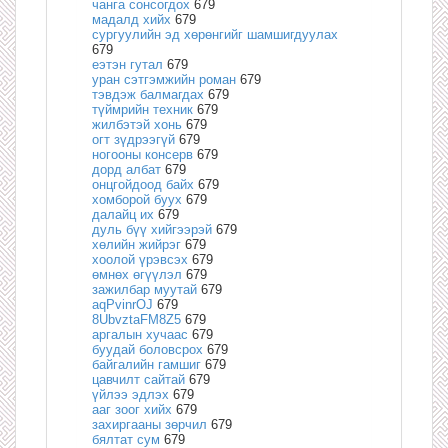
чанга сонсогдох
679
мадалд хийх
679
сургуулийн эд хөрөнгийг шамшигдуулах
679
еэтэн гутал
679
уран сэтгэмжийн роман
679
тэвдэж балмагдах
679
түймрийн техник
679
жилбэтэй хонь
679
огт зүдрээгүй
679
ногооны консерв
679
дорд албат
679
онцгойдоод байх
679
хомборой буух
679
далайц их
679
дуль бүү хийгээрэй
679
хөлийн жийрэг
679
хоолой үрэвсэх
679
өмнөх өгүүлэл
679
зажилбар муутай
679
aqPvinrOJ
679
8UbvztaFM8Z5
679
аргалын хучаас
679
буудай боловсрох
679
байгалийн гамшиг
679
цавчилт сайтай
679
үйлээ эдлэх
679
ааг зоог хийх
679
захиргааны зөрчил
679
бялтат сум
679