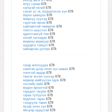
үеэлд авга эгч
678
илүү санаа
678
халцгай нэхий
678
сахал үс нь зогдорлосон хүн
678
бороо шивхрэх
678
биерхүү хүүхэд
678
тэрэгчин өвгөн
678
хайламтгай төмөрлөг
678
тоосго шүүслэх
678
адилтгашгүй том
678
нэхий талхидах
678
морины маажуур
678
шударга тэмцэл
678
найзархан уулзах
678
газар жоотуудах
678
хаалган дээр олон хүн шавах
678
лонхтой авдар
678
тансаг өссөн хүүхэд
678
мориор жийгүүлэн одох
678
лэглийн байх
678
модон ёроолтой
678
горьдол тасрах
678
гараа түлүүлэх
678
бодлоос гарах
678
тэнцүүлж тавих
678
бузар олон хүн
678
бөгцгөр нуруутай
678