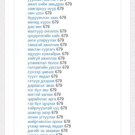
ажил хийж амьдрах
679
замгархуу нуур
679
эмч үзэх
679
бүдүүвчлэн заах
679
мөчид хүрэх
679
дан өөх
679
малтуур онгилох
679
цэцэрлэгийн хайс
679
анги улируулах
679
гавшгай ажилчин
679
амьтан сургагч
679
ядуурч хувхайрах
679
хийгүй ажиллах
679
уламжлал болох
679
голтригийн урсгал
679
сүхээр цавчих
679
түүхт явдал
679
гэтүүр дээрэм
679
дараасыг авах
679
нэг бул өвс
679
жигтэй загнах
679
царайчлах арга
679
гэр бүл цуцлах
679
хайрлууштай хүү
679
шовгор эвэр
679
зочин угтуулах
678
жийргэвчлэн ороох
678
ухвар мөчид явдал
678
дагийг нь маажих
678