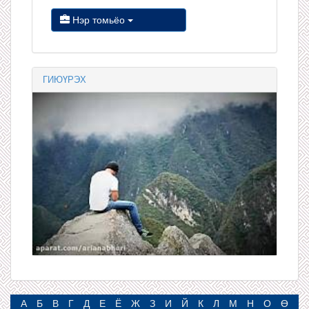
Нэр томьёо
ГИЮҮРЭХ
А
Б
В
Г
Д
Е
Ё
Ж
З
И
Й
К
Л
М
Н
О
Ө