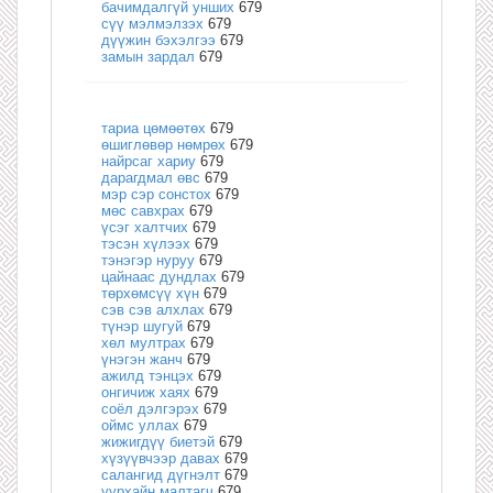
бачимдалгүй унших
679
сүү мэлмэлзэх
679
дүүжин бэхэлгээ
679
замын зардал
679
тариа цөмөөтөх
679
өшиглөвөр нөмрөх
679
найрсаг хариу
679
дарагдмал өвс
679
мэр сэр сонстох
679
мөс савхрах
679
үсэг халтчих
679
тэсэн хүлээх
679
тэнэгэр нуруу
679
цайнаас дундлах
679
төрхөмсүү хүн
679
сэв сэв алхлах
679
түнэр шугуй
679
хөл мултрах
679
үнэгэн жанч
679
ажилд тэнцэх
679
онгичиж хаях
679
соёл дэлгэрэх
679
оймс уллах
679
жижигдүү биетэй
679
хүзүүвчээр давах
679
салангид дүгнэлт
679
уурхайн малтагч
679