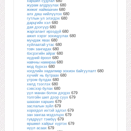
харшил судлал
680
журам алдруулах
680
жижиг наймаачин
680
алх дөш нийлүүлэх
680
гутлын ул элэгдэх
680
дарцгийн хэл
680
дая дээгүүр
680
жаргалант ирээдүй
680
ажил хэрэг зохицуулах
680
мундаж явах
680
хуйлаатай утас
680
товч зангидах
680
бэсрэгийн айраг
680
нүдний ёроол
680
навчны намираа
680
мод бүрхэх
680
нэгдлийн хөдөлмөр зохион байгуулалт
680
хүчийг нь бутраах
680
үтрэм булдах
680
хөлд тээглэх
680
сэвсээр булах
680
үүл манан болон дэгдэх
679
толгойн шил дээр суух
679
шаазан харших
679
заслалын зүйл
679
хорогдол ихтэй эдлэл
679
зан зангаа мэдэлцэх
679
гүвдрүүт тэмбүү
679
өршөөл хайрыг хүртэх
679
нүүл асаах
679