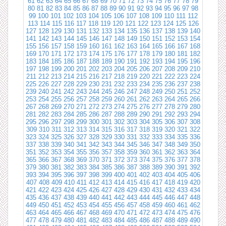
61
62
63
64
65
66
67
68
69
70
71
72
73
74
75
76
77
78
79
80
81
82
83
84
85
86
87
88
89
90
91
92
93
94
95
96
97
98
99
100
101
102
103
104
105
106
107
108
109
110
111
112
113
114
115
116
117
118
119
120
121
122
123
124
125
126
127
128
129
130
131
132
133
134
135
136
137
138
139
140
141
142
143
144
145
146
147
148
149
150
151
152
153
154
155
156
157
158
159
160
161
162
163
164
165
166
167
168
169
170
171
172
173
174
175
176
177
178
179
180
181
182
183
184
185
186
187
188
189
190
191
192
193
194
195
196
197
198
199
200
201
202
203
204
205
206
207
208
209
210
211
212
213
214
215
216
217
218
219
220
221
222
223
224
225
226
227
228
229
230
231
232
233
234
235
236
237
238
239
240
241
242
243
244
245
246
247
248
249
250
251
252
253
254
255
256
257
258
259
260
261
262
263
264
265
266
267
268
269
270
271
272
273
274
275
276
277
278
279
280
281
282
283
284
285
286
287
288
289
290
291
292
293
294
295
296
297
298
299
300
301
302
303
304
305
306
307
308
309
310
311
312
313
314
315
316
317
318
319
320
321
322
323
324
325
326
327
328
329
330
331
332
333
334
335
336
337
338
339
340
341
342
343
344
345
346
347
348
349
350
351
352
353
354
355
356
357
358
359
360
361
362
363
364
365
366
367
368
369
370
371
372
373
374
375
376
377
378
379
380
381
382
383
384
385
386
387
388
389
390
391
392
393
394
395
396
397
398
399
400
401
402
403
404
405
406
407
408
409
410
411
412
413
414
415
416
417
418
419
420
421
422
423
424
425
426
427
428
429
430
431
432
433
434
435
436
437
438
439
440
441
442
443
444
445
446
447
448
449
450
451
452
453
454
455
456
457
458
459
460
461
462
463
464
465
466
467
468
469
470
471
472
473
474
475
476
477
478
479
480
481
482
483
484
485
486
487
488
489
490