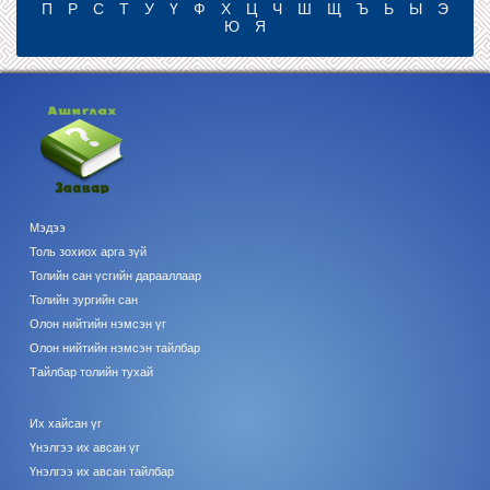
П
Р
С
Т
У
Ү
Ф
Х
Ц
Ч
Ш
Щ
Ъ
Ь
Ы
Э
Ю
Я
Мэдээ
Толь зохиох арга зүй
Толийн сан үсгийн дарааллаар
Толийн зургийн сан
Олон нийтийн нэмсэн үг
Олон нийтийн нэмсэн тайлбар
Тайлбар толийн тухай
Их хайсан үг
Үнэлгээ их авсан үг
Үнэлгээ их авсан тайлбар