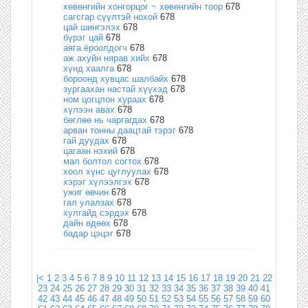
хөвөнгийн хонгорцог ~ хөвөнгийн тоор
678
сагсгар сүүлтэй нохой
678
цай шингэлэх
678
бүрэг цай
678
аяга ёроолдогч
678
аж ахуйн нярав хийх
678
хүнд хаалга
678
бороонд хувцас шалбайх
678
зургаахан настай хүүхэд
678
ном цогцлон хураах
678
хүлээн авах
678
бөглөө нь чаргагдах
678
арван тонны даацтай тэрэг
678
гай дуудах
678
цагаан нэхий
678
мал болтол согтох
678
хоол хүнс цуглуулах
678
хэрэг хүлээлгэх
678
ужиг өвчин
678
гал улалзах
678
хулгайд сэрдэх
678
дайн өдөөх
678
бадар цэцэг
678
|<
1
2
3
4
5
6
7
8
9
10
11
12
13
14
15
16
17
18
19
20
21
22
23
24
25
26
27
28
29
30
31
32
33
34
35
36
37
38
39
40
41
42
43
44
45
46
47
48
49
50
51
52
53
54
55
56
57
58
59
60