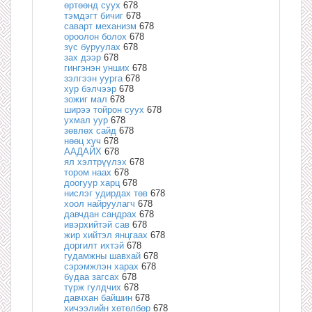
өртөөнд суух
678
тэмдэгт бичиг
678
саварт механизм
678
ороолон болох
678
зүс буруулах
678
зах дээр
678
гингэнэн унших
678
зэлгээн уурга
678
хур бэлчээр
678
зожиг мал
678
ширээ тойрон суух
678
ухмал уур
678
зөвлөх сайд
678
нөөц хүч
678
ААДАЙХ
678
ял хэлтрүүлэх
678
тором наах
678
доогуур харц
678
нислэг удирдах төв
678
хоол найруулагч
678
давчдан сандрах
678
ивэрхийтэй сав
678
жир хийтэл янцгаах
678
доргилт ихтэй
678
гудамжны шавхай
678
сэрэмжлэн харах
678
будаа загсах
678
түрж гулдчих
678
давчхан байшин
678
хичээлийн хөтөлбөр
678