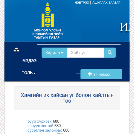
|
НЭВТРЭХ
АШИГЛАХ ЗААВАР
(current)
Кирилл
МЭДЭЭ
ТОЛЬ
Үг нэмэх
Хамгийн их хайсан үг болон хайлтын
тоо
буур хүрхрэх
680
сэвүүн зантай
680
сүсэглэн залбирах
680