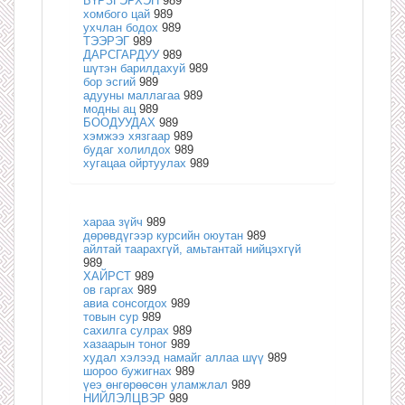
БҮРЗГЭРХЭН
989
хомбого цай
989
ухчлан бодох
989
ТЭЭРЭГ
989
ДАРСГАРДУУ
989
шүтэн барилдахуй
989
бор эсгий
989
адууны маллагаа
989
модны ац
989
БООДУУДАХ
989
хэмжээ хязгаар
989
будаг холилдох
989
хугацаа ойртуулах
989
хараа зүйч
989
дөрөвдүгээр курсийн оюутан
989
айлтай таарахгүй, амьтантай нийцэхгүй
989
ХАЙРСТ
989
ов гаргах
989
авиа сонсогдох
989
товын сур
989
сахилга сулрах
989
хазаарын тоног
989
худал хэлээд намайг аллаа шүү
989
шороо бужигнах
989
үеэ өнгөрөөсөн уламжлал
989
НИЙЛЭЛЦВЭР
989