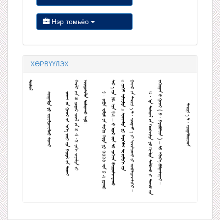
Нэр томьёо
ХӨРВҮҮЛЭХ