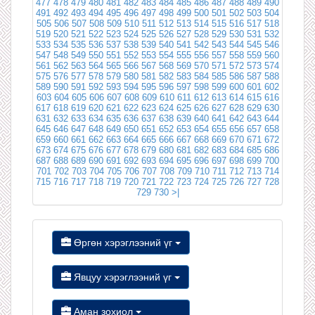
477
478
479
480
481
482
483
484
485
486
487
488
489
490
491
492
493
494
495
496
497
498
499
500
501
502
503
504
505
506
507
508
509
510
511
512
513
514
515
516
517
518
519
520
521
522
523
524
525
526
527
528
529
530
531
532
533
534
535
536
537
538
539
540
541
542
543
544
545
546
547
548
549
550
551
552
553
554
555
556
557
558
559
560
561
562
563
564
565
566
567
568
569
570
571
572
573
574
575
576
577
578
579
580
581
582
583
584
585
586
587
588
589
590
591
592
593
594
595
596
597
598
599
600
601
602
603
604
605
606
607
608
609
610
611
612
613
614
615
616
617
618
619
620
621
622
623
624
625
626
627
628
629
630
631
632
633
634
635
636
637
638
639
640
641
642
643
644
645
646
647
648
649
650
651
652
653
654
655
656
657
658
659
660
661
662
663
664
665
666
667
668
669
670
671
672
673
674
675
676
677
678
679
680
681
682
683
684
685
686
687
688
689
690
691
692
693
694
695
696
697
698
699
700
701
702
703
704
705
706
707
708
709
710
711
712
713
714
715
716
717
718
719
720
721
722
723
724
725
726
727
728
729
730
>|
Өргөн хэрэглээний үг
Явцуу хэрэглээний үг
Аман зохиол