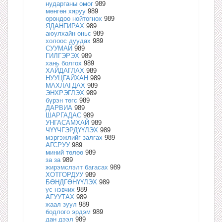
нударганы омог
989
мөнгөн хяруу
989
орондоо нойтогнох
989
ЯДАНГИРАХ
989
аюулхайн оньс
989
холоос дуудах
989
СУУМАЙ
989
ГИЛГЭРЭХ
989
хань болгох
989
ХАЙДАГЛАХ
989
НУУЦГАЙХАН
989
МАХЛАГДАХ
989
ЭНХРЭГЛЭХ
989
бүрэн төгс
989
ДАРВИА
989
ШАРГАДАС
989
УНГАСАМХАЙ
989
ЧҮҮЧГЭРДҮҮЛЭХ
989
мэргэжлийг залгах
989
АГСРУУ
989
миний төлөө
989
за за
989
жирэмслэлт багасах
989
ХОТГОРДУУ
989
БӨНДГӨНҮҮЛЭХ
989
ус нэвчих
989
АГУУТАХ
989
жаал зуул
989
бодлого эрдэм
989
дан дээл
989