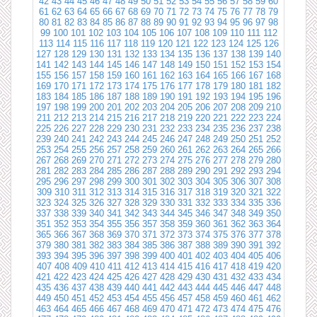
42
43
44
45
46
47
48
49
50
51
52
53
54
55
56
57
58
59
60
61
62
63
64
65
66
67
68
69
70
71
72
73
74
75
76
77
78
79
80
81
82
83
84
85
86
87
88
89
90
91
92
93
94
95
96
97
98
99
100
101
102
103
104
105
106
107
108
109
110
111
112
113
114
115
116
117
118
119
120
121
122
123
124
125
126
127
128
129
130
131
132
133
134
135
136
137
138
139
140
141
142
143
144
145
146
147
148
149
150
151
152
153
154
155
156
157
158
159
160
161
162
163
164
165
166
167
168
169
170
171
172
173
174
175
176
177
178
179
180
181
182
183
184
185
186
187
188
189
190
191
192
193
194
195
196
197
198
199
200
201
202
203
204
205
206
207
208
209
210
211
212
213
214
215
216
217
218
219
220
221
222
223
224
225
226
227
228
229
230
231
232
233
234
235
236
237
238
239
240
241
242
243
244
245
246
247
248
249
250
251
252
253
254
255
256
257
258
259
260
261
262
263
264
265
266
267
268
269
270
271
272
273
274
275
276
277
278
279
280
281
282
283
284
285
286
287
288
289
290
291
292
293
294
295
296
297
298
299
300
301
302
303
304
305
306
307
308
309
310
311
312
313
314
315
316
317
318
319
320
321
322
323
324
325
326
327
328
329
330
331
332
333
334
335
336
337
338
339
340
341
342
343
344
345
346
347
348
349
350
351
352
353
354
355
356
357
358
359
360
361
362
363
364
365
366
367
368
369
370
371
372
373
374
375
376
377
378
379
380
381
382
383
384
385
386
387
388
389
390
391
392
393
394
395
396
397
398
399
400
401
402
403
404
405
406
407
408
409
410
411
412
413
414
415
416
417
418
419
420
421
422
423
424
425
426
427
428
429
430
431
432
433
434
435
436
437
438
439
440
441
442
443
444
445
446
447
448
449
450
451
452
453
454
455
456
457
458
459
460
461
462
463
464
465
466
467
468
469
470
471
472
473
474
475
476