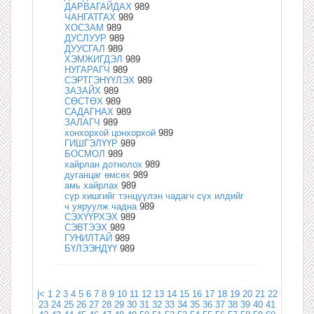
ДАРВАГАЙДАХ
989
ЧАНГАТГАХ
989
ХОСЗАМ
989
ДУСЛУУР
989
ДУУСГАЛ
989
ХЭМЖИГДЭЛ
989
НУГАРАГЧ
989
СЭРТГЭНҮҮЛЭХ
989
ЗАЗАЙХ
989
СӨСТӨХ
989
САДАГНАХ
989
ЗАЛАГЧ
989
хонхорхой цонхорхой
989
ГИШГЭЛҮҮР
989
БОСМОЛ
989
хайрлан дотнолох
989
дуганцаг өмсөх
989
амь хайрлах
989
сүр хишгийг тэнцүүлэн чадагч сүх илдийг
ч уяруулж чадна
989
СЭХҮҮРХЭХ
989
СЭВТЭЭХ
989
ГУНИЛТАЙ
989
БҮЛЭЭНДҮҮ
989
|<
1
2
3
4
5
6
7
8
9
10
11
12
13
14
15
16
17
18
19
20
21
22
23
24
25
26
27
28
29
30
31
32
33
34
35
36
37
38
39
40
41