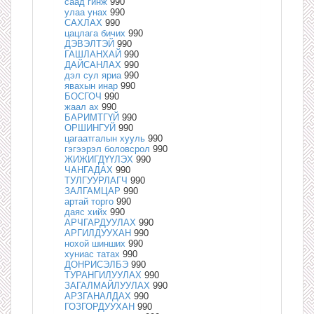
саад гинж
990
улаа унах
990
САХЛАХ
990
цацлага бичих
990
ДЭВЭЛТЭЙ
990
ГАШЛАНХАЙ
990
ДАЙСАНЛАХ
990
дэл сул яриа
990
явахын инар
990
БОСГОЧ
990
жаал ах
990
БАРИМТГҮЙ
990
ОРШИНГУЙ
990
цагаатгалын хууль
990
гэгээрэл боловсрол
990
ЖИЖИГДҮҮЛЭХ
990
ЧАНГАДАХ
990
ТУЛГУУРЛАГЧ
990
ЗАЛГАМЦАР
990
артай торго
990
даяс хийх
990
АРЧГАРДУУЛАХ
990
АРГИЛДУУХАН
990
нохой шинших
990
хуниас татах
990
ДОНРИСЭЛБЭ
990
ТУРАНГИЛУУЛАХ
990
ЗАГАЛМАЙЛУУЛАХ
990
АРЗГАНАЛДАХ
990
ГОЗГОРДУУХАН
990