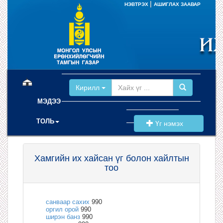
|
НЭВТРЭХ
АШИГЛАХ ЗААВАР
(current)
Кирилл
МЭДЭЭ
ТОЛЬ
Үг нэмэх
Хамгийн их хайсан үг болон хайлтын
тоо
санваар сахих
990
оргил орой
990
ширэн банз
990