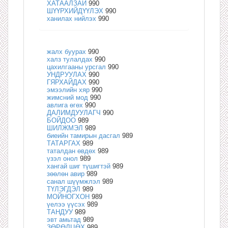
ХАТААЛЗАЙ
990
ШҮҮРХИЙДҮҮЛЭХ
990
ханилах нийлэх
990
жалх буурах
990
халз тулалдах
990
цахилгааны урсгал
990
УНДРУУЛАХ
990
ГЯРХАЙДАХ
990
эмээлийн хяр
990
жимсний мод
990
авлига өгөх
990
ДАЛИМДУУЛАГЧ
990
БОЙДОО
989
ШИЛЖМЭЛ
989
биеийн тамирын дасгал
989
ТАТАРГАХ
989
таталдан өвдөх
989
үзэл онол
989
хангай шиг түшигтэй
989
зөөлөн авир
989
санал шүүмжлэл
989
ТҮЛЭГДЭЛ
989
МОЙНОГХОН
989
үелээ үүсэх
989
ТАНДУУ
989
эвт амьтад
989
ЗӨРӨЛЦӨХ
989