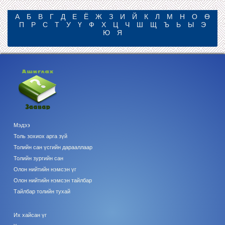
А
Б
В
Г
Д
Е
Ё
Ж
З
И
Й
К
Л
М
Н
О
Ө
П
Р
С
Т
У
Ү
Ф
Х
Ц
Ч
Ш
Щ
Ъ
Ь
Ы
Э
Ю
Я
Мэдээ
Толь зохиох арга зүй
Толийн сан үсгийн дарааллаар
Толийн зургийн сан
Олон нийтийн нэмсэн үг
Олон нийтийн нэмсэн тайлбар
Тайлбар толийн тухай
Их хайсан үг