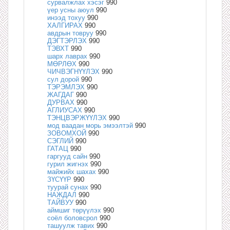
сурвалжлах хэсэг
990
үер усны аюул
990
инээд тохуу
990
ХАЛГИРАХ
990
авдрын товруу
990
ДЭГТЭРЛЭХ
990
ТЭВХТ
990
шарх лаврах
990
МӨРЛӨХ
990
ЧИЧВЭГНҮҮЛЭХ
990
сул дорой
990
ТЭРЭМЛЭХ
990
ЖАГДАГ
990
ДУРВАХ
990
АГЛИУСАХ
990
ТЭНЦВЭРЖҮҮЛЭХ
990
мод ваадан морь эмээлтэй
990
ЗОВОМХОЙ
990
СЭГЛИЙ
990
ГАТАЦ
990
гаргууд сайн
990
гурил жигнэх
990
майжийх шахах
990
ЗҮСҮҮР
990
туурай сунах
990
НАЖДАЛ
990
ТАЙВУУ
990
аймшиг төрүүлэх
990
соёл боловсрол
990
ташуулж тавих
990