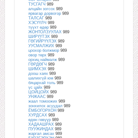
ТУСГАГЧ
989
алцайн зогсох
989
ярвагар дорвогор
989
ТАЛСАГ
989
ХЭСҮҮЛЧ
989
түүхт өдөр
989
ЖОНТОЛЗУУЛАХ
989
ШИРҮҮТЭХ
989
ГӨГИЙРҮҮЛЭХ
989
УУСМАЛЖИХ
989
цоохор болжмор
989
овор төрх
989
орхиц наймалж
989
ГӨРДӨГЧ
989
ШИМХЭХ
989
доош хаях
989
шалихгүй юм
989
бяцархай толь
989
үс цайх
989
ЦОЙЦОЙХ
989
УНЖААС
989
жаал томоожих
989
зонхилох асуудал
989
ЁМБОГОРХОН
989
ХУРДСАХ
989
өдөн гөвүүр
989
ХАДААШРАХ
989
ПУУЖИНДАХ
989
жаргал амсах
989