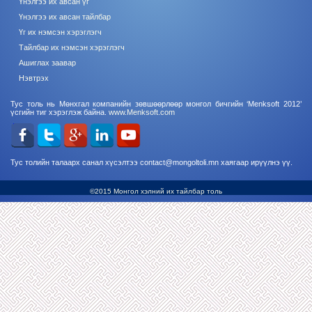
Үнэлгээ их авсан үг
Үнэлгээ их авсан тайлбар
Үг их нэмсэн хэрэглэгч
Тайлбар их нэмсэн хэрэглэгч
Ашиглах заавар
Нэвтрэх
Тус толь нь Мөнхгал компанийн зөвшөөрлөөр монгол бичгийн ‘Menksoft 2012’
үсгийн тиг хэрэглэж байна.
www.Menksoft.com
Тус толийн талаарх санал хүсэлтээ contact@mongoltoli.mn хаягаар ирүүлнэ үү.
©2015 Монгол хэлний их тайлбар толь