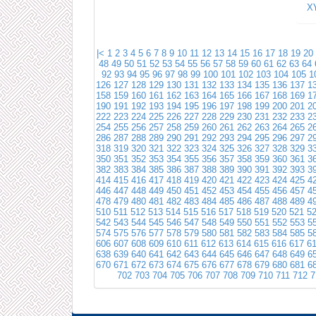
Х
|<
1
2
3
4
5
6
7
8
9
10
11
12
13
14
15
16
17
18
19
20
48
49
50
51
52
53
54
55
56
57
58
59
60
61
62
63
64
92
93
94
95
96
97
98
99
100
101
102
103
104
105
1
126
127
128
129
130
131
132
133
134
135
136
137
1
158
159
160
161
162
163
164
165
166
167
168
169
1
190
191
192
193
194
195
196
197
198
199
200
201
2
222
223
224
225
226
227
228
229
230
231
232
233
2
254
255
256
257
258
259
260
261
262
263
264
265
2
286
287
288
289
290
291
292
293
294
295
296
297
2
318
319
320
321
322
323
324
325
326
327
328
329
3
350
351
352
353
354
355
356
357
358
359
360
361
3
382
383
384
385
386
387
388
389
390
391
392
393
3
414
415
416
417
418
419
420
421
422
423
424
425
4
446
447
448
449
450
451
452
453
454
455
456
457
4
478
479
480
481
482
483
484
485
486
487
488
489
4
510
511
512
513
514
515
516
517
518
519
520
521
5
542
543
544
545
546
547
548
549
550
551
552
553
5
574
575
576
577
578
579
580
581
582
583
584
585
5
606
607
608
609
610
611
612
613
614
615
616
617
6
638
639
640
641
642
643
644
645
646
647
648
649
6
670
671
672
673
674
675
676
677
678
679
680
681
6
702
703
704
705
706
707
708
709
710
711
712
7