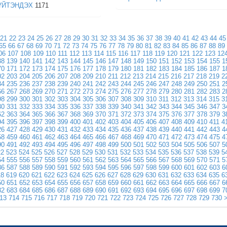
ҮЙТЭНДЭХ
1171
21
22
23
24
25
26
27
28
29
30
31
32
33
34
35
36
37
38
39
40
41
42
43
44
45
65
66
67
68
69
70
71
72
73
74
75
76
77
78
79
80
81
82
83
84
85
86
87
88
89
06
107
108
109
110
111
112
113
114
115
116
117
118
119
120
121
122
123
12
38
139
140
141
142
143
144
145
146
147
148
149
150
151
152
153
154
155
1
70
171
172
173
174
175
176
177
178
179
180
181
182
183
184
185
186
187
1
02
203
204
205
206
207
208
209
210
211
212
213
214
215
216
217
218
219
2
34
235
236
237
238
239
240
241
242
243
244
245
246
247
248
249
250
251
2
66
267
268
269
270
271
272
273
274
275
276
277
278
279
280
281
282
283
2
98
299
300
301
302
303
304
305
306
307
308
309
310
311
312
313
314
315
3
30
331
332
333
334
335
336
337
338
339
340
341
342
343
344
345
346
347
3
62
363
364
365
366
367
368
369
370
371
372
373
374
375
376
377
378
379
3
94
395
396
397
398
399
400
401
402
403
404
405
406
407
408
409
410
411
4
26
427
428
429
430
431
432
433
434
435
436
437
438
439
440
441
442
443
4
58
459
460
461
462
463
464
465
466
467
468
469
470
471
472
473
474
475
4
90
491
492
493
494
495
496
497
498
499
500
501
502
503
504
505
506
507
5
22
523
524
525
526
527
528
529
530
531
532
533
534
535
536
537
538
539
5
54
555
556
557
558
559
560
561
562
563
564
565
566
567
568
569
570
571
5
86
587
588
589
590
591
592
593
594
595
596
597
598
599
600
601
602
603
6
18
619
620
621
622
623
624
625
626
627
628
629
630
631
632
633
634
635
6
50
651
652
653
654
655
656
657
658
659
660
661
662
663
664
665
666
667
6
82
683
684
685
686
687
688
689
690
691
692
693
694
695
696
697
698
699
7
13
714
715
716
717
718
719
720
721
722
723
724
725
726
727
728
729
730
>