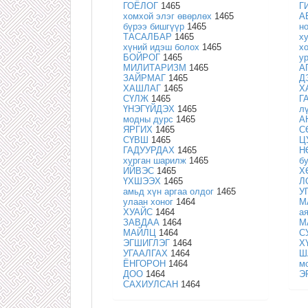
ГОЁЛОГ
1465
Г
хомхой элэг өвөрлөх
1465
А
бүрээ бишгүүр
1465
н
ТАСАЛБАР
1465
х
хүний идэш болох
1465
х
БОЙРОГ
1465
у
МИЛИТАРИЗМ
1465
А
ЗАЙРМАГ
1465
Д
ХАШЛАГ
1465
Х
СҮЛЖ
1465
Г
ҮНЭГҮЙДЭХ
1465
л
модны дурс
1465
А
ЯРГИХ
1465
С
СҮВШ
1465
Ц
ГАДУУРДАХ
1465
Н
хурган шарилж
1465
б
ИЙВЭС
1465
Х
ҮХШЭЭХ
1465
Л
амьд хүн аргаа олдог
1465
У
улаан хоног
1464
М
ХУАЙС
1464
а
ЗАВДАА
1464
М
МАЙЛЦ
1464
С
ЭГШИГЛЭГ
1464
Х
УГААЛГАХ
1464
Ш
ЁНГОРОН
1464
м
ДОО
1464
Э
САХИУЛСАН
1464