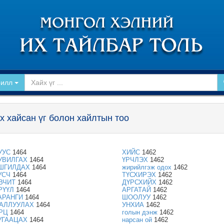
рилл
х хайсан үг болон хайлтын тоо
УУС
1464
ХИЙС
1462
УВИЛГАХ
1464
ҮРЧЛЭХ
1462
ШГИЛДАХ
1464
жирийлгэж одох
1462
УСЧ
1464
ТҮСХИРЭХ
1462
ВЧИТ
1464
ДҮРСХИЙХ
1462
РҮҮЛ
1464
АРГАТАЙ
1462
АРАНГИ
1464
ШООЛУУ
1462
АЛЛУУЛАХ
1464
УНХИА
1462
РЦ
1464
голын дэнж
1462
УГААЦАХ
1464
нарсан ой
1462