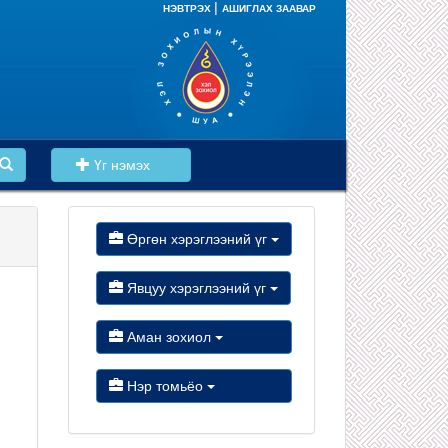
|
НЭВТРЭХ
АШИГЛАХ ЗААВАР
Үг нэмэх
Өргөн хэрэглээний үг
Явцуу хэрэглээний үг
Аман зохиол
Нэр томьёо