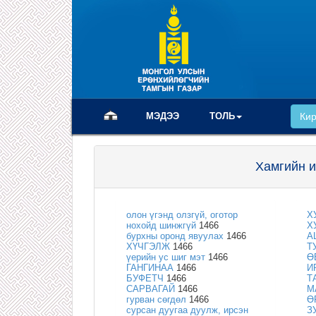
(current)
МЭДЭЭ
ТОЛЬ
Ки
Хамгийн и
олон үгэнд олзгүй, оготор
Х
нохойд шинжгүй
1466
Х
бурхны оронд явуулах
1466
А
ХҮЧГЭЛЖ
1466
Т
үерийн ус шиг мэт
1466
Ө
ГАНГИНАА
1466
И
БУФЕТЧ
1466
Т
САРВАГАЙ
1466
М
гурван сөгдөл
1466
Ө
сурсан дуугаа дуулж, ирсэн
З