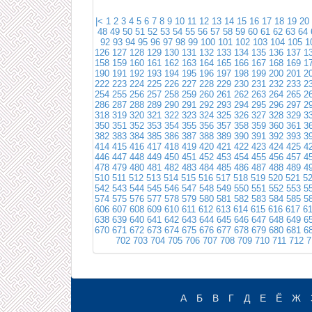
|<
1
2
3
4
5
6
7
8
9
10
11
12
13
14
15
16
17
18
19
20
48
49
50
51
52
53
54
55
56
57
58
59
60
61
62
63
64
92
93
94
95
96
97
98
99
100
101
102
103
104
105
1
126
127
128
129
130
131
132
133
134
135
136
137
1
158
159
160
161
162
163
164
165
166
167
168
169
1
190
191
192
193
194
195
196
197
198
199
200
201
2
222
223
224
225
226
227
228
229
230
231
232
233
2
254
255
256
257
258
259
260
261
262
263
264
265
2
286
287
288
289
290
291
292
293
294
295
296
297
2
318
319
320
321
322
323
324
325
326
327
328
329
3
350
351
352
353
354
355
356
357
358
359
360
361
3
382
383
384
385
386
387
388
389
390
391
392
393
3
414
415
416
417
418
419
420
421
422
423
424
425
4
446
447
448
449
450
451
452
453
454
455
456
457
4
478
479
480
481
482
483
484
485
486
487
488
489
4
510
511
512
513
514
515
516
517
518
519
520
521
5
542
543
544
545
546
547
548
549
550
551
552
553
5
574
575
576
577
578
579
580
581
582
583
584
585
5
606
607
608
609
610
611
612
613
614
615
616
617
6
638
639
640
641
642
643
644
645
646
647
648
649
6
670
671
672
673
674
675
676
677
678
679
680
681
6
702
703
704
705
706
707
708
709
710
711
712
7
А
Б
В
Г
Д
Е
Ё
Ж