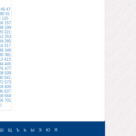
46
47
90
91
4
125
56
157
88
189
20
221
52
253
84
285
16
317
48
349
80
381
12
413
44
445
76
477
08
509
40
541
72
573
04
605
36
637
68
669
00
701
|
Ш
Щ
Ъ
Ь
Ы
Э
Ю
Я