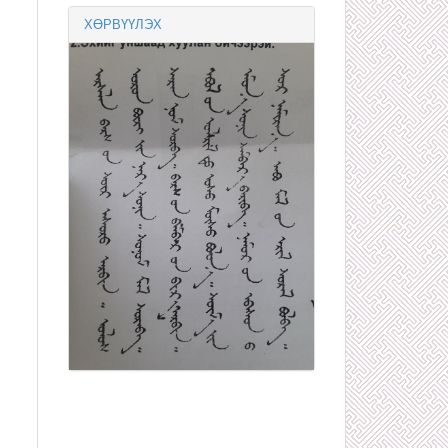
ХӨРВҮҮЛЭХ