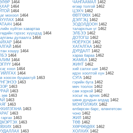
ӨЛӨР
1464
ЧАНГААМАЛ
1462
АХАР
1464
егзөр толгой
1462
ЙТОЙ
1464
ЦЭХЧ
1462
даг мохоол
1464
ӨВТГӨӨХ
1462
ЧУУЛАХ
1464
ДЭЛГЭЦ
1462
АТААЧ
1464
ЗОДОЛДООН
1462
влийн хүйтэн хавартаа
талархлын үг
1462
вгөдийн гэрээс хүүхдэд
1464
ЭЛБЭЭ
1462
аалганы дулаалга
1464
ДОТОГШ
1462
АЙХАР
1464
НОЁРХОХ
1462
АЛГАЙ
1464
ХАГАЛГАА
1462
лтан хошуу
1464
ДУРДАЛТ
1462
ЛБЭ
1464
хараа бараа
1462
АЛИМ
1464
ЖАМБА
1462
ЭГЛҮҮ
1464
ЖИНТ
1462
асаг хоол
1464
хий салхи шиг
1462
ТИЙЛГАХ
1464
идэх хоолтой хүн
1462
ав хоосон буцаахгүй
1463
СУГА
1462
ҮНГЭНЭЭ
1463
гэрийн буга
1462
ЭЭР
1463
мөч тоолох
1462
УРАЙ
1463
сам хорхой
1462
 зөв
1463
хосыг нь арчих
1462
АЙ
1463
шөнө дундын алдад
1462
АЯГ
1463
МОНГОЛЖИХ
1462
НХИЛЗГАНА
1463
өлбөрсөн барс, өлөнгөтсөн
АРАГ
1463
чоно
1462
 гаргах
1463
ЖИЛ
1462
ДМЭРТЭХ
1463
ТӨВ
1462
ОВХИХ
1463
ХӨРӨӨДӨХ
1462
УУДАЛЛАХ
1463
ХОЛХИХ
1462