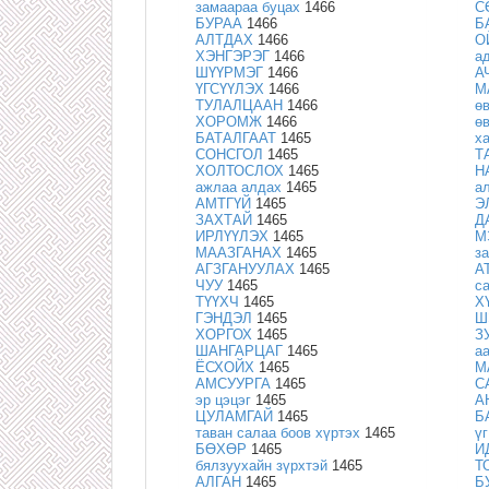
замаараа буцах
1466
С
БУРАА
1466
Б
АЛТДАХ
1466
О
ХЭНГЭРЭГ
1466
а
ШҮҮРМЭГ
1466
А
ҮГСҮҮЛЭХ
1466
М
ТУЛАЛЦААН
1466
ө
ХОРОМЖ
1466
ө
БАТАЛГААТ
1465
х
СОНСГОЛ
1465
Т
ХОЛТОСЛОХ
1465
Н
ажлаа алдах
1465
а
АМТГҮЙ
1465
Э
ЗАХТАЙ
1465
Д
ИРЛҮҮЛЭХ
1465
М
МААЗГАНАХ
1465
з
АГЗГАНУУЛАХ
1465
А
ЧУУ
1465
с
ТҮҮХЧ
1465
Х
ГЭНДЭЛ
1465
Ш
ХОРГОХ
1465
З
ШАНГАРЦАГ
1465
аа
ЁСХОЙХ
1465
М
АМСУУРГА
1465
С
эр цэцэг
1465
А
ЦУЛАМГАЙ
1465
Б
таван салаа боов хүртэх
1465
үг
БӨХӨР
1465
И
бялзуухайн зүрхтэй
1465
Т
АЛГАН
1465
Б