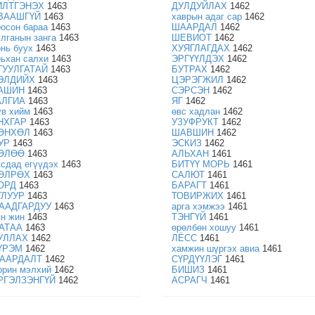
ИЛТГЭНЭХ
1463
ДУЛДУЙЛАХ
1462
ВААШГҮЙ
1463
хаврын адаг сар
1462
оосон бараа
1463
ШААРДАЛ
1462
улганын занга
1463
ШЕВИОТ
1462
онь буух
1463
ХУЯГЛАГДАХ
1462
рьхан салхи
1463
ЭРГҮҮЛДЭХ
1462
ГУУЛГАТАЙ
1463
БУТРАХ
1462
ЭЛДИЙХ
1463
ЦЭРЭГЖИЛ
1462
АШИН
1463
СЭРСЭН
1462
АЛГИА
1463
ЯГ
1462
үв хийм
1463
өвс хадлан
1462
НХГАР
1463
УЗУФРУКТ
1462
ӨНХӨЛ
1463
ШАВШИН
1462
УР
1463
ЭСКИЗ
1462
ӨЛӨӨ
1463
АЛЬХАН
1461
усдад егүүдэх
1463
БИТҮҮ МОРЬ
1461
ӨЛРӨХ
1463
САЛЮТ
1461
ОРД
1463
БАРАГТ
1461
ГЛУУР
1463
ТОВИРЖИХ
1461
ААДГАРДУУ
1463
арга хэмжээ
1461
ян жин
1463
ТЭНГҮЙ
1461
АТАА
1463
өрөлбөн хошуу
1461
УЛЛАХ
1462
ЛЁСС
1461
ҮРЭМ
1462
хамжин шүргэх авиа
1461
ААРДАЛТ
1462
СҮРДҮҮЛЭГ
1461
орин мэлхий
1462
БИШИЗ
1461
РГЭЛЗЭНГҮЙ
1462
АСРАГЧ
1461