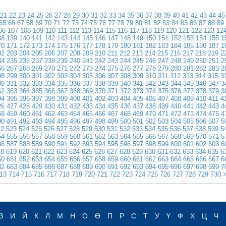
21
22
23
24
25
26
27
28
29
30
31
32
33
34
35
36
37
38
39
40
41
42
43
44
45
65
66
67
68
69
70
71
72
73
74
75
76
77
78
79
80
81
82
83
84
85
86
87
88
89
06
107
108
109
110
111
112
113
114
115
116
117
118
119
120
121
122
123
12
38
139
140
141
142
143
144
145
146
147
148
149
150
151
152
153
154
155
1
70
171
172
173
174
175
176
177
178
179
180
181
182
183
184
185
186
187
1
02
203
204
205
206
207
208
209
210
211
212
213
214
215
216
217
218
219
2
34
235
236
237
238
239
240
241
242
243
244
245
246
247
248
249
250
251
2
66
267
268
269
270
271
272
273
274
275
276
277
278
279
280
281
282
283
2
98
299
300
301
302
303
304
305
306
307
308
309
310
311
312
313
314
315
3
30
331
332
333
334
335
336
337
338
339
340
341
342
343
344
345
346
347
3
62
363
364
365
366
367
368
369
370
371
372
373
374
375
376
377
378
379
3
94
395
396
397
398
399
400
401
402
403
404
405
406
407
408
409
410
411
4
26
427
428
429
430
431
432
433
434
435
436
437
438
439
440
441
442
443
4
58
459
460
461
462
463
464
465
466
467
468
469
470
471
472
473
474
475
4
90
491
492
493
494
495
496
497
498
499
500
501
502
503
504
505
506
507
5
22
523
524
525
526
527
528
529
530
531
532
533
534
535
536
537
538
539
5
54
555
556
557
558
559
560
561
562
563
564
565
566
567
568
569
570
571
5
86
587
588
589
590
591
592
593
594
595
596
597
598
599
600
601
602
603
6
18
619
620
621
622
623
624
625
626
627
628
629
630
631
632
633
634
635
6
50
651
652
653
654
655
656
657
658
659
660
661
662
663
664
665
666
667
6
82
683
684
685
686
687
688
689
690
691
692
693
694
695
696
697
698
699
7
13
714
715
716
717
718
719
720
721
722
723
724
725
726
727
728
729
730
>
З
И
Й
К
Л
М
Н
О
Ө
П
Р
С
Т
У
Ү
Ф
Х
Ц
Ч