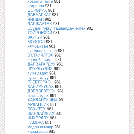
ховолго төлгө
981
ард олон
981
ЦӨРВИЙХ
981
ДАВААРХАГ
981
ЧИНДАН
981
ЛАРЖААТАХ
981
шуудай гурил ташаалдаж өргөх
981
ТОЙРОНХОЙ
981
ЗАЙГҮЙ
981
МОХООЛ
981
нямбай зан
981
шандсархаг олс
981
БҮЛХИЙЛГЭХ
981
хоолойн чимэг
981
ДАРВАГАРДУУ
981
ШҮҮРДҮҮЛЭХ
981
сурч дадах
981
нугас галуу
981
ГОЁВТОРХОН
981
ХАВИРУУЛАХ
981
ДЭРВЭГЭРХЭН
981
ишиг амдах
981
ХАЙЛАНГИШИХ
981
АРДАГШИХ
981
БОХИТОХ
981
ШАЛДАЙЛГАХ
981
ЧИХЭРДЭХ
981
НАМЬЯА
981
модон амбаар
981
хараа асар
981