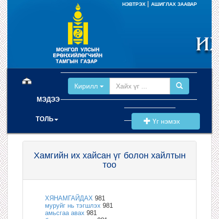
|
НЭВТРЭХ
АШИГЛАХ ЗААВАР
(current)
Кирилл
МЭДЭЭ
ТОЛЬ
Үг нэмэх
Хамгийн их хайсан үг болон хайлтын
тоо
ХЯНАМГАЙДАХ
981
муруйг нь тэгшлэх
981
амьсгаа авах
981