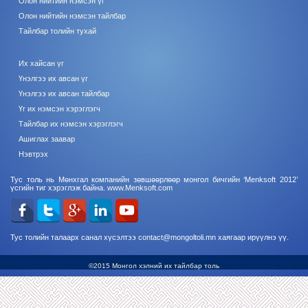
Олон нийтийн нэмсэн үг
Олон нийтийн нэмсэн тайлбар
Тайлбар толийн тухай
Их хайсан үг
Үнэлгээ их авсан үг
Үнэлгээ их авсан тайлбар
Үг их нэмсэн хэрэглэгч
Тайлбар их нэмсэн хэрэглэгч
Ашиглах заавар
Нэвтрэх
Тус толь нь Мөнхгал компанийн зөвшөөрлөөр монгол бичгийн ‘Menksoft 2012’
үсгийн тиг хэрэглэж байна.
www.Menksoft.com
Тус толийн талаарх санал хүсэлтээ contact@mongoltoli.mn хаягаар ирүүлнэ үү.
©2015 Монгол хэлний их тайлбар толь