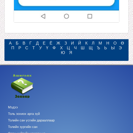
А
Б
В
Г
Д
Е
Ё
Ж
З
И
Й
К
Л
М
Н
О
Ө
П
Р
С
Т
У
Ү
Ф
Х
Ц
Ч
Ш
Щ
Ъ
Ь
Ы
Э
Ю
Я
Мэдээ
Толь зохиох арга зүй
Толийн сан үсгийн дарааллаар
Толийн зургийн сан