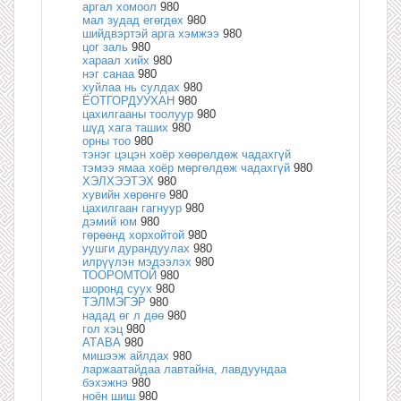
аргал хомоол
980
мал зудад егөгдөх
980
шийдвэртэй арга хэмжээ
980
цог заль
980
хараал хийх
980
нэг санаа
980
хуйлаа нь сулдах
980
ЁОТГОРДУУХАН
980
цахилгааны тоолуур
980
шүд хага таших
980
орны тоо
980
тэнэг цэцэн хоёр хөөрөлдөж чадахгүй
тэмээ ямаа хоёр мөргөлдөж чадахгүй
980
ХЭЛХЭЭТЭХ
980
хувийн хөрөнгө
980
цахилгаан гагнуур
980
дэмий юм
980
гөрөөнд хорхойтой
980
уушги дурандуулах
980
илрүүлэн мэдээлэх
980
ТООРОМТОЙ
980
шоронд суух
980
ТЭЛМЭГЭР
980
надад өг л дөө
980
гол хэц
980
АТАВА
980
мишээж айлдах
980
ларжаатайдаа лавтайна, лавдуундаа
бэхэжнэ
980
ноён шиш
980