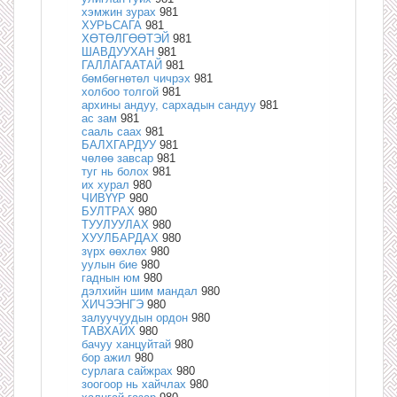
хэмжин зурах
981
ХУРЬСАГА
981
ХӨТӨЛГӨӨТЭЙ
981
ШАВДУУХАН
981
ГАЛЛАГААТАЙ
981
бөмбөгнөтөл чичрэх
981
холбоо толгой
981
архины андуу, сархадын сандуу
981
ас зам
981
сааль саах
981
БАЛХГАРДУУ
981
чөлөө завсар
981
туг нь болох
981
их хурал
980
ЧИВҮҮР
980
БУЛТРАХ
980
ТУУЛУУЛАХ
980
ХУУЛБАРДАХ
980
зүрх өөхлөх
980
уулын бие
980
гаднын юм
980
дэлхийн шим мандал
980
ХИЧЭЭНГЭ
980
залуучуудын ордон
980
ТАВХАЙХ
980
бачуу ханцуйтай
980
бор ажил
980
сурлага сайжрах
980
зоогоор нь хайчлах
980