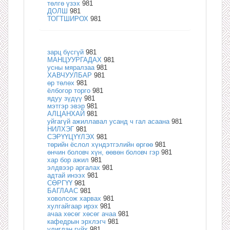
төлгө үзэх
981
ДОЛШ
981
ТОГТШИРОХ
981
зарц бүсгүй
981
МАНЦУУРГАДАХ
981
усны мяралзаа
981
ХАВЧУУЛБАР
981
өр төлөх
981
ёлбогор торго
981
ядуу зүдүү
981
мэтгэр эвэр
981
АЛЦАНХАЙ
981
уйгагүй ажиллавал усанд ч гал асаана
981
НИЛХЭГ
981
СЭРҮҮЦҮҮЛЭХ
981
төрийн ёслол хүндэтгэлийн өргөө
981
өнчин боловч хүн, өөвөн боловч гэр
981
хар бор ажил
981
элдвээр аргалах
981
адтай инээх
981
СӨРГҮҮ
981
БАГЛААС
981
ховолсож харвах
981
хулгайгаар ирэх
981
ачаа хөсөг хөсөг ачаа
981
кафедрын эрхлэгч
981
улиглан гуйх
981