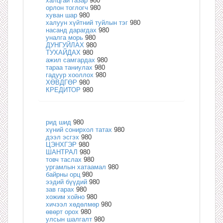
халцгай газар
980
орлон тоглогч
980
хуван шар
980
халуун хүйтний туйлын тэг
980
насанд дарагдах
980
уналга морь
980
ДУНГУЙЛАХ
980
ТУХАЙДАХ
980
ажил самгардах
980
тараа таниулах
980
гадуур хооллох
980
ХӨВДГӨР
980
КРЕДИТОР
980
рид шид
980
хүний сонирхол татах
980
дээл эсгэх
980
ЦЭНХГЭР
980
ШАНТРАЛ
980
товч таслах
980
ургамлын хатаамал
980
байрны орц
980
ээдий бүүдий
980
зав гарах
980
хожим хойно
980
хичээл хөдөлмөр
980
өвөрт орох
980
улсын шалгалт
980