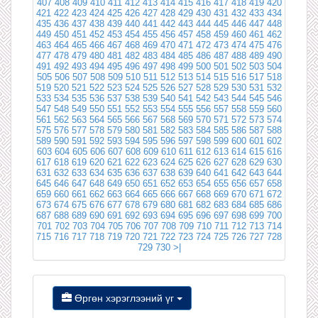
407
408
409
410
411
412
413
414
415
416
417
418
419
420
421
422
423
424
425
426
427
428
429
430
431
432
433
434
435
436
437
438
439
440
441
442
443
444
445
446
447
448
449
450
451
452
453
454
455
456
457
458
459
460
461
462
463
464
465
466
467
468
469
470
471
472
473
474
475
476
477
478
479
480
481
482
483
484
485
486
487
488
489
490
491
492
493
494
495
496
497
498
499
500
501
502
503
504
505
506
507
508
509
510
511
512
513
514
515
516
517
518
519
520
521
522
523
524
525
526
527
528
529
530
531
532
533
534
535
536
537
538
539
540
541
542
543
544
545
546
547
548
549
550
551
552
553
554
555
556
557
558
559
560
561
562
563
564
565
566
567
568
569
570
571
572
573
574
575
576
577
578
579
580
581
582
583
584
585
586
587
588
589
590
591
592
593
594
595
596
597
598
599
600
601
602
603
604
605
606
607
608
609
610
611
612
613
614
615
616
617
618
619
620
621
622
623
624
625
626
627
628
629
630
631
632
633
634
635
636
637
638
639
640
641
642
643
644
645
646
647
648
649
650
651
652
653
654
655
656
657
658
659
660
661
662
663
664
665
666
667
668
669
670
671
672
673
674
675
676
677
678
679
680
681
682
683
684
685
686
687
688
689
690
691
692
693
694
695
696
697
698
699
700
701
702
703
704
705
706
707
708
709
710
711
712
713
714
715
716
717
718
719
720
721
722
723
724
725
726
727
728
729
730
>|
Өргөн хэрэглээний үг