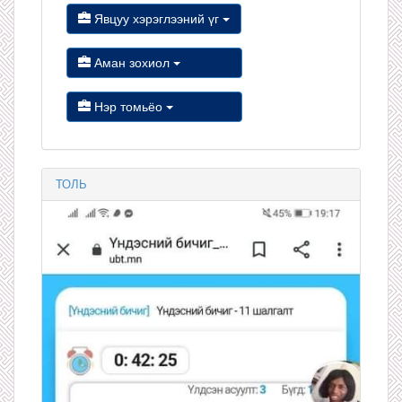
Явцуу хэрэглээний үг
Аман зохиол
Нэр томьёо
ТОЛЬ