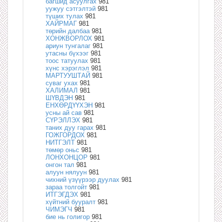
багшид асуулгах
981
уужуу сэтгэлтэй
981
түших тулах
981
ХАЙРМАГ
981
төрийн далбаа
981
ХОНЖВОРЛОХ
981
ариун тунгалаг
981
утасны бүхээг
981
тоос татуулах
981
хүнс хэрэглэл
981
МАРТУУШТАЙ
981
суваг ухах
981
ХАЛИМАЛ
981
ШҮВДЭН
981
ЕНХӨРДҮҮХЭН
981
усны ай сав
981
СҮРЭЛЛЭХ
981
таних дуу гарах
981
ГОЖГОРДОХ
981
НИТГЭЛТ
981
төмөр оньс
981
ЛОНХОНЦОР
981
онгон тал
981
алуун нялуун
981
чихний үзүүрээр дуулах
981
зараа толгойт
981
ИТГЭГДЭХ
981
хүйтний бууралт
981
ЧИМЭГЧ
981
бие нь голигор
981