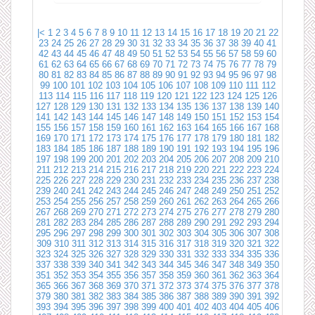
|<
1
2
3
4
5
6
7
8
9
10
11
12
13
14
15
16
17
18
19
20
21
22
23
24
25
26
27
28
29
30
31
32
33
34
35
36
37
38
39
40
41
42
43
44
45
46
47
48
49
50
51
52
53
54
55
56
57
58
59
60
61
62
63
64
65
66
67
68
69
70
71
72
73
74
75
76
77
78
79
80
81
82
83
84
85
86
87
88
89
90
91
92
93
94
95
96
97
98
99
100
101
102
103
104
105
106
107
108
109
110
111
112
113
114
115
116
117
118
119
120
121
122
123
124
125
126
127
128
129
130
131
132
133
134
135
136
137
138
139
140
141
142
143
144
145
146
147
148
149
150
151
152
153
154
155
156
157
158
159
160
161
162
163
164
165
166
167
168
169
170
171
172
173
174
175
176
177
178
179
180
181
182
183
184
185
186
187
188
189
190
191
192
193
194
195
196
197
198
199
200
201
202
203
204
205
206
207
208
209
210
211
212
213
214
215
216
217
218
219
220
221
222
223
224
225
226
227
228
229
230
231
232
233
234
235
236
237
238
239
240
241
242
243
244
245
246
247
248
249
250
251
252
253
254
255
256
257
258
259
260
261
262
263
264
265
266
267
268
269
270
271
272
273
274
275
276
277
278
279
280
281
282
283
284
285
286
287
288
289
290
291
292
293
294
295
296
297
298
299
300
301
302
303
304
305
306
307
308
309
310
311
312
313
314
315
316
317
318
319
320
321
322
323
324
325
326
327
328
329
330
331
332
333
334
335
336
337
338
339
340
341
342
343
344
345
346
347
348
349
350
351
352
353
354
355
356
357
358
359
360
361
362
363
364
365
366
367
368
369
370
371
372
373
374
375
376
377
378
379
380
381
382
383
384
385
386
387
388
389
390
391
392
393
394
395
396
397
398
399
400
401
402
403
404
405
406