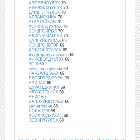
ХӨРӨВЖҮҮЛЭХ
70
БӨНЖИЛЗҮҮЛЭХ
70
ЦҮРДГЭНҮҮЛЭХ
70
ХЯЛАЙСХИЙХ
70
АТААТАЙХАН
70
ХОНХИЛЗУУЛАХ
70
СОНДГОЙРОЛ
70
АДИСЛАМАГЛАХ
70
ЦУЛГУЙДУУЛАХ
69
СОНДГОЙВТОР
69
ХОЛТОЛЗУУЛАХ
69
дуулгар муутай охин
69
ХИЙСВЭРДҮҮЛЭХ
69
ЗОШ
69
хүчээ нягтруулах
69
НАЙЗАЛЦГААХ
69
БӨРЗГӨРДҮҮХЭН
69
АРИЛАХ
69
ЦУРАМДУУЛАХ
69
ИЛҮҮДЭСХИЙХ
69
АНИС
69
БАЛЛУУРДУУЛАХ
68
балин тахил
68
СОЛЬЦОЛ
68
ХОЙХНОДУУХАН
68
ЭЭВЭРЛҮҮЛЭХ
68