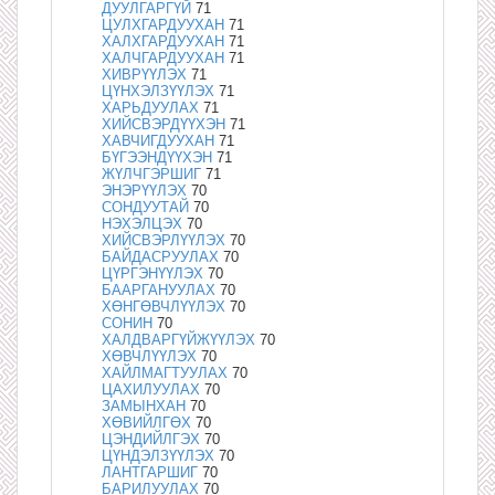
ДУУЛГАРГҮЙ
71
ЦУЛХГАРДУУХАН
71
ХАЛХГАРДУУХАН
71
ХАЛЧГАРДУУХАН
71
ХИВРҮҮЛЭХ
71
ЦҮНХЭЛЗҮҮЛЭХ
71
ХАРЬДУУЛАХ
71
ХИЙСВЭРДҮҮХЭН
71
ХАВЧИГДУУХАН
71
БҮГЭЭНДҮҮХЭН
71
ЖҮЛЧГЭРШИГ
71
ЭНЭРҮҮЛЭХ
70
СОНДУУТАЙ
70
НЭХЭЛЦЭХ
70
ХИЙСВЭРЛҮҮЛЭХ
70
БАЙДАСРУУЛАХ
70
ЦҮРГЭНҮҮЛЭХ
70
БААРГАНУУЛАХ
70
ХӨНГӨВЧЛҮҮЛЭХ
70
СОНИН
70
ХАЛДВАРГҮЙЖҮҮЛЭХ
70
ХӨВЧЛҮҮЛЭХ
70
ХАЙЛМАГТУУЛАХ
70
ЦАХИЛУУЛАХ
70
ЗАМЫНХАН
70
ХӨВИЙЛГӨХ
70
ЦЭНДИЙЛГЭХ
70
ЦҮНДЭЛЗҮҮЛЭХ
70
ЛАНТГАРШИГ
70
БАРИЛУУЛАХ
70