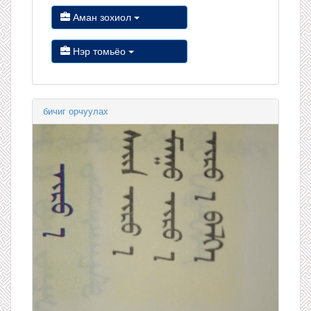
Аман зохиол
Нэр томьёо
бичиг орчуулах