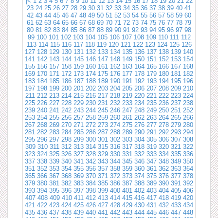
|<
1
2
3
4
5
6
7
8
9
10
11
12
13
14
15
16
17
18
19
20
21
22
23
24
25
26
27
28
29
30
31
32
33
34
35
36
37
38
39
40
41
42
43
44
45
46
47
48
49
50
51
52
53
54
55
56
57
58
59
60
61
62
63
64
65
66
67
68
69
70
71
72
73
74
75
76
77
78
79
80
81
82
83
84
85
86
87
88
89
90
91
92
93
94
95
96
97
98
99
100
101
102
103
104
105
106
107
108
109
110
111
112
113
114
115
116
117
118
119
120
121
122
123
124
125
126
127
128
129
130
131
132
133
134
135
136
137
138
139
140
141
142
143
144
145
146
147
148
149
150
151
152
153
154
155
156
157
158
159
160
161
162
163
164
165
166
167
168
169
170
171
172
173
174
175
176
177
178
179
180
181
182
183
184
185
186
187
188
189
190
191
192
193
194
195
196
197
198
199
200
201
202
203
204
205
206
207
208
209
210
211
212
213
214
215
216
217
218
219
220
221
222
223
224
225
226
227
228
229
230
231
232
233
234
235
236
237
238
239
240
241
242
243
244
245
246
247
248
249
250
251
252
253
254
255
256
257
258
259
260
261
262
263
264
265
266
267
268
269
270
271
272
273
274
275
276
277
278
279
280
281
282
283
284
285
286
287
288
289
290
291
292
293
294
295
296
297
298
299
300
301
302
303
304
305
306
307
308
309
310
311
312
313
314
315
316
317
318
319
320
321
322
323
324
325
326
327
328
329
330
331
332
333
334
335
336
337
338
339
340
341
342
343
344
345
346
347
348
349
350
351
352
353
354
355
356
357
358
359
360
361
362
363
364
365
366
367
368
369
370
371
372
373
374
375
376
377
378
379
380
381
382
383
384
385
386
387
388
389
390
391
392
393
394
395
396
397
398
399
400
401
402
403
404
405
406
407
408
409
410
411
412
413
414
415
416
417
418
419
420
421
422
423
424
425
426
427
428
429
430
431
432
433
434
435
436
437
438
439
440
441
442
443
444
445
446
447
448