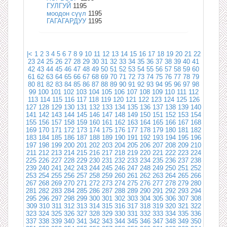
ГУЛГУЙ
1195
моодон сүүл
1195
ГАГАГАРДУУ
1195
|<
1
2
3
4
5
6
7
8
9
10
11
12
13
14
15
16
17
18
19
20
21
22
23
24
25
26
27
28
29
30
31
32
33
34
35
36
37
38
39
40
41
42
43
44
45
46
47
48
49
50
51
52
53
54
55
56
57
58
59
60
61
62
63
64
65
66
67
68
69
70
71
72
73
74
75
76
77
78
79
80
81
82
83
84
85
86
87
88
89
90
91
92
93
94
95
96
97
98
99
100
101
102
103
104
105
106
107
108
109
110
111
112
113
114
115
116
117
118
119
120
121
122
123
124
125
126
127
128
129
130
131
132
133
134
135
136
137
138
139
140
141
142
143
144
145
146
147
148
149
150
151
152
153
154
155
156
157
158
159
160
161
162
163
164
165
166
167
168
169
170
171
172
173
174
175
176
177
178
179
180
181
182
183
184
185
186
187
188
189
190
191
192
193
194
195
196
197
198
199
200
201
202
203
204
205
206
207
208
209
210
211
212
213
214
215
216
217
218
219
220
221
222
223
224
225
226
227
228
229
230
231
232
233
234
235
236
237
238
239
240
241
242
243
244
245
246
247
248
249
250
251
252
253
254
255
256
257
258
259
260
261
262
263
264
265
266
267
268
269
270
271
272
273
274
275
276
277
278
279
280
281
282
283
284
285
286
287
288
289
290
291
292
293
294
295
296
297
298
299
300
301
302
303
304
305
306
307
308
309
310
311
312
313
314
315
316
317
318
319
320
321
322
323
324
325
326
327
328
329
330
331
332
333
334
335
336
337
338
339
340
341
342
343
344
345
346
347
348
349
350