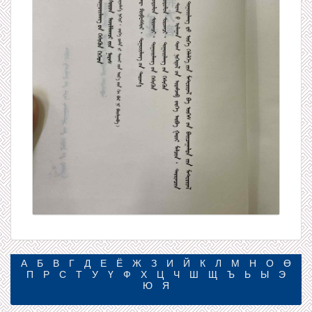
А
Б
В
Г
Д
Е
Ё
Ж
З
И
Й
К
Л
М
Н
О
Ө
П
Р
С
Т
У
Ү
Ф
Х
Ц
Ч
Ш
Щ
Ъ
Ь
Ы
Э
Ю
Я