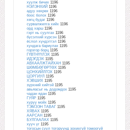
хуулж бичих
1196
НЭЛЭНХИЙ
1196
адуу хөхрөх
1196
боос болох
1196
хөгц будаг
1196
сурвалжилга хийх
1196
орд харш
1196
гэрт нь суулгах
1196
бүсэлхий хүрсэн
1196
ёслол хүндэтгэл
1196
хундага бариулах
1195
горзгор борц
1195
ГҮВТНҮҮЛЭХ
1195
ИДЭГДЭХ
1195
АВХААЛЖТАЙХАН
1195
ШӨМБӨГӨРТӨХ
1195
ЦОНХИЙЛГОХ
1195
ЦОРГИУЛ
1195
ХЭВШИХ
1195
зүрхний хийтэй
1195
авьяасыг нь додомдох
1195
чадан ядан
1195
ГУЯР
1195
хуруу мойх
1195
ТЭМЭЭН ТАВАГ
1195
ХЯВАХ
1195
ААРСАН
1195
БУЛГААЛАХ
1195
хууч үг
1195
тогосын сүүл тогоруунд зохихгүй томоогүй