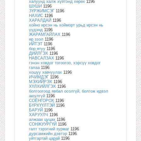
халуунд халж хүйтэнд хөрөх
1196
ШУШИ
1196
ЗҮРЖИМСЭГ
1196
НАХИС
1196
ХАРАЛДАЙ
1196
хойно ирсэн нь хойморт урьд ирсэн нь
үүдэнд
1196
ЖАРАМГАЙЛАХ
1196
өр зээл
1196
ИЙТЭТ
1196
бор ятуу
1196
ДИЙЛГЭХ
1196
НАВСАЛЗАХ
1196
гэнэн ховдог тогоогоо, хэрсүү ховдог
галаа
1196
хошуу хавчуулах
1196
ИЧИМДЭГ
1196
МЭХИЙРЭХ
1196
ХҮЛХИЙЛГЭХ
1196
болгоогоод явбал осолгүй, болгож идвэл
аюулгүй
1196
СОЁНГОРОХ
1196
БҮРХҮҮЛТЭЙ
1196
БАРУЙ
1196
ХАРУУЛЧ
1196
алжаах цуцах
1196
СОНЖУУРГҮЙ
1196
галт тэрэгний зурмаг
1196
дурсамжийн дэвтэр
1196
уйтгартай царай
1196