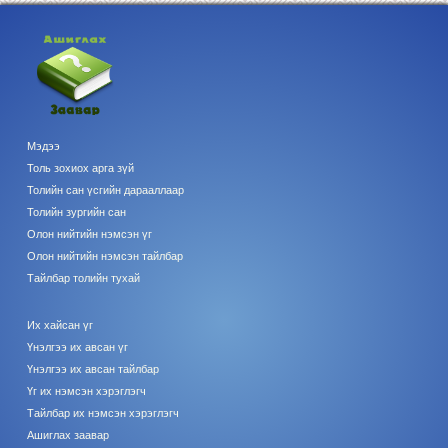
Мэдээ
Толь зохиох арга зүй
Толийн сан үсгийн дарааллаар
Толийн зургийн сан
Олон нийтийн нэмсэн үг
Олон нийтийн нэмсэн тайлбар
Тайлбар толийн тухай
Их хайсан үг
Үнэлгээ их авсан үг
Үнэлгээ их авсан тайлбар
Үг их нэмсэн хэрэглэгч
Тайлбар их нэмсэн хэрэглэгч
Ашиглах заавар