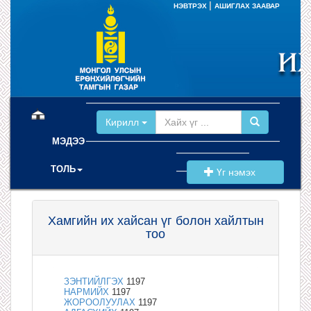
|
НЭВТРЭХ
АШИГЛАХ ЗААВАР
(current)
Кирилл
МЭДЭЭ
ТОЛЬ
Үг нэмэх
Хамгийн их хайсан үг болон хайлтын
тоо
ЗЭНТИЙЛГЭХ
1197
НАРМИЙХ
1197
ЖОРООЛУУЛАХ
1197