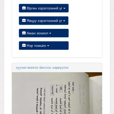
Өргөн хэрэглээний үг
Явцуу хэрэглээний үг
Аман зохиол
Нэр томьёо
хуучин монгол бичгээс хөрвүүлэх