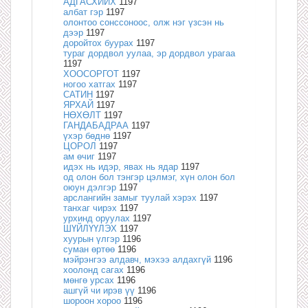
АДГАСХИЙХ
1197
албат гэр
1197
олонтоо сонссоноос, олж нэг үзсэн нь
дээр
1197
доройтох буурах
1197
тураг дордвол уулаа, эр дордвол урагаа
1197
ХООСОРГОТ
1197
ногоо хатгах
1197
САТИН
1197
ЯРХАЙ
1197
НӨХӨЛТ
1197
ГАНДАБАДРАА
1197
үхэр бөднө
1197
ЦОРОЛ
1197
ам өчиг
1197
идэх нь идэр, явах нь ядар
1197
од олон бол тэнгэр цэлмэг, хүн олон бол
оюун дэлгэр
1197
арслангийн замыг туулай хэрэх
1197
танхаг чирэх
1197
урхинд оруулах
1197
ШҮЙЛҮҮЛЭХ
1197
хуурын үлгэр
1196
суман өртөө
1196
мэйрэнгээ алдавч, мэхээ алдахгүй
1196
хоолонд сагах
1196
мөнгө урсах
1196
ашгүй чи ирэв үү
1196
шороон хороо
1196