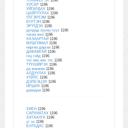
ҮЛЖИЙЛГЭХ
1196
ХУСАР
1196
УЙГАРДАХ
1196
ЦАЙРУУЛАХ
1196
ҮЛГЭРЛЭМ
1196
БҮЛТЭН
1196
ЭРҮҮДЭХ
1196
дундад зууны түүх
1196
тахиа жил
1196
ХАЗААРТАЙ
1196
МУШГИМАЛ
1196
наргиа даргиа
1196
ДАВАМГАЙ
1196
гоц гойд
1196
тос өөх өөх тос
1196
ТҮҮХИЙРЭХ
1196
да жанжин
1196
АЛДУУЛАХ
1196
ХҮЙЛС
1196
ДЭЛБЭЦЭХ
1196
ИРШИХ
1196
даандаа
1196
ХИЕН
1196
САРХИАТАХ
1196
ХАТААЛГА
1196
уг эх
1196
БУЛХДАС
1196