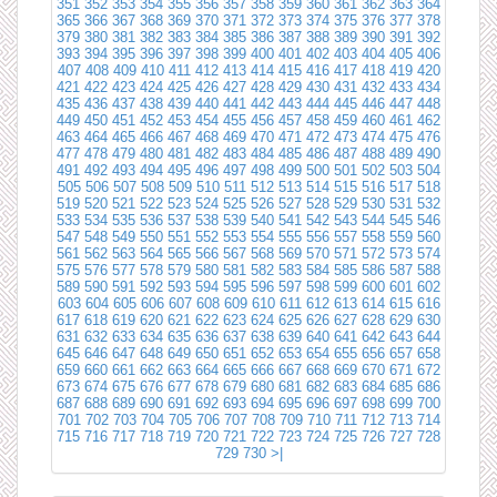
351
352
353
354
355
356
357
358
359
360
361
362
363
364
365
366
367
368
369
370
371
372
373
374
375
376
377
378
379
380
381
382
383
384
385
386
387
388
389
390
391
392
393
394
395
396
397
398
399
400
401
402
403
404
405
406
407
408
409
410
411
412
413
414
415
416
417
418
419
420
421
422
423
424
425
426
427
428
429
430
431
432
433
434
435
436
437
438
439
440
441
442
443
444
445
446
447
448
449
450
451
452
453
454
455
456
457
458
459
460
461
462
463
464
465
466
467
468
469
470
471
472
473
474
475
476
477
478
479
480
481
482
483
484
485
486
487
488
489
490
491
492
493
494
495
496
497
498
499
500
501
502
503
504
505
506
507
508
509
510
511
512
513
514
515
516
517
518
519
520
521
522
523
524
525
526
527
528
529
530
531
532
533
534
535
536
537
538
539
540
541
542
543
544
545
546
547
548
549
550
551
552
553
554
555
556
557
558
559
560
561
562
563
564
565
566
567
568
569
570
571
572
573
574
575
576
577
578
579
580
581
582
583
584
585
586
587
588
589
590
591
592
593
594
595
596
597
598
599
600
601
602
603
604
605
606
607
608
609
610
611
612
613
614
615
616
617
618
619
620
621
622
623
624
625
626
627
628
629
630
631
632
633
634
635
636
637
638
639
640
641
642
643
644
645
646
647
648
649
650
651
652
653
654
655
656
657
658
659
660
661
662
663
664
665
666
667
668
669
670
671
672
673
674
675
676
677
678
679
680
681
682
683
684
685
686
687
688
689
690
691
692
693
694
695
696
697
698
699
700
701
702
703
704
705
706
707
708
709
710
711
712
713
714
715
716
717
718
719
720
721
722
723
724
725
726
727
728
729
730
>|