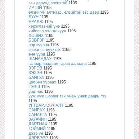
зан дарууд зохихгүй
1195
ИРТЭЙ
1195
өлзийгүй алтнаас, өлзийтэй зэс дээр
1195
БҮҮН
1195
ЯРАЛЖ
1195
хэрэглээний үнэ
1195
хийсвэр ухагдахуун
1195
ХӨШИХ
1195
БЭВГЭР
1195
өөр зуураа
1195
зовхи нь нуухтах
1195
өнө үүрд
1195
ШАНААДАХ
1195
галаар наадвал гараа халаана
1195
ЗЭРЭВ
1195
ЗЭХЭЭ
1195
БАЙГУА
1195
цөлбөн хураах
1195
ГЭЭШ
1195
урд нас
1195
ууж ууж шорвог гэх унаж унаж даарь гэх
1195
УГТВАРЖУУЛАЛТ
1195
САЙРАХ
1195
САНАЛГА
1195
ЗАГАЧИН
1195
ДАРГИАХ
1195
ТОЙМИЙ
1195
дээр үе
1195
ХЭРВЭЭР
1195