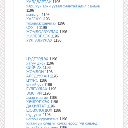
ХАЛДВАРТАЙ
1196
харц хүн архи уувал хаантай адил санана
1196
амны ус
1196
ХАГЛАХ
1196
тохойлж хайчлах
1196
СУУГЧ
1196
ЖОМБОЛЗУУЛАХ
1196
ЖИЛБЭРХЭХ
1196
УУЛГАЛУУЛАХ
1196
ЦҮДГЭРДЭХ
1196
хатуу диск
1196
СИЙЧИХ
1196
ЖОМБОН
1196
АЛСДУУХАН
1196
ЦҮҮРС
1196
үений уут
1196
ГУЛГУУЛАХ
1196
ЭМСГИЙ
1196
амар жаргал
1196
ХӨШҮҮРХЭХ
1196
ДАХИЛТАТ
1196
ШОВХЛОГДОХ
1196
нүд ухах
1196
ногоон хүрэлзгэнэ
1196
ухаангүй хүнд үг хэлэх ёроолгүй саванд
ус хийх хоёр адил
1196