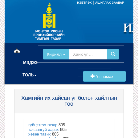
|
НЭВТРЭХ
АШИГЛАХ ЗААВАР
(current)
Кирилл
МЭДЭЭ
ТОЛЬ
Үг нэмэх
Хамгийн их хайсан үг болон хайлтын
тоо
гүйцэтгэх газар
805
тачаангуй харах
805
хөвөн тавих
805