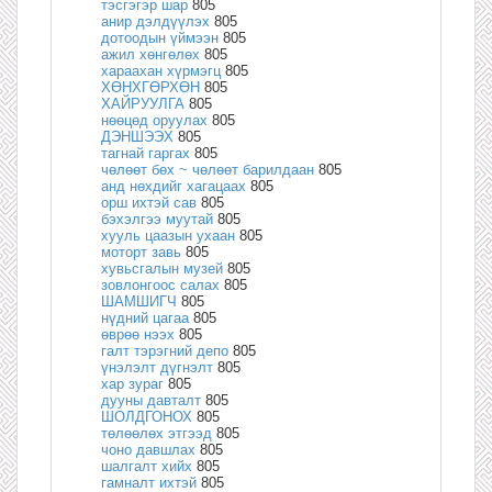
тэсгэгэр шар
805
анир дэлдүүлэх
805
дотоодын үймээн
805
ажил хөнгөлөх
805
хараахан хүрмэгц
805
ХӨНХГӨРХӨН
805
ХАЙРУУЛГА
805
нөөцөд оруулах
805
ДЭНШЭЭХ
805
тагнай гаргах
805
чөлөөт бөх ~ чөлөөт барилдаан
805
анд нөхдийг хагацаах
805
орш ихтэй сав
805
бэхэлгээ муутай
805
хууль цаазын ухаан
805
моторт завь
805
хувьсгалын музей
805
зовлонгоос салах
805
ШАМШИГЧ
805
нүдний цагаа
805
өврөө нээх
805
галт тэрэгний депо
805
үнэлэлт дүгнэлт
805
хар зураг
805
дууны давталт
805
ШОЛДГОНОХ
805
төлөөлөх этгээд
805
чоно давшлах
805
шалгалт хийх
805
гамналт ихтэй
805