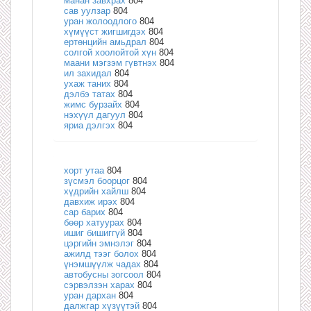
манан завхрах
804
сав уулзар
804
уран жолоодлого
804
хүмүүст жигшигдэх
804
ертөнцийн амьдрал
804
солгой хоолойтой хүн
804
маани мэгзэм гүвтнэх
804
ил захидал
804
ухаж таних
804
дэлбэ татах
804
жимс бурзайх
804
нэхүүл дагуул
804
яриа дэлгэх
804
хорт утаа
804
зүсмэл боорцог
804
хүдрийн хайлш
804
давхиж ирэх
804
сар барих
804
бөөр хатуурах
804
ишиг бишиггүй
804
цэргийн эмнэлэг
804
ажилд тээг болох
804
үнэмшүүлж чадах
804
автобусны зогсоол
804
сэрвэлзэн харах
804
уран дархан
804
далжгар хүзүүтэй
804