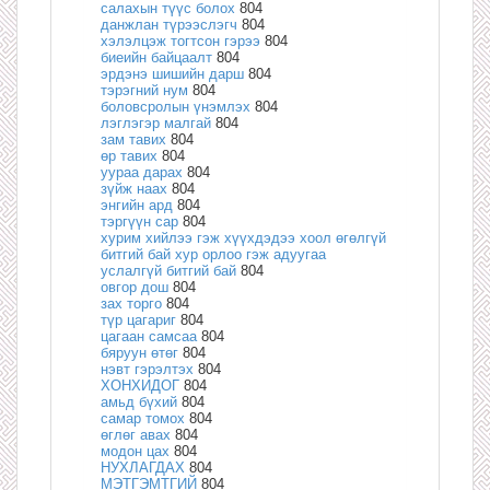
салахын түүс болох
804
данжлан түрээслэгч
804
хэлэлцэж тогтсон гэрээ
804
биеийн байцаалт
804
эрдэнэ шишийн дарш
804
тэрэгний нум
804
боловсролын үнэмлэх
804
лэглэгэр малгай
804
зам тавих
804
өр тавих
804
уураа дарах
804
зүйж наах
804
энгийн ард
804
тэргүүн сар
804
хурим хийлээ гэж хүүхдэдээ хоол өгөлгүй
битгий бай хур орлоо гэж адуугаа
услалгүй битгий бай
804
овгор дош
804
зах торго
804
түр цагариг
804
цагаан самсаа
804
бяруун өтөг
804
нэвт гэрэлтэх
804
ХОНХИДОГ
804
амьд бүхий
804
самар томох
804
өглөг авах
804
модон цах
804
НУХЛАГДАХ
804
МЭТГЭМТГИЙ
804