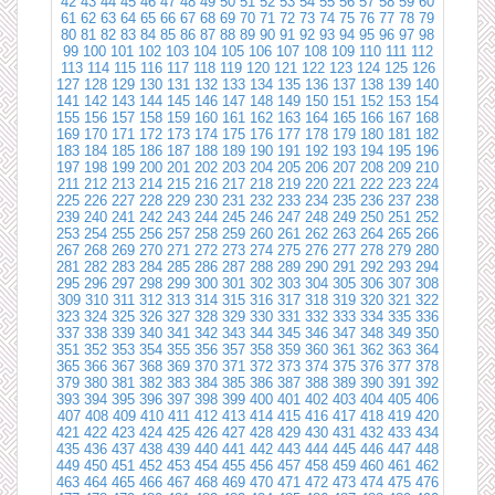
42
43
44
45
46
47
48
49
50
51
52
53
54
55
56
57
58
59
60
61
62
63
64
65
66
67
68
69
70
71
72
73
74
75
76
77
78
79
80
81
82
83
84
85
86
87
88
89
90
91
92
93
94
95
96
97
98
99
100
101
102
103
104
105
106
107
108
109
110
111
112
113
114
115
116
117
118
119
120
121
122
123
124
125
126
127
128
129
130
131
132
133
134
135
136
137
138
139
140
141
142
143
144
145
146
147
148
149
150
151
152
153
154
155
156
157
158
159
160
161
162
163
164
165
166
167
168
169
170
171
172
173
174
175
176
177
178
179
180
181
182
183
184
185
186
187
188
189
190
191
192
193
194
195
196
197
198
199
200
201
202
203
204
205
206
207
208
209
210
211
212
213
214
215
216
217
218
219
220
221
222
223
224
225
226
227
228
229
230
231
232
233
234
235
236
237
238
239
240
241
242
243
244
245
246
247
248
249
250
251
252
253
254
255
256
257
258
259
260
261
262
263
264
265
266
267
268
269
270
271
272
273
274
275
276
277
278
279
280
281
282
283
284
285
286
287
288
289
290
291
292
293
294
295
296
297
298
299
300
301
302
303
304
305
306
307
308
309
310
311
312
313
314
315
316
317
318
319
320
321
322
323
324
325
326
327
328
329
330
331
332
333
334
335
336
337
338
339
340
341
342
343
344
345
346
347
348
349
350
351
352
353
354
355
356
357
358
359
360
361
362
363
364
365
366
367
368
369
370
371
372
373
374
375
376
377
378
379
380
381
382
383
384
385
386
387
388
389
390
391
392
393
394
395
396
397
398
399
400
401
402
403
404
405
406
407
408
409
410
411
412
413
414
415
416
417
418
419
420
421
422
423
424
425
426
427
428
429
430
431
432
433
434
435
436
437
438
439
440
441
442
443
444
445
446
447
448
449
450
451
452
453
454
455
456
457
458
459
460
461
462
463
464
465
466
467
468
469
470
471
472
473
474
475
476