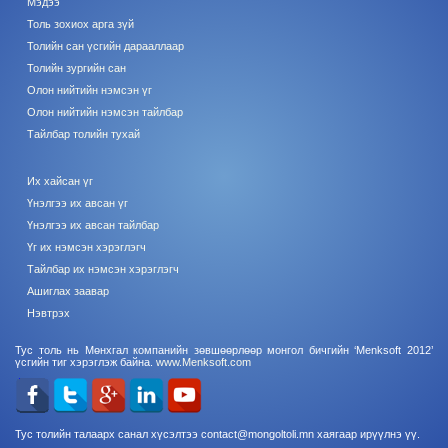
Мэдээ
Толь зохиох арга зүй
Толийн сан үсгийн дарааллаар
Толийн зургийн сан
Олон нийтийн нэмсэн үг
Олон нийтийн нэмсэн тайлбар
Тайлбар толийн тухай
Их хайсан үг
Үнэлгээ их авсан үг
Үнэлгээ их авсан тайлбар
Үг их нэмсэн хэрэглэгч
Тайлбар их нэмсэн хэрэглэгч
Ашиглах заавар
Нэвтрэх
Тус толь нь Мөнхгал компанийн зөвшөөрлөөр монгол бичгийн ‘Menksoft 2012’
үсгийн тиг хэрэглэж байна.
www.Menksoft.com
Тус толийн талаарх санал хүсэлтээ contact@mongoltoli.mn хаягаар ирүүлнэ үү.