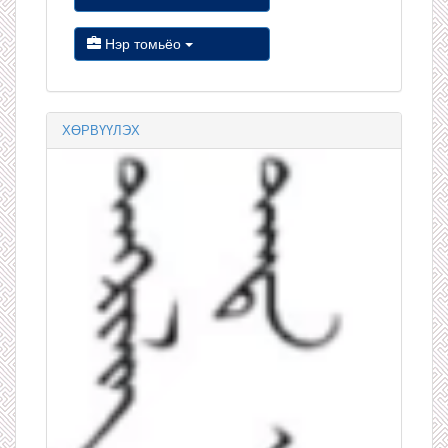
Нэр томьёо
ХӨРВҮҮЛЭХ