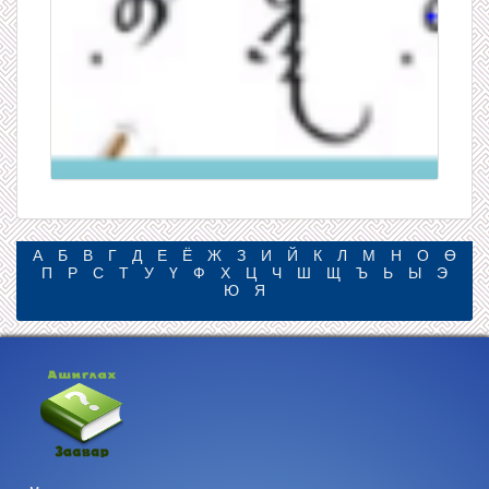
А
Б
В
Г
Д
Е
Ё
Ж
З
И
Й
К
Л
М
Н
О
Ө
П
Р
С
Т
У
Ү
Ф
Х
Ц
Ч
Ш
Щ
Ъ
Ь
Ы
Э
Ю
Я