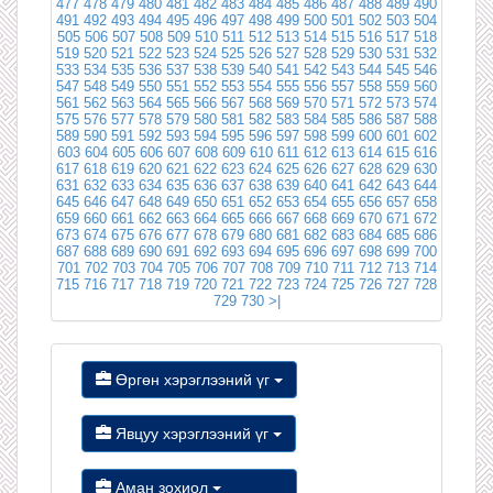
477
478
479
480
481
482
483
484
485
486
487
488
489
490
491
492
493
494
495
496
497
498
499
500
501
502
503
504
505
506
507
508
509
510
511
512
513
514
515
516
517
518
519
520
521
522
523
524
525
526
527
528
529
530
531
532
533
534
535
536
537
538
539
540
541
542
543
544
545
546
547
548
549
550
551
552
553
554
555
556
557
558
559
560
561
562
563
564
565
566
567
568
569
570
571
572
573
574
575
576
577
578
579
580
581
582
583
584
585
586
587
588
589
590
591
592
593
594
595
596
597
598
599
600
601
602
603
604
605
606
607
608
609
610
611
612
613
614
615
616
617
618
619
620
621
622
623
624
625
626
627
628
629
630
631
632
633
634
635
636
637
638
639
640
641
642
643
644
645
646
647
648
649
650
651
652
653
654
655
656
657
658
659
660
661
662
663
664
665
666
667
668
669
670
671
672
673
674
675
676
677
678
679
680
681
682
683
684
685
686
687
688
689
690
691
692
693
694
695
696
697
698
699
700
701
702
703
704
705
706
707
708
709
710
711
712
713
714
715
716
717
718
719
720
721
722
723
724
725
726
727
728
729
730
>|
Өргөн хэрэглээний үг
Явцуу хэрэглээний үг
Аман зохиол