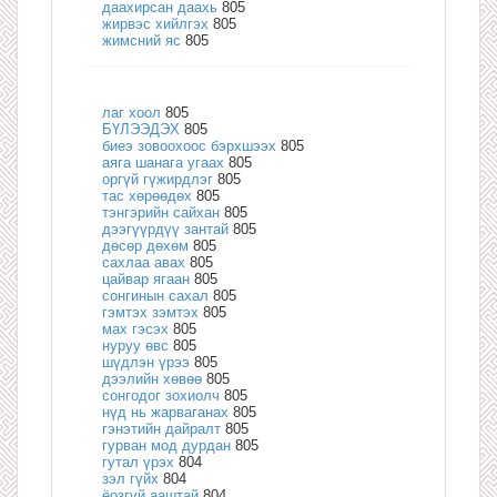
даахирсан даахь
805
жирвэс хийлгэх
805
жимсний яс
805
лаг хоол
805
БҮЛЭЭДЭХ
805
биеэ зовоохоос бэрхшээх
805
аяга шанага угаах
805
оргүй гүжирдлэг
805
тас хөрөөдөх
805
тэнгэрийн сайхан
805
дээгүүрдүү зантай
805
дөсөр дөхөм
805
сахлаа авах
805
цайвар ягаан
805
сонгинын сахал
805
гэмтэх зэмтэх
805
мах гэсэх
805
нуруу өвс
805
шүдлэн үрээ
805
дээлийн хөвөө
805
сонгодог зохиолч
805
нүд нь жарваганах
805
гэнэтийн дайралт
805
гурван мод дурдан
805
гутал үрэх
804
зэл гүйх
804
ёозгүй ааштай
804