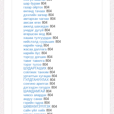
шар бурам
804
газар ойртох
804
өнгөнд тачаах
804
дээлийн загвар
804
амтархан чагнах
804
амсаж өгөх
804
ажилд шахагдах
804
унадаг дугуй
804
өгөршсөн мод
804
хашаа тулгуурдах
804
нийслэлд суурьших
804
нарийн чанд
804
жасаа даллага
804
нарийн бүс
804
тэрсүү догшин
804
тавиг тавилга
804
тэрэг түлээ
804
ШУДАРГАШИХ
804
соёлжих танхим
804
ургалтын хугацаа
804
ГУЛДГАНУУЛАХ
804
сонгино арилгах
804
дэгээдэн гогодох
804
ШАМДАМГАЙ
804
чимээ аяардах
804
андуу санах
804
гэрийн гадна
804
ШӨВХӨЛЗҮҮЛЭХ
804
сайн үйл хийх
804