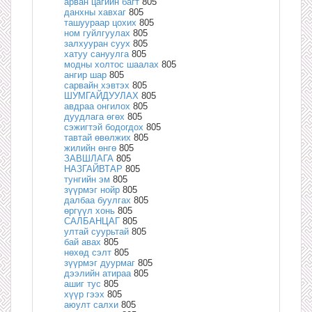
арван цагийн багт
805
данхны хавхаг
805
ташуураар цохих
805
ном гуйлгуулах
805
залхууран суух
805
хатуу сануулга
805
модны холтос шаалах
805
ангир шар
805
сарвайн хэвтэх
805
ШУМГАЙДУУЛАХ
805
авдраа онгилох
805
дуудлага өгөх
805
сэжигтэй бодогдох
805
тавтай өвөлжих
805
жилийн өнгө
805
ЗАВШЛАГА
805
НАЗГАЙВТАР
805
тунгийн эм
805
зүүрмэг нойр
805
далбаа буулгах
805
өргүүл хонь
805
САЛБАНЦАГ
805
ултай суурьтай
805
бай авах
805
нөхөд сэлт
805
зүүрмэг дуурмаг
805
дээлийн атираа
805
ашиг тус
805
хүүр гээх
805
аюулт салхи
805