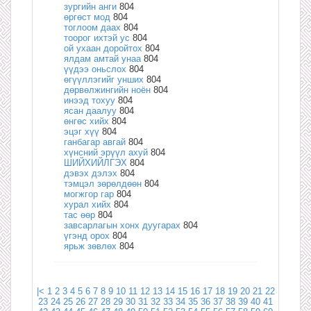
зургийн анги
804
өргөст мод
804
тоглоом даах
804
тоорог ихтэй ус
804
ой ухаан доройтох
804
ялдам амтай унаа
804
үүдээ оньслох
804
өгүүллэгийг унших
804
дөрвөлжингийн ноён
804
инээд тохуу
804
ясан даалуу
804
өнгөс хийх
804
эцэг хүү
804
ганбагар авгай
804
хүнсний эрүүл ахуй
804
ШИЙХИЙЛГЭХ
804
дэвэх дэлэх
804
тэмцэл зөрөлдөөн
804
могжгор гар
804
хурал хийх
804
тас өөр
804
завсарлагын хонх дуугарах
804
үгэнд орох
804
ярьж зөвлөх
804
|<
1
2
3
4
5
6
7
8
9
10
11
12
13
14
15
16
17
18
19
20
21
22
23
24
25
26
27
28
29
30
31
32
33
34
35
36
37
38
39
40
41