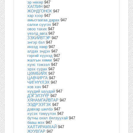
эр нөхөр
947
ХАГЛИН
947
ЖОНДГОНОХ
947
хар хээр
947
амьсгаагаа дарах
947
салхи сүүгэх
947
овоо тахих
947
үеэлд авга
947
ЗЭХИЙВТЭР
947
энгэр бэл
947
инээд хөөр
947
алдах эндэх
947
гэргий хүүхэд
947
жалгын хөмөг
947
хүнс тэжээл
947
эрэх сурах
947
ЦӨМБИЙХ
947
ЦАВЧИРГА
947
ЧИГНҮҮЛЭХ
947
хов хач
947
хүүдий шуудай
947
ДЭГЭЛЗҮҮР
947
ХЯНАМГАЙВТАР
947
ЭЭДРЭЭТЭХ
947
давхар шилбэ
947
хүсэх тэмүүлэх
947
бутны охил бялзуухай
947
бааш мэх
947
ХАЛТИРАМХАЙ
947
ЖУУВГАР
947