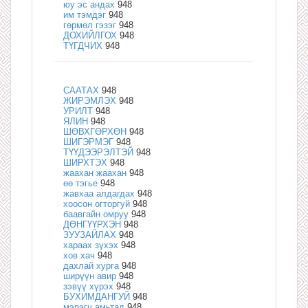
юу эс андах
948
им тэмдэг
948
гөрмөл гэзэг
948
ДОХИЙЛГОХ
948
ТҮГДЧИХ
948
СААТАХ
948
ЖИРЭМЛЭХ
948
УРИЛТ
948
ЯЛИН
948
ШӨВХГӨРХӨН
948
ШИГЭРМЭГ
948
ТҮҮДЭЭРЭЛТЭЙ
948
ШИРХТЭХ
948
жаахан жаахан
948
өө тэгье
948
жавхаа алдагдах
948
хоосон огторгуй
948
баавгайн омруу
948
ДӨНГҮҮРХЭН
948
ЗУУЗАЙЛАХ
948
хараах зүхэх
948
хов хач
948
дахлай хурга
948
ширүүн авир
948
зэвүү хүрэх
948
БУХИМДАНГУЙ
948
мэрэгч амьтад
948