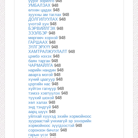
үүрэг зорилго
948
УМБАЛЗАХ
948
өлхөн цадах
948
зуухны ам таглах
948
ДОЛГИЛУУЛАХ
948
үнэтэй хүн
948
БЭРВИЙЛГЭХ
948
ЗЭЭЛБЭР
948
мөргөөч хорхой
948
ГАРШААХ
948
ЗҮЛГЭРХҮҮ
948
ХАМТРАЛЖУУЛАЛТ
948
цэмбэ нэхэх
948
баян тарган
948
ЧАРМАЙЛГА
948
нарийн нандин
948
аварга могой
948
хүний цаагуур
948
цэргийн нас
948
хүйтэн гагнуур
948
тэмээ хэвтүүлэх
948
түүхий шохой
948
хөл халах
948
энд тэндгүй
948
аарц шүүх
948
уйлхай хүүхэд эхийн хормойноос
зуураастай унхиагүй эр эхнэрийн
хормойноос зүүгдээстэй
948
соронзон бичлэг
948
гарын үсэг
948