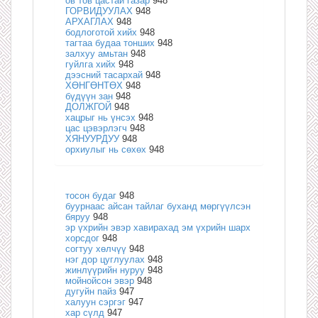
ов тов цастай газар
948
ГОРВИДУУЛАХ
948
АРХАГЛАХ
948
бодлоготой хийх
948
тагтаа будаа тонших
948
залхуу амьтан
948
гуйлга хийх
948
дээсний тасархай
948
ХӨНГӨНТӨХ
948
бүдүүн зан
948
ДОЛЖГОЙ
948
хацрыг нь үнсэх
948
цас цэвэрлэгч
948
ХЯНУУРДУУ
948
орхиулыг нь сөхөх
948
тосон будаг
948
буурнаас айсан тайлаг буханд мөргүүлсэн
бяруу
948
эр үхрийн эвэр хавирахад эм үхрийн шарх
хорсдог
948
согтуу хөлчүү
948
нэг дор цуглуулах
948
жинлүүрийн нуруу
948
мойнойсон эвэр
948
дугуйн пайз
947
халуун сэргэг
947
хар сүлд
947