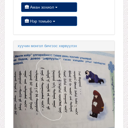
Аман зохиол
Нэр томьёо
хуучин монгол бичгээс хөрвүүлэх