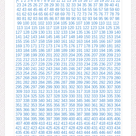
|<
1
2
3
4
5
6
7
8
9
10
11
12
13
14
15
16
17
18
19
20
21
22
23
24
25
26
27
28
29
30
31
32
33
34
35
36
37
38
39
40
41
42
43
44
45
46
47
48
49
50
51
52
53
54
55
56
57
58
59
60
61
62
63
64
65
66
67
68
69
70
71
72
73
74
75
76
77
78
79
80
81
82
83
84
85
86
87
88
89
90
91
92
93
94
95
96
97
98
99
100
101
102
103
104
105
106
107
108
109
110
111
112
113
114
115
116
117
118
119
120
121
122
123
124
125
126
127
128
129
130
131
132
133
134
135
136
137
138
139
140
141
142
143
144
145
146
147
148
149
150
151
152
153
154
155
156
157
158
159
160
161
162
163
164
165
166
167
168
169
170
171
172
173
174
175
176
177
178
179
180
181
182
183
184
185
186
187
188
189
190
191
192
193
194
195
196
197
198
199
200
201
202
203
204
205
206
207
208
209
210
211
212
213
214
215
216
217
218
219
220
221
222
223
224
225
226
227
228
229
230
231
232
233
234
235
236
237
238
239
240
241
242
243
244
245
246
247
248
249
250
251
252
253
254
255
256
257
258
259
260
261
262
263
264
265
266
267
268
269
270
271
272
273
274
275
276
277
278
279
280
281
282
283
284
285
286
287
288
289
290
291
292
293
294
295
296
297
298
299
300
301
302
303
304
305
306
307
308
309
310
311
312
313
314
315
316
317
318
319
320
321
322
323
324
325
326
327
328
329
330
331
332
333
334
335
336
337
338
339
340
341
342
343
344
345
346
347
348
349
350
351
352
353
354
355
356
357
358
359
360
361
362
363
364
365
366
367
368
369
370
371
372
373
374
375
376
377
378
379
380
381
382
383
384
385
386
387
388
389
390
391
392
393
394
395
396
397
398
399
400
401
402
403
404
405
406
407
408
409
410
411
412
413
414
415
416
417
418
419
420
421
422
423
424
425
426
427
428
429
430
431
432
433
434
435
436
437
438
439
440
441
442
443
444
445
446
447
448