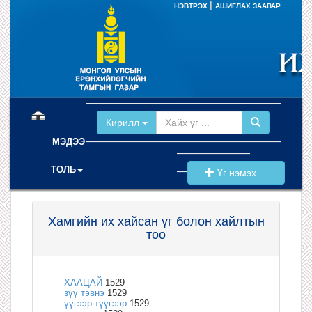
|
НЭВТРЭХ
АШИГЛАХ ЗААВАР
(current)
Кирилл
МЭДЭЭ
ТОЛЬ
Үг нэмэх
Хамгийн их хайсан үг болон хайлтын
тоо
ХААЦАЙ
1529
зүү тэвнэ
1529
үүгээр түүгээр
1529