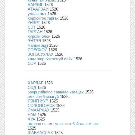
хүний ам харах
1526
БАРЛИГ
1526
АТААЛЗАЙ
1526
улаан амт
1526
хорхойгоо гаргах
1526
ҮНЭРТ
1526
СЭТ
1526
ГАРТАН
1526
хурсан олон
1526
ЭНТЭЭ
1526
малын эмч
1526
СОЁОХОЙ
1526
ЗОГЬСУУЛАХ
1526
хаалгаар багтахгүй байх
1526
СӨР
1526
ХАРЛАГ
1526
СӨД
1526
боорцгийнхоо савнаас хагацах
1526
эмх замбараагүй
1525
ЯВИГНУУР
1525
СОЛОНГОРОХ
1525
ЯМААРХАХ
1525
НАМ
1525
ХУА
1525
амнаас нь алт унах гэж байгаа юм шиг
1525
ШАВААСЛАХ
1525