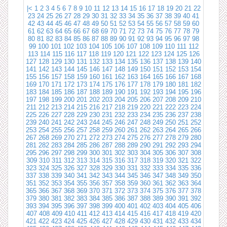
|<
1
2
3
4
5
6
7
8
9
10
11
12
13
14
15
16
17
18
19
20
21
22
23
24
25
26
27
28
29
30
31
32
33
34
35
36
37
38
39
40
41
42
43
44
45
46
47
48
49
50
51
52
53
54
55
56
57
58
59
60
61
62
63
64
65
66
67
68
69
70
71
72
73
74
75
76
77
78
79
80
81
82
83
84
85
86
87
88
89
90
91
92
93
94
95
96
97
98
99
100
101
102
103
104
105
106
107
108
109
110
111
112
113
114
115
116
117
118
119
120
121
122
123
124
125
126
127
128
129
130
131
132
133
134
135
136
137
138
139
140
141
142
143
144
145
146
147
148
149
150
151
152
153
154
155
156
157
158
159
160
161
162
163
164
165
166
167
168
169
170
171
172
173
174
175
176
177
178
179
180
181
182
183
184
185
186
187
188
189
190
191
192
193
194
195
196
197
198
199
200
201
202
203
204
205
206
207
208
209
210
211
212
213
214
215
216
217
218
219
220
221
222
223
224
225
226
227
228
229
230
231
232
233
234
235
236
237
238
239
240
241
242
243
244
245
246
247
248
249
250
251
252
253
254
255
256
257
258
259
260
261
262
263
264
265
266
267
268
269
270
271
272
273
274
275
276
277
278
279
280
281
282
283
284
285
286
287
288
289
290
291
292
293
294
295
296
297
298
299
300
301
302
303
304
305
306
307
308
309
310
311
312
313
314
315
316
317
318
319
320
321
322
323
324
325
326
327
328
329
330
331
332
333
334
335
336
337
338
339
340
341
342
343
344
345
346
347
348
349
350
351
352
353
354
355
356
357
358
359
360
361
362
363
364
365
366
367
368
369
370
371
372
373
374
375
376
377
378
379
380
381
382
383
384
385
386
387
388
389
390
391
392
393
394
395
396
397
398
399
400
401
402
403
404
405
406
407
408
409
410
411
412
413
414
415
416
417
418
419
420
421
422
423
424
425
426
427
428
429
430
431
432
433
434