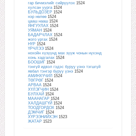
гар бичмэлийг сийрүүлэх
1524
хулсан уурга
1524
БУЛЬДОЗЕР
1524
нэр нөлөө
1524
цааш нааш
1524
ЯНГУУЛАХ
1524
УЯМАН
1524
БАДАРЧЛАХ
1524
жого ургах
1524
НҮР
1524
ҮРЧЛЭЭ
1524
нохойн хүзүүнд мах зүүж чонын нүхэнд
хонь хадгалах
1524
БООШИГ
1524
тэнгүй идвэл гэдэс буруу үзнэ тэгшгүй
явбал тэнгэр буруу үзнэ
1524
АМИНХҮЧИЛ
1524
ТӨГРӨГ
1524
АРВАА
1524
ХҮЛЭГЧИН
1524
БУЛХАЙ
1524
МААНАГАР
1524
ХАЛДАШГҮЙ
1524
ТООДГОРДОХ
1524
ДЭМЧИГ
1524
ХҮРЭЭНИЙХЭН
1523
ЖАТАР
1523