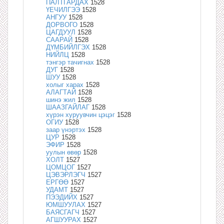
ПАЛТГАРДАХ
1528
ҮЕЧИЛГЭЭ
1528
АНГУУ
1528
ДОРВОГО
1528
ЦАГДУУЛ
1528
СААРАЙ
1528
ДҮМБИЙЛГЭХ
1528
НИЙЛЦ
1528
тэнгэр тачигнах
1528
ДУГ
1528
ШУУ
1528
холыг харах
1528
АЛАГТАЙ
1528
шинэ жил
1528
ШААЗГАЙЛАГ
1528
хүрэн хуруувчин цэцэг
1528
ОГИУ
1528
заар үнэртэх
1528
ЦУР
1528
ЭФИР
1528
уулын өвөр
1528
ХОЛТ
1527
ЦОМЦОГ
1527
ЦЭВЭРЛЭГЧ
1527
ЕРГӨӨ
1527
УДАМТ
1527
ПЭЭДИЙХ
1527
ЮМШУУЛАХ
1527
БАЯСГАГЧ
1527
АГШУУРАХ
1527