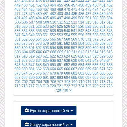
435
436
437
438
439
440
441
442
443
444
445
446
447
448
449
450
451
452
453
454
455
456
457
458
459
460
461
462
463
464
465
466
467
468
469
470
471
472
473
474
475
476
477
478
479
480
481
482
483
484
485
486
487
488
489
490
491
492
493
494
495
496
497
498
499
500
501
502
503
504
505
506
507
508
509
510
511
512
513
514
515
516
517
518
519
520
521
522
523
524
525
526
527
528
529
530
531
532
533
534
535
536
537
538
539
540
541
542
543
544
545
546
547
548
549
550
551
552
553
554
555
556
557
558
559
560
561
562
563
564
565
566
567
568
569
570
571
572
573
574
575
576
577
578
579
580
581
582
583
584
585
586
587
588
589
590
591
592
593
594
595
596
597
598
599
600
601
602
603
604
605
606
607
608
609
610
611
612
613
614
615
616
617
618
619
620
621
622
623
624
625
626
627
628
629
630
631
632
633
634
635
636
637
638
639
640
641
642
643
644
645
646
647
648
649
650
651
652
653
654
655
656
657
658
659
660
661
662
663
664
665
666
667
668
669
670
671
672
673
674
675
676
677
678
679
680
681
682
683
684
685
686
687
688
689
690
691
692
693
694
695
696
697
698
699
700
701
702
703
704
705
706
707
708
709
710
711
712
713
714
715
716
717
718
719
720
721
722
723
724
725
726
727
728
729
730
>|
Өргөн хэрэглээний үг
Явцуу хэрэглээний үг