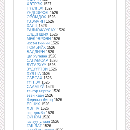
ХЭТРЭХ
1527
НҮҮЛГЭХ
1527
ҮНДСЭРХЭГ
1526
ОРОМДОХ
1526
ҮЗЭМЧИН
1526
ХАЛЦ
1526
РАДИОЖУУЛАХ
1526
ЭЛДЭНШИХ
1526
МӨЛГӨРХӨН
1526
ирсэн гийчин
1526
ПӨМБИЙХ
1526
БАДЛИУН
1526
цаг хугацаа
1526
САНАМСАР
1526
БУТАРХУУ
1526
ЗҮДҮҮРТЭЙ
1526
ХУЛТГА
1526
САВСАХ
1526
ҮҮТГЭХ
1526
СААМГҮЙ
1526
тэнгэр ниргэх
1526
эзэн хаан
1526
бодисын бүтэц
1526
ЁГШИХ
1526
ХЭЛ IV
1526
зэс домбо
1526
ОЙНОМ
1526
галзуу улаан
1526
ГАШЛАГ
1526