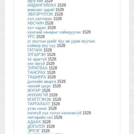
арга зам
1529
АЙДАНГУЙЛАХ
1529
жавхаат царай
1528
ЭВЛЭРҮҮЛЭХ
1528
хэл халтирах
1528
АВСЧИН
1528
хүч чадал
1528
хүнсний чанарыг сайжруулах
1528
ҮРС
1528
уг муутын үрийг бүү ав удам муутын
хоймор бүү суу
1528
ГАТЧИХ
1528
ЗҮГШРЭЛ
1528
эх адаггүй
1528
хөх яргуй
1528
ЗУРАГВАА
1528
ТАНСРАХ
1528
ТАШИНГА
1528
дэлхийн аварга
1528
чихний цэцэг
1528
ЖУГАР
1528
АНХИАГҮЙ
1528
МЭЛТГЭНЭХ
1528
ТАРГАЛАЛТ
1528
усан хоног
1528
онгигүй сүх түлээ хагалахгүй
1528
чөтгөрийн гал
1528
АДААХ
1528
ДОГЬТОХ
1528
ЭРЛЭГ
1528