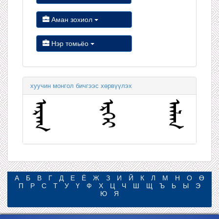
Аман зохиол
Нэр томьёо
хуучин монгол бичгээс хөрвүүлэх
А
Б
В
Г
Д
Е
Ё
Ж
З
И
Й
К
Л
М
Н
О
Ө
П
Р
С
Т
У
Ү
Ф
Х
Ц
Ч
Ш
Щ
Ъ
Ь
Ы
Э
Ю
Я