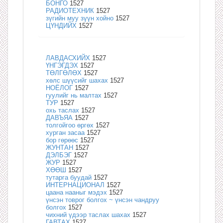
БОНГО
1527
РАДИОТЕХНИК
1527
зүгийн муу зүүн хойно
1527
ЦҮНДИЙХ
1527
ЛАВДАСХИЙХ
1527
ҮНГЭГДЭХ
1527
ТӨЛГӨЛӨХ
1527
хөлс шүүсийг шахах
1527
НОЁЛОГ
1527
гуулийг нь малтах
1527
ТУР
1527
охь таслах
1527
ДАВЪЯА
1527
толгойгоо өргөх
1527
хурган засаа
1527
бор гөрөөс
1527
ЖУНТАН
1527
ДЭЛБЭГ
1527
ЖУР
1527
ХӨӨШ
1527
тутарга буудай
1527
ИНТЕРНАЦИОНАЛ
1527
цаана нааныг мэдэх
1527
үнсэн товрог болгох ~ үнсэн чандруу
болгох
1527
чихний үдээр таслах шахах
1527
ГАВТАХ
1527