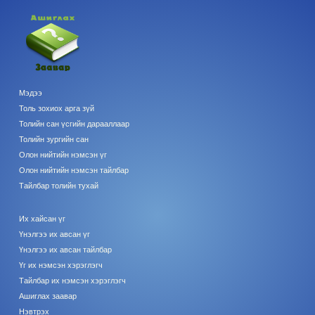
Мэдээ
Толь зохиох арга зүй
Толийн сан үсгийн дарааллаар
Толийн зургийн сан
Олон нийтийн нэмсэн үг
Олон нийтийн нэмсэн тайлбар
Тайлбар толийн тухай
Их хайсан үг
Үнэлгээ их авсан үг
Үнэлгээ их авсан тайлбар
Үг их нэмсэн хэрэглэгч
Тайлбар их нэмсэн хэрэглэгч
Ашиглах заавар
Нэвтрэх