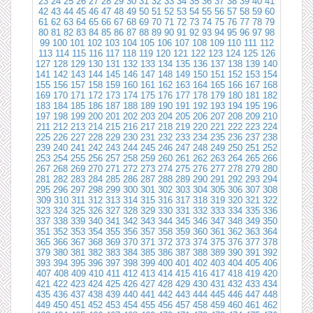
23
24
25
26
27
28
29
30
31
32
33
34
35
36
37
38
39
40
41
42
43
44
45
46
47
48
49
50
51
52
53
54
55
56
57
58
59
60
61
62
63
64
65
66
67
68
69
70
71
72
73
74
75
76
77
78
79
80
81
82
83
84
85
86
87
88
89
90
91
92
93
94
95
96
97
98
99
100
101
102
103
104
105
106
107
108
109
110
111
112
113
114
115
116
117
118
119
120
121
122
123
124
125
126
127
128
129
130
131
132
133
134
135
136
137
138
139
140
141
142
143
144
145
146
147
148
149
150
151
152
153
154
155
156
157
158
159
160
161
162
163
164
165
166
167
168
169
170
171
172
173
174
175
176
177
178
179
180
181
182
183
184
185
186
187
188
189
190
191
192
193
194
195
196
197
198
199
200
201
202
203
204
205
206
207
208
209
210
211
212
213
214
215
216
217
218
219
220
221
222
223
224
225
226
227
228
229
230
231
232
233
234
235
236
237
238
239
240
241
242
243
244
245
246
247
248
249
250
251
252
253
254
255
256
257
258
259
260
261
262
263
264
265
266
267
268
269
270
271
272
273
274
275
276
277
278
279
280
281
282
283
284
285
286
287
288
289
290
291
292
293
294
295
296
297
298
299
300
301
302
303
304
305
306
307
308
309
310
311
312
313
314
315
316
317
318
319
320
321
322
323
324
325
326
327
328
329
330
331
332
333
334
335
336
337
338
339
340
341
342
343
344
345
346
347
348
349
350
351
352
353
354
355
356
357
358
359
360
361
362
363
364
365
366
367
368
369
370
371
372
373
374
375
376
377
378
379
380
381
382
383
384
385
386
387
388
389
390
391
392
393
394
395
396
397
398
399
400
401
402
403
404
405
406
407
408
409
410
411
412
413
414
415
416
417
418
419
420
421
422
423
424
425
426
427
428
429
430
431
432
433
434
435
436
437
438
439
440
441
442
443
444
445
446
447
448
449
450
451
452
453
454
455
456
457
458
459
460
461
462