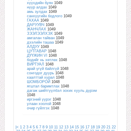
хүүхдийн буян
1049
нүүр алдах
1049
амь зулдах
1049
санхүүгийн бодлого
1049
ГАХАА
1049
ДАРУУВЧ
1049
ЖАНЧЛАХ
1049
ЗЭЭЛЭЭЛХЭХ
1049
амгалан тайван
1049
дээлийн ташаа
1049
АЛДУУ
1049
ЦУТГАВАР
1048
ДҮҮЖИН VI
1048
бодийг нь хөтлөх
1048
ВИРТУАЛ
1048
арай үгүй байлгүй
1048
сонгодог дуурь
1048
хаалттай хурал
1048
ШОМБОРОЙ
1048
ягштал баримтлах
1048
дагаж шийтгүүлбэл зохих хууль дүрэм
1048
иргэний үүрэг
1048
улаан хоолой
1048
очир гүйлгэх
1048
|<
1
2
3
4
5
6
7
8
9
10
11
12
13
14
15
16
17
18
19
20
21
22