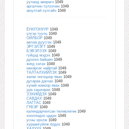
ууланд авирагч
1049
аргалчин түлээчин
1049
аюултай хулгайч
1049
ЁНХГОНУУР
1049
үлгэр тууль
1049
ОЙЛБОР
1049
авлаа дуусгах
1049
ЭРГЭЛЭГТ
1049
БЭВЭЛЗЭХ
1049
гүйцэд мэдэх
1049
дүнзэн байшин
1049
жигд хатах
1049
нөхөрсөг найртай
1049
ТАЛТАЛХИЙЛЭХ
1049
хөлөг онгоцоор явах
1049
дугараа дагнах
1049
хүний номоор явах
1049
ура хашхирах
1049
ЗЭХИЙДЭХ
1049
САВДАХ
1049
ЛАГТАС
1049
ГҮВЭР
1049
календарчилсан төлөвлөгөө
1049
хоолондоо цадах
1049
усны эрэлж
1049
хураангуйлж бодох
1049
ХАДУУХ
1049