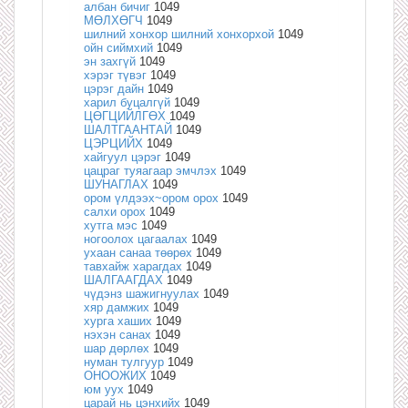
албан бичиг
1049
МӨЛХӨГЧ
1049
шилний хонхор шилний хонхорхой
1049
ойн сиймхий
1049
эн захгүй
1049
хэрэг түвэг
1049
цэрэг дайн
1049
харил буцалгүй
1049
ЦӨГЦИЙЛГӨХ
1049
ШАЛТГААНТАЙ
1049
ЦЭРЦИЙХ
1049
хайгуул цэрэг
1049
цацраг туяагаар эмчлэх
1049
ШУНАГЛАХ
1049
ором үлдээх~ором орох
1049
салхи орох
1049
хутга мэс
1049
ногоолох цагаалах
1049
ухаан санаа төөрөх
1049
тавхайж харагдах
1049
ШАЛГААГДАХ
1049
чүдэнз шажигнуулах
1049
хяр дамжих
1049
хурга хаших
1049
нэхэн санах
1049
шар дөрлөх
1049
нуман тулгуур
1049
ОНООЖИХ
1049
юм уух
1049
царай нь цэнхийх
1049