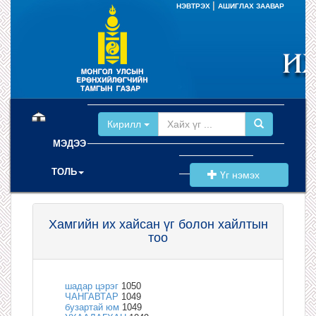
|
НЭВТРЭХ
АШИГЛАХ ЗААВАР
(current)
Кирилл
МЭДЭЭ
ТОЛЬ
Үг нэмэх
Хамгийн их хайсан үг болон хайлтын
тоо
шадар цэрэг
1050
ЧАНГАВТАР
1049
бузартай юм
1049