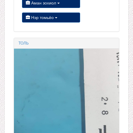
Аман зохиол
Нэр томьёо
ТОЛЬ