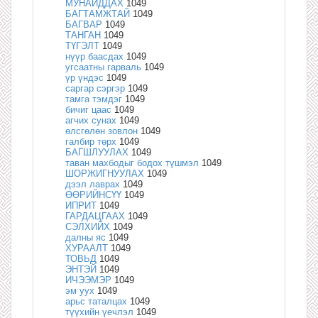
МУНАЙДДАХ
1049
БАГТАМЖТАЙ
1049
БАГВАР
1049
ТАНГАН
1049
ТҮГЭЛТ
1049
нүүр баасдах
1049
угсаатны гарваль
1049
үр үндэс
1049
саргар сэргэр
1049
тамга тэмдэг
1049
бичиг цаас
1049
агчих сунах
1049
өлсгөлөн зовлон
1049
галбир төрх
1049
БАГШЛУУЛАХ
1049
таван махбодыг бодох түшмэл
1049
ШОРЖИГНУУЛАХ
1049
дээл лаврах
1049
ӨӨРИЙНСҮҮ
1049
ИПРИТ
1049
ГАРДАЦГААХ
1049
СЭЛХИЙХ
1049
далны яс
1049
ХУРААЛТ
1049
ТОВЬД
1049
ЭНТЭЙ
1049
ИЧЭЭМЭР
1049
эм уух
1049
арьс таталцах
1049
түүхийн үечлэл
1049