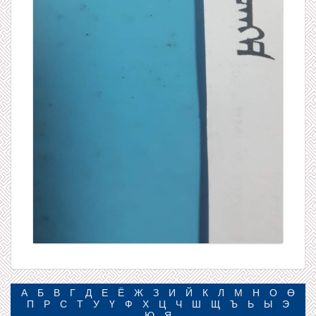
А
Б
В
Г
Д
Е
Ё
Ж
З
И
Й
К
Л
М
Н
О
Ө
П
Р
С
Т
У
Ү
Ф
Х
Ц
Ч
Ш
Щ
Ъ
Ь
Ы
Э
Ю
Я