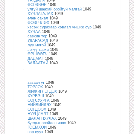
ТАГДАЙХ
1049
ӨСГӨВӨР
1049
улгүй шаахай оройгүй малгай
1049
ХУЧЛАГАЛАХ
1049
өлөн сахал
1049
ӨСӨГЧЛӨХ
1049
хэсэж сурахаар хэвлэл уншиж сур
1049
ХУЧАА
1049
савхин тор
1049
УДАРАСАД
1049
луу могой
1049
эргүү тархи
1049
ӨРШӨӨГЧ
1049
ДАДМАГ
1049
ЗАЛААТАЙ
1049
заваан үг
1049
ТОРЛОХ
1049
ЖИЖИГЛЭГДЭХ
1049
ХҮРВЭШ
1049
СОГСУУРГА
1049
НИЙВИЙДЭХ
1049
СӨГДӨӨХ
1049
НУУЦЛАЛТ
1049
ШАЛАГНУУЛАХ
1049
бусдыг оройлон явах
1049
ГОЁМХОЙ
1049
нар суух
1049