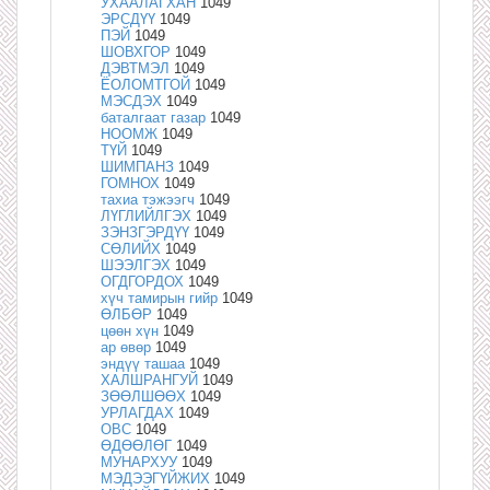
УХААЛАГХАН
1049
ЭРСДҮҮ
1049
ПЭЙ
1049
ШОВХГОР
1049
ДЭВТМЭЛ
1049
ЁОЛОМТГОЙ
1049
МЭСДЭХ
1049
баталгаат газар
1049
НООМЖ
1049
ТҮЙ
1049
ШИМПАНЗ
1049
ГОМНОХ
1049
тахиа тэжээгч
1049
ЛҮГЛИЙЛГЭХ
1049
ЗЭНЗГЭРДҮҮ
1049
СӨЛИЙХ
1049
ШЭЭЛГЭХ
1049
ОГДГОРДОХ
1049
хүч тамирын гийр
1049
ӨЛБӨР
1049
цөөн хүн
1049
ар өвөр
1049
эндүү ташаа
1049
ХАЛШРАНГУЙ
1049
ЗӨӨЛШӨӨХ
1049
УРЛАГДАХ
1049
ОВС
1049
ӨДӨӨЛӨГ
1049
МУНАРХУУ
1049
МЭДЭЭГҮЙЖИХ
1049