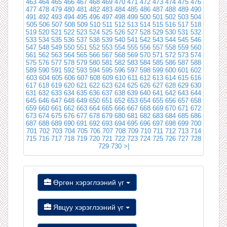
463
464
465
466
467
468
469
470
471
472
473
474
475
476
477
478
479
480
481
482
483
484
485
486
487
488
489
490
491
492
493
494
495
496
497
498
499
500
501
502
503
504
505
506
507
508
509
510
511
512
513
514
515
516
517
518
519
520
521
522
523
524
525
526
527
528
529
530
531
532
533
534
535
536
537
538
539
540
541
542
543
544
545
546
547
548
549
550
551
552
553
554
555
556
557
558
559
560
561
562
563
564
565
566
567
568
569
570
571
572
573
574
575
576
577
578
579
580
581
582
583
584
585
586
587
588
589
590
591
592
593
594
595
596
597
598
599
600
601
602
603
604
605
606
607
608
609
610
611
612
613
614
615
616
617
618
619
620
621
622
623
624
625
626
627
628
629
630
631
632
633
634
635
636
637
638
639
640
641
642
643
644
645
646
647
648
649
650
651
652
653
654
655
656
657
658
659
660
661
662
663
664
665
666
667
668
669
670
671
672
673
674
675
676
677
678
679
680
681
682
683
684
685
686
687
688
689
690
691
692
693
694
695
696
697
698
699
700
701
702
703
704
705
706
707
708
709
710
711
712
713
714
715
716
717
718
719
720
721
722
723
724
725
726
727
728
729
730
>|
Өргөн хэрэглээний үг
Явцуу хэрэглээний үг