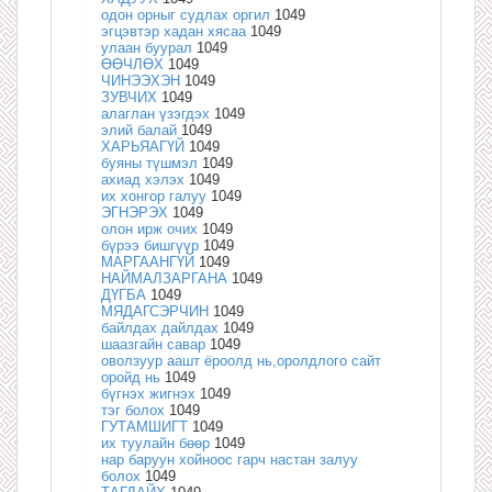
одон орныг судлах оргил
1049
эгцэвтэр хадан хясаа
1049
улаан буурал
1049
ӨӨЧЛӨХ
1049
ЧИНЭЭХЭН
1049
ЗУВЧИХ
1049
алаглан үзэгдэх
1049
элий балай
1049
ХАРЬЯАГҮЙ
1049
буяны түшмэл
1049
ахиад хэлэх
1049
их хонгор галуу
1049
ЭГНЭРЭХ
1049
олон ирж очих
1049
бүрээ бишгүүр
1049
МАРГААНГҮЙ
1049
НАЙМАЛЗАРГАНА
1049
ДҮГБА
1049
МЯДАГСЭРЧИН
1049
байлдах дайлдах
1049
шаазгайн савар
1049
оволзуур аашт ёроолд нь,оролдлого сайт
оройд нь
1049
бүгнэх жигнэх
1049
тэг болох
1049
ГУТАМШИГТ
1049
их туулайн бөөр
1049
нар баруун хойноос гарч настан залуу
болох
1049