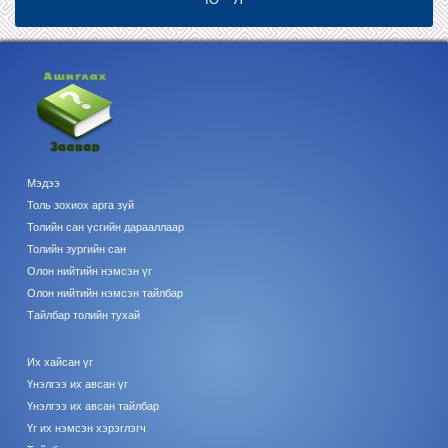
Мэдээ
Толь зохиох арга зүй
Толийн сан үсгийн дарааллаар
Толийн зургийн сан
Олон нийтийн нэмсэн үг
Олон нийтийн нэмсэн тайлбар
Тайлбар толийн тухай
Их хайсан үг
Үнэлгээ их авсан үг
Үнэлгээ их авсан тайлбар
Үг их нэмсэн хэрэглэгч