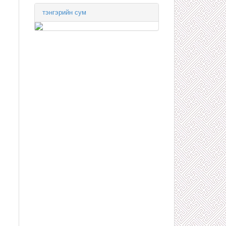
тэнгэрийн сум