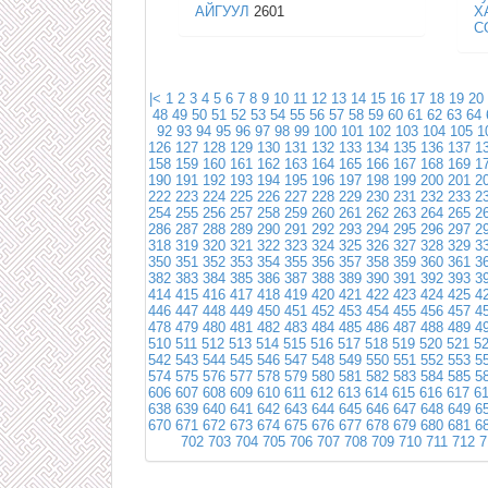
АЙГУУЛ
2601
Х
С
|<
1
2
3
4
5
6
7
8
9
10
11
12
13
14
15
16
17
18
19
20
48
49
50
51
52
53
54
55
56
57
58
59
60
61
62
63
64
92
93
94
95
96
97
98
99
100
101
102
103
104
105
1
126
127
128
129
130
131
132
133
134
135
136
137
1
158
159
160
161
162
163
164
165
166
167
168
169
1
190
191
192
193
194
195
196
197
198
199
200
201
2
222
223
224
225
226
227
228
229
230
231
232
233
2
254
255
256
257
258
259
260
261
262
263
264
265
2
286
287
288
289
290
291
292
293
294
295
296
297
2
318
319
320
321
322
323
324
325
326
327
328
329
3
350
351
352
353
354
355
356
357
358
359
360
361
3
382
383
384
385
386
387
388
389
390
391
392
393
3
414
415
416
417
418
419
420
421
422
423
424
425
4
446
447
448
449
450
451
452
453
454
455
456
457
4
478
479
480
481
482
483
484
485
486
487
488
489
4
510
511
512
513
514
515
516
517
518
519
520
521
5
542
543
544
545
546
547
548
549
550
551
552
553
5
574
575
576
577
578
579
580
581
582
583
584
585
5
606
607
608
609
610
611
612
613
614
615
616
617
6
638
639
640
641
642
643
644
645
646
647
648
649
6
670
671
672
673
674
675
676
677
678
679
680
681
6
702
703
704
705
706
707
708
709
710
711
712
7