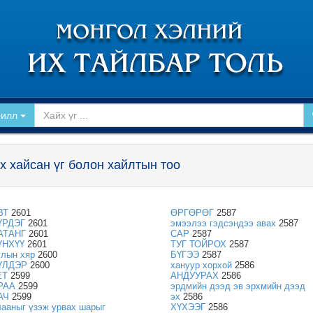
рилл
х хайсан үг болон хайлтын тоо
ВТ
2601
ӨРГӨРӨГ
2587
ҮРДЭГ
2601
эмээлээ гэдсэндээ авах
2587
АТАНГ
2601
САР
2587
ҮНХҮҮ
2601
ТУГ ТОЙРОХ
2587
улын хяр
2600
БҮГЭЭ
2587
ҮЛДЭР
2600
хануур хорхой
2586
ЕТ
2599
АНДУУРАХ
2586
РАА
2599
эрдмийн дээд эв эрхмийн дээд
АЧ
2599
эх
2586
лааныг үзэж урвах шарыг
ХҮХЭЭГ
2586