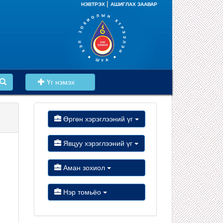
|
НЭВТРЭХ
АШИГЛАХ ЗААВАР
Үг нэмэх
Өргөн хэрэглээний үг
Явцуу хэрэглээний үг
Аман зохиол
Нэр томьёо