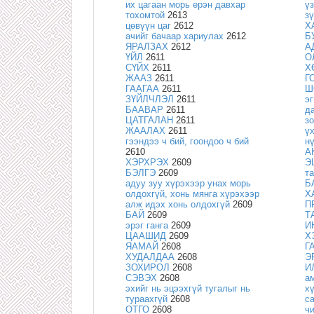
их цагаан морь ерэн давхар
ү
тохомтой
2613
з
цөвүүн цаг
2612
Х
ачийг бачаар хариулах
2612
Б
ЯРАЛЗАХ
2612
А
ҮЙЛ
2611
О
СҮЙХ
2611
Х
ЖААЗ
2611
Г
ГААГАА
2611
Ш
ЗҮЙЛЧЛЭЛ
2611
э
БААВАР
2611
д
ЦАТГАЛАН
2611
з
ЖААЛАХ
2611
ү
гээндээ ч бий, гоондоо ч бий
н
2610
А
ХЭРХРЭХ
2609
Э
БЭЛГЭ
2609
т
адуу зуу хүрэхээр унах морь
Б
олдохгүй, хонь мянга хүрэхээр
Х
алж идэх хонь олдохгүй
2609
П
БАЙ
2609
Т
эрэг ганга
2609
И
ЦААШИД
2609
Х
ЯАМАЙ
2608
Г
ХУДАЛДАА
2608
Э
ЗОХИРОЛ
2608
И
СЭВЭХ
2608
а
эхийг нь эцээхгүй тугалыг нь
х
тураахгүй
2608
с
ОТГО
2608
ч