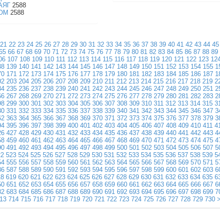
АЯГ
2588
ОМ
2588
21
22
23
24
25
26
27
28
29
30
31
32
33
34
35
36
37
38
39
40
41
42
43
44
45
65
66
67
68
69
70
71
72
73
74
75
76
77
78
79
80
81
82
83
84
85
86
87
88
89
06
107
108
109
110
111
112
113
114
115
116
117
118
119
120
121
122
123
12
38
139
140
141
142
143
144
145
146
147
148
149
150
151
152
153
154
155
1
70
171
172
173
174
175
176
177
178
179
180
181
182
183
184
185
186
187
1
02
203
204
205
206
207
208
209
210
211
212
213
214
215
216
217
218
219
2
34
235
236
237
238
239
240
241
242
243
244
245
246
247
248
249
250
251
2
66
267
268
269
270
271
272
273
274
275
276
277
278
279
280
281
282
283
2
98
299
300
301
302
303
304
305
306
307
308
309
310
311
312
313
314
315
3
30
331
332
333
334
335
336
337
338
339
340
341
342
343
344
345
346
347
3
62
363
364
365
366
367
368
369
370
371
372
373
374
375
376
377
378
379
3
94
395
396
397
398
399
400
401
402
403
404
405
406
407
408
409
410
411
4
26
427
428
429
430
431
432
433
434
435
436
437
438
439
440
441
442
443
4
58
459
460
461
462
463
464
465
466
467
468
469
470
471
472
473
474
475
4
90
491
492
493
494
495
496
497
498
499
500
501
502
503
504
505
506
507
5
22
523
524
525
526
527
528
529
530
531
532
533
534
535
536
537
538
539
5
54
555
556
557
558
559
560
561
562
563
564
565
566
567
568
569
570
571
5
86
587
588
589
590
591
592
593
594
595
596
597
598
599
600
601
602
603
6
18
619
620
621
622
623
624
625
626
627
628
629
630
631
632
633
634
635
6
50
651
652
653
654
655
656
657
658
659
660
661
662
663
664
665
666
667
6
82
683
684
685
686
687
688
689
690
691
692
693
694
695
696
697
698
699
7
13
714
715
716
717
718
719
720
721
722
723
724
725
726
727
728
729
730
>