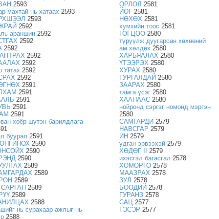
ВАН
2593
ОРЛОЛ
2581
ар махтай нь хатаах
2593
ЙОГ
2581
РХШЭЭЛ
2593
НӨХӨХ
2581
ЖРАЙ
2592
хумхийн тоос
2581
аль араншин
2592
ГОГЦОО
2580
СТГАХ
2592
түрүүлж дуугарсан хөхөөний
А
2592
ам хөлдөх
2580
АНТРАХ
2592
ХАРЬЯАЛАХ
2580
ААЛАХ
2592
ҮТЭЭРЭХ
2580
ш татах
2592
ХУРАХ
2580
СРАХ
2592
ГУРГАЛДАЙ
2580
ӨГНӨХ
2591
ЗААРАХ
2580
ЛХАМ
2591
тамга үсэг
2580
ААЛЬ
2591
ХААНААС
2580
УВЬ
2591
нойронд сэргэг номонд мэргэн
АМ
2591
2580
рван хоёр шүтэн барилдлага
САМГАРДИ
2579
591
НАВСГАР
2579
ал буурал
2591
ИН
2579
ОНГИНОХ
2590
удган эрвээхэй
2579
ОНСОЙХ
2590
ХӨДӨГ II
2579
РЭНД
2590
ихэсгэл багасгал
2578
УУЛГАХ
2589
ХОМОРГО
2578
АМГАРДАХ
2589
МААЗРАХ
2578
РОН
2589
ЗУЛ
2578
ГСАРГАН
2589
БӨӨДИЙ
2578
РҮҮ
2589
ГУРАНЗ
2578
АНИЛЦАХ
2588
САЦ
2577
ашийг нь сурахаар ажлыг нь
ГЭСЭР
2577
ур
2588