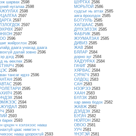
зэж шарвах
2598
ШУРГАХ
2586
үүний нугалаа
2598
МОРЬТОЙ
2586
АЖУУЛАХ
2598
судсыг нь атгах
2585
УЦАЛГАА
2597
аяга ёроолдох
2585
ДАРГА
2597
БОТУУЛЬ
2585
ЛЗЛОГДОХ
2597
ХАГШААС
2585
ӨХРӨХ
2597
ДҮҮХЭЛЗЭХ
2585
ОНХОН
2597
ФАБРИК
2585
ОО
2596
ЖУУМАЛЗАХ
2585
гшиг жийрэглэх
2596
ДИВИЗ
2585
алайд даага унахад даага
ЖАВ
2584
овохгүй далай зовно
2596
БЯЛАР
2584
хэр дэгд
2596
дорно зүг
2584
үд нь өөхлөх
2596
ХАДУУРАХ
2584
КТУАРЧ
2596
ГАЧИГ
2584
ЦЭС
2596
ХЯРВАС
2584
аван тансаг идээ
2596
СУРАГЧ
2583
АНТАН
2595
ОЛДОЦ
2583
АВТАС
2595
САН
2583
РОЛЕТАРИ
2595
НЭЭРЭЭ
2583
АХИЛЧ
2595
ХААН
2583
НЧДЭХ
2594
БҮЛЭХ
2583
ЭМЖЭЭС
2594
хар амиа бодох
2582
АЖУУДАЛ
2593
ЖАВЖ
2582
РЧ
2593
ДЭЛДЭХ
2582
ЛИЙ
2593
БУГАЧ
2582
м барих
2593
НОЙТОН
2582
үн цэцэн ч хэлэхээс нааш
ОВОО
2581
анахгүй цаас нимгэн ч
УУЧ
2581
ичихээс нааш цоорохгүй
2593
ҮНЭТЭЙ
2581