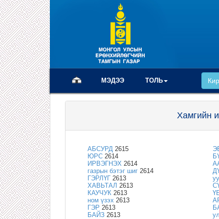
(current)
МЭДЭЭ
ТОЛЬ
Ки
Хамгийн и
АБСУРД
2615
Э
ЮРС
2614
Б
ИРВЭГНЭХ
2614
А
газрын бэтэг шиг
2614
Д
ГЭРЛҮГ
2613
у
ХАВЬТАЛ
2613
С
КАУЧУК
2613
Ү
ном үзэх
2613
А
ГЭР
2613
Б
БАЙЗ
2613
у