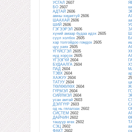
УСГАЛ
2607
Я
БО
2607
ш
АДТАЙ
2606
Э
амны хишиггүй
2606
А
ШААХАЙ
2606
а
ШИЙ
2606
У
ГЭГЭЭРЭЛ
2606
З
хүний амаар будаа идэх
2605
Ш
сүүл холбох
2605
Б
хар толгойдоо гомдох
2605
и
цүү хаях
2605
А
ҮГҮЙСГЭЛ
2605
Х
нүд хорсох
2605
А
ҮГЭЭГҮЙ
2604
Г
БУДААЛГА
2604
Х
ПАД
2604
М
ТЭВХ
2604
а
ХАЖУУ
2604
2
ТАТУУ
2604
ц
ТӨЛӨӨЛӨХ
2604
Ж
ГҮРМЭЛ
2604
Г
СИЙЛМЭЛ
2604
Э
усан амтай
2603
С
ДЭЛГҮҮР
2603
С
од нь гялалзах
2602
О
СИСТЕМ
2602
А
ДАЙЧИН
2602
Ө
ташуур өгөх
2602
Т
СЭЦ
2602
а
ФАКТ
2602
с