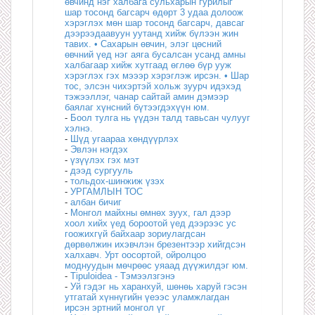
өвчинд нэг халбага сульхарын гурилыг
шар тосонд багсарч өдөрт 3 удаа долоож
хэрэглэх мөн шар тосонд багсарч, давсаг
дээрээдаавуун уутанд хийж бүлээн жин
тавих. • Сахарын өвчин, элэг цөсний
өвчний үед нэг аяга бусалсан усанд амны
халбагаар хийж хутгаад өглөө бүр ууж
хэрэглэх гэх мэээр хэрэглэж ирсэн. • Шар
тос, элсэн чихэртэй хольж зуурч идэхэд
тэжээллэг, чанар сайтай амин дэмээр
баялаг хүнсний бүтээгдэхүүн юм.
-
Боол тулга нь үүдэн талд тавьсан чулууг
хэлнэ.
-
Шүд угаараа хөндүүрлэх
-
Эвлэн нэгдэх
-
үзүүлэх гэх мэт
-
дээд сургууль
-
тольдох-шинжиж үзэх
-
УРГАМЛЫН ТОС
-
албан бичиг
-
Монгол майхны өмнөх зуух, гал дээр
хоол хийх үед бороотой үед дээрээс ус
гоожихгүй байхаар зориулагдсан
дөрвөлжин ихэвчлэн брезентээр хийгдсэн
халхавч. Урт оосортой, ойролцоо
моднуудын мөчрөөс уяаад дүүжилдэг юм.
-
Tipuloidea - Тэмээлзгэнэ
-
Уй гэдэг нь харанхуй, шөнөь харуй гэсэн
утгатай хүннүгийн үеээс уламжлагдан
ирсэн эртний монгол үг