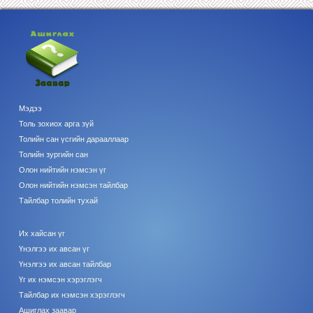
Мэдээ
Толь зохиох арга зүй
Толийн сан үсгийн дарааллаар
Толийн зургийн сан
Олон нийтийн нэмсэн үг
Олон нийтийн нэмсэн тайлбар
Тайлбар толийн тухай
Их хайсан үг
Үнэлгээ их авсан үг
Үнэлгээ их авсан тайлбар
Үг их нэмсэн хэрэглэгч
Тайлбар их нэмсэн хэрэглэгч
Ашиглах заавар