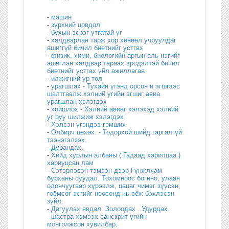
-
машин
-
зүрхний цовдол
-
бухын эсрэг утгатай үг
-
халдварлан тарж хор хөнөөл учруулдаг
ашиггүй бичил биетнийг устгах
-
физик, хими, биологийн аргын аль нэгийг
ашиглан халдвар тараах эрсдэлтэй бичил
биетнийг устгах үйл ажиллагаа
-
илжигний үр төл
-
урагшлах - Тухайн үгэнд орсон и эгшгээс
шалтгаалж хэлний угийн эгшиг авиа
урагшлан хэлэгдэх
-
хойшлох - Хэлний авиаг хэлэхэд хэлний
уг руу шилжиж хэлэгдэх
-
Хэлсэн үгэндээ гэмших
-
Олбирч цөхөх. - Тодорхой шийд гаргалгүй
тээнэгэлзэх.
-
Дурандах.
-
Хийд хурлын албаны ( Гадаад харилцаа )
хариуцсан лам
-
Сэтэрлэсэн тэмээн дээр Гүнжлхам
бурханы суудал. Тохомноос богино, улаан
одончуугаар хүрээлж, цацаг чимэг зүүсэн,
гоёмсог эсгийг ноосонд нь оёж бэхлэсэн
зүйл.
-
Дагуулах явдал. Золоодах . Удурдах.
-
шастра хэмээх санскрит үгийн
монголжсон хувилбар.