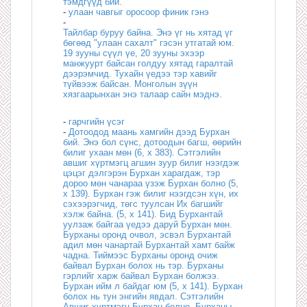
тэмдгүүд бий.
-
улаан чавгыг оросоор финик гэнэ
-
Тайлбар буруу байна. Энэ үг нь хятад үг
бөгөөд "улаан сахалт" гэсэн утгатай юм.
19 зууны сүүл үе, 20 зууны эхээр
манжуурт байсан голдуу хятад гаралтай
дээрэмчид. Тухайн үедээ тэр хавийг
түйвээж байсан. Монголын зүүн
хязгаарынхан энэ талаар сайн мэднэ.
-
гарчгийн үсэг
-
Дотоодод маань хамгийн дээд Бурхан
бий. Энэ бол сүнс, дотоодын багш, өөрийн
билиг ухаан мөн (6, х 383). Сэтгэлийн
авшиг хүртмэгц агшин зуур билиг нээгдэж
цэцэг дэлгэрэн Бурхан харагдаж, тэр
дороо мөн чанараа үзэж Бурхан болно (5,
x 139). Бурхан гэж билиг нээгдсэн хүн, их
сэхээрэгчид, төгс туулсан Их багшийг
хэлж байна. (5, x 141). Бид Бурхантай
уулзаж байгаа үедээ даруй Бурхан мөн.
Бурханы оронд очвол, эсвэл Бурхантай
адил мөн чанартай Бурхантай хамт байж
чадна. Тиймээс Бурханы оронд очиж
байвал Бурхан болох нь тэр. Бурханы
гэрлийг харж байвал Бурхан болжээ.
Бурхан ийм л байдаг юм (5, x 141). Бурхан
болох нь тун энгийн явдал. Сэтгэлийн
Авшиг хүртмэгц Бурхан болно. Бурханы