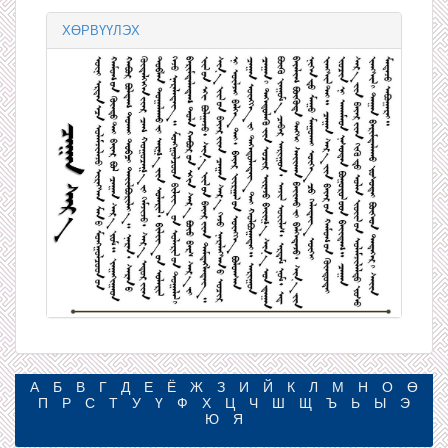
ХӨРВҮҮЛЭХ
А
Б
В
Г
Д
Е
Ё
Ж
З
И
Й
К
Л
М
Н
О
Ө
П
Р
С
Т
У
Ү
Ф
Х
Ц
Ч
Ш
Щ
Ъ
Ь
Ы
Э
Ю
Я