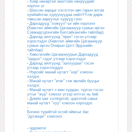
-
Хоёр нөхөртэй эмэгтэйн нөхрүүдийг
нэрлэх үг
-
Шахсан аарцыг хэсэглэн авч гарын алгаа
хумбайлган хуруунуудаа нийлYYлж дарж
тавьсан ааруулыг хурууд гэнэ
-
Дархадууд "хожуул"-ыг ийн нэрлэнэ
(Хөвсгөл аймгийн Цагааннуур сумын иргэн
Сэвжидсүрэнгийн Батсайхангийн тайлбар).
-
Дархад аялгуунд "ярих" гэсэн утгаар
хэрэглэдэг (Хөвсгөл аймгийн Цагааннуур
сумын иргэн Очирын Цогт-Эрдэнийн
тайлбар)
-
Хөвсгөлийн Цагааннуурын Дархадууд
"шидэх" гэдэг утгаар хэрэглэдэг.
-
Дархад аялгуунд "залхуурах" гэсэн
утгаар хэрэглэгддэг.
-
Нэрсийг манай нутагт "нэр" хэмээн
хэлдэг.
-
Манай нутагт "өтөг" гэж өвлийн бууцыг
хэлдэг.
-
Манай нутагт ч мөн хурдан, түргэн гэсэн
утгыг "жур" хэмээх үгээр илтгэх нь бий.
-
Домбо шиг хэлбэртэй, цорготой савыг
манай нутагт "хуу" хэмээн нэрлэдэг.
-
Богино түрийтэй эсгий оймсыг бас
"дуганцаг" хэмээнэ.
-
эрдэмлэг