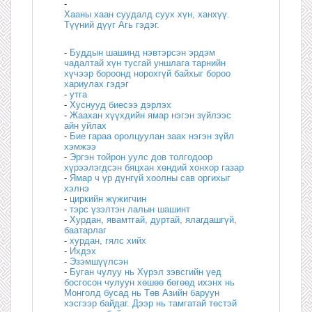
-
Хааны хаан суудалд суух хүн, ханхүү.
Түүний дүүг Агь гэдэг.
-
Буддын шашинд нэвтэрсэн эрдэм
чадалтай хүн тусгай уншлага тарнийн
хүчээр бороонд норохгүй байхыг бороо
хариулах гэдэг
-
утга
-
Хуснууд биесээ дэрлэх
-
Жаахан хүүхдийн ямар нэгэн зүйлээс
айн уйлах
-
Бие гараа оролцуулан заах нэгэн зүйл
хэмжээ
-
Эргэн тойрон уулс дов толгодоор
хүрээлэгдсэн бяцхан хөндий хонхор газар
-
Ямар ч үр дүнгүй хоолны сав оргихыг
хэлнэ
-
циркийн жүжигчин
-
тэрс үзэлтэн лалын шашинт
-
Хурдан, явамтгай, дуртай, ялагдашгүй,
баатарлаг
-
хурдан, гялс хийх
-
Ихдэх
-
Эзэмшүүлсэн
-
Буган чулуу нь Хүрэл зэвсгийн үед
босгосон чулуун хөшөө бөгөөд ихэнх нь
Монголд бусад нь Төв Азийн баруун
хэсгээр байдаг. Дээр нь тамгатай төстэй