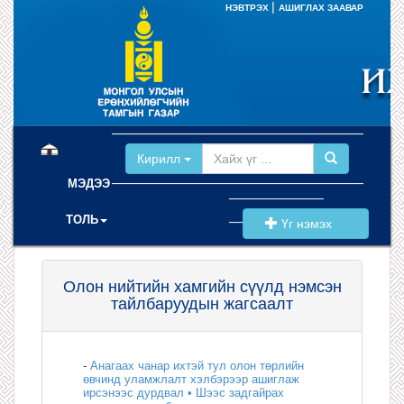
|
НЭВТРЭХ
АШИГЛАХ ЗААВАР
(current)
Кирилл
МЭДЭЭ
ТОЛЬ
Үг нэмэх
Олон нийтийн хамгийн сүүлд нэмсэн
тайлбаруудын жагсаалт
-
Анагаах чанар ихтэй тул олон төрлийн
өвчинд уламжлалт хэлбэрээр ашиглаж
ирсэнээс дурдвал • Шээс задгайрах