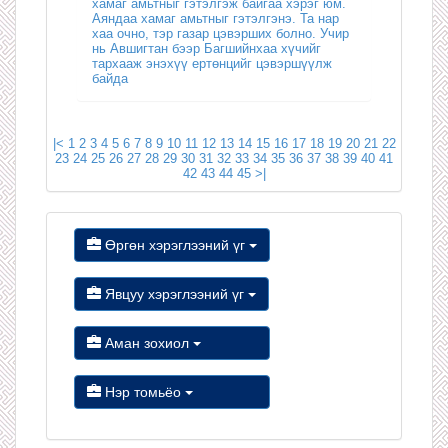
хамаг амьтныг гэтэлгэж байгаа хэрэг юм.
Аяндаа хамаг амьтныг гэтэлгэнэ. Та нар
хаа очно, тэр газар цэвэрших болно. Учир
нь Авшигтан бээр Багшийнхаа хүчийг
тархааж энэхүү ертөнцийг цэвэршүүлж
байда
|<
1
2
3
4
5
6
7
8
9
10
11
12
13
14
15
16
17
18
19
20
21
22
23
24
25
26
27
28
29
30
31
32
33
34
35
36
37
38
39
40
41
42
43
44
45
>|
Өргөн хэрэглээний үг
Явцуу хэрэглээний үг
Аман зохиол
Нэр томьёо