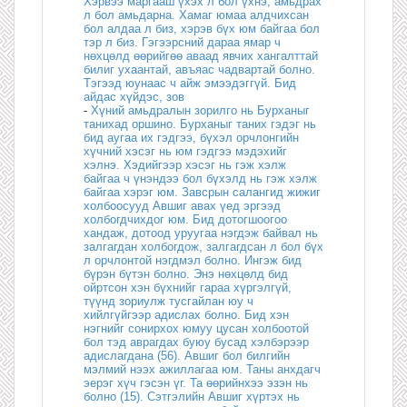
Хэрвээ маргааш үхэх л бол үхнэ, амьдрах
л бол амьдарна. Хамаг юмаа алдчихсан
бол алдаа л биз, хэрэв бүх юм байгаа бол
тэр л биз. Гэгээрсний дараа ямар ч
нөхцөлд өөрийгөө аваад явчих хангалттай
билиг ухаантай, авъяас чадвартай болно.
Тэгээд юунаас ч айж эмээдэггүй. Бид
айдас хүйдэс, зов
-
Хүний амьдралын зорилго нь Бурханыг
танихад оршино. Бурханыг таних гэдэг нь
бид аугаа их гэдгээ, бүхэл орчлонгийн
хүчний хэсэг нь юм гэдгээ мэдэхийг
хэлнэ. Хэдийгээр хэсэг нь гэж хэлж
байгаа ч үнэндээ бол бүхэлд нь гэж хэлж
байгаа хэрэг юм. Завсрын салангид жижиг
холбоосууд Авшиг авах үед эргээд
холбогдчихдог юм. Бид дотогшоогоо
хандаж, дотоод уруугаа нэгдэж байвал нь
залгагдан холбогдож, залгагдсан л бол бүх
л орчлонтой нэгдмэл болно. Ингэж бид
бүрэн бүтэн болно. Энэ нөхцөлд бид
ойртсон хэн бүхнийг гараа хүргэлгүй,
түүнд зориулж тусгайлан юу ч
хийлгүйгээр адислах болно. Бид хэн
нэгнийг сонирхох юмуу цусан холбоотой
бол тэд аврагдах буюу бусад хэлбэрээр
адислагдана (56). Авшиг бол билгийн
мэлмий нээх ажиллагаа юм. Таны анхдагч
эерэг хүч гэсэн үг. Та өөрийнхээ эзэн нь
болно (15). Сэтгэлийн Авшиг хүртэх нь