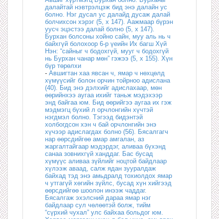
далайтай нэвтрэлцэж бид энэ далайн ус
болно. Нэг дусал ус далайд дусаж далай
болчихсон хэрэг (5, x 147). Аажмаар бүрэн
уусч эцэстээ далай болно (5, x 147).
Бурхан болсоны хойно сайн, муу аль нь ч
байхгүй болохоор 6-р үеийн Их багш Хүй
Нэн: “сайныг ч бодохгүй, мууг ч бодохгүй
нь Бурхан чанар мөн” гэжээ (5, x 155). Хүн
бүр төрөлхи
-
Авшигтан хаа явсан ч, ямар ч нөхцөлд
хүмүүсийг болон орчин тойрноо адислана
(40). Бид энэ дэлхийг адислахаар, мөн
өөрийнхээ аугаа ихийг таньж мэдэхээр
энд байгаа юм. Бид өөрийгээ аугаа их гэж
мэдмэгц бүхий л орчлонгийн хүчтэй
нэгдмэл болно. Тэгээд бидэнтэй
холбогдсон хэн ч бай орчлонгийн энэ
хүчээр адислагдах болно (56). Бясалгагч
нар өөрсдийгөө амар амгалан, аз
жаргалтайгаар мэдэрдэг, аливаа бүхэнд
санаа зовнихгүй ханддаг. Бас бусад
хүмүүс аливаа зүйлийг ноцтой байдлаар
хүлээж аваад, салж ядан зууралдаж
байхад тэд энэ амьдралд тохиолдох ямар
ч утгагүй хөгийн зүйлс, бусад хүн хийгээд
өөрсдийгөө шоолон инээж чаддаг.
Бясалгаж эхэлсний дараа ямар нэг
байдлаар сул чөлөөтэй болж, тийм
“сүрхий чухал” улс байхаа больдог юм.