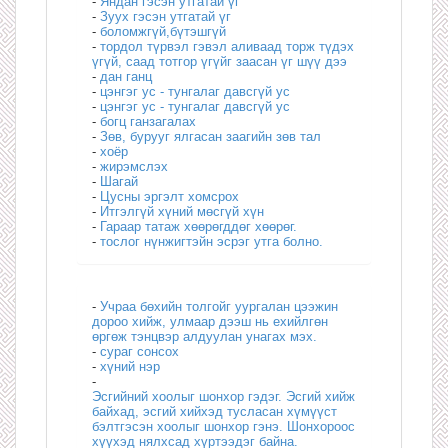
-
Яндан гэсэн утгатай үг
-
Зуух гэсэн утгатай үг
-
боломжгүй,бүтэшгүй
-
тордол түрвэл гэвэл аливаад торж түдэх
үгүй, саад тотгор үгүйг заасан үг шүү дээ
-
дан ганц
-
цэнгэг ус - тунгалаг давсгүй ус
-
цэнгэг ус - тунгалаг давсгүй ус
-
богц ганзагалах
-
Зөв, бурууг ялгасан заагийн зөв тал
-
хоёр
-
жирэмслэх
-
Шагай
-
Цусны эргэлт хомсрох
-
Итгэлгүй хүний мөсгүй хүн
-
Гараар татаж хөөрөгддөг хөөрөг.
-
тослог нүнжигтэйн эсрэг утга болно.
-
Учраа бөхийн толгойг уургалан цээжин
дороо хийж, улмаар дээш нь ехийлгөн
өргөж тэнцвэр алдуулан унагах мэх.
-
сураг сонсох
-
хүний нэр
-
Эсгийний хоолыг шонхор гэдэг. Эсгий хийж
байхад, эсгий хийхэд тусласан хүмүүст
бэлтгэсэн хоолыг шонхор гэнэ. Шонхороос
хүүхэд нялхсад хүртээдэг байна.