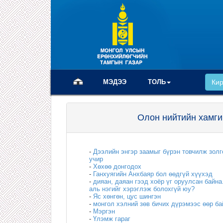
(current)
МЭДЭЭ
ТОЛЬ
Ки
Олон нийтийн хамги
-
Дээлийн энгэр заамыг бүрэн товчилж золг
учир
-
Хөхөө донгодох
-
Ганхуягийн Анхбаяр бол өөдгүй хүүхэд
-
дияан, даяан гээд хоёр үг оруулсан байна
аль нэгийг хэрэглэж болохгүй юу?
-
Яс хөнгөн, цус шингэн
-
монгол хэлний зөв бичих дүрэмээс өөр б
-
Мэргэн
-
Үлэмж гараг