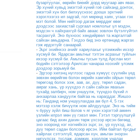
бузартуулах, өөрийн биеийг дорд муугаар авч явах.
Эр хүний хувьд эмэгтэй хүний гоё сайханд донтох,
эмэгтэй хүн бол билхүүснээс доошх эрхтний
хэрэглээгээ ил задгай, гол мөрөнд хаях, угаах гэх
мэт болой. Мөн нийтээр дагаж мөрддөг өвөг
дээдсээс захиастай сургаал номлолыг үл мэдэн,
мэдсэн ч хайхрахгүй байх аваас зовлон бүтэлгүйтэл
тасрахгүй. Энэ бүхнээс хөндийрвөл та жаргалтай
сайхан амьдарна. Гэхдээ бид энэ ертөнцөд жаргах
гэж ирдэггүйг санаарай.
-
Эцэг эхийнхээ ачийг хариулахыг үлэмжийн ихээр
хүсмуй би. Ядарсан амьтныг тэтгэн асрахыг туйлын
ихээр хүсмуй би. Амьтны тусын тулд Арслан мэт
бодийн сэтгэлээр Арилсан чанараа нээхийг үлэмж
дээдээр зорьмуй би.
-
Эдгээр хилэнц нүглээс гадна хүмүүс сүүлийн үед
зөвхөн өөрийгөө болон өөрийн хамгийн ойрын төрөл
төрөгсөд болох ээж, аав, ах, дүү, төрөл садан,
амраг хань, үр хүүхдээ л сайн сайхан явахын
тухайд залбирч, ном уншуулж, түүндээ бүхий л
анхаарлаа хандуулж байгаа нь харагддаг. Жишээ
нь: Ганданд ном уншуулахдаа ам бүл 4, 5 гэх
мэтээр хэлж бичүүлж ном айлдуулдаг. Энэ нь тийм
ч буруу зүйл биш болов ч яг үнэн хэрэгтэй аминч
үзлийн илрэл мөн үү гэвэл мөн. Гэтэл тэргүүлшгүй
цагаас бид ахин дахин төрж үхсээр ирсэн бөгөөд
энэ хооронд нэг нэгнийхээ эцэг, эх, үр хүүхэд, ах,
дүү төрөл садан болсоор ирсэн. Ийм байтал бусдыг
хайрлах сэтгэлгүй, ядарсан хүн, амьтан энэрэн
нигүүлсэх, туслаж, дэмжих, хооллож ундлах