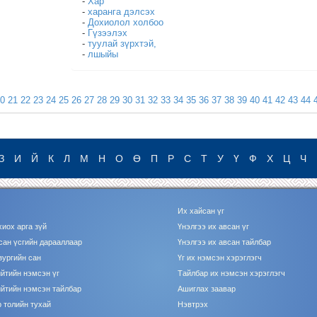
-
Хар
-
харанга дэлсэх
-
Дохиолол холбоо
-
Гүзээлэх
-
туулай зүрхтэй,
-
лшыйы
0
21
22
23
24
25
26
27
28
29
30
31
32
33
34
35
36
37
38
39
40
41
42
43
44
З
И
Й
К
Л
М
Н
О
Ө
П
Р
С
Т
У
Ү
Ф
Х
Ц
Ч
Их хайсан үг
хиох арга зүй
Үнэлгээ их авсан үг
сан үсгийн дарааллаар
Үнэлгээ их авсан тайлбар
зургийн сан
Үг их нэмсэн хэрэглэгч
йтийн нэмсэн үг
Тайлбар их нэмсэн хэрэглэгч
йтийн нэмсэн тайлбар
Ашиглах заавар
 толийн тухай
Нэвтрэх