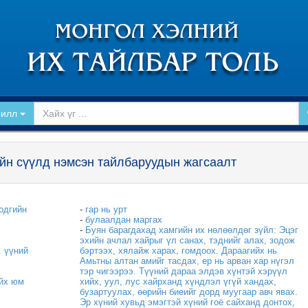
рилл
йн сүүлд нэмсэн тайлбаруудын жагсаалт
одгийн
-
гар нь урт
-
булаалдан маргах
-
Буян барагдахад хамгийн их нөлөөлдөг зүйл: Эцэг
эхийн ачлал хайрыг үл санах, тэднийг алах, зодож
. үүний
бэртээх, хялайж харах, гомдоох. Дараагийх нь
Амьтны алтан амийг тасдах, ер нь арван хар нүгэл
тэр чигээрээ. Түүний дараа элдэв хүнтэй хэрүүл
айх юм
хийх, уул, лус хайрханд хүндлэл үгүй хандах,
бузартуулах, өөрийн биеийг дорд муугаар авч явах.
Эр хүний хувьд эмэгтэй хүний гоё сайханд донтох,