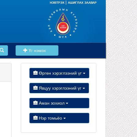
|
НЭВТРЭХ
АШИГЛАХ ЗААВАР
Үг нэмэх
Өргөн хэрэглээний үг
Явцуу хэрэглээний үг
Аман зохиол
Нэр томьёо