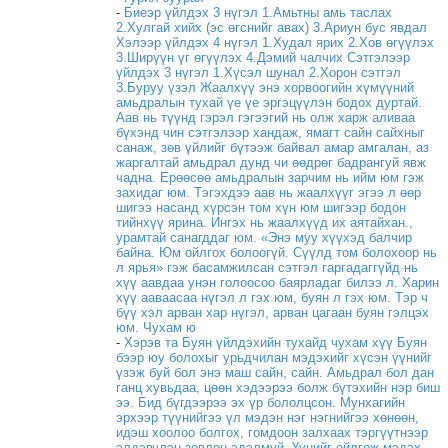
-
Биеэр үйлдэх 3 нүгэл 1.Амьтны амь таслах
2.Хулгай хийх (эс өгснийг авах) 3.Ариун бус явдал
Хэлээр үйлдэх 4 нүгэл 1.Худал ярих 2.Хов өгүүлэх
3.Ширүүн үг өгүүлэх 4.Дэмий чалчих Сэтгэлээр
үйлдэх 3 нүгэл 1.Хүсэл шунал 2.Хорон сэтгэл
3.Буруу үзэл Жаалхүү энэ хорвоогийн хүмүүний
амьдралын тухай үе үе эргэцүүлэн бодох дуртай.
Аав нь түүнд гэрэл гэгээгий нь олж харж аливаа
бүхэнд чин сэтгэлээр хандаж, ямагт сайн сайхныг
санаж, зөв үйлийг бүтээж байвал амар амгалан, аз
жаргалтай амьдрал дунд чи өөдрөг бадрангуй явж
чадна. Ерөөсөө амьдралын зарчим нь ийм юм гэж
захидаг юм. Тэгэхдээ аав нь жаалхүүг эгээ л өөр
шигээ насанд хүрсэн том хүн юм шигээр бодон
тийнхүү ярина. Ингэх нь жаалхүүд их аятайхан.,
урамтай санагддаг юм. «Энэ муу хүүхэд балчир
байна. Юм ойлгох болоогүй. Сүүлд том болохоор нь
л ярья» гэж басамжилсан сэтгэл гаргадаггүйд нь
хүү аавдаа унэн голоосоо баярладаг билээ л. Харин
хүү ааваасаа нүгэл л гэх юм, буян л гэх юм. Тэр ч
бүү хэл арван хар нүгэл, арван цагаан буян гэлцэх
юм. Чухам ю
-
Хэрэв та Буян үйлдэхийн тухайд чухам хүү Буян
бээр юу болохыг урьдчилан мэдэхийг хүсэн үүнийг
үзэж буй бол энэ маш сайн, сайн. Амьдрал бол дан
ганц хувьдаа, цөөн хэдээрээ болж бүтэхийн нэр биш
ээ. Бид бүгдээрээ эх үр бололцсон. Мунхагийн
эрхээр түүнийгээ үл мэдэн нэг нэгнийгээ хөнөөн,
идэш хоолоо болгох, гомдоон залхаах тэргүүтнээр
элдэвчлэн зовлон эдэлмуй. Үүнийг ойлгож мэдэх