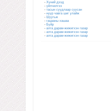
-
Хүний дээд
-
үйлчилгээ
-
тасын суудлаар суусан
-
нүүр чавга шиг улайж
-
Шуугьж
-
гацааны хашаа
-
Буйр
-
алга дарам-жижигхэн газар
-
алга дарам-жижигхэн газар
-
алга дарам-жижигхэн газар