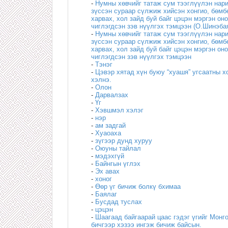
-
Нумны хөвчийг татаж сум тээглүүлэн нар
зүссэн сураар сүлжиж хийсэн хонгио, бөмб
харвах, хол зайд буй байг цэцэн мэргэн он
чиглэгдсэн зэв нүүлгэх тэмцээн (О.Шинэба
-
Нумны хөвчийг татаж сум тээглүүлэн нар
зүссэн сураар сүлжиж хийсэн хонгио, бөмб
харвах, хол зайд буй байг цэцэн мэргэн он
чиглэгдсэн зэв нүүлгэх тэмцээн
-
Тэнэг
-
Цэвэр хятад хүн буюу “хуашя” угсаатны х
хэлнэ.
-
Олон
-
Дарвалзах
-
Үг
-
Хэвшмэл хэлэг
-
нэр
-
ам задгай
-
Хуаоаха
-
зүгээр дунд хуруу
-
Оюуны тайлал
-
мэдэхгүй
-
Байнгын үглэх
-
Эх авах
-
хоног
-
Өөр үг бичиж болкү бхимаа
-
Баялаг
-
Бусдад туслах
-
цэцэн
-
Шаагаад байгаарай цаас гэдэг үгийг Монг
бичгээр хэзээ ингэж бичиж байсын.