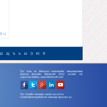
45
>|
Ш
Щ
Ъ
Ь
Ы
Э
Ю
Я
Тус толь нь Мөнхгал компанийн зөвшөөрлөөр
монгол бичгийн ‘Menksoft 2012’ үсгийн тиг
хэрэглэж байна.
www.Menksoft.com
Тус толийн талаарх санал хүсэлтээ
contact@mongoltoli.mn хаягаар ирүүлнэ үү.