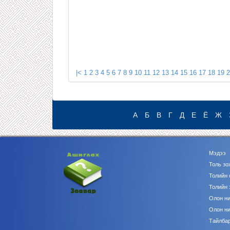
|<
1
2
3
4
5
6
7
8
9
10
11
12
13
14
15
16
17
18
19
2
А
Б
В
Г
Д
Е
Ё
Ж
Мэдээ
Толь зо
Толийн 
Толийн 
Олон ни
Олон ни
Тайлбар