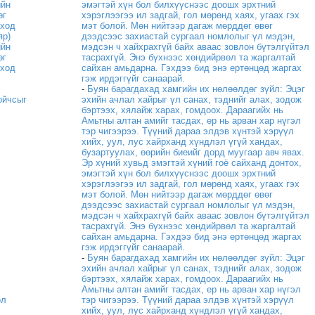
ийн
эмэгтэй хүн бол билхүүснээс доошх эрхтний
өг
хэрэглээгээ ил задгай, гол мөрөнд хаях, угаах гэх
оход
мэт болой. Мөн нийтээр дагаж мөрддөг өвөг
яр)
дээдсээс захиастай сургаал номлолыг үл мэдэн,
ийн
мэдсэн ч хайхрахгүй байх аваас зовлон бүтэлгүйтэл
өг
тасрахгүй. Энэ бүхнээс хөндийрвөл та жаргалтай
оход
сайхан амьдарна. Гэхдээ бид энэ ертөнцөд жаргах
гэж ирдэггүйг санаарай.
-
Буян барагдахад хамгийн их нөлөөлдөг зүйл: Эцэг
ойчсыг
эхийн ачлал хайрыг үл санах, тэднийг алах, зодож
бэртээх, хялайж харах, гомдоох. Дараагийх нь
Амьтны алтан амийг тасдах, ер нь арван хар нүгэл
тэр чигээрээ. Түүний дараа элдэв хүнтэй хэрүүл
хийх, уул, лус хайрханд хүндлэл үгүй хандах,
бузартуулах, өөрийн биеийг дорд муугаар авч явах.
Эр хүний хувьд эмэгтэй хүний гоё сайханд донтох,
эмэгтэй хүн бол билхүүснээс доошх эрхтний
хэрэглээгээ ил задгай, гол мөрөнд хаях, угаах гэх
мэт болой. Мөн нийтээр дагаж мөрддөг өвөг
дээдсээс захиастай сургаал номлолыг үл мэдэн,
мэдсэн ч хайхрахгүй байх аваас зовлон бүтэлгүйтэл
тасрахгүй. Энэ бүхнээс хөндийрвөл та жаргалтай
сайхан амьдарна. Гэхдээ бид энэ ертөнцөд жаргах
гэж ирдэггүйг санаарай.
-
Буян барагдахад хамгийн их нөлөөлдөг зүйл: Эцэг
эхийн ачлал хайрыг үл санах, тэднийг алах, зодож
бэртээх, хялайж харах, гомдоох. Дараагийх нь
Амьтны алтан амийг тасдах, ер нь арван хар нүгэл
ол
тэр чигээрээ. Түүний дараа элдэв хүнтэй хэрүүл
хийх, уул, лус хайрханд хүндлэл үгүй хандах,