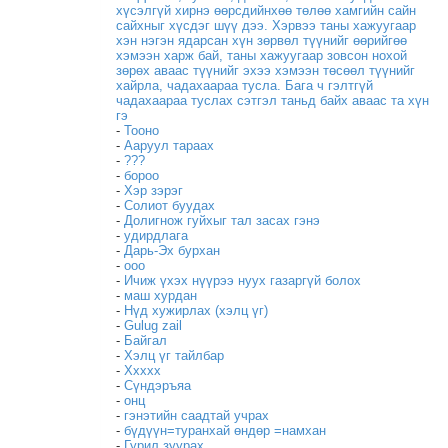
хүсэлгүй хирнэ өөрсдийнхөө төлөө хамгийн сайн
сайхныг хүсдэг шүү дээ. Хэрвээ таны хажуугаар
хэн нэгэн ядарсан хүн зөрвөл түүнийг өөрийгөө
хэмээн харж бай, таны хажуугаар зовсон нохой
зөрөх аваас түүнийг эхээ хэмээн төсөөл түүнийг
хайрла, чадахаараа тусла. Бага ч гэлтгүй
чадахаараа туслах сэтгэл таньд байх аваас та хүн
гэ
-
Тооно
-
Ааруул тараах
-
???
-
бороо
-
Хэр зэрэг
-
Солиот буудах
-
Долигнож гуйхыг тал засах гэнэ
-
удирдлага
-
Дарь-Эх бурхан
-
ооо
-
Ичиж үхэх нүүрээ нуух газаргүй болох
-
маш хурдан
-
Нүд хужирлах (хэлц үг)
-
Gulug zail
-
Байгал
-
Хэлц үг тайлбар
-
Ххххх
-
Сүндэръяа
-
онц
-
гэнэтийн саадтай учрах
-
бүдүүн=туранхай өндөр =намхан
-
Гурил зуурах