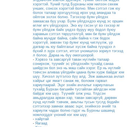
хэрэгтэй. Үүний тулд Бурханы ном нилээн сөхөж
унших, сонсох хэрэгтэй болно. Мөн сэтгэл гэж юу
болох талаар эрэгцүүлээд ирэх үед аяандаа та
ойлгож эхлэх болно. Тэгэхээр буян үйлдэх
замаасаа бүү ухар. Буян үйлдэхдээ юунд эс оршин
өглөг өгч үйлдээрээ. Энэ юу гэсэн үг вэ гэхээр яг
буян үйлдэж байх үедээ буруу муу бодол буюу
харамын сэтгэл төрүүлэлгүй, мөн би буян үйлдэж
байна мундаг байна, сайн байна ч гэж бодох
хэрэггүй, зөвхөн тэр буянг юунд чиглүүлж, үр
дагвар нь юу байлгахыг хүсэж байна түүндээ л
бүхий л зүрх сэтгэл, итгэл үнэмшлээ зориул тэгээд
л болоо. Дараа нь бүү омогшоорой.
-
Хэрвээ та завсаргүй таван нүглийн талаар
сонирхож, түүнийг эс үйлдэхийн тухайд санаа
шийдсэн бол энэ нь маш сайн хэрэг. Ер нь нүглийг
тэвчсэн аливаа үйлдийн цаана буян хурж байдаг юм
шүү. Хичээл зүтгэлээ бүү алд. Ээж аавынхаа ачлал
хайрыг цаг ямагт санаж яв, боломж гарвал
хариулаарай. Эцэг эхийн ачлалыг хариулахын
тухайд Бурхан багшийн тусгайлан айлдсан ном
байдаг юм шүү. Түүнийг олж унш. Үлдсэн
амьдралдаа арван хар, таван завсаргүй, дөрвөн
хүнд нүглийг тэвчиж, амьтны тусын туслд бодийн
сэтгэлээр замнах аваас эцэг, эхийнхээ ачийг та
хариулж чадах болно гэдэг нь Бурхны шашинд
номлогддог үнэний нэг юм шүү.
-
хайртай
-
Яагаад