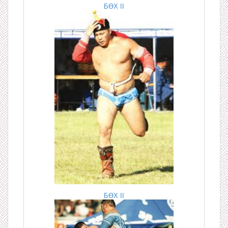
БӨХ II
БӨХ II