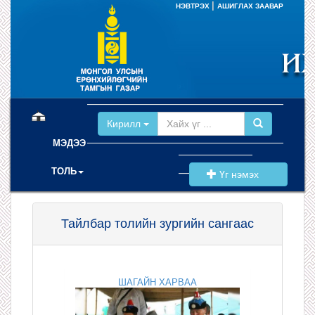
|
НЭВТРЭХ
АШИГЛАХ ЗААВАР
(current)
Кирилл
МЭДЭЭ
ТОЛЬ
Үг нэмэх
Тайлбар толийн зургийн сангаас
ШАГАЙН ХАРВАА