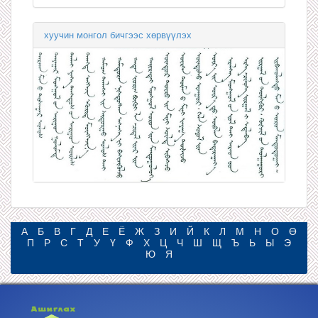
хуучин монгол бичгээс хөрвүүлэх
А
Б
В
Г
Д
Е
Ё
Ж
З
И
Й
К
Л
М
Н
О
Ө
П
Р
С
Т
У
Ү
Ф
Х
Ц
Ч
Ш
Щ
Ъ
Ь
Ы
Э
Ю
Я