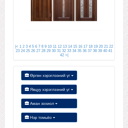
|<
1
2
3
4
5
6
7
8
9
10
11
12
13
14
15
16
17
18
19
20
21
22
23
24
25
26
27
28
29
30
31
32
33
34
35
36
37
38
39
40
41
42
>|
Өргөн хэрэглээний үг
Явцуу хэрэглээний үг
Аман зохиол
Нэр томьёо