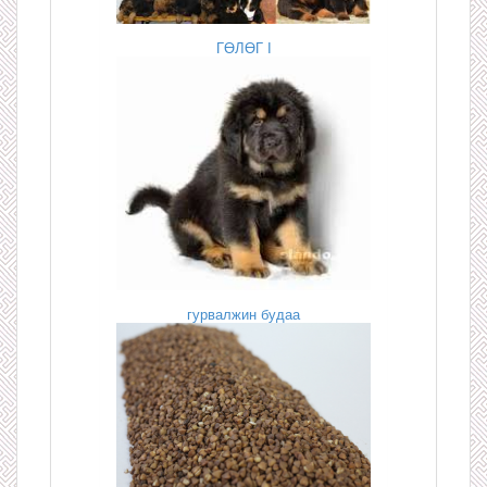
ГӨЛӨГ I
гурвалжин будаа