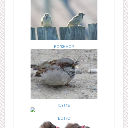
БОЛЖМОР
ЮҮТҮБ
БОТГО