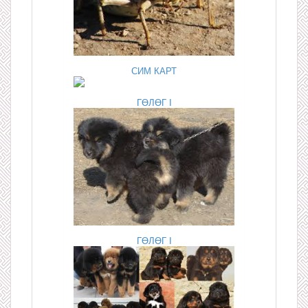
СИМ КАРТ
ГӨЛӨГ I
ГӨЛӨГ I