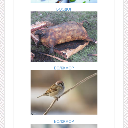
БООДОГ
БОЛЖМОР
БОЛЖМОР