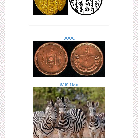
ЗООС
алаг тахь