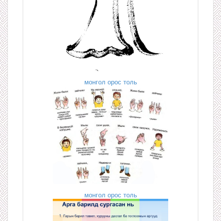
монгол орос толь
монгол орос толь