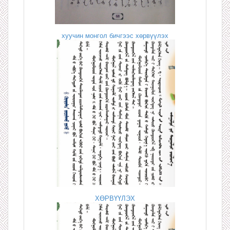
хуучин монгол бичгээс хөрвүүлэх
ХӨРВҮҮЛЭХ