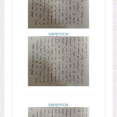
ХӨРВҮҮЛЭХ
ХӨРВҮҮЛЭХ