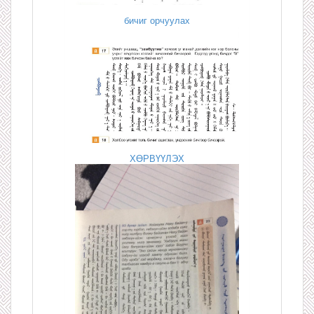
бичиг орчуулах
ХӨРВҮҮЛЭХ