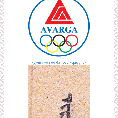
хуучин монгол бичгээс хөрвүүлэх