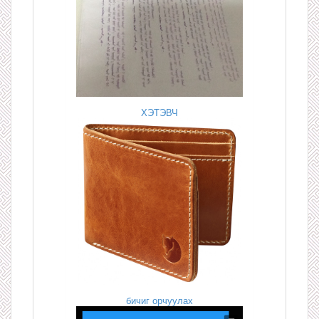
ХЭТЭВЧ
бичиг орчуулах