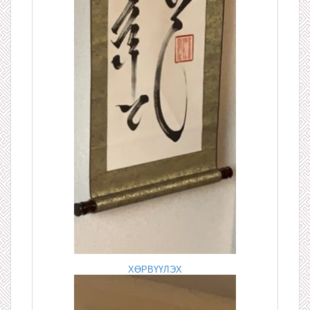
ХӨРВҮҮЛЭХ