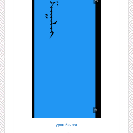
уран бичлэг