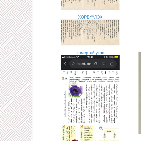
ХӨРВҮҮЛЭХ
камертай утас