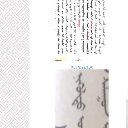
ХӨРВҮҮЛЭХ