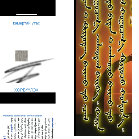
камертай утас
ХӨРВҮҮЛЭХ