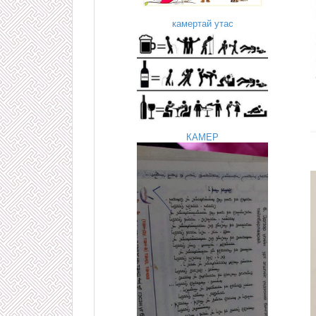
камертай утас
КАМЕР