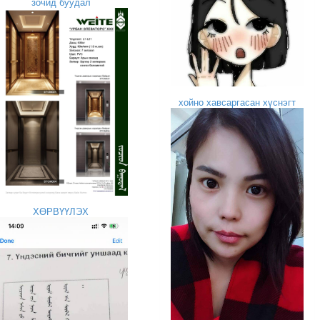
зочид буудал
хойно хавсаргасан хүснэгт
ХӨРВҮҮЛЭХ