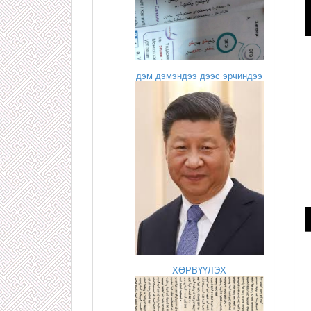
дэм дэмэндээ дээс эрчиндээ
ХӨРВҮҮЛЭХ