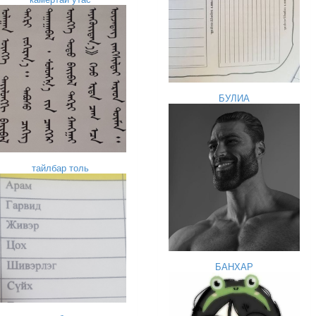
БУЛИА
тайлбар толь
БАНХАР