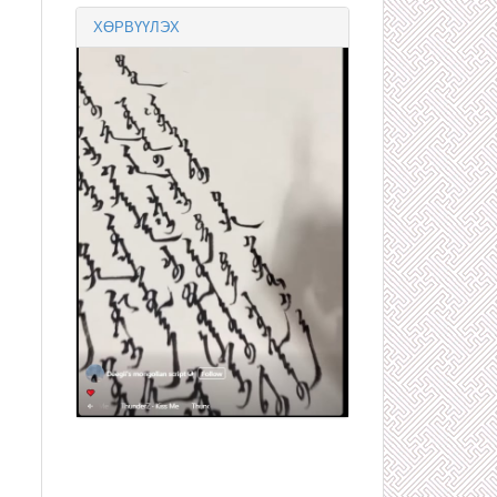
ХӨРВҮҮЛЭХ