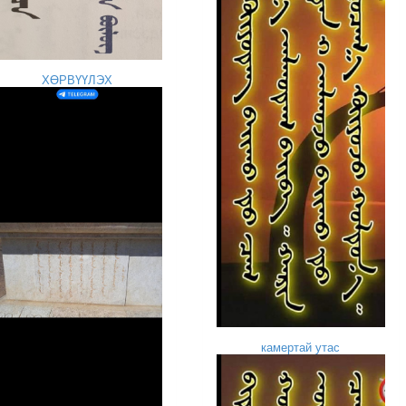
ХӨРВҮҮЛЭХ
камертай утас