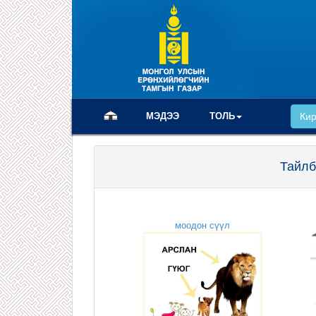
(current)
МЭДЭЭ
ТОЛЬ
Ки
Тайлб
моодон сүүл