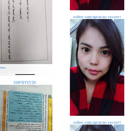
хойно хавсаргасан хүснэгт
ХӨРВҮҮЛЭХ
хойно хавсаргасан хүснэгт