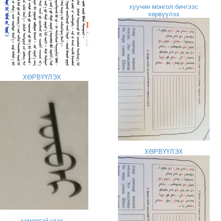
хуучин монгол бичгээс
хөрвүүлэх
ХӨРВҮҮЛЭХ
ХӨРВҮҮЛЭХ
камертай утас