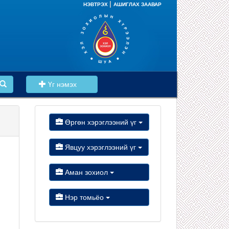
|
НЭВТРЭХ
АШИГЛАХ ЗААВАР
Үг нэмэх
Өргөн хэрэглээний үг
Явцуу хэрэглээний үг
Аман зохиол
Нэр томьёо