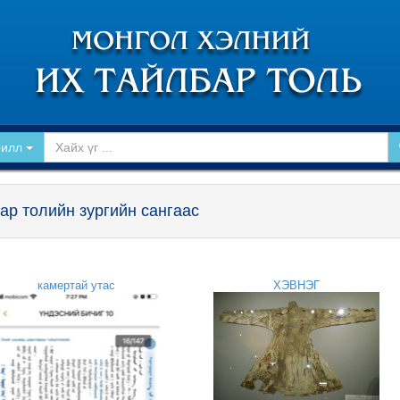
рилл
ар толийн зургийн сангаас
камертай утас
ХЭВНЭГ