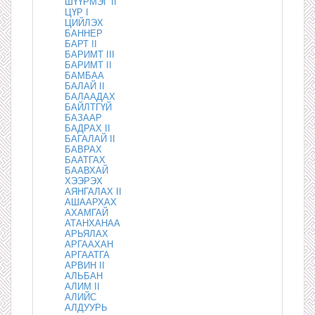
ШҮҮРМЭГ II
ЦҮР I
ЦИЙЛЭХ
БАННЕР
БАРТ II
БАРИМТ III
БАРИМТ II
БАМБАА
БАЛАЙ II
БАЛААДАХ
БАЙЛТГҮЙ
БАЗААР
БАДРАХ II
БАГАЛАЙ II
БАВРАХ
БААТГАХ
БААВХАЙ
ХЭЭРЭХ
АЯНГАЛАХ II
АШААРХАХ
АХАМГАЙ
АТАНХАНАА
АРЬЯЛАХ
АРГААХАН
АРГААТГА
АРВИН II
АЛЬБАН
АЛИМ II
АЛИЙС
АЛДУУРЬ