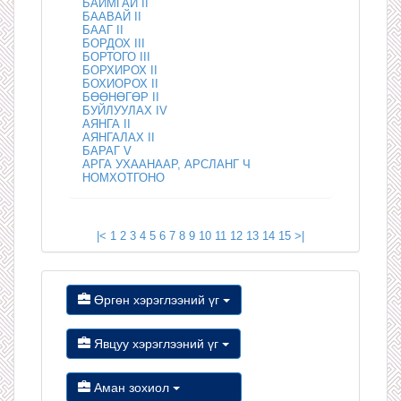
БАЙМГАЙ II
БААВАЙ II
БААГ II
БОРДОХ III
БОРТОГО III
БОРХИРОХ II
БОХИОРОХ II
БӨӨНӨГӨР II
БУЙЛУУЛАХ IV
АЯНГА II
АЯНГАЛАХ II
БАРАГ V
АРГА УХААНААР, АРСЛАНГ Ч
НОМХОТГОНО
|<
1
2
3
4
5
6
7
8
9
10
11
12
13
14
15
>|
Өргөн хэрэглээний үг
Явцуу хэрэглээний үг
Аман зохиол