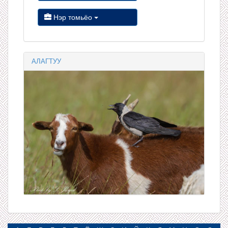
Нэр томьёо
АЛАГТУУ