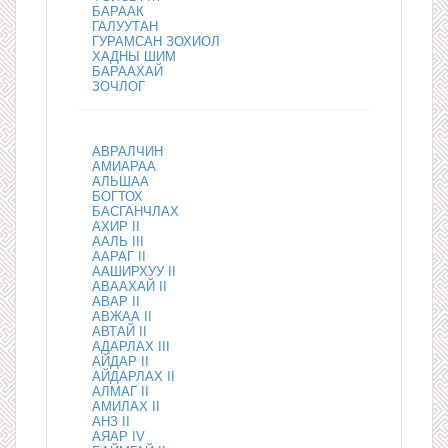
БАРААК
ГАЛУУТАН
ГУРАМСАН ЗОХИОЛ
ХАДНЫ ШИМ
БАРААХАЙ
ЗОЧЛОГ
АВРАЛЧИН
АМИАРАА
АЛЬШАА
БОГТОХ
БАСГАНЧЛАХ
АХИР II
ААЛЬ III
ААРАГ II
ААШИРХУУ II
АВААХАЙ II
АВАР II
АВЖАА II
АВТАЙ II
АДАРЛАХ III
АЙДАР II
АЙДАРЛАХ II
АЛМАГ II
АМИЛАХ II
АНЗ II
АЯАР IV