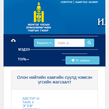
|
НЭВТРЭХ
АШИГЛАХ ЗААВАР
(current)
Кирилл
МЭДЭЭ
ТОЛЬ
Үг нэмэх
Олон нийтийн хамгийн сүүлд нэмсэн
үгсийн жагсаалт
АМСУУР III
ТАНХ II
ЭГЭЭР