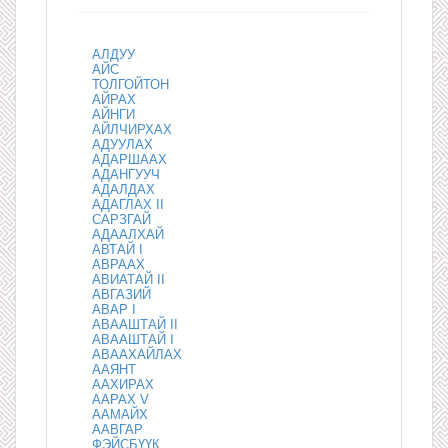
АЛДУУ
АЙС
ТОЛГОЙТОН
АЙРАХ
АЙНГИ
АЙЛЧИРХАХ
АДУУЛАХ
АДАРШААХ
АДАНГУУЧ
АДАЛДАХ
АДАГЛАХ II
САРЗГАЙ
АДААЛХАЙ
АВТАЙ I
АВРААХ
АВИАТАЙ II
АВГАЗИЙ
АВАР I
АВААШТАЙ II
АВААШТАЙ I
АВААХАЙЛАХ
ААЯНТ
ААХИРАХ
ААРАХ V
ААМАЙХ
ААВГАР
ФЭЙСБҮҮК