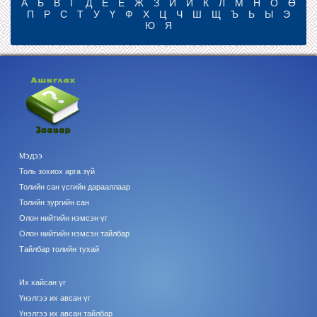
А
Б
В
Г
Д
Е
Ё
Ж
З
И
Й
К
Л
М
Н
О
Ө
П
Р
С
Т
У
Ү
Ф
Х
Ц
Ч
Ш
Щ
Ъ
Ь
Ы
Э
Ю
Я
Мэдээ
Толь зохиох арга зүй
Толийн сан үсгийн дарааллаар
Толийн зургийн сан
Олон нийтийн нэмсэн үг
Олон нийтийн нэмсэн тайлбар
Тайлбар толийн тухай
Их хайсан үг
Үнэлгээ их авсан үг
Үнэлгээ их авсан тайлбар