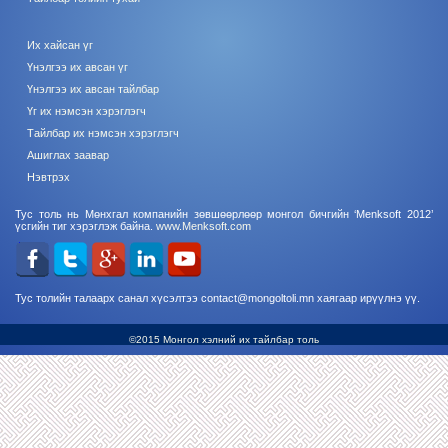
Их хайсан үг
Үнэлгээ их авсан үг
Үнэлгээ их авсан тайлбар
Үг их нэмсэн хэрэглэгч
Тайлбар их нэмсэн хэрэглэгч
Ашиглах заавар
Нэвтрэх
Тус толь нь Мөнхгал компанийн зөвшөөрлөөр монгол бичгийн ‘Menksoft 2012’
үсгийн тиг хэрэглэж байна.
www.Menksoft.com
Тус толийн талаарх санал хүсэлтээ contact@mongoltoli.mn хаягаар ирүүлнэ үү.
©2015 Монгол хэлний их тайлбар толь