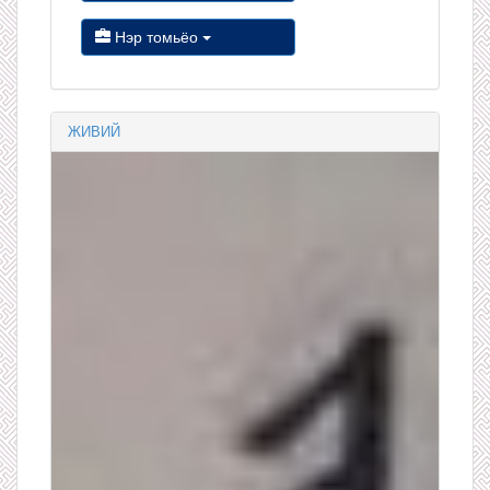
Нэр томьёо
ЖИВИЙ