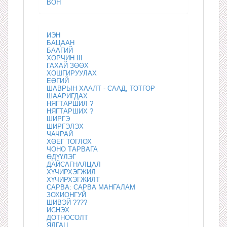
ВОН
ИЭН
БАЦААН
БААГИЙ
ХОРЧИН III
ГАХАЙ ЗӨӨХ
ХОШГИРУУЛАХ
ЕӨГИЙ
ШАВРЫН ХААЛТ - СААД, ТОТГОР
ШААРИГДАХ
НЯГТАРШИЛ ?
НЯГТАРШИХ ?
ШИРГЭ
ШИРГЭЛЭХ
ЧАЧРАЙ
ХӨЕГ ТОГЛОХ
ЧОНО ТАРВАГА
ӨДҮҮЛЭГ
ДАЙСАГНАЛЦАЛ
ХҮЧИРХЭГЖИЛ
ХҮЧИРХЭГЖИЛТ
САРВА: САРВА МАНГАЛАМ
ЗОХИОНГУЙ
ШИВЭЙ ????
ИСНЭХ
ДОТНОСОЛТ
ЯЛГАЦ