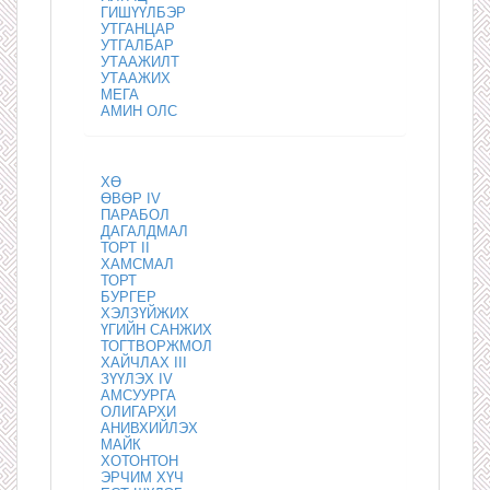
ГИШҮҮЛБЭР
УТГАНЦАР
УТГАЛБАР
УТААЖИЛТ
УТААЖИХ
МЕГА
АМИН ОЛС
ХӨ
ӨВӨР IV
ПАРАБОЛ
ДАГАЛДМАЛ
ТОРТ II
ХАМСМАЛ
ТОРТ
БУРГЕР
ХЭЛЗҮЙЖИХ
ҮГИЙН САНЖИХ
ТОГТВОРЖМОЛ
ХАЙЧЛАХ III
ЗҮҮЛЭХ IV
АМСУУРГА
ОЛИГАРХИ
АНИВХИЙЛЭХ
МАЙК
ХОТОНТОН
ЭРЧИМ ХҮЧ