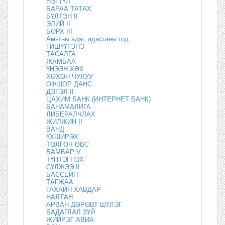
НЭГҮҮЛ
БАРАА ТАТАХ
БҮЛТЭН II
ЭЛИЙ II
БОРХ III
Амьтны адаг, адасганы год
ГИШҮҮГЭНЭ
ТАСАЛГА
ЖАМБАА
ҮНЭЭН ХӨХ
ХӨХӨН ЧУЛУУ
OФШОР ДАНС
ДЭГЭЛ II
ЦАХИМ БАНК (ИНТЕРНЕТ БАНК)
БАНАМАЛИГА
ЛИБЕРАЛЧЛАХ
ЖИЛЖИН II
ВАНД
ҮХШИРЭХ
ТӨЛГӨЧ ӨВС
БАМБАР V
ТҮНТЭГНЭХ
СҮЛЖЭЭ II
БАССЕЙН
ТАГЖАА
ГАХАЙН ХАВДАР
НАЛТАН
АРВАН ДӨРӨВТ ШҮЛЭГ
БАДАГЛАЛ ЗҮЙ
ЖИЙРЭГ АВИА