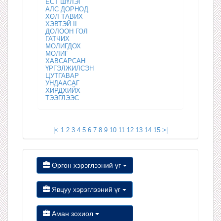
ЕСТ ШҮЛЭГ
АЛС ДОРНОД
ХӨЛ ТАВИХ
ХЭВТЭЙ II
ДОЛООН ГОЛ
ГАТЧИХ
МОЛИГДОХ
МОЛИГ
ХАВСАРСАН
ҮРГЭЛЖИЛСЭН
ЦУТГАВАР
УНДААСАГ
ХИРДХИЙХ
ТЭЭГЛЭЭС
|<
1
2
3
4
5
6
7
8
9
10
11
12
13
14
15
>|
Өргөн хэрэглээний үг
Явцуу хэрэглээний үг
Аман зохиол