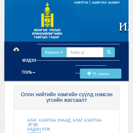
|
НЭВТРЭХ
АШИГЛАХ ЗААВАР
(current)
Кирилл
МЭДЭЭ
ТОЛЬ
Үг нэмэх
Олон нийтийн хамгийн сүүлд нэмсэн
үгсийн жагсаалт
АЛАГ АЗАРГАА УНААД, АЛАГ АЗАРГАА
ЭРЭВ
ХАДАН ХҮЖ