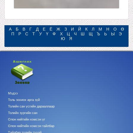
А
Б
В
Г
Д
Е
Ё
Ж
З
И
Й
К
Л
М
Н
О
Ө
П
Р
С
Т
У
Ү
Ф
Х
Ц
Ч
Ш
Щ
Ъ
Ь
Ы
Э
Ю
Я
Мэдээ
Толь зохиох арга зүй
Толийн сан үсгийн дарааллаар
Толийн зургийн сан
Олон нийтийн нэмсэн үг
Олон нийтийн нэмсэн тайлбар
Тайлбар толийн тухай