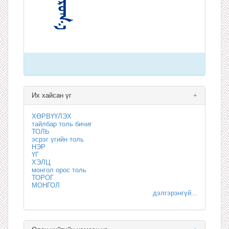
Их хайсан үг
+
ХӨРВҮҮЛЭХ
тайлбар толь бичиг
ТОЛЬ
эсрэг үгийн толь
НЭР
ҮГ
ХЭЛЦ
монгол орос толь
ТОРОГ
МОНГОЛ
дэлгэрэнгүй...