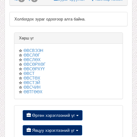
Холбогдох зураг одоогоор алга байна.
Хөрш үг
ӨВСВЭЭН
ӨВСЛӨГ
ӨВСЛӨХ
ӨВСӨРХӨГ
ӨВСӨРХҮҮ
ӨВСТ
ӨВСТӨХ
ӨВСТЭЙ
ӨВСЧИН
ӨВТГӨӨХ
Өргөн хэрэглээний үг
Явцуу хэрэглээний үг