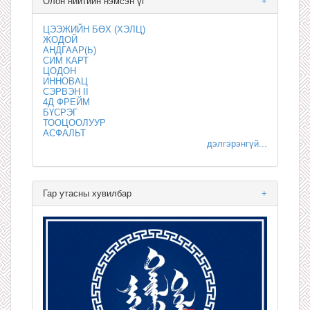
Олон нийтийн нэмсэн үг
+
ЦЭЭЖИЙН БӨХ (ХЭЛЦ)
ЖОДОЙ
АНДГААР(Ь)
СИМ КАРТ
ЦОДОН
ИННОВАЦ
СЭРВЭН II
4Д ФРЕЙМ
БҮСРЭГ
ТООЦООЛУУР
АСФАЛЬТ
дэлгэрэнгүй...
Гар утасны хувилбар
+