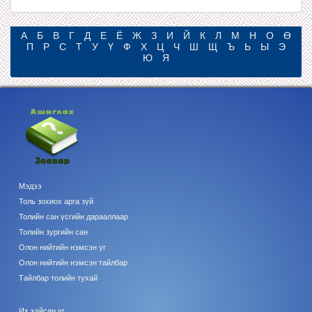
А
Б
В
Г
Д
Е
Ё
Ж
З
И
Й
К
Л
М
Н
О
Ө
П
Р
С
Т
У
Ү
Ф
Х
Ц
Ч
Ш
Щ
Ъ
Ь
Ы
Э
Ю
Я
Мэдээ
Толь зохиох арга зүй
Толийн сан үсгийн дарааллаар
Толийн зургийн сан
Олон нийтийн нэмсэн үг
Олон нийтийн нэмсэн тайлбар
Тайлбар толийн тухай
Их хайсан үг