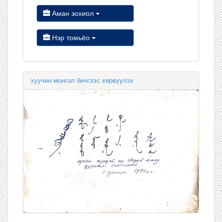
Аман зохиол
Нэр томьёо
хуучин монгол бичгээс хөрвүүлэх