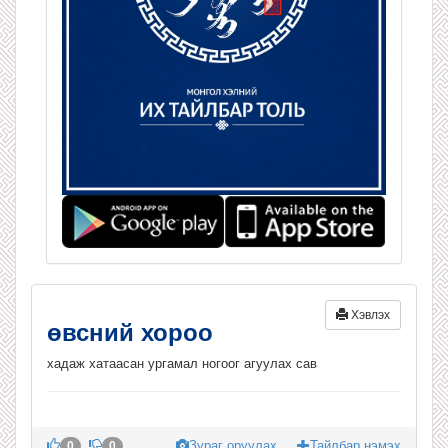
Хэвлэх
өвсний хороо
хадаж хатаасан ургамал ногоог агуулах сав
Зураг оруулах
Тайлбар нэмэх
0
0