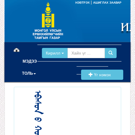
|
НЭВТРЭХ
АШИГЛАХ ЗААВАР
(current)
Кирилл
МЭДЭЭ
ТОЛЬ
Үг нэмэх