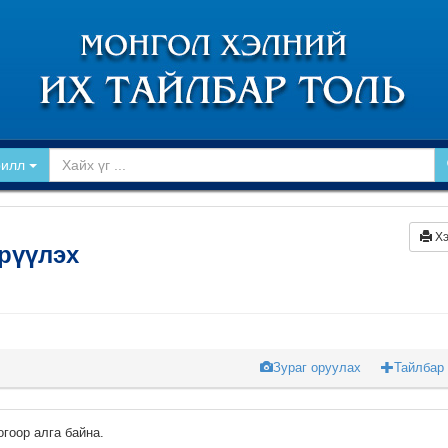
рилл
Хэ
рүүлэх
Зураг оруулах
Тайлбар
огоор алга байна.