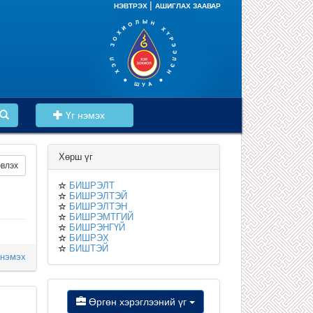
|
НЭВТРЭХ
АШИГЛАХ ЗААВАР
Үг нэмэх
Хөрш үг
влэх
БИШРЭЛТ
БИШРЭЛТЭЙ
БИШРЭЛТЭН
БИШРЭМТГИЙ
БИШРЭНГҮЙ
БИШРЭХ
БИШТЭЙ
 нэмэх
Өргөн хэрэглээний үг