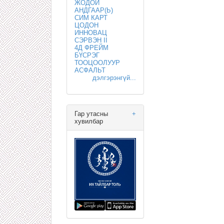
ЖОДОЙ
АНДГААР(Ь)
СИМ КАРТ
ЦОДОН
ИННОВАЦ
СЭРВЭН II
4Д ФРЕЙМ
БҮСРЭГ
ТООЦООЛУУР
АСФАЛЬТ
дэлгэрэнгүй...
Гар утасны
+
хувилбар