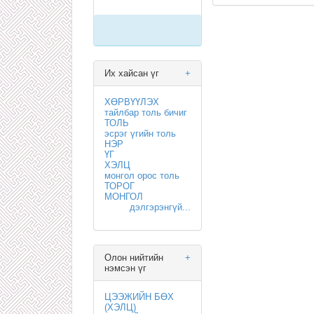
Их хайсан үг
+
ХӨРВҮҮЛЭХ
тайлбар толь бичиг
ТОЛЬ
эсрэг үгийн толь
НЭР
ҮГ
ХЭЛЦ
монгол орос толь
ТОРОГ
МОНГОЛ
дэлгэрэнгүй...
Олон нийтийн
+
нэмсэн үг
ЦЭЭЖИЙН БӨХ
(ХЭЛЦ)