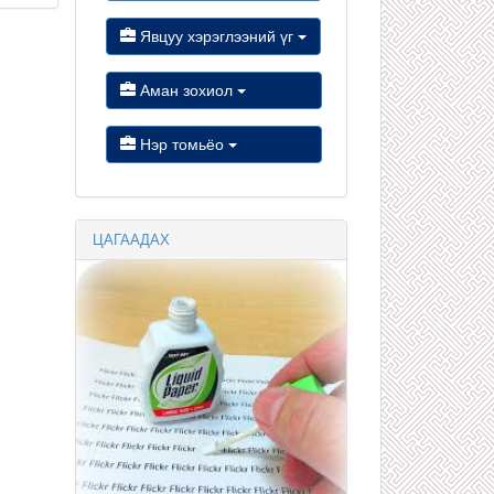
Явцуу хэрэглээний үг
Аман зохиол
Нэр томьёо
ЦАГААДАХ