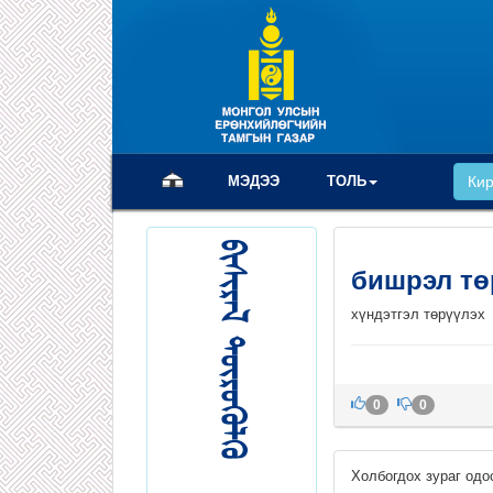
(current)
МЭДЭЭ
ТОЛЬ
Ки
бишрэл тө
хүндэтгэл төрүүлэх
0
0
Холбогдох зураг одо