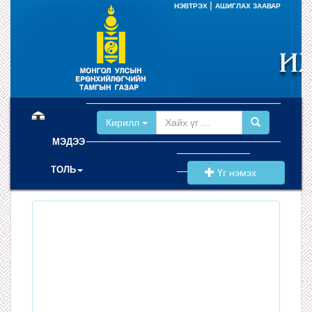
|
НЭВТРЭХ
АШИГЛАХ ЗААВАР
(current)
Кирилл
МЭДЭЭ
ТОЛЬ
Үг нэмэх