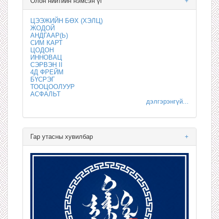
Олон нийтийн нэмсэн үг
+
ЦЭЭЖИЙН БӨХ (ХЭЛЦ)
ЖОДОЙ
АНДГААР(Ь)
СИМ КАРТ
ЦОДОН
ИННОВАЦ
СЭРВЭН II
4Д ФРЕЙМ
БҮСРЭГ
ТООЦООЛУУР
АСФАЛЬТ
дэлгэрэнгүй...
Гар утасны хувилбар
+