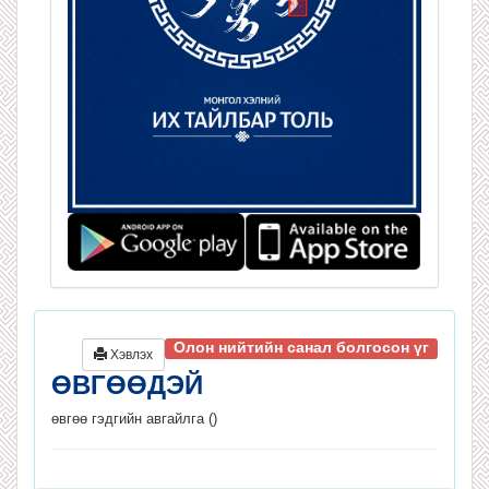
Олон нийтийн санал болгосон үг
Хэвлэх
ӨВГӨӨДЭЙ
өвгөө гэдгийн авгайлга ()