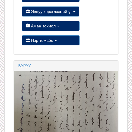
Явцуу хэрэглээний үг
Аман зохиол
Нэр томьёо
БУРУУ