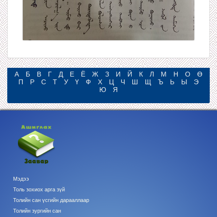
А
Б
В
Г
Д
Е
Ё
Ж
З
И
Й
К
Л
М
Н
О
Ө
П
Р
С
Т
У
Ү
Ф
Х
Ц
Ч
Ш
Щ
Ъ
Ь
Ы
Э
Ю
Я
Мэдээ
Толь зохиох арга зүй
Толийн сан үсгийн дарааллаар
Толийн зургийн сан