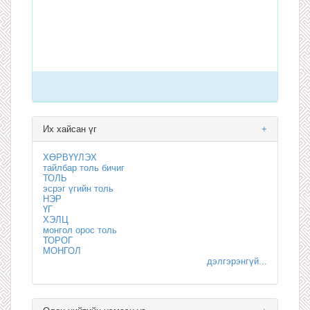
Их хайсан үг
+
ХӨРВҮҮЛЭХ
тайлбар толь бичиг
ТОЛЬ
эсрэг үгийн толь
НЭР
ҮГ
ХЭЛЦ
монгол орос толь
ТОРОГ
МОНГОЛ
дэлгэрэнгүй...