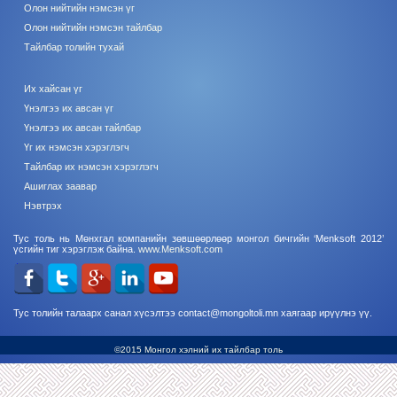
Олон нийтийн нэмсэн үг
Олон нийтийн нэмсэн тайлбар
Тайлбар толийн тухай
Их хайсан үг
Үнэлгээ их авсан үг
Үнэлгээ их авсан тайлбар
Үг их нэмсэн хэрэглэгч
Тайлбар их нэмсэн хэрэглэгч
Ашиглах заавар
Нэвтрэх
Тус толь нь Мөнхгал компанийн зөвшөөрлөөр монгол бичгийн ‘Menksoft 2012’
үсгийн тиг хэрэглэж байна.
www.Menksoft.com
Тус толийн талаарх санал хүсэлтээ contact@mongoltoli.mn хаягаар ирүүлнэ үү.
©2015 Монгол хэлний их тайлбар толь