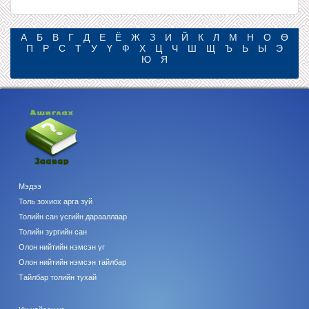
А
Б
В
Г
Д
Е
Ё
Ж
З
И
Й
К
Л
М
Н
О
Ө
П
Р
С
Т
У
Ү
Ф
Х
Ц
Ч
Ш
Щ
Ъ
Ь
Ы
Э
Ю
Я
Мэдээ
Толь зохиох арга зүй
Толийн сан үсгийн дарааллаар
Толийн зургийн сан
Олон нийтийн нэмсэн үг
Олон нийтийн нэмсэн тайлбар
Тайлбар толийн тухай