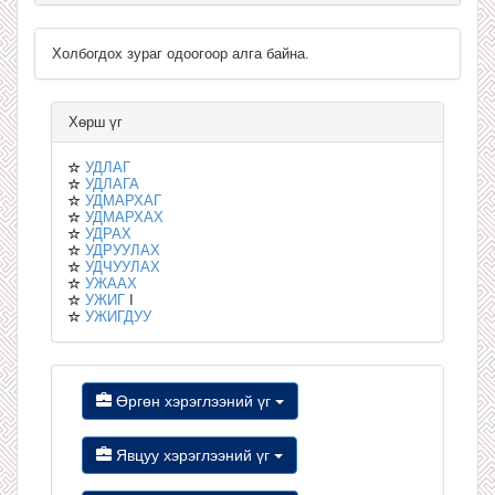
Холбогдох зураг одоогоор алга байна.
Хөрш үг
УДЛАГ
УДЛАГА
УДМАРХАГ
УДМАРХАХ
УДРАХ
УДРУУЛАХ
УДЧУУЛАХ
УЖААХ
УЖИГ
I
УЖИГДУУ
Өргөн хэрэглээний үг
Явцуу хэрэглээний үг