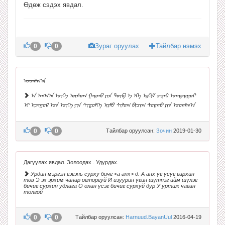
Өдөж сэдэх явдал.
Зураг оруулах
Тайлбар нэмэх
0
0
ᠤᠳᠠᠯᠭ᠎ᠠ
ᠠ ᠠᠩᠬ᠎ᠠ ᠦᠭᠡ ᠦᠰᠦᠭ ᠭᠠᠷᠬᠤ ᠶᠢᠨ ᠲᠥᠪ ᠡ ᠡᠬᠡ ᠡᠷᠬᠢᠮ ᠴᠢᠨᠠᠷ ᠣᠭᠲᠠᠷᠭᠤᠢ
ᠢ ᠢᠵᠠᠭᠤᠷ ᠤᠨ ᠦᠭᠡ ᠶᠢᠨ ᠰᠢᠲᠦᠯᠭᠡ ᠡᠢᠮᠦ ᠰᠢᠯᠦᠭ ᠪᠢᠴᠢᠭ ᠰᠤᠷᠬᠤ ᠶᠢᠨ ᠤᠳᠠᠯᠭ᠎ᠠ
0
0
Тайлбар оруулсан:
Зочин
2019-01-30
Дагуулах явдал. Золоодах . Удурдах.
Урдин мэргэн гэгэнь сурху бичг <а анх> д: А анх үг үсүг гархин
төв Э эх эрхим чанар огторгуй И изуурин үгин шүтпэг ийм шүлэг
бичиг сурхин удлага О олан үсэг бичиг сурхуй дур У уртиж чаган
толгой
0
0
Тайлбар оруулсан:
Harnuud.BayanUul
2016-04-19