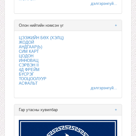
дэлгэрэнгүй...
Олон нийтийн нэмсэн үг
+
ЦЭЭЖИЙН БӨХ (ХЭЛЦ)
ЖОДОЙ
АНДГААР(Ь)
СИМ КАРТ
ЦОДОН
ИННОВАЦ
СЭРВЭН II
4Д ФРЕЙМ
БҮСРЭГ
ТООЦООЛУУР
АСФАЛЬТ
дэлгэрэнгүй...
Гар утасны хувилбар
+