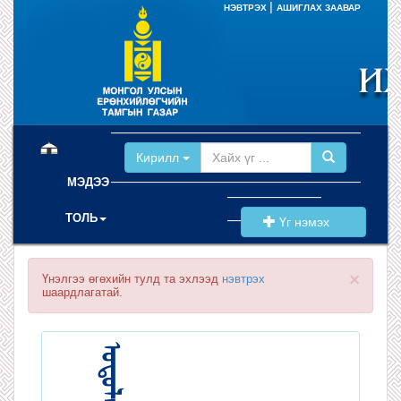
|
НЭВТРЭХ
АШИГЛАХ ЗААВАР
(current)
Кирилл
МЭДЭЭ
ТОЛЬ
Үг нэмэх
×
Үнэлгээ өгөхийн тулд та эхлээд
нэвтрэх
шаардлагатай.