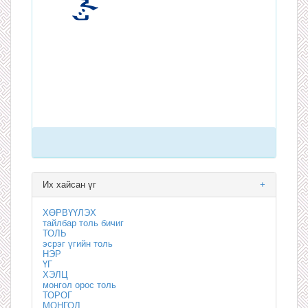
Их хайсан үг
+
ХӨРВҮҮЛЭХ
тайлбар толь бичиг
ТОЛЬ
эсрэг үгийн толь
НЭР
ҮГ
ХЭЛЦ
монгол орос толь
ТОРОГ
МОНГОЛ