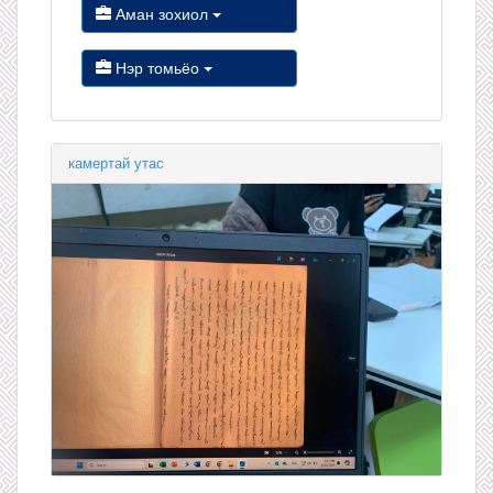
Аман зохиол
Нэр томьёо
камертай утас