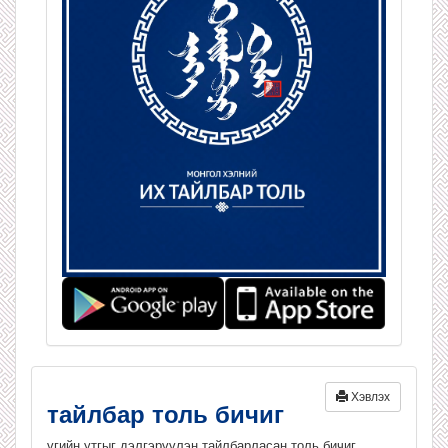
Хэвлэх
тайлбар толь бичиг
үгийн утгыг дэлгэрүүлэн тайлбарласан толь бичиг