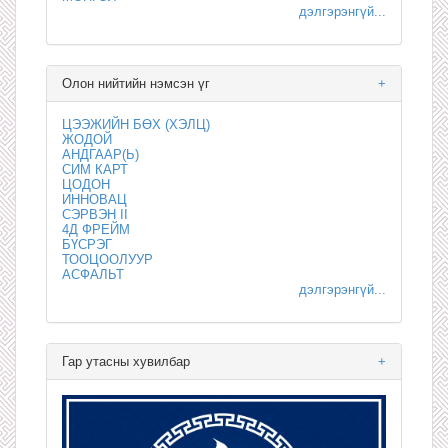
дэлгэрэнгүй...
Олон нийтийн нэмсэн үг
+
ЦЭЭЖИЙН БӨХ (ХЭЛЦ)
ЖОДОЙ
АНДГААР(Ь)
СИМ КАРТ
ЦОДОН
ИННОВАЦ
СЭРВЭН II
4Д ФРЕЙМ
БҮСРЭГ
ТООЦООЛУУР
АСФАЛЬТ
дэлгэрэнгүй...
Гар утасны хувилбар
+