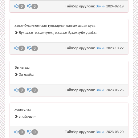
0
0
Тайлбар оруулсан:
Зочин
2024-02-19
хэсэг-бүхэл юмнаас тусгаарлан салгаж авсан хувь
Бүхэлээс- хэсэг үүснэ, хэсгээс бүхэл зүйл үүсдэг.
0
0
Тайлбар оруулсан:
Зочин
2023-10-22
Эв нэгдэл
Эв нэгдэл
0
0
Тайлбар оруулсан:
Зочин
2023-05-26
хөрвүүлэх
спийк-аут
0
0
Тайлбар оруулсан:
Зочин
2023-03-20