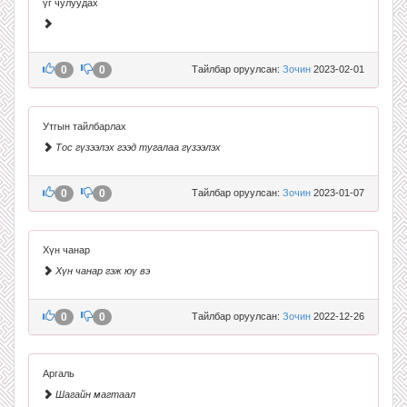
үг чулуудах
0
0
Тайлбар оруулсан:
Зочин
2023-02-01
Утгын тайлбарлах
Тос гүзээлэх гээд тугалаа гүзээлэх
0
0
Тайлбар оруулсан:
Зочин
2023-01-07
Хүн чанар
Хүн чанар гэж юү вэ
0
0
Тайлбар оруулсан:
Зочин
2022-12-26
Аргаль
Шагайн магтаал