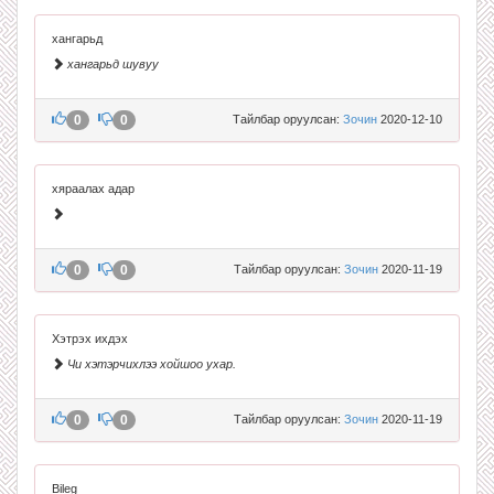
хангарьд
хангарьд шувуу
0
0
Тайлбар оруулсан:
Зочин
2020-12-10
хяраалах адар
0
0
Тайлбар оруулсан:
Зочин
2020-11-19
Хэтрэх ихдэх
Чи хэтэрчихлээ хойшоо ухар.
0
0
Тайлбар оруулсан:
Зочин
2020-11-19
Bileg