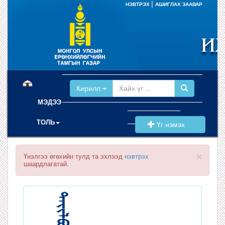
|
НЭВТРЭХ
АШИГЛАХ ЗААВАР
(current)
Кирилл
МЭДЭЭ
ТОЛЬ
Үг нэмэх
×
Үнэлгээ өгөхийн тулд та эхлээд
нэвтрэх
шаардлагатай.