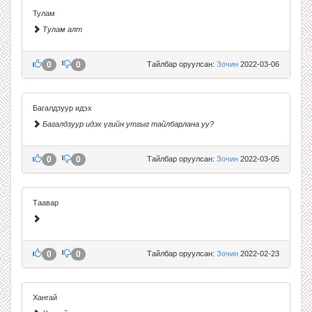
Тулам
Тулам алт
0
0
Тайлбар оруулсан:
Зочин
2022-03-06
Багалдзуур идэх
Багалдзуур идэх үгийн утгыг тайлбарлана уу?
0
0
Тайлбар оруулсан:
Зочин
2022-03-05
Таавар
0
0
Тайлбар оруулсан:
Зочин
2022-02-23
Хангай