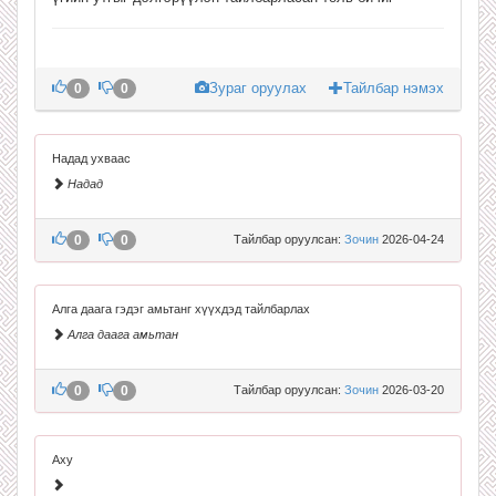
Зураг оруулах
Тайлбар нэмэх
0
0
Надад ухваас
Надад
0
0
Тайлбар оруулсан:
Зочин
2026-04-24
Алга даага гэдэг амьтанг хүүхдэд тайлбарлах
Алга даага амьтан
0
0
Тайлбар оруулсан:
Зочин
2026-03-20
Аху