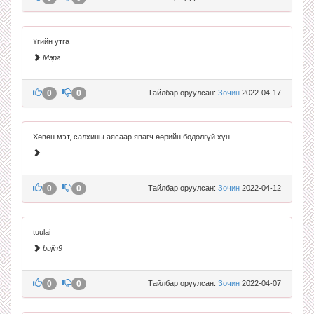
Үгийн утга
Мэрг
0
0
Тайлбар оруулсан:
Зочин
2022-04-17
Хөвөн мэт, салхины аясаар явагч өөрийн бодолгүй хүн
0
0
Тайлбар оруулсан:
Зочин
2022-04-12
tuulai
bujin9
0
0
Тайлбар оруулсан:
Зочин
2022-04-07