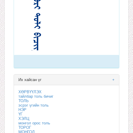
Их хайсан үг
+
ХӨРВҮҮЛЭХ
тайлбар толь бичиг
ТОЛЬ
эсрэг үгийн толь
НЭР
ҮГ
ХЭЛЦ
монгол орос толь
ТОРОГ
МОНГОЛ