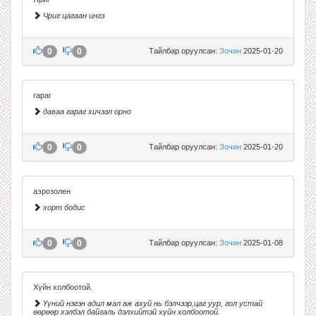
Чриг цагаан ингэ
0
0
Тайлбар оруулсан:
Зочин
2025-01-20
гараг
даваа гараг хичээл орно
0
0
Тайлбар оруулсан:
Зочин
2025-01-20
аэрозолен
хорт бодис
0
0
Тайлбар оруулсан:
Зочин
2025-01-08
Хүйн холбоотой.
Үүний нэгэн адил мал аж ахуй нь бэлчээр,цаг уур, гол устай
өөрөөр хэлбэл байгаль дэлхийтэй хүйн холбоотой.