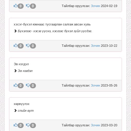
0
0
Тайлбар оруулсан:
Зочин
2024-02-19
хэсэг-бүхэл юмнаас тусгаарлан салгаж авсан хувь
Бүхэлээс- хэсэг үүснэ, хэсгээс бүхэл зүйл үүсдэг.
0
0
Тайлбар оруулсан:
Зочин
2023-10-22
Эв нэгдэл
Эв нэгдэл
0
0
Тайлбар оруулсан:
Зочин
2023-05-26
хөрвүүлэх
спийк-аут
0
0
Тайлбар оруулсан:
Зочин
2023-03-20