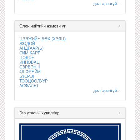
дэлгэрэнгүй...
Олон нийтийн нэмсэн үг
+
ЦЭЭЖИЙН БӨХ (ХЭЛЦ)
ЖОДОЙ
АНДГААР(Ь)
СИМ КАРТ
ЦОДОН
ИННОВАЦ
СЭРВЭН II
4Д ФРЕЙМ
БҮСРЭГ
ТООЦООЛУУР
АСФАЛЬТ
дэлгэрэнгүй...
Гар утасны хувилбар
+