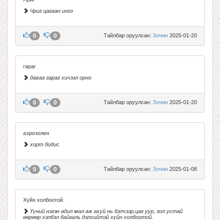
Чриг цагаан ингэ
0
0
Тайлбар оруулсан:
Зочин
2025-01-20
гараг
даваа гараг хичээл орно
0
0
Тайлбар оруулсан:
Зочин
2025-01-20
аэрозолен
хорт бодис
0
0
Тайлбар оруулсан:
Зочин
2025-01-08
Хүйн холбоотой.
Үүний нэгэн адил мал аж ахуй нь бэлчээр,цаг уур, гол устай
өөрөөр хэлбэл байгаль дэлхийтэй хүйн холбоотой.