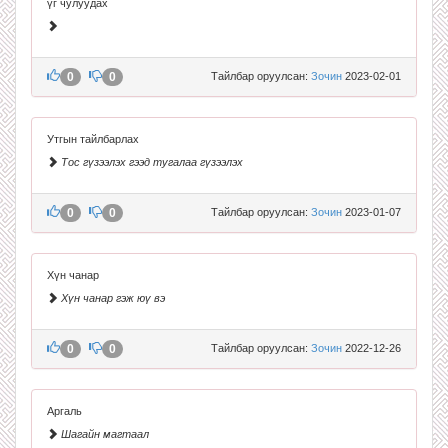
үг чулуудах
0
0
Тайлбар оруулсан:
Зочин
2023-02-01
Утгын тайлбарлах
Тос гүзээлэх гээд тугалаа гүзээлэх
0
0
Тайлбар оруулсан:
Зочин
2023-01-07
Хүн чанар
Хүн чанар гэж юү вэ
0
0
Тайлбар оруулсан:
Зочин
2022-12-26
Аргаль
Шагайн магтаал