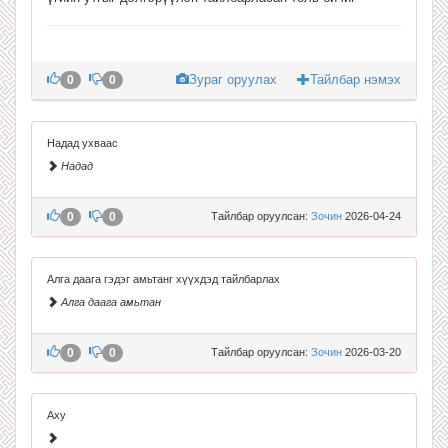
Зураг оруулах
Тайлбар нэмэх
0
0
Надад ухваас
Надад
0
0
Тайлбар оруулсан:
Зочин
2026-04-24
Алга даага гэдэг амьтанг хүүхдэд тайлбарлах
Алга даага амьтан
0
0
Тайлбар оруулсан:
Зочин
2026-03-20
Аху