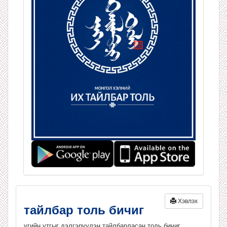
Хэвлэх
тайлбар толь бичиг
үгийн утгыг дэлгэрүүлэн тайлбарласан толь бичиг