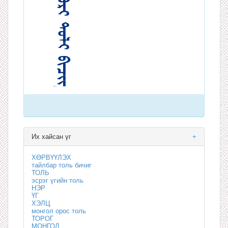
Их хайсан үг
+
ХӨРВҮҮЛЭХ
тайлбар толь бичиг
ТОЛЬ
эсрэг үгийн толь
НЭР
ҮГ
ХЭЛЦ
монгол орос толь
ТОРОГ
МОНГОЛ