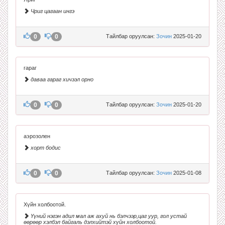
Чриг цагаан ингэ
0
0
Тайлбар оруулсан:
Зочин
2025-01-20
гараг
даваа гараг хичээл орно
0
0
Тайлбар оруулсан:
Зочин
2025-01-20
аэрозолен
хорт бодис
0
0
Тайлбар оруулсан:
Зочин
2025-01-08
Хүйн холбоотой.
Үүний нэгэн адил мал аж ахуй нь бэлчээр,цаг уур, гол устай
өөрөөр хэлбэл байгаль дэлхийтэй хүйн холбоотой.