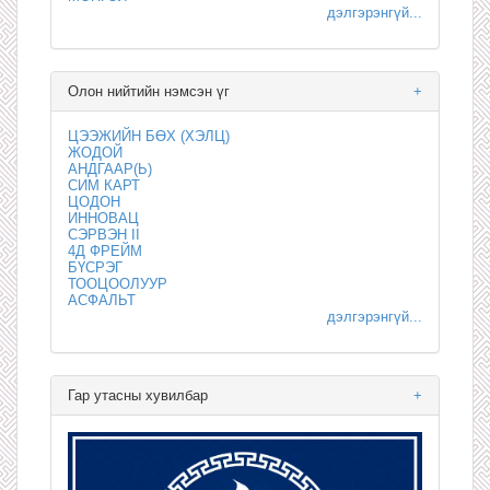
дэлгэрэнгүй...
Олон нийтийн нэмсэн үг
+
ЦЭЭЖИЙН БӨХ (ХЭЛЦ)
ЖОДОЙ
АНДГААР(Ь)
СИМ КАРТ
ЦОДОН
ИННОВАЦ
СЭРВЭН II
4Д ФРЕЙМ
БҮСРЭГ
ТООЦООЛУУР
АСФАЛЬТ
дэлгэрэнгүй...
Гар утасны хувилбар
+