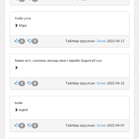
Үгийн утга
Мэрг
0
0
Тайлбар оруулсан:
Зочин
2022-04-17
Хөвөн мэт, салхины аясаар явагч өөрийн бодолгүй хүн
0
0
Тайлбар оруулсан:
Зочин
2022-04-12
tuulai
bujin9
0
0
Тайлбар оруулсан:
Зочин
2022-04-07