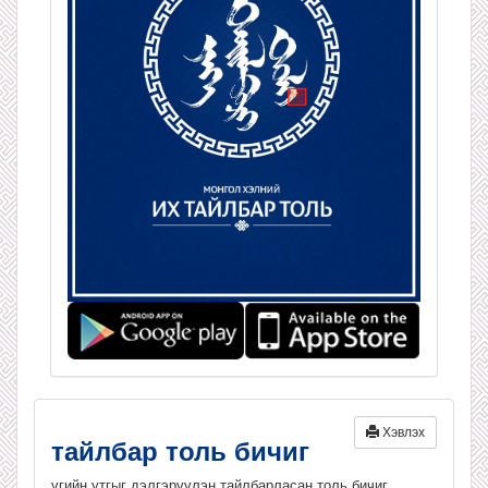
Хэвлэх
тайлбар толь бичиг
үгийн утгыг дэлгэрүүлэн тайлбарласан толь бичиг