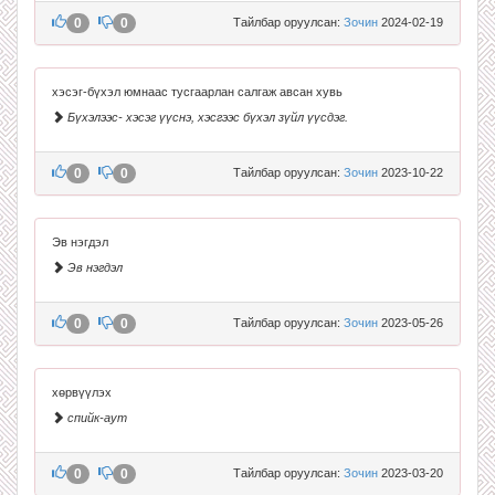
0
0
Тайлбар оруулсан:
Зочин
2024-02-19
хэсэг-бүхэл юмнаас тусгаарлан салгаж авсан хувь
Бүхэлээс- хэсэг үүснэ, хэсгээс бүхэл зүйл үүсдэг.
0
0
Тайлбар оруулсан:
Зочин
2023-10-22
Эв нэгдэл
Эв нэгдэл
0
0
Тайлбар оруулсан:
Зочин
2023-05-26
хөрвүүлэх
спийк-аут
0
0
Тайлбар оруулсан:
Зочин
2023-03-20