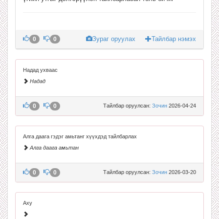
Зураг оруулах
Тайлбар нэмэх
0
0
Надад ухваас
Надад
0
0
Тайлбар оруулсан:
Зочин
2026-04-24
Алга даага гэдэг амьтанг хүүхдэд тайлбарлах
Алга даага амьтан
0
0
Тайлбар оруулсан:
Зочин
2026-03-20
Аху