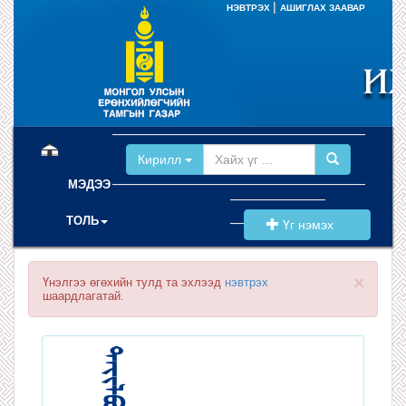
|
НЭВТРЭХ
АШИГЛАХ ЗААВАР
(current)
Кирилл
МЭДЭЭ
ТОЛЬ
Үг нэмэх
×
Үнэлгээ өгөхийн тулд та эхлээд
нэвтрэх
шаардлагатай.