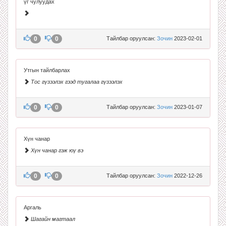
үг чулуудах
0
0
Тайлбар оруулсан:
Зочин
2023-02-01
Утгын тайлбарлах
Тос гүзээлэх гээд тугалаа гүзээлэх
0
0
Тайлбар оруулсан:
Зочин
2023-01-07
Хүн чанар
Хүн чанар гэж юү вэ
0
0
Тайлбар оруулсан:
Зочин
2022-12-26
Аргаль
Шагайн магтаал