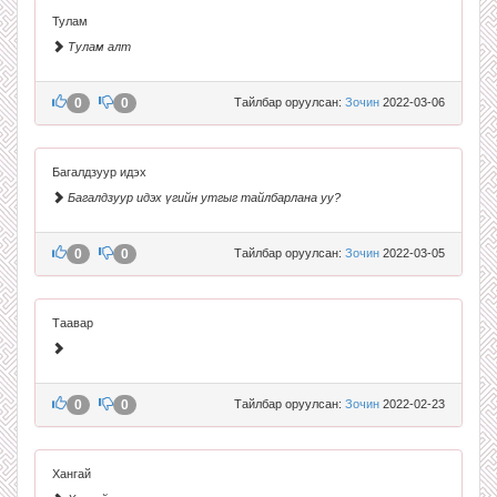
Тулам
Тулам алт
0
0
Тайлбар оруулсан:
Зочин
2022-03-06
Багалдзуур идэх
Багалдзуур идэх үгийн утгыг тайлбарлана уу?
0
0
Тайлбар оруулсан:
Зочин
2022-03-05
Таавар
0
0
Тайлбар оруулсан:
Зочин
2022-02-23
Хангай