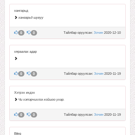
хангарьд
хангарьд шувуу
0
0
Тайлбар оруулсан:
Зочин
2020-12-10
хяраалах адар
0
0
Тайлбар оруулсан:
Зочин
2020-11-19
Хэтрэх ихдэх
Чи хэтэрчихлээ хойшоо ухар.
0
0
Тайлбар оруулсан:
Зочин
2020-11-19
Bileg