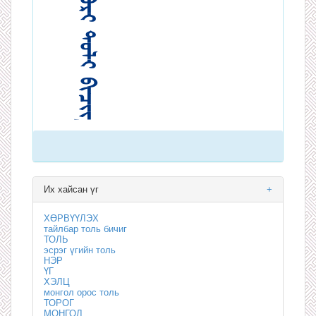
Их хайсан үг
+
ХӨРВҮҮЛЭХ
тайлбар толь бичиг
ТОЛЬ
эсрэг үгийн толь
НЭР
ҮГ
ХЭЛЦ
монгол орос толь
ТОРОГ
МОНГОЛ