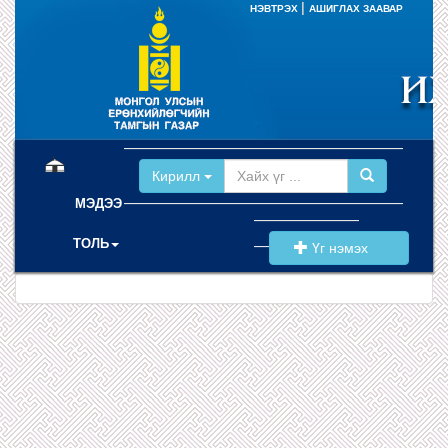
|
НЭВТРЭХ
АШИГЛАХ ЗААВАР
(current)
Кирилл
МЭДЭЭ
ТОЛЬ
Үг нэмэх