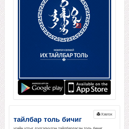
Хэвлэх
тайлбар толь бичиг
үгийн утгыг дэлгэрүүлэн тайлбарласан толь бичиг