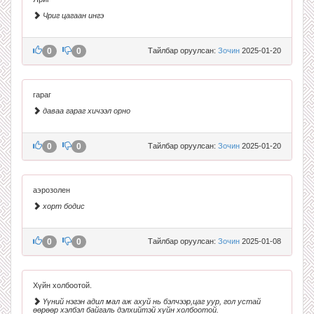
Чриг цагаан ингэ
0
0
Тайлбар оруулсан:
Зочин
2025-01-20
гараг
даваа гараг хичээл орно
0
0
Тайлбар оруулсан:
Зочин
2025-01-20
аэрозолен
хорт бодис
0
0
Тайлбар оруулсан:
Зочин
2025-01-08
Хүйн холбоотой.
Үүний нэгэн адил мал аж ахуй нь бэлчээр,цаг уур, гол устай
өөрөөр хэлбэл байгаль дэлхийтэй хүйн холбоотой.