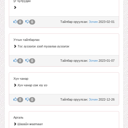
үг чулуудах
0
0
Тайлбар оруулсан:
Зочин
2023-02-01
Утгын тайлбарлах
Тос гүзээлэх гээд тугалаа гүзээлэх
0
0
Тайлбар оруулсан:
Зочин
2023-01-07
Хүн чанар
Хүн чанар гэж юү вэ
0
0
Тайлбар оруулсан:
Зочин
2022-12-26
Аргаль
Шагайн магтаал