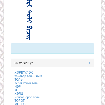
Их хайсан үг
+
ХӨРВҮҮЛЭХ
тайлбар толь бичиг
ТОЛЬ
эсрэг үгийн толь
НЭР
ҮГ
ХЭЛЦ
монгол орос толь
ТОРОГ
МОНГОЛ