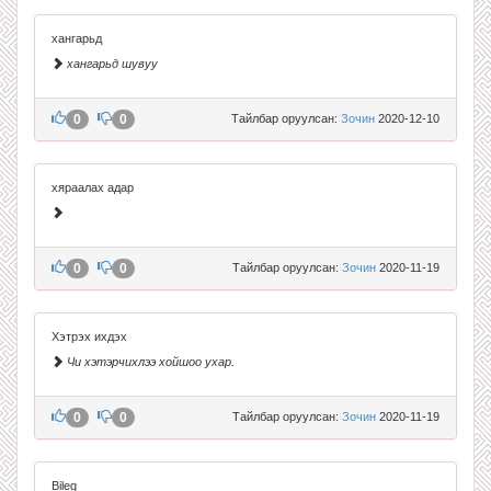
хангарьд
хангарьд шувуу
0
0
Тайлбар оруулсан:
Зочин
2020-12-10
хяраалах адар
0
0
Тайлбар оруулсан:
Зочин
2020-11-19
Хэтрэх ихдэх
Чи хэтэрчихлээ хойшоо ухар.
0
0
Тайлбар оруулсан:
Зочин
2020-11-19
Bileg