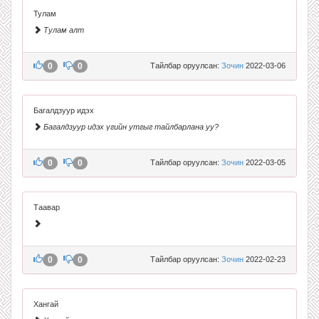
Тулам
Тулам алт
0
0
Тайлбар оруулсан:
Зочин
2022-03-06
Багалдзуур идэх
Багалдзуур идэх үгийн утгыг тайлбарлана уу?
0
0
Тайлбар оруулсан:
Зочин
2022-03-05
Таавар
0
0
Тайлбар оруулсан:
Зочин
2022-02-23
Хангай