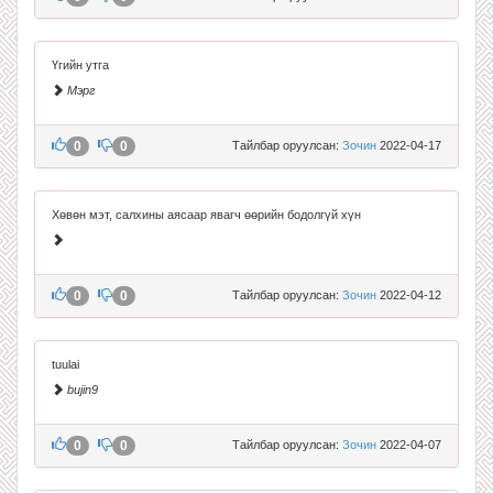
Үгийн утга
Мэрг
0
0
Тайлбар оруулсан:
Зочин
2022-04-17
Хөвөн мэт, салхины аясаар явагч өөрийн бодолгүй хүн
0
0
Тайлбар оруулсан:
Зочин
2022-04-12
tuulai
bujin9
0
0
Тайлбар оруулсан:
Зочин
2022-04-07