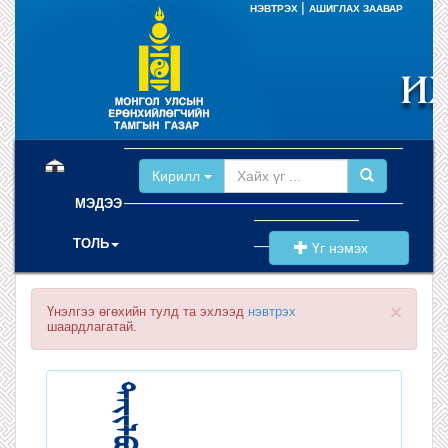
|
НЭВТРЭХ
АШИГЛАХ ЗААВАР
(current)
Кирилл
МЭДЭЭ
ТОЛЬ
Үг нэмэх
×
Үнэлгээ өгөхийн тулд та эхлээд
нэвтрэх
шаардлагатай.