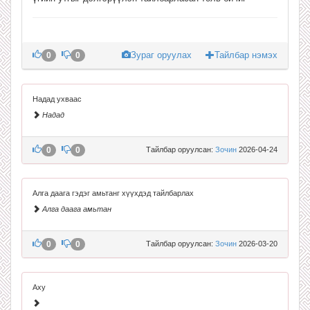
Зураг оруулах
Тайлбар нэмэх
0
0
Надад ухваас
Надад
0
0
Тайлбар оруулсан:
Зочин
2026-04-24
Алга даага гэдэг амьтанг хүүхдэд тайлбарлах
Алга даага амьтан
0
0
Тайлбар оруулсан:
Зочин
2026-03-20
Аху