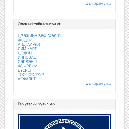
дэлгэрэнгүй...
Олон нийтийн нэмсэн үг
+
ЦЭЭЖИЙН БӨХ (ХЭЛЦ)
ЖОДОЙ
АНДГААР(Ь)
СИМ КАРТ
ЦОДОН
ИННОВАЦ
СЭРВЭН II
4Д ФРЕЙМ
БҮСРЭГ
ТООЦООЛУУР
АСФАЛЬТ
дэлгэрэнгүй...
Гар утасны хувилбар
+