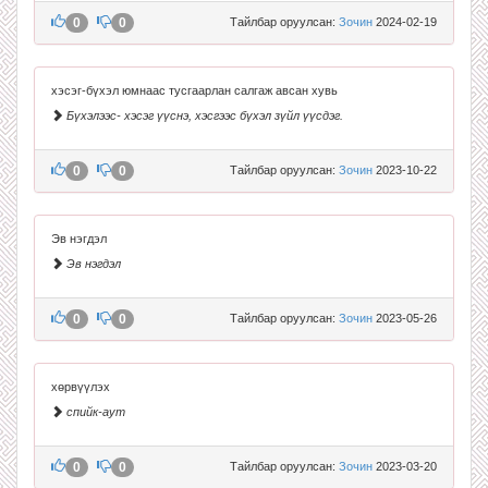
0
0
Тайлбар оруулсан:
Зочин
2024-02-19
хэсэг-бүхэл юмнаас тусгаарлан салгаж авсан хувь
Бүхэлээс- хэсэг үүснэ, хэсгээс бүхэл зүйл үүсдэг.
0
0
Тайлбар оруулсан:
Зочин
2023-10-22
Эв нэгдэл
Эв нэгдэл
0
0
Тайлбар оруулсан:
Зочин
2023-05-26
хөрвүүлэх
спийк-аут
0
0
Тайлбар оруулсан:
Зочин
2023-03-20