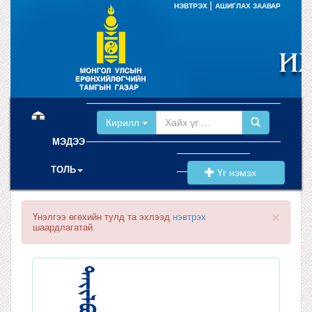
|
НЭВТРЭХ
АШИГЛАХ ЗААВАР
(current)
Кирилл
МЭДЭЭ
ТОЛЬ
Үг нэмэх
×
Үнэлгээ өгөхийн тулд та эхлээд
нэвтрэх
шаардлагатай.