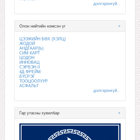
дэлгэрэнгүй...
Олон нийтийн нэмсэн үг
+
ЦЭЭЖИЙН БӨХ (ХЭЛЦ)
ЖОДОЙ
АНДГААР(Ь)
СИМ КАРТ
ЦОДОН
ИННОВАЦ
СЭРВЭН II
4Д ФРЕЙМ
БҮСРЭГ
ТООЦООЛУУР
АСФАЛЬТ
дэлгэрэнгүй...
Гар утасны хувилбар
+