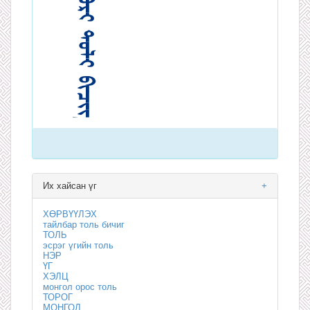
Их хайсан үг
+
ХӨРВҮҮЛЭХ
тайлбар толь бичиг
ТОЛЬ
эсрэг үгийн толь
НЭР
ҮГ
ХЭЛЦ
монгол орос толь
ТОРОГ
МОНГОЛ