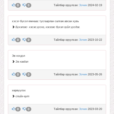
0
0
Тайлбар оруулсан:
Зочин
2024-02-19
хэсэг-бүхэл юмнаас тусгаарлан салгаж авсан хувь
Бүхэлээс- хэсэг үүснэ, хэсгээс бүхэл зүйл үүсдэг.
0
0
Тайлбар оруулсан:
Зочин
2023-10-22
Эв нэгдэл
Эв нэгдэл
0
0
Тайлбар оруулсан:
Зочин
2023-05-26
хөрвүүлэх
спийк-аут
0
0
Тайлбар оруулсан:
Зочин
2023-03-20