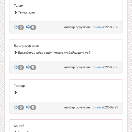
Тулам
Тулам алт
0
0
Тайлбар оруулсан:
Зочин
2022-03-06
Багалдзуур идэх
Багалдзуур идэх үгийн утгыг тайлбарлана уу?
0
0
Тайлбар оруулсан:
Зочин
2022-03-05
Таавар
0
0
Тайлбар оруулсан:
Зочин
2022-02-23
Хангай