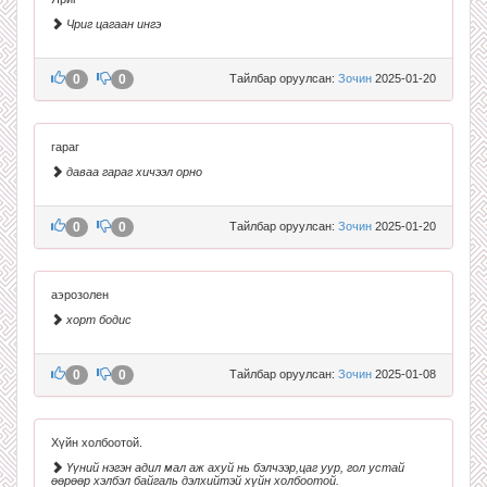
Чриг цагаан ингэ
0
0
Тайлбар оруулсан:
Зочин
2025-01-20
гараг
даваа гараг хичээл орно
0
0
Тайлбар оруулсан:
Зочин
2025-01-20
аэрозолен
хорт бодис
0
0
Тайлбар оруулсан:
Зочин
2025-01-08
Хүйн холбоотой.
Үүний нэгэн адил мал аж ахуй нь бэлчээр,цаг уур, гол устай
өөрөөр хэлбэл байгаль дэлхийтэй хүйн холбоотой.