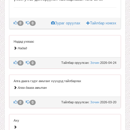
Зураг оруулах
Тайлбар нэмэх
0
0
Надад ухваас
Надад
0
0
Тайлбар оруулсан:
Зочин
2026-04-24
Алга даага гэдэг амьтанг хүүхдэд тайлбарлах
Алга даага амьтан
0
0
Тайлбар оруулсан:
Зочин
2026-03-20
Аху