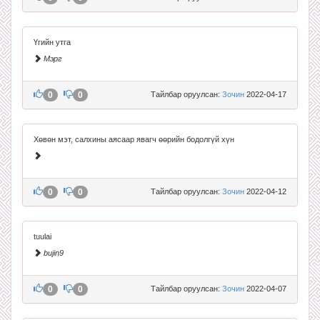
Үгийн утга
Мэрг
0
0
Тайлбар оруулсан:
Зочин
2022-04-17
Хөвөн мэт, салхины аясаар явагч өөрийн бодолгүй хүн
0
0
Тайлбар оруулсан:
Зочин
2022-04-12
tuulai
bujin9
0
0
Тайлбар оруулсан:
Зочин
2022-04-07