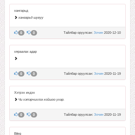
хангарьд
хангарьд шувуу
0
0
Тайлбар оруулсан:
Зочин
2020-12-10
хяраалах адар
0
0
Тайлбар оруулсан:
Зочин
2020-11-19
Хэтрэх ихдэх
Чи хэтэрчихлээ хойшоо ухар.
0
0
Тайлбар оруулсан:
Зочин
2020-11-19
Bileg