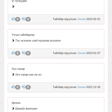
үг чулуудах
0
0
Тайлбар оруулсан:
Зочин
2023-02-01
Утгын тайлбарлах
Тос гүзээлэх гээд тугалаа гүзээлэх
0
0
Тайлбар оруулсан:
Зочин
2023-01-07
Хүн чанар
Хүн чанар гэж юү вэ
0
0
Тайлбар оруулсан:
Зочин
2022-12-26
Аргаль
Шагайн магтаал