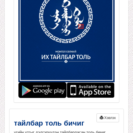
Хэвлэх
тайлбар толь бичиг
үгийн утгыг дэлгэрүүлэн тайлбарласан толь бичиг