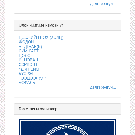
дэлгэрэнгүй...
Олон нийтийн нэмсэн үг
+
ЦЭЭЖИЙН БӨХ (ХЭЛЦ)
ЖОДОЙ
АНДГААР(Ь)
СИМ КАРТ
ЦОДОН
ИННОВАЦ
СЭРВЭН II
4Д ФРЕЙМ
БҮСРЭГ
ТООЦООЛУУР
АСФАЛЬТ
дэлгэрэнгүй...
Гар утасны хувилбар
+