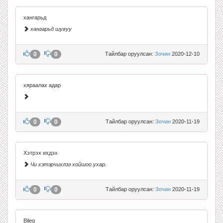
хангарьд
хангарьд шувуу
0
0
Тайлбар оруулсан:
Зочин
2020-12-10
хяраалах адар
0
0
Тайлбар оруулсан:
Зочин
2020-11-19
Хэтрэх ихдэх
Чи хэтэрчихлээ хойшоо ухар.
0
0
Тайлбар оруулсан:
Зочин
2020-11-19
Bileg