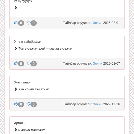
үг чулуудах
0
0
Тайлбар оруулсан:
Зочин
2023-02-01
Утгын тайлбарлах
Тос гүзээлэх гээд тугалаа гүзээлэх
0
0
Тайлбар оруулсан:
Зочин
2023-01-07
Хүн чанар
Хүн чанар гэж юү вэ
0
0
Тайлбар оруулсан:
Зочин
2022-12-26
Аргаль
Шагайн магтаал