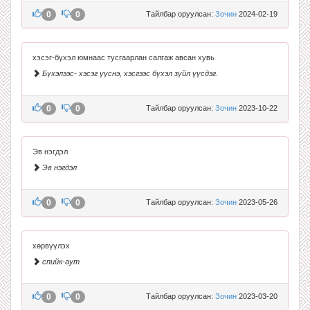
0
0
Тайлбар оруулсан:
Зочин
2024-02-19
хэсэг-бүхэл юмнаас тусгаарлан салгаж авсан хувь
Бүхэлээс- хэсэг үүснэ, хэсгээс бүхэл зүйл үүсдэг.
0
0
Тайлбар оруулсан:
Зочин
2023-10-22
Эв нэгдэл
Эв нэгдэл
0
0
Тайлбар оруулсан:
Зочин
2023-05-26
хөрвүүлэх
спийк-аут
0
0
Тайлбар оруулсан:
Зочин
2023-03-20