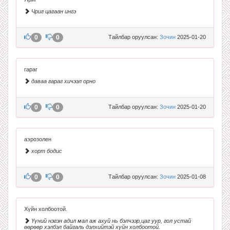
Чриг цагаан ингэ
0
0
Тайлбар оруулсан:
Зочин
2025-01-20
гараг
даваа гараг хичээл орно
0
0
Тайлбар оруулсан:
Зочин
2025-01-20
аэрозолен
хорт бодис
0
0
Тайлбар оруулсан:
Зочин
2025-01-08
Хүйн холбоотой.
Үүний нэгэн адил мал аж ахуй нь бэлчээр,цаг уур, гол устай
өөрөөр хэлбэл байгаль дэлхийтэй хүйн холбоотой.