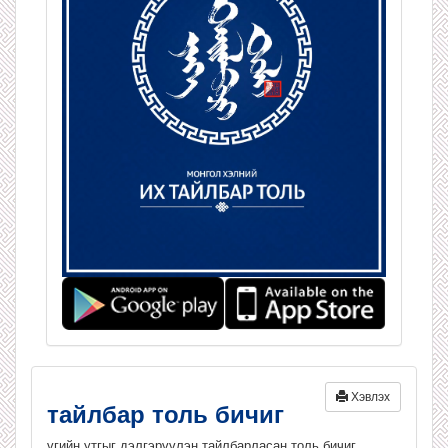
Хэвлэх
тайлбар толь бичиг
үгийн утгыг дэлгэрүүлэн тайлбарласан толь бичиг