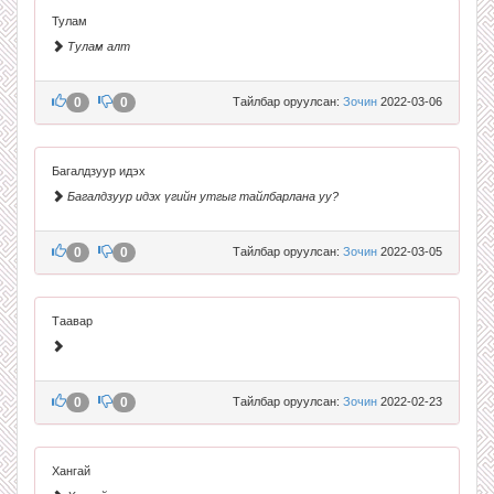
Тулам
Тулам алт
0
0
Тайлбар оруулсан:
Зочин
2022-03-06
Багалдзуур идэх
Багалдзуур идэх үгийн утгыг тайлбарлана уу?
0
0
Тайлбар оруулсан:
Зочин
2022-03-05
Таавар
0
0
Тайлбар оруулсан:
Зочин
2022-02-23
Хангай