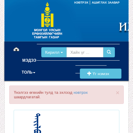
|
НЭВТРЭХ
АШИГЛАХ ЗААВАР
(current)
Кирилл
МЭДЭЭ
ТОЛЬ
Үг нэмэх
×
Үнэлгээ өгөхийн тулд та эхлээд
нэвтрэх
шаардлагатай.