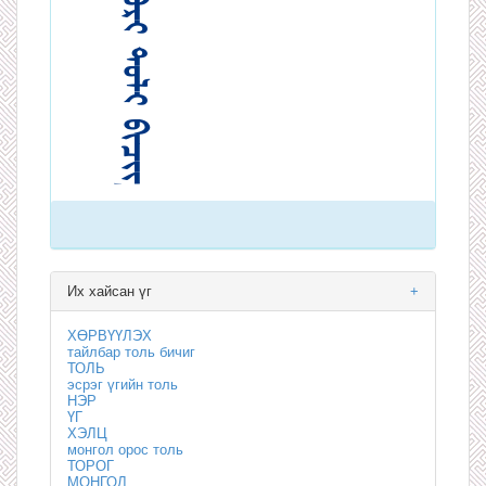
Их хайсан үг
+
ХӨРВҮҮЛЭХ
тайлбар толь бичиг
ТОЛЬ
эсрэг үгийн толь
НЭР
ҮГ
ХЭЛЦ
монгол орос толь
ТОРОГ
МОНГОЛ