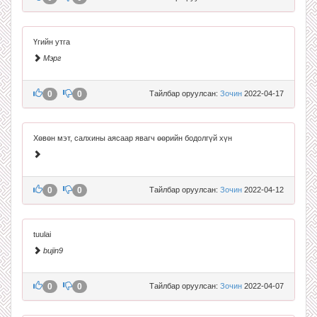
Үгийн утга
Мэрг
0
0
Тайлбар оруулсан:
Зочин
2022-04-17
Хөвөн мэт, салхины аясаар явагч өөрийн бодолгүй хүн
0
0
Тайлбар оруулсан:
Зочин
2022-04-12
tuulai
bujin9
0
0
Тайлбар оруулсан:
Зочин
2022-04-07