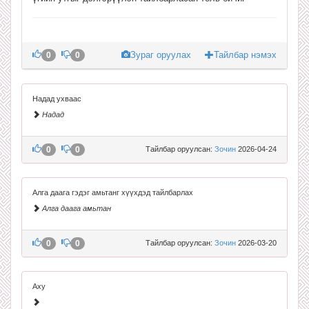
Зураг оруулах
Тайлбар нэмэх
0
0
Надад ухваас
Надад
0
0
Тайлбар оруулсан:
Зочин
2026-04-24
Алга даага гэдэг амьтанг хүүхдэд тайлбарлах
Алга даага амьтан
0
0
Тайлбар оруулсан:
Зочин
2026-03-20
Аху