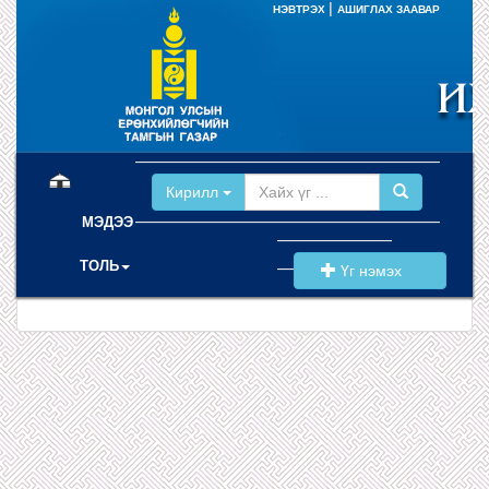
|
НЭВТРЭХ
АШИГЛАХ ЗААВАР
(current)
Кирилл
МЭДЭЭ
ТОЛЬ
Үг нэмэх