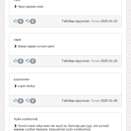
Чриг цагаан ингэ
0
0
Тайлбар оруулсан:
Зочин
2025-01-20
гараг
даваа гараг хичээл орно
0
0
Тайлбар оруулсан:
Зочин
2025-01-20
аэрозолен
хорт бодис
0
0
Тайлбар оруулсан:
Зочин
2025-01-08
Хүйн холбоотой.
Үүний нэгэн адил мал аж ахуй нь бэлчээр,цаг уур, гол устай
өөрөөр хэлбэл байгаль дэлхийтэй хүйн холбоотой.