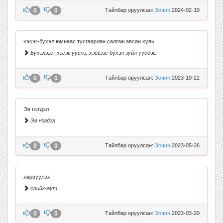
0
0
Тайлбар оруулсан:
Зочин
2024-02-19
хэсэг-бүхэл юмнаас тусгаарлан салгаж авсан хувь
Бүхэлээс- хэсэг үүснэ, хэсгээс бүхэл зүйл үүсдэг.
0
0
Тайлбар оруулсан:
Зочин
2023-10-22
Эв нэгдэл
Эв нэгдэл
0
0
Тайлбар оруулсан:
Зочин
2023-05-26
хөрвүүлэх
спийк-аут
0
0
Тайлбар оруулсан:
Зочин
2023-03-20