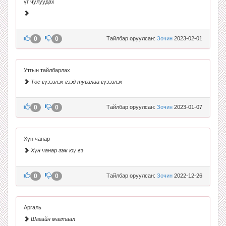
үг чулуудах
0
0
Тайлбар оруулсан:
Зочин
2023-02-01
Утгын тайлбарлах
Тос гүзээлэх гээд тугалаа гүзээлэх
0
0
Тайлбар оруулсан:
Зочин
2023-01-07
Хүн чанар
Хүн чанар гэж юү вэ
0
0
Тайлбар оруулсан:
Зочин
2022-12-26
Аргаль
Шагайн магтаал