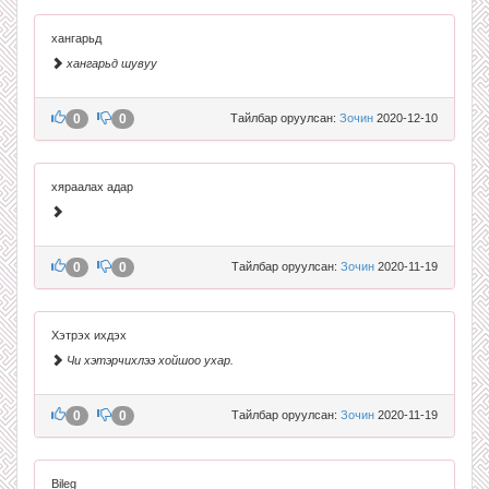
хангарьд
хангарьд шувуу
0
0
Тайлбар оруулсан:
Зочин
2020-12-10
хяраалах адар
0
0
Тайлбар оруулсан:
Зочин
2020-11-19
Хэтрэх ихдэх
Чи хэтэрчихлээ хойшоо ухар.
0
0
Тайлбар оруулсан:
Зочин
2020-11-19
Bileg