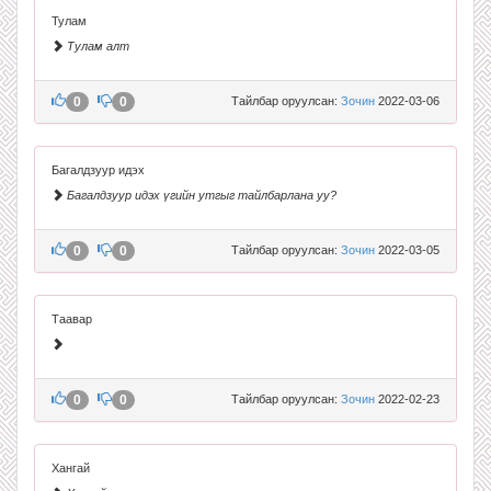
Тулам
Тулам алт
0
0
Тайлбар оруулсан:
Зочин
2022-03-06
Багалдзуур идэх
Багалдзуур идэх үгийн утгыг тайлбарлана уу?
0
0
Тайлбар оруулсан:
Зочин
2022-03-05
Таавар
0
0
Тайлбар оруулсан:
Зочин
2022-02-23
Хангай