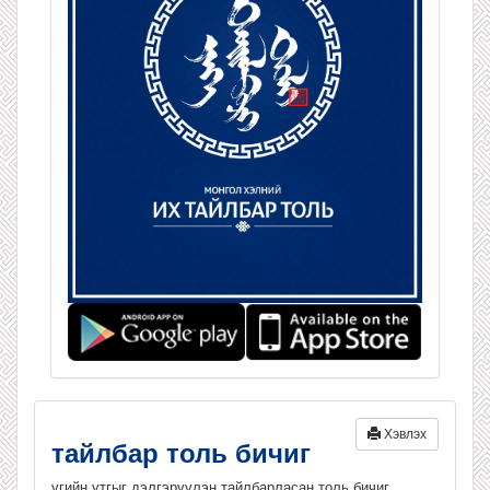
Хэвлэх
тайлбар толь бичиг
үгийн утгыг дэлгэрүүлэн тайлбарласан толь бичиг