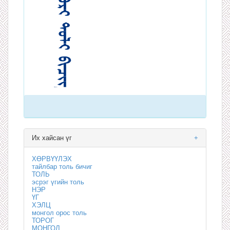
Их хайсан үг
+
ХӨРВҮҮЛЭХ
тайлбар толь бичиг
ТОЛЬ
эсрэг үгийн толь
НЭР
ҮГ
ХЭЛЦ
монгол орос толь
ТОРОГ
МОНГОЛ