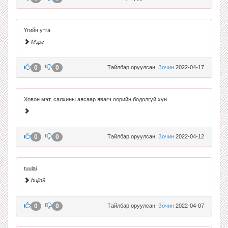
Үгийн утга
Мэрг
0
0
Тайлбар оруулсан:
Зочин
2022-04-17
Хөвөн мэт, салхины аясаар явагч өөрийн бодолгүй хүн
0
0
Тайлбар оруулсан:
Зочин
2022-04-12
tuulai
bujin9
0
0
Тайлбар оруулсан:
Зочин
2022-04-07