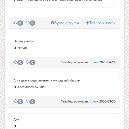
Зураг оруулах
Тайлбар нэмэх
0
0
Надад ухваас
Надад
0
0
Тайлбар оруулсан:
Зочин
2026-04-24
Алга даага гэдэг амьтанг хүүхдэд тайлбарлах
Алга даага амьтан
0
0
Тайлбар оруулсан:
Зочин
2026-03-20
Аху