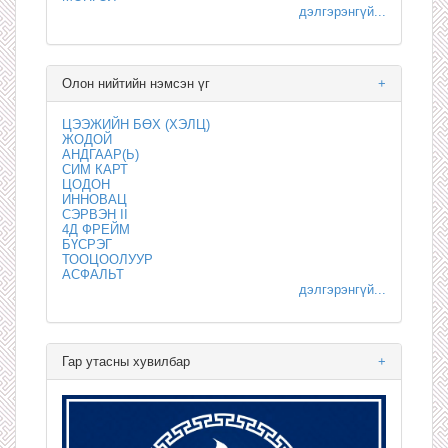
дэлгэрэнгүй...
Олон нийтийн нэмсэн үг
+
ЦЭЭЖИЙН БӨХ (ХЭЛЦ)
ЖОДОЙ
АНДГААР(Ь)
СИМ КАРТ
ЦОДОН
ИННОВАЦ
СЭРВЭН II
4Д ФРЕЙМ
БҮСРЭГ
ТООЦООЛУУР
АСФАЛЬТ
дэлгэрэнгүй...
Гар утасны хувилбар
+