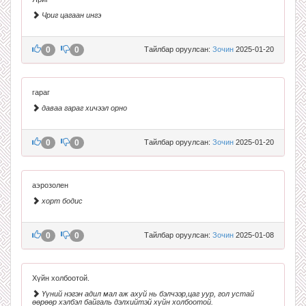
Чриг цагаан ингэ
0
0
Тайлбар оруулсан:
Зочин
2025-01-20
гараг
даваа гараг хичээл орно
0
0
Тайлбар оруулсан:
Зочин
2025-01-20
аэрозолен
хорт бодис
0
0
Тайлбар оруулсан:
Зочин
2025-01-08
Хүйн холбоотой.
Үүний нэгэн адил мал аж ахуй нь бэлчээр,цаг уур, гол устай
өөрөөр хэлбэл байгаль дэлхийтэй хүйн холбоотой.