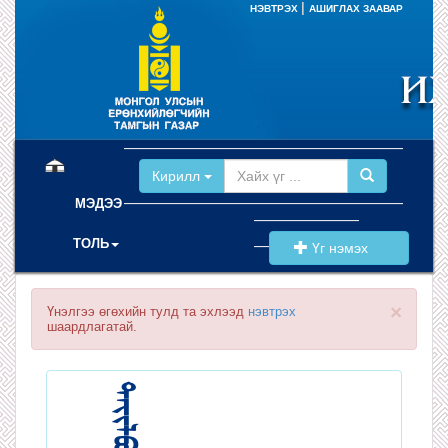
|
НЭВТРЭХ
АШИГЛАХ ЗААВАР
(current)
Кирилл
МЭДЭЭ
ТОЛЬ
Үг нэмэх
×
Үнэлгээ өгөхийн тулд та эхлээд
нэвтрэх
шаардлагатай.