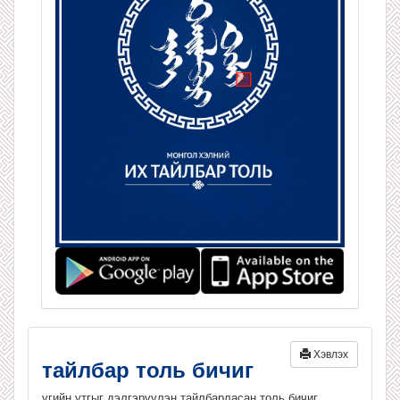
Хэвлэх
тайлбар толь бичиг
үгийн утгыг дэлгэрүүлэн тайлбарласан толь бичиг