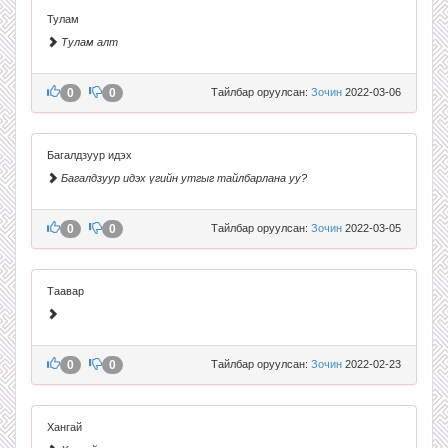
Тулам
Тулам алт
0
0
Тайлбар оруулсан:
Зочин
2022-03-06
Багалдзуур идэх
Багалдзуур идэх үгийн утгыг тайлбарлана уу?
0
0
Тайлбар оруулсан:
Зочин
2022-03-05
Таавар
0
0
Тайлбар оруулсан:
Зочин
2022-02-23
Хангай