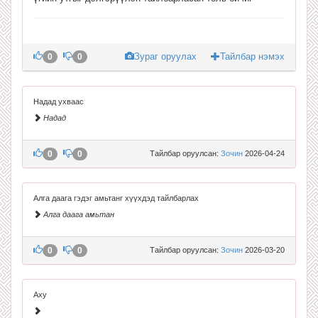
Зураг оруулах
Тайлбар нэмэх
0
0
Надад ухваас
Надад
0
0
Тайлбар оруулсан:
Зочин
2026-04-24
Алга даага гэдэг амьтанг хүүхдэд тайлбарлах
Алга даага амьтан
0
0
Тайлбар оруулсан:
Зочин
2026-03-20
Аху