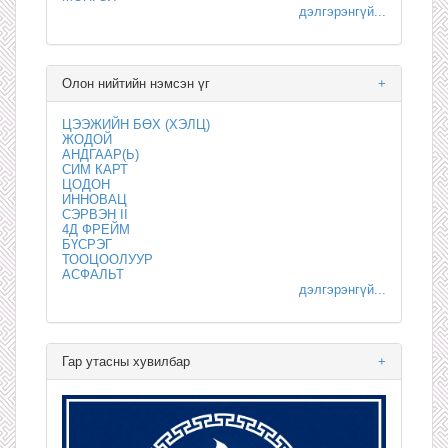
дэлгэрэнгүй...
Олон нийтийн нэмсэн үг
+
ЦЭЭЖИЙН БӨХ (ХЭЛЦ)
ЖОДОЙ
АНДГААР(Ь)
СИМ КАРТ
ЦОДОН
ИННОВАЦ
СЭРВЭН II
4Д ФРЕЙМ
БҮСРЭГ
ТООЦООЛУУР
АСФАЛЬТ
дэлгэрэнгүй...
Гар утасны хувилбар
+