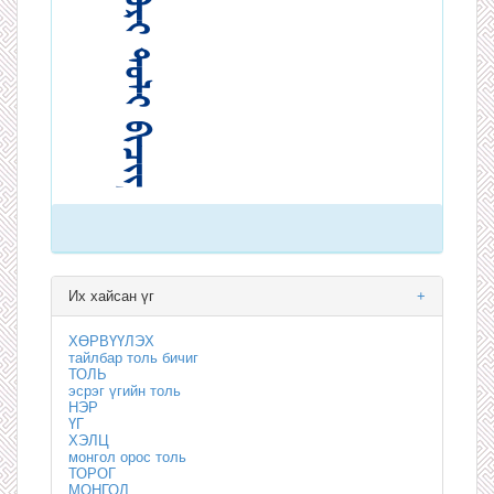
Их хайсан үг
+
ХӨРВҮҮЛЭХ
тайлбар толь бичиг
ТОЛЬ
эсрэг үгийн толь
НЭР
ҮГ
ХЭЛЦ
монгол орос толь
ТОРОГ
МОНГОЛ