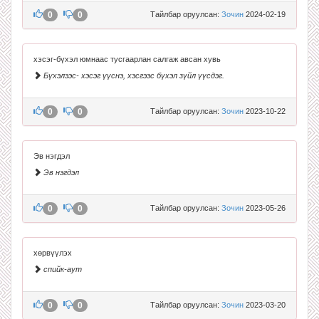
0
0
Тайлбар оруулсан:
Зочин
2024-02-19
хэсэг-бүхэл юмнаас тусгаарлан салгаж авсан хувь
Бүхэлээс- хэсэг үүснэ, хэсгээс бүхэл зүйл үүсдэг.
0
0
Тайлбар оруулсан:
Зочин
2023-10-22
Эв нэгдэл
Эв нэгдэл
0
0
Тайлбар оруулсан:
Зочин
2023-05-26
хөрвүүлэх
спийк-аут
0
0
Тайлбар оруулсан:
Зочин
2023-03-20