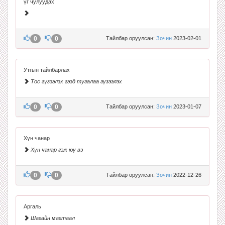
үг чулуудах
0
0
Тайлбар оруулсан:
Зочин
2023-02-01
Утгын тайлбарлах
Тос гүзээлэх гээд тугалаа гүзээлэх
0
0
Тайлбар оруулсан:
Зочин
2023-01-07
Хүн чанар
Хүн чанар гэж юү вэ
0
0
Тайлбар оруулсан:
Зочин
2022-12-26
Аргаль
Шагайн магтаал