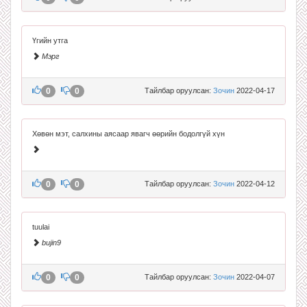
Үгийн утга
Мэрг
0
0
Тайлбар оруулсан:
Зочин
2022-04-17
Хөвөн мэт, салхины аясаар явагч өөрийн бодолгүй хүн
0
0
Тайлбар оруулсан:
Зочин
2022-04-12
tuulai
bujin9
0
0
Тайлбар оруулсан:
Зочин
2022-04-07