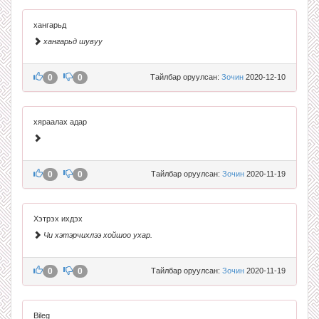
хангарьд
хангарьд шувуу
0
0
Тайлбар оруулсан:
Зочин
2020-12-10
хяраалах адар
0
0
Тайлбар оруулсан:
Зочин
2020-11-19
Хэтрэх ихдэх
Чи хэтэрчихлээ хойшоо ухар.
0
0
Тайлбар оруулсан:
Зочин
2020-11-19
Bileg