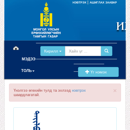
|
НЭВТРЭХ
АШИГЛАХ ЗААВАР
(current)
Кирилл
МЭДЭЭ
ТОЛЬ
Үг нэмэх
×
Үнэлгээ өгөхийн тулд та эхлээд
нэвтрэх
шаардлагатай.