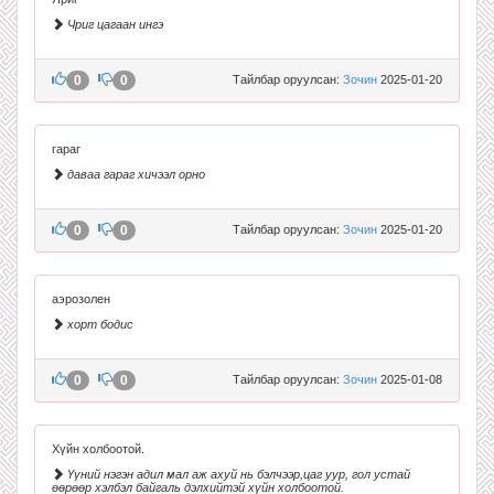
Чриг цагаан ингэ
0
0
Тайлбар оруулсан:
Зочин
2025-01-20
гараг
даваа гараг хичээл орно
0
0
Тайлбар оруулсан:
Зочин
2025-01-20
аэрозолен
хорт бодис
0
0
Тайлбар оруулсан:
Зочин
2025-01-08
Хүйн холбоотой.
Үүний нэгэн адил мал аж ахуй нь бэлчээр,цаг уур, гол устай
өөрөөр хэлбэл байгаль дэлхийтэй хүйн холбоотой.