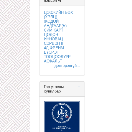
нэмсэн үг
ЦЭЭЖИЙН БӨХ
(ХЭЛЦ)
ЖОДОЙ
АНДГААР(Ь)
СИМ КАРТ
ЦОДОН
ИННОВАЦ
СЭРВЭН II
4Д ФРЕЙМ
БҮСРЭГ
ТООЦООЛУУР
АСФАЛЬТ
дэлгэрэнгүй...
Гар утасны
+
хувилбар