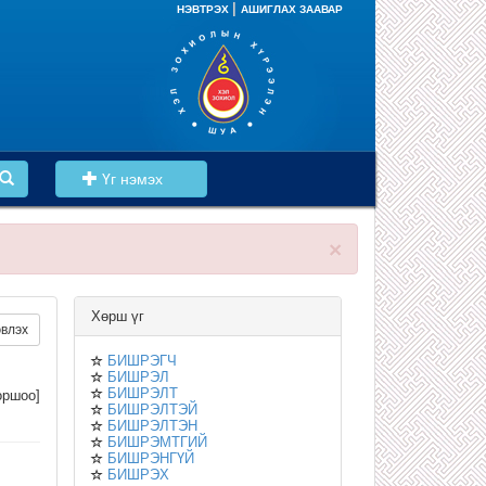
|
НЭВТРЭХ
АШИГЛАХ ЗААВАР
Үг нэмэх
×
Хөрш үг
влэх
БИШРЭГЧ
БИШРЭЛ
БИШРЭЛТ
ршоо]
БИШРЭЛТЭЙ
БИШРЭЛТЭН
БИШРЭМТГИЙ
БИШРЭНГҮЙ
БИШРЭХ