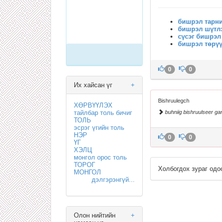
бишрэл тарн
бишрэл шүтл
сүсэг бишрэл
бишрэл төрү
0
0
Их хайсан үг
+
Bishruulegch
ХӨРВҮҮЛЭХ
тайлбар толь бичиг
buhniig bishruulseer ga
ТОЛЬ
эсрэг үгийн толь
НЭР
0
0
ҮГ
ХЭЛЦ
монгол орос толь
ТОРОГ
Холбогдох зураг одо
МОНГОЛ
дэлгэрэнгүй...
Олон нийтийн
+