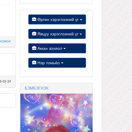
Өргөн хэрэглээний үг
Явцуу хэрэглээний үг
 нэмэх
Аман зохиол
Нэр томьёо
5-02-24
БЭМБЭГНЭХ