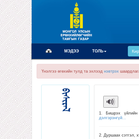
(current)
МЭДЭЭ
ТОЛЬ
Ки
Үнэлгээ өгөхийн тулд та эхлээд
нэвтрэх
шаардлаг
1. Бишрэх үйлий
дэлгэрэнгүй...
2. Дуршаах сэтгэл, 