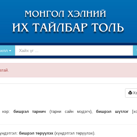
рилл
атай.
Хэ
н нэр:
бишрэл тарнич
(тарни сайн мэдэгч),
бишрэл шүтлэг
[хо
хүндэтгэл:
бишрэл төрүүлэх
(хүндэтгэл төрүүлэх).