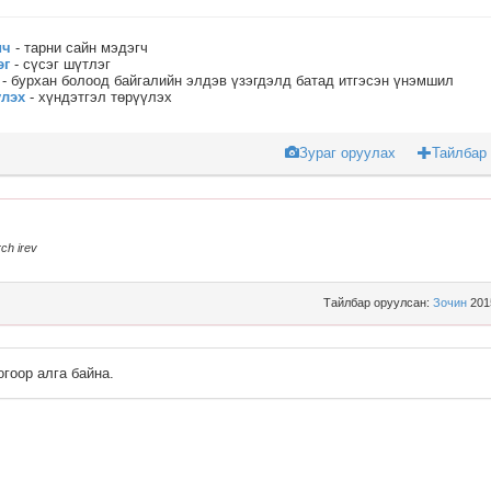
ич
- тарни сайн мэдэгч
эг
- сүсэг шүтлэг
- бурхан болоод байгалийн элдэв үзэгдэлд батад итгэсэн үнэмшил
үлэх
- хүндэтгэл төрүүлэх
Зураг оруулах
Тайлбар
rch irev
Тайлбар оруулсан:
Зочин
201
огоор алга байна.