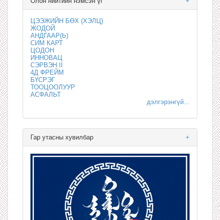
Олон нийтийн нэмсэн үг
+
ЦЭЭЖИЙН БӨХ (ХЭЛЦ)
ЖОДОЙ
АНДГААР(Ь)
СИМ КАРТ
ЦОДОН
ИННОВАЦ
СЭРВЭН II
4Д ФРЕЙМ
БҮСРЭГ
ТООЦООЛУУР
АСФАЛЬТ
дэлгэрэнгүй...
Гар утасны хувилбар
+