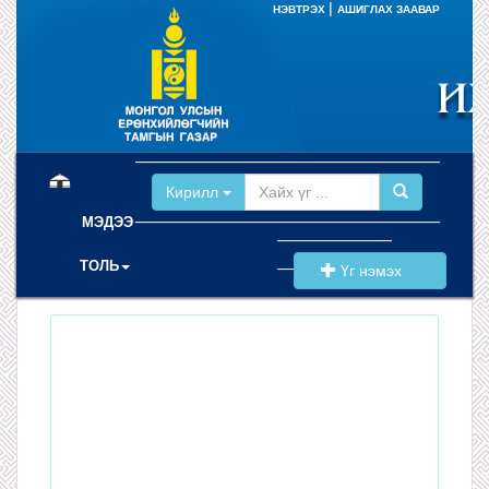
|
НЭВТРЭХ
АШИГЛАХ ЗААВАР
(current)
Кирилл
МЭДЭЭ
ТОЛЬ
Үг нэмэх