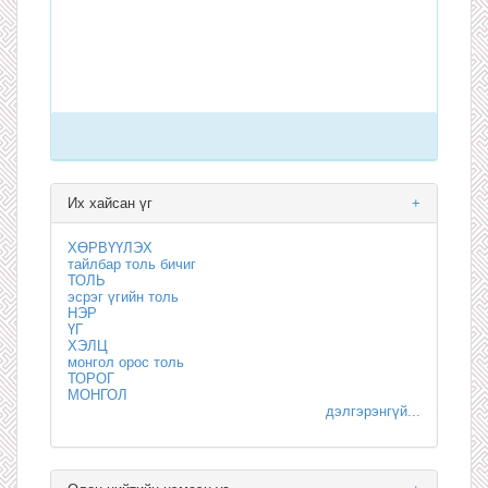
Их хайсан үг
+
ХӨРВҮҮЛЭХ
тайлбар толь бичиг
ТОЛЬ
эсрэг үгийн толь
НЭР
ҮГ
ХЭЛЦ
монгол орос толь
ТОРОГ
МОНГОЛ
дэлгэрэнгүй...