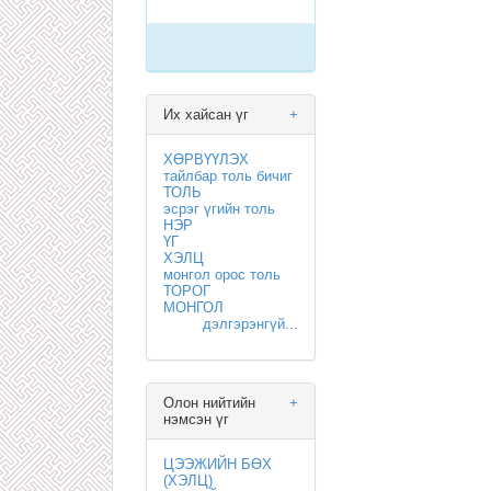
Их хайсан үг
+
ХӨРВҮҮЛЭХ
тайлбар толь бичиг
ТОЛЬ
эсрэг үгийн толь
НЭР
ҮГ
ХЭЛЦ
монгол орос толь
ТОРОГ
МОНГОЛ
дэлгэрэнгүй...
Олон нийтийн
+
нэмсэн үг
ЦЭЭЖИЙН БӨХ
(ХЭЛЦ)