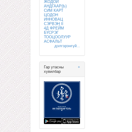
ЖОДОЙ
АНДГААР(Ь)
СИМ КАРТ
ЦОДОН
ИННОВАЦ
СЭРВЭН II
4Д ФРЕЙМ
БҮСРЭГ
ТООЦООЛУУР
АСФАЛЬТ
дэлгэрэнгүй...
Гар утасны
+
хувилбар