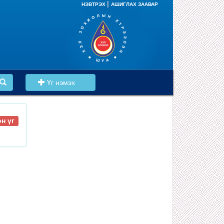
|
НЭВТРЭХ
АШИГЛАХ ЗААВАР
Үг нэмэх
н үг