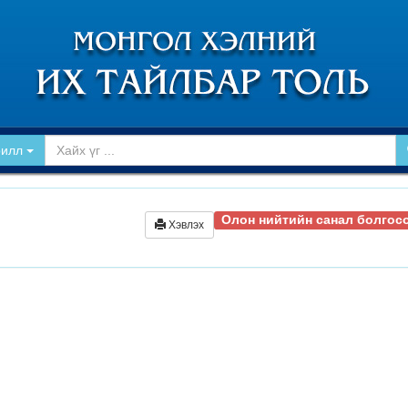
рилл
Олон нийтийн санал болгосо
Хэвлэх